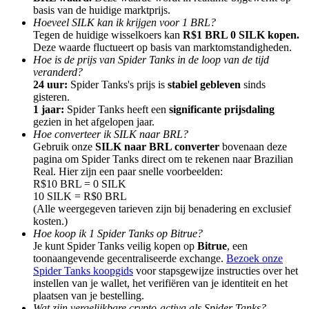
basis van de huidige marktprijs.
Hoeveel SILK kan ik krijgen voor 1 BRL?
Tegen de huidige wisselkoers kan
R$1 BRL 0 SILK kopen.
Deze waarde fluctueert op basis van marktomstandigheden.
Hoe is de prijs van Spider Tanks in de loop van de tijd
veranderd?
Doorverwijzing
24 uur:
Spider Tanks's prijs is
stabiel gebleven
sinds
gisteren.
Nodig een vriend uit om contante beloningen te ontvangen
1 jaar:
Spider Tanks heeft een
significante prijsdaling
gezien in het afgelopen jaar.
Deposit CASHCAT & Win
Hoe converteer ik SILK naar BRL?
Gebruik onze
SILK naar BRL converter
bovenaan deze
pagina om Spider Tanks direct om te rekenen naar Brazilian
Real. Hier zijn een paar snelle voorbeelden:
R$10 BRL = 0 SILK
10 SILK = R$0 BRL
(Alle weergegeven tarieven zijn bij benadering en exclusief
kosten.)
Hoe koop ik 1 Spider Tanks op Bitrue?
Je kunt Spider Tanks veilig kopen op
Bitrue
, een
toonaangevende gecentraliseerde exchange.
Bezoek onze
Spider Tanks koopgids
voor stapsgewijze instructies over het
instellen van je wallet, het verifiëren van je identiteit en het
Deposit CASHCAT & Win
plaatsen van je bestelling.
Wat zijn vergelijkbare crypto-activa als Spider Tanks?