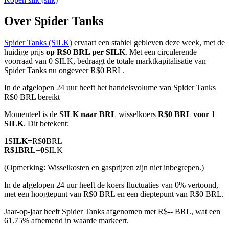
Over Spider Tanks
Spider Tanks (SILK)
ervaart een stabiel gebleven deze week, met de
COIN-M-futures
huidige prijs
op R$0 BRL per SILK
. Met een circulerende
voorraad van 0 SILK, bedraagt de totale marktkapitalisatie van
Cryptocurrency-futures
Spider Tanks nu ongeveer R$0 BRL.
In de afgelopen 24 uur heeft het handelsvolume van Spider Tanks
R$0 BRL bereikt
TradFi
Momenteel is de
SILK naar BRL
wisselkoers
R$0 BRL voor 1
Derivaten voor aandelen, forex, edelmetalen en grondstoffen
SILK
. Dit betekent:
1
SILK
=
R$
0
BRL
R$
1
BRL
=
0
SILK
(Opmerking: Wisselkosten en gasprijzen zijn niet inbegrepen.)
In de afgelopen 24 uur heeft de koers fluctuaties van 0% vertoond,
met een hoogtepunt van R$0 BRL en een dieptepunt van R$0 BRL.
Jaar-op-jaar heeft Spider Tanks afgenomen met R$-- BRL, wat een
61.75% afnemend in waarde markeert.
USDC-futures