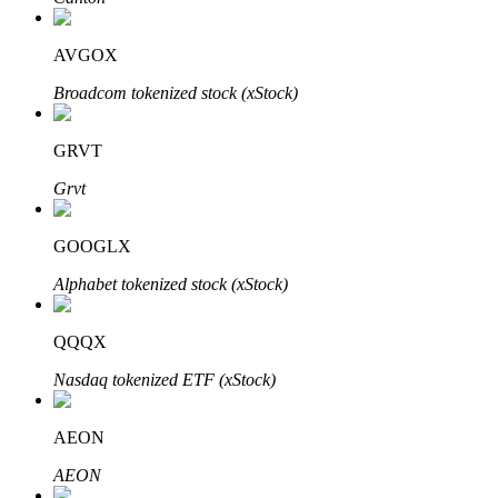
AVGOX
Broadcom tokenized stock (xStock)
Auto Invest
Grijp langetermijnwinst en flexibele belangen
GRVT
Grvt
GOOGLX
Alphabet tokenized stock (xStock)
QQQX
Leer staken
Nasdaq tokenized ETF (xStock)
Meer informatie over het verdienen van passief inkomen
AEON
Bitrue
AI
AEON