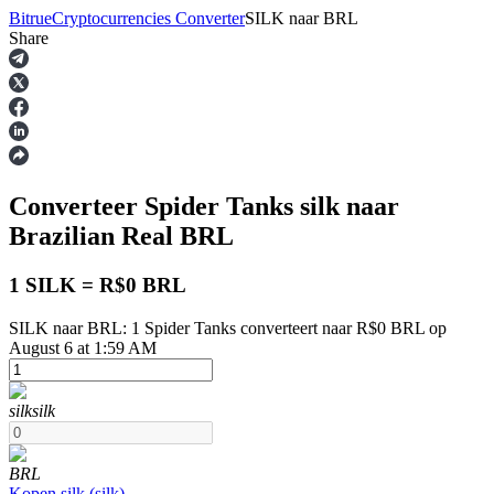
Bitrue
Cryptocurrencies Converter
SILK
naar
BRL
Share
Termijncontracten
Converteer Spider Tanks
silk
naar
Brazilian Real
BRL
1 SILK = R$0 BRL
SILK naar BRL: 1 Spider Tanks converteert naar R$0 BRL op
USDT-futures
August 6 at 1:59 AM
Futures met USDT als onderpand
silk
silk
BRL
Kopen
silk
(
silk
)