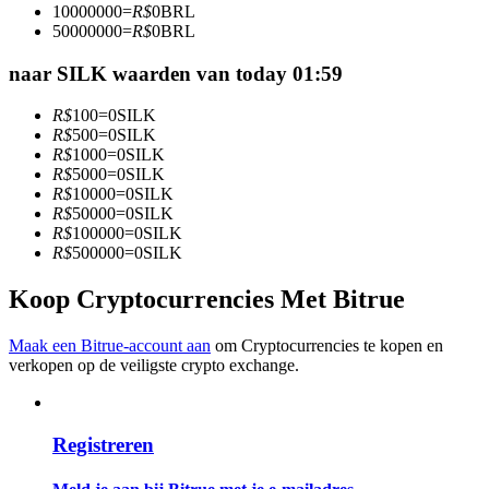
10000000
=
R$
0
BRL
Word een Copy Trader
50000000
=
R$
0
BRL
Geniet van winstdeling en copy trading commissies
naar SILK waarden van today 01:59
R$
100
=
0
SILK
R$
500
=
0
SILK
R$
1000
=
0
SILK
R$
5000
=
0
SILK
R$
10000
=
0
SILK
R$
50000
=
0
SILK
R$
100000
=
0
SILK
R$
500000
=
0
SILK
Informatie
Koop Cryptocurrencies Met Bitrue
Big data-analyse inclusief handelsinformatie, enz.
Maak een Bitrue-account aan
om Cryptocurrencies te kopen en
verkopen op de veiligste crypto exchange.
Registreren