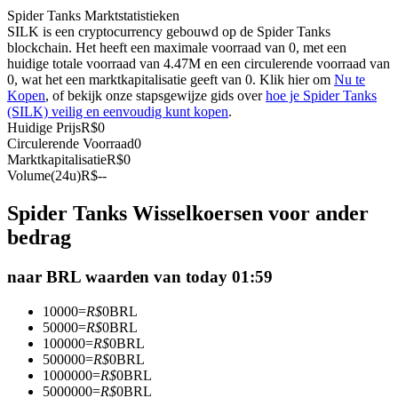
Spider Tanks Marktstatistieken
Futures met USDC als onderpand
SILK is een cryptocurrency gebouwd op de Spider Tanks
blockchain. Het heeft een maximale voorraad van 0, met een
huidige totale voorraad van 4.47M en een circulerende voorraad van
0, wat het een marktkapitalisatie geeft van 0. Klik hier om
Nu te
Kopen
, of bekijk onze stapsgewijze gids over
hoe je Spider Tanks
(SILK) veilig en eenvoudig kunt kopen
.
Huidige Prijs
R$
0
Circulerende Voorraad
0
Marktkapitalisatie
R$
0
Volume(24u)
R$
--
Kopiëren Handel
Spider Tanks Wisselkoersen voor ander
Sluit je aan bij top traders
bedrag
naar BRL waarden van today 01:59
10000
=
R$
0
BRL
50000
=
R$
0
BRL
100000
=
R$
0
BRL
500000
=
R$
0
BRL
1000000
=
R$
0
BRL
5000000
=
R$
0
BRL