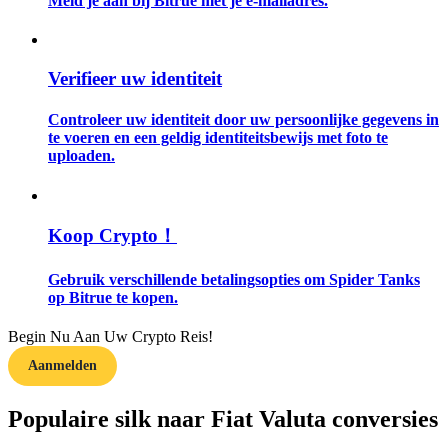
Meld je aan bij Bitrue met je e-mailadres.
Gids
Verifieer uw identiteit
Futures-startgids
Controleer uw identiteit door uw persoonlijke gegevens in
te voeren en een geldig identiteitsbewijs met foto te
uploaden.
Koop Crypto！
Gebruik verschillende betalingsopties om Spider Tanks
Handelsstrategieën
op Bitrue te kopen.
Leer hoe u winstgevend kunt blijven
Begin Nu Aan Uw Crypto Reis!
Aanmelden
Populaire silk naar Fiat Valuta conversies