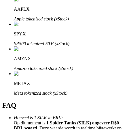
AAPLX
Apple tokenized stock (xStock)
SPYX
Bitrue-partners
SP500 tokenized ETF (xStock)
AMZNX
Amazon tokenized stock (xStock)
METAX
Bitrue Affiliates
Meta tokenized stock (xStock)
Tot 65% commissies!
FAQ
Hoeveel is 1 SILK in BRL?
Op dit moment is
1 Spider Tanks (SILK) ongeveer R$0
BRL waard.
Deze waarde wordt in realtime bijgewerkt op