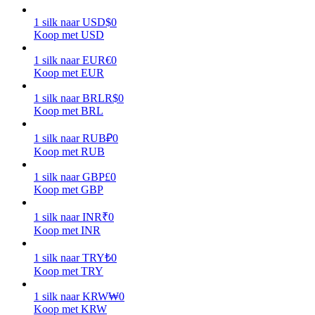
1
silk
naar
USD
$
0
Verdienen
Koop met USD
1
silk
naar
EUR
€
0
Koop met EUR
1
silk
naar
BRL
R$
0
Koop met BRL
1
silk
naar
RUB
₽
0
Koop met RUB
Macht varkentje
1
silk
naar
GBP
£
0
Koop met GBP
Verdien dagelijks competitieve beloningen
1
silk
naar
INR
₹
0
Koop met INR
1
silk
naar
TRY
₺
0
Koop met TRY
1
silk
naar
KRW
₩
0
Koop met KRW