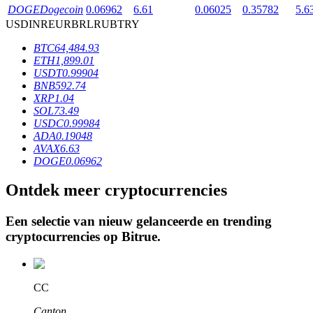
DOGE
Dogecoin
0.06962
6.61
0.06025
0.35782
5.6
USD
INR
EUR
BRL
RUB
TRY
BTR-vergrendelingen
BTC
64,484.93
ETH
1,899.01
Exclusieve beleggingen voor BTR-houders
USDT
0.99904
BNB
592.74
XRP
1.04
SOL
73.49
USDC
0.99984
ADA
0.19048
AVAX
6.63
DOGE
0.06962
Ontdek meer cryptocurrencies
Leningen
Een selectie van nieuw gelanceerde en trending
Door crypto ondersteunde leenservice
cryptocurrencies op
Bitrue
.
CC
Canton