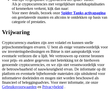
Share 500000 CASHCAT prize pool
Als je cryptocurrencies met vergelijkbare marktkapitalisaties
of kenmerken verkent, kijk dan naar:
Voor meer details, bezoek onze
Spider Tanks activapagina
om gerelateerde munten en altcoins te ontdekken op basis van
categorie of prestaties.
Exclusive for BitMart Users
Vrijwaring
Register & Trade to Win 500,000 USDT
Cryptocurrency-markten zijn zeer volatiel en kunnen snelle
prijsschommelingen ervaren. U bent als enige verantwoordelijk voor
uw investeringsbeslissingen en Bitrue is niet aansprakelijk voor
Precious Metals Trading Carnival
eventuele verliezen die u lijdt. We vertrouwen op externe bronnen
voor prijs- en andere gegevens met betrekking tot de hierboven
Trade Gold & Silver · 33,333 USDT Bonus
genoemde cryptocurrencies, en we zijn niet verantwoordelijk voor
de betrouwbaarheid of nauwkeurigheid ervan. De informatie op dit
platform en eventuele bijbehorende materialen zijn uitsluitend voor
informatieve doeleinden en mogen niet worden beschouwd als
USDT New User Exclusive 10% APR
financieel of beleggingsadvies. Voor meer informatie, zie onze
Gebruiksvoorwaarden
en
Privacybeleid
.
USDT Flexible Staking | Daily Rewards