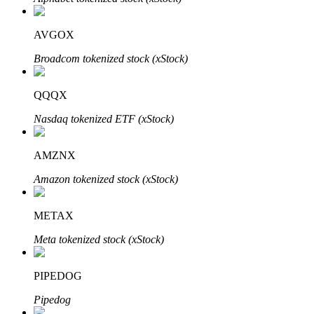
AVGOX
Broadcom tokenized stock (xStock)
Auto Invest
Grijp langetermijnwinst en flexibele belangen
QQQX
Nasdaq tokenized ETF (xStock)
AMZNX
Amazon tokenized stock (xStock)
METAX
Leer staken
Meta tokenized stock (xStock)
Meer informatie over het verdienen van passief inkomen
PIPEDOG
Bitrue
AI
Pipedog