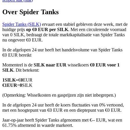
Over Spider Tanks
Spider Tanks (SILK)
ervaart een stabiel gebleven deze week, met de
COIN-M-futures
huidige prijs
op €0 EUR per SILK
. Met een circulerende voorraad
van 0 SILK, bedraagt de totale marktkapitalisatie van Spider Tanks
Cryptocurrency-futures
nu ongeveer €0 EUR.
In de afgelopen 24 uur heeft het handelsvolume van Spider Tanks
€0 EUR bereikt
TradFi
Momenteel is de
SILK naar EUR
wisselkoers
€0 EUR voor 1
Derivaten voor aandelen, forex, edelmetalen en grondstoffen
SILK
. Dit betekent:
1
SILK
=
€
0
EUR
€
1
EUR
=
0
SILK
(Opmerking: Wisselkosten en gasprijzen zijn niet inbegrepen.)
In de afgelopen 24 uur heeft de koers fluctuaties van 0% vertoond,
met een hoogtepunt van €0 EUR en een dieptepunt van €0 EUR.
Jaar-op-jaar heeft Spider Tanks afgenomen met €-- EUR, wat een
61.75% afnemend in waarde markeert.
USDC-futures