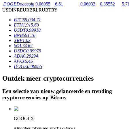
DOGE
Dogecoin
0.06955
6.61
0.06033
0.35552
5.7
USD
INR
EUR
BRL
RUB
TRY
BTR-vergrendelingen
BTC
65,034.71
ETH
1,915.69
Exclusieve beleggingen voor BTR-houders
USDT
0.99918
BNB
591.16
XRP
1.03
SOL
73.62
USDC
0.99975
ADA
0.20294
AVAX
6.45
DOGE
0.06955
Ontdek meer cryptocurrencies
Leningen
Een selectie van nieuw gelanceerde en trending
Door crypto ondersteunde leenservice
cryptocurrencies op
Bitrue
.
GOOGLX
Alphabet tokenized stock (xStock)