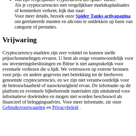
Deposit & Trade BTC to Share 25000 USDT prize pool!
Als je cryptocurrencies met vergelijkbare marktkapitalisaties
of kenmerken verkent, kijk dan naar:
Voor meer details, bezoek onze
Spider Tanks activapagina
om gerelateerde munten en altcoins te ontdekken op basis van
categorie of prestaties.
Deposit CASHCAT & Win
Vrijwaring
Share 500000 CASHCAT prize pool
Cryptocurrency-markten zijn zeer volatiel en kunnen snelle
prijsschommelingen ervaren. U bent als enige verantwoordelijk voor
uw investeringsbeslissingen en Bitrue is niet aansprakelijk voor
Exclusive for BitMart Users
eventuele verliezen die u lijdt. We vertrouwen op externe bronnen
voor prijs- en andere gegevens met betrekking tot de hierboven
Register & Trade to Win 500,000 USDT
genoemde cryptocurrencies, en we zijn niet verantwoordelijk voor
de betrouwbaarheid of nauwkeurigheid ervan. De informatie op dit
platform en eventuele bijbehorende materialen zijn uitsluitend voor
informatieve doeleinden en mogen niet worden beschouwd als
Precious Metals Trading Carnival
financieel of beleggingsadvies. Voor meer informatie, zie onze
Gebruiksvoorwaarden
en
Privacybeleid
.
Trade Gold & Silver · 33,333 USDT Bonus