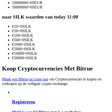
10000000
=
€
0
EUR
Word een Copy Trader
50000000
=
€
0
EUR
Geniet van winstdeling en copy trading commissies
naar SILK waarden van today 11:00
€
10
=
0
SILK
€
50
=
0
SILK
€
100
=
0
SILK
€
500
=
0
SILK
€
1000
=
0
SILK
€
5000
=
0
SILK
€
10000
=
0
SILK
€
50000
=
0
SILK
Informatie
Koop Cryptocurrencies Met Bitrue
Big data-analyse inclusief handelsinformatie, enz.
Maak een Bitrue-account aan
om Cryptocurrencies te kopen en
verkopen op de veiligste crypto exchange.
Registreren