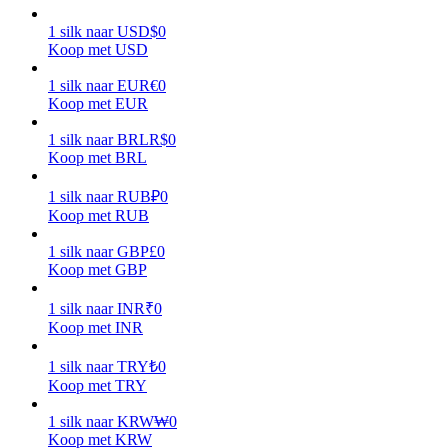
1
silk
naar
USD
$
0
Verdienen
Koop met USD
1
silk
naar
EUR
€
0
Koop met EUR
1
silk
naar
BRL
R$
0
Koop met BRL
1
silk
naar
RUB
₽
0
Koop met RUB
Macht varkentje
1
silk
naar
GBP
£
0
Koop met GBP
Verdien dagelijks competitieve beloningen
1
silk
naar
INR
₹
0
Koop met INR
1
silk
naar
TRY
₺
0
Koop met TRY
1
silk
naar
KRW
₩
0
Koop met KRW