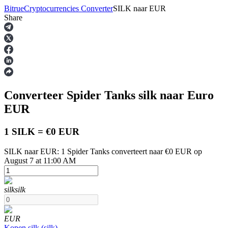
Bitrue
Cryptocurrencies Converter
SILK
naar
EUR
Share
Termijncontracten
Converteer Spider Tanks
silk
naar Euro
EUR
1 SILK = €0 EUR
SILK naar EUR: 1 Spider Tanks converteert naar €0 EUR op
USDT-futures
August 7 at 11:00 AM
Futures met USDT als onderpand
silk
silk
EUR
Kopen
silk
(
silk
)