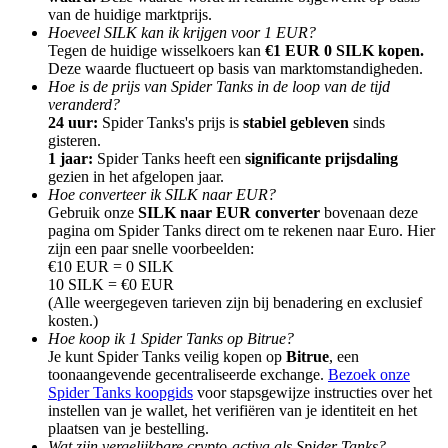
van de huidige marktprijs.
Hoeveel SILK kan ik krijgen voor 1 EUR?
Tegen de huidige wisselkoers kan
€1 EUR 0 SILK kopen.
Deze waarde fluctueert op basis van marktomstandigheden.
Hoe is de prijs van Spider Tanks in de loop van de tijd
veranderd?
Doorverwijzing
24 uur:
Spider Tanks's prijs is
stabiel gebleven
sinds
gisteren.
Nodig een vriend uit om contante beloningen te ontvangen
1 jaar:
Spider Tanks heeft een
significante prijsdaling
gezien in het afgelopen jaar.
BTC Welcome Rewards
Hoe converteer ik SILK naar EUR?
Gebruik onze
SILK naar EUR converter
bovenaan deze
pagina om Spider Tanks direct om te rekenen naar Euro. Hier
zijn een paar snelle voorbeelden:
€10 EUR = 0 SILK
10 SILK = €0 EUR
(Alle weergegeven tarieven zijn bij benadering en exclusief
kosten.)
Hoe koop ik 1 Spider Tanks op Bitrue?
Je kunt Spider Tanks veilig kopen op
Bitrue
, een
toonaangevende gecentraliseerde exchange.
Bezoek onze
Spider Tanks koopgids
voor stapsgewijze instructies over het
instellen van je wallet, het verifiëren van je identiteit en het
BTC Welcome Rewards
plaatsen van je bestelling.
Wat zijn vergelijkbare crypto-activa als Spider Tanks?