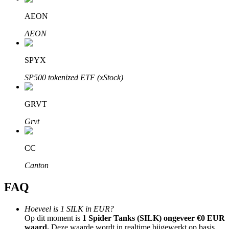
AEON
AEON
SPYX
Bitrue-partners
SP500 tokenized ETF (xStock)
GRVT
Grvt
CC
Bitrue Affiliates
Canton
Tot 65% commissies!
FAQ
Hoeveel is 1 SILK in EUR?
Op dit moment is
1 Spider Tanks (SILK) ongeveer €0 EUR
waard.
Deze waarde wordt in realtime bijgewerkt op basis