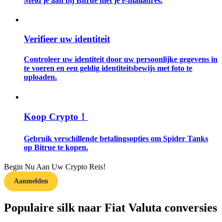
Meld je aan bij Bitrue met je e-mailadres.
Gids
Verifieer uw identiteit
Futures-startgids
Controleer uw identiteit door uw persoonlijke gegevens in
te voeren en een geldig identiteitsbewijs met foto te
uploaden.
Koop Crypto！
Gebruik verschillende betalingsopties om Spider Tanks
Handelsstrategieën
op Bitrue te kopen.
Leer hoe u winstgevend kunt blijven
Begin Nu Aan Uw Crypto Reis!
Aanmelden
Populaire silk naar Fiat Valuta conversies