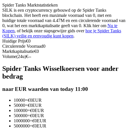
Spider Tanks Marktstatistieken
Futures met USDC als onderpand
SILK is een cryptocurrency gebouwd op de Spider Tanks
blockchain. Het heeft een maximale voorraad van 0, met een
huidige totale voorraad van 4.47M en een circulerende voorraad van
0, wat het een marktkapitalisatie geeft van 0. Klik hier om
Nu te
Kopen
, of bekijk onze stapsgewijze gids over
hoe je Spider Tanks
(SILK) veilig en eenvoudig kunt kopen
.
Huidige Prijs
€
0
Circulerende Voorraad
0
Marktkapitalisatie
€
0
Volume(24u)
€
--
Kopiëren Handel
Spider Tanks Wisselkoersen voor ander
Sluit je aan bij top traders
bedrag
naar EUR waarden van today 11:00
10000
=
€
0
EUR
50000
=
€
0
EUR
100000
=
€
0
EUR
500000
=
€
0
EUR
1000000
=
€
0
EUR
5000000
=
€
0
EUR