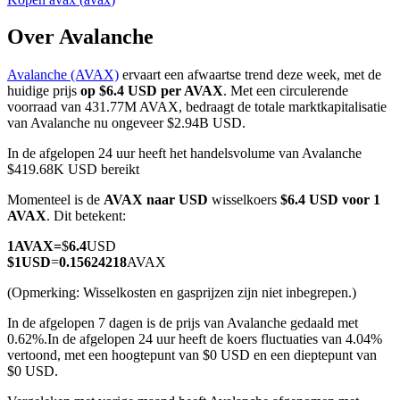
Over Avalanche
Avalanche (AVAX)
ervaart een afwaartse trend deze week, met de
COIN-M-futures
huidige prijs
op $6.4 USD per AVAX
. Met een circulerende
voorraad van 431.77M AVAX, bedraagt de totale marktkapitalisatie
Cryptocurrency-futures
van Avalanche nu ongeveer $2.94B USD.
In de afgelopen 24 uur heeft het handelsvolume van Avalanche
$419.68K USD bereikt
TradFi
Momenteel is de
AVAX naar USD
wisselkoers
$6.4 USD voor 1
Derivaten voor aandelen, forex, edelmetalen en grondstoffen
AVAX
. Dit betekent:
1
AVAX
=
$
6.4
USD
$
1
USD
=
0.15624218
AVAX
(Opmerking: Wisselkosten en gasprijzen zijn niet inbegrepen.)
In de afgelopen 7 dagen is de prijs van Avalanche gedaald met
0.62%.
In de afgelopen 24 uur heeft de koers fluctuaties van 4.04%
vertoond, met een hoogtepunt van $0 USD en een dieptepunt van
$0 USD.
USDC-futures