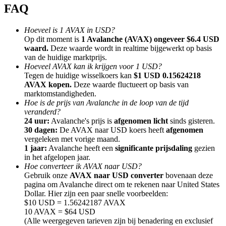
FAQ
Hoeveel is 1 AVAX in USD?
Op dit moment is
1 Avalanche (AVAX) ongeveer $6.4 USD
waard.
Deze waarde wordt in realtime bijgewerkt op basis
van de huidige marktprijs.
Doorverwijzing
Hoeveel AVAX kan ik krijgen voor 1 USD?
Nodig een vriend uit om contante beloningen te ontvangen
Tegen de huidige wisselkoers kan
$1 USD 0.15624218
AVAX kopen.
Deze waarde fluctueert op basis van
Deposit CASHCAT & Win
marktomstandigheden.
Hoe is de prijs van Avalanche in de loop van de tijd
veranderd?
24 uur:
Avalanche's prijs is
afgenomen licht
sinds gisteren.
30 dagen:
De AVAX naar USD koers heeft
afgenomen
vergeleken met vorige maand.
1 jaar:
Avalanche heeft een
significante prijsdaling
gezien
in het afgelopen jaar.
Hoe converteer ik AVAX naar USD?
Gebruik onze
AVAX naar USD converter
bovenaan deze
pagina om Avalanche direct om te rekenen naar United States
Dollar. Hier zijn een paar snelle voorbeelden:
$10 USD = 1.56242187 AVAX
10 AVAX = $64 USD
Deposit CASHCAT & Win
(Alle weergegeven tarieven zijn bij benadering en exclusief