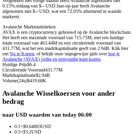
Vergeleken met vorige maand heeft Avalanche afgenomen met
0.15%.omlaag van $-- USD.
Jaar-op-jaar heeft Avalanche
Futures met USDC als onderpand
afgenomen met $-- USD, wat een 72.05% afnemend in waarde
markeert.
Avalanche Marktstatistieken
AVAX is een cryptocurrency gebouwd op de Avalanche blockchain.
Het heeft een maximale voorraad van 715.75M, met een huidige
totale voorraad van 463.44M en een circulerende voorraad van
431.77M, wat het een marktkapitalisatie geeft van 2.94B. Klik hier
om
Nu te Kopen
, of bekijk onze stapsgewijze gids over
hoe je
Avalanche (AVAX) veilig en eenvoudig kunt kopen
.
Huidige Prijs
$
6.4
Kopiëren Handel
Circulerende Voorraad
431.77M
Marktkapitalisatie
$
2.94B
Sluit je aan bij top traders
Volume(24u)
$
419.68K
Avalanche Wisselkoersen voor ander
bedrag
naar USD waarden van today 06:00
0.1
=
$
0.64003
USD
0.5
=
$
3.2
USD