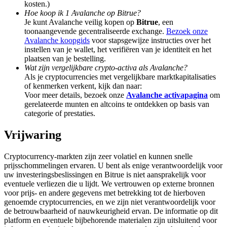
kosten.)
Share 500000 CASHCAT prize pool
Hoe koop ik 1 Avalanche op Bitrue?
Je kunt Avalanche veilig kopen op
Bitrue
, een
toonaangevende gecentraliseerde exchange.
Bezoek onze
Avalanche koopgids
voor stapsgewijze instructies over het
Exclusive for BitMart Users
instellen van je wallet, het verifiëren van je identiteit en het
plaatsen van je bestelling.
Register & Trade to Win 500,000 USDT
Wat zijn vergelijkbare crypto-activa als Avalanche?
Als je cryptocurrencies met vergelijkbare marktkapitalisaties
of kenmerken verkent, kijk dan naar:
Voor meer details, bezoek onze
Avalanche activapagina
om
gerelateerde munten en altcoins te ontdekken op basis van
Precious Metals Trading Carnival
categorie of prestaties.
Trade Gold & Silver · 33,333 USDT Bonus
Vrijwaring
Cryptocurrency-markten zijn zeer volatiel en kunnen snelle
prijsschommelingen ervaren. U bent als enige verantwoordelijk voor
USDT New User Exclusive 10% APR
uw investeringsbeslissingen en Bitrue is niet aansprakelijk voor
eventuele verliezen die u lijdt. We vertrouwen op externe bronnen
USDT Flexible Staking | Daily Rewards
voor prijs- en andere gegevens met betrekking tot de hierboven
genoemde cryptocurrencies, en we zijn niet verantwoordelijk voor
de betrouwbaarheid of nauwkeurigheid ervan. De informatie op dit
platform en eventuele bijbehorende materialen zijn uitsluitend voor