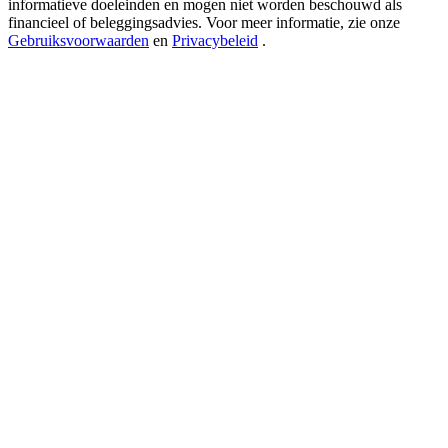
informatieve doeleinden en mogen niet worden beschouwd als
New Listing Futures Fest
financieel of beleggingsadvies. Voor meer informatie, zie onze
Trade New Futures, Win 200,000 USDT
Gebruiksvoorwaarden
en
Privacybeleid
.
Crypto World Cup 2026: Grand Finale
77,777+3k Rewards
Meer evenementen
Win prijzen en exclusieve beloningen
Log in
Aanmelden