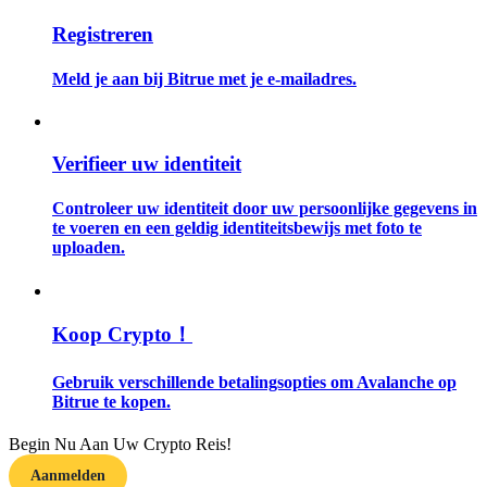
Registreren
Gids
Meld je aan bij Bitrue met je e-mailadres.
Futures-startgids
Verifieer uw identiteit
Controleer uw identiteit door uw persoonlijke gegevens in
te voeren en een geldig identiteitsbewijs met foto te
uploaden.
Handelsstrategieën
Koop Crypto！
Leer hoe u winstgevend kunt blijven
Gebruik verschillende betalingsopties om Avalanche op
Bitrue te kopen.
Begin Nu Aan Uw Crypto Reis!
Aanmelden