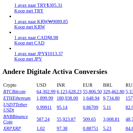
1
avax
naar
TRY
₺
305.31
Uitzetten
Koop met TRY
Hoog rendement en directe toegang
1
avax
naar
KRW
₩
9089.85
Koop met KRW
1
avax
naar
CAD
$
8.98
Koop met CAD
1
avax
naar
JPY
¥
1013.37
Koop met JPY
Andere Digitale Activa Conversies
Launchpool
Crypto
USD
INR
EUR
BRL
RU
Flexibel staken om populaire tokens te verdienen.
BTC
Bitcoin
64,302.99
6,123,628.23
55,806.50
329,462.80
5,3
ETH
Ethereum
1,899.99
180,938.00
1,648.94
9,734.80
157
USDT
Tether
0.99911
95.14
0.86709
5.11
82.
USDt
BNB
Binance
587.24
55,923.87
509.65
3,008.81
48,
Coin
XRP
XRP
1.02
97.38
0.88751
5.23
84.