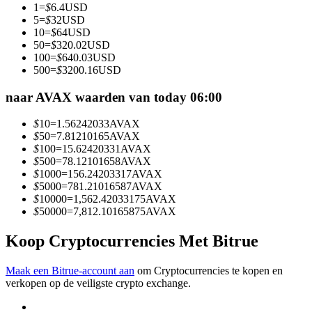
1
=
$
6.4
USD
Word een Copy Trader
5
=
$
32
USD
10
=
$
64
USD
Geniet van winstdeling en copy trading commissies
50
=
$
320.02
USD
100
=
$
640.03
USD
500
=
$
3200.16
USD
naar AVAX waarden van today 06:00
$
10
=
1.56242033
AVAX
$
50
=
7.81210165
AVAX
$
100
=
15.62420331
AVAX
$
500
=
78.12101658
AVAX
$
1000
=
156.24203317
AVAX
Informatie
$
5000
=
781.21016587
AVAX
$
10000
=
1,562.42033175
AVAX
Big data-analyse inclusief handelsinformatie, enz.
$
50000
=
7,812.10165875
AVAX
Koop Cryptocurrencies Met Bitrue
Maak een Bitrue-account aan
om Cryptocurrencies te kopen en
verkopen op de veiligste crypto exchange.