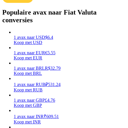
Verdienen
Populaire avax naar Fiat Valuta
conversies
1
avax
naar
USD
$
6.4
Koop met USD
1
avax
naar
EUR
€
5.55
Koop met EUR
1
avax
naar
BRL
R$
32.79
Macht varkentje
Koop met BRL
Verdien dagelijks competitieve beloningen
1
avax
naar
RUB
₽
531.24
Koop met RUB
1
avax
naar
GBP
£
4.76
Koop met GBP
1
avax
naar
INR
₹
609.51
Koop met INR