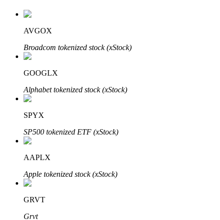
AVGOX
Auto Invest
Broadcom tokenized stock (xStock)
Grijp langetermijnwinst en flexibele belangen
GOOGLX
Alphabet tokenized stock (xStock)
SPYX
SP500 tokenized ETF (xStock)
AAPLX
Leer staken
Apple tokenized stock (xStock)
Meer informatie over het verdienen van passief inkomen
Bitrue
AI
GRVT
Grvt