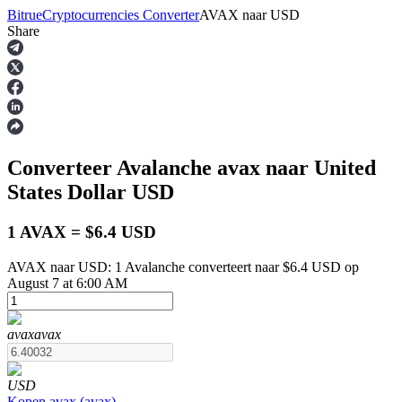
Bitrue
Cryptocurrencies Converter
AVAX
naar
USD
Share
Termijncontracten
Converteer Avalanche
avax
naar United
States Dollar
USD
1 AVAX = $6.4 USD
AVAX naar USD: 1 Avalanche converteert naar $6.4 USD op
USDT-futures
August 7 at 6:00 AM
Futures met USDT als onderpand
avax
avax
USD
Kopen
avax
(
avax
)