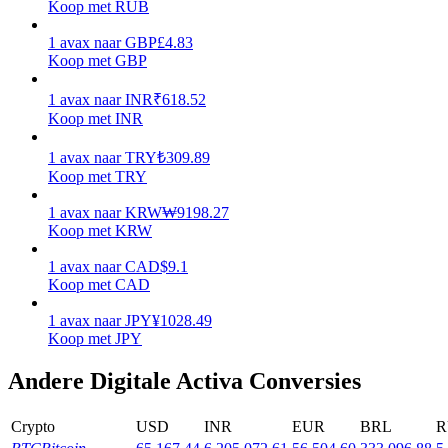
Koop met RUB
Verdienen
1
avax
naar
GBP
£
4.83
Koop met GBP
1
avax
naar
INR
₹
618.52
Koop met INR
1
avax
naar
TRY
₺
309.89
Koop met TRY
1
avax
naar
KRW
₩
9198.27
Koop met KRW
Macht varkentje
1
avax
naar
CAD
$
9.1
Verdien dagelijks competitieve beloningen
Koop met CAD
1
avax
naar
JPY
¥
1028.49
Koop met JPY
Andere Digitale Activa Conversies
Crypto
USD
INR
EUR
BRL
R