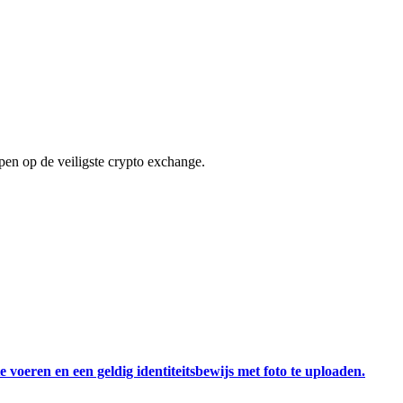
en op de veiligste crypto exchange.
 voeren en een geldig identiteitsbewijs met foto te uploaden.