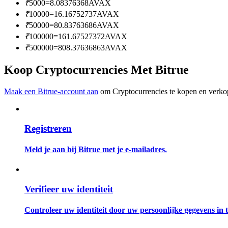
₹
5000
=
8.08376368
AVAX
Word een Copy Trader
₹
10000
=
16.16752737
AVAX
Geniet van winstdeling en copy trading commissies
₹
50000
=
80.83763686
AVAX
₹
100000
=
161.67527372
AVAX
₹
500000
=
808.37636863
AVAX
Koop Cryptocurrencies Met Bitrue
Maak een Bitrue-account aan
om Cryptocurrencies te kopen en verkop
Registreren
Informatie
Big data-analyse inclusief handelsinformatie, enz.
Meld je aan bij Bitrue met je e-mailadres.
Verifieer uw identiteit
Controleer uw identiteit door uw persoonlijke gegevens in te