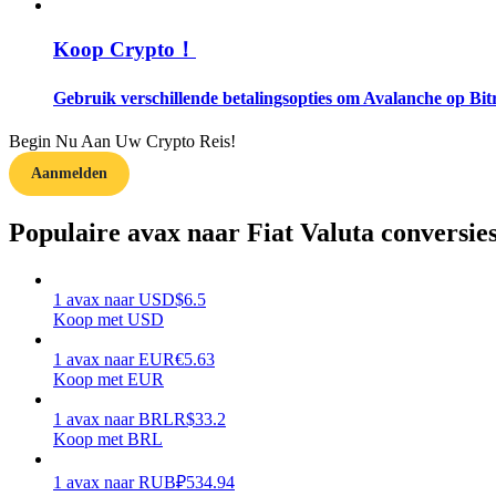
Koop Crypto！
Gids
Futures-startgids
Gebruik verschillende betalingsopties om Avalanche op Bit
Begin Nu Aan Uw Crypto Reis!
Aanmelden
Populaire avax naar Fiat Valuta conversie
1
avax
naar
USD
$
6.5
Handelsstrategieën
Koop met USD
Leer hoe u winstgevend kunt blijven
1
avax
naar
EUR
€
5.63
Koop met EUR
1
avax
naar
BRL
R$
33.2
Koop met BRL
1
avax
naar
RUB
₽
534.94