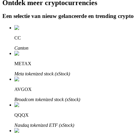
Ontdek meer cryptocurrencies
Een selectie van nieuw gelanceerde en trending crypt
BTR-vergrendelingen
Exclusieve beleggingen voor BTR-houders
CC
Canton
METAX
Meta tokenized stock (xStock)
AVGOX
Leningen
Broadcom tokenized stock (xStock)
Door crypto ondersteunde leenservice
QQQX
Nasdaq tokenized ETF (xStock)