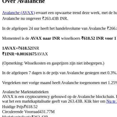
Over Avalanche
Avalanche (AVAX)
ervaart een opwaartse trend deze week, met de hu
Avalanche nu ongeveer ₹263.43B INR.
COIN-M-futures
In de afgelopen 24 uur heeft het handelsvolume van Avalanche ₹266
Cryptocurrency-futures
Momenteel is de
AVAX naar INR
wisselkoers
₹618.52 INR voor 
1
AVAX
=
₹
618.52
INR
TradFi
₹
1
INR
=
0.00161675
AVAX
Derivaten voor aandelen, forex, edelmetalen en grondstoffen
(Opmerking: Wisselkosten en gasprijzen zijn niet inbegrepen.)
In de afgelopen 7 dagen is de prijs van Avalanche gestegen met 0.3%.
Vergeleken met vorige maand heeft Avalanche toegenomen met 1.2
Avalanche Marktstatistieken
AVAX is een cryptocurrency gebouwd op de Avalanche blockchain. H
wat het een marktkapitalisatie geeft van 263.43B. Klik hier om
Nu te
Huidige Prijs
₹
618.52
Circulerende Voorraad
431.77M
USDC-futures