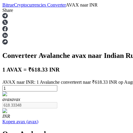
Bitrue
Cryptocurrencies Converter
AVAX
naar
INR
Share
Termijncontracten
Converteer Avalanche
avax
naar Indian R
1 AVAX = ₹618.33 INR
AVAX naar INR: 1 Avalanche converteert naar ₹618.33 INR op Augu
USDT-futures
avax
avax
Futures met USDT als onderpand
INR
Kopen
avax
(
avax
)