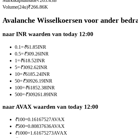
Marktkapitalisatie
₹
263.43B
Futures met USDC als onderpand
Volume(24u)
₹
266.86K
Avalanche Wisselkoersen voor ander bedr
naar INR waarden van today 12:00
0.1
=
₹
61.85
INR
0.5
=
₹
309.26
INR
1
=
₹
618.52
INR
5
=
₹
3092.62
INR
Kopiëren Handel
10
=
₹
6185.24
INR
Sluit je aan bij top traders
50
=
₹
30926.19
INR
100
=
₹
61852.38
INR
500
=
₹
309261.89
INR
naar AVAX waarden van today 12:00
₹
100
=
0.16167527
AVAX
₹
500
=
0.80837636
AVAX
₹
1000
=
1.61675273
AVAX