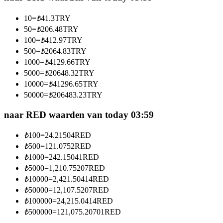
Word een Copy Trader
10
=
₺
41.3
TRY
Geniet van winstdeling en copy trading commissies
50
=
₺
206.48
TRY
100
=
₺
412.97
TRY
500
=
₺
2064.83
TRY
1000
=
₺
4129.66
TRY
5000
=
₺
20648.32
TRY
10000
=
₺
41296.65
TRY
50000
=
₺
206483.23
TRY
naar RED waarden van today 03:59
Informatie
₺
100
=
24.21504
RED
Big data-analyse inclusief handelsinformatie, enz.
₺
500
=
121.0752
RED
₺
1000
=
242.15041
RED
₺
5000
=
1,210.75207
RED
₺
10000
=
2,421.50414
RED
₺
50000
=
12,107.5207
RED
₺
100000
=
24,215.0414
RED
₺
500000
=
121,075.20701
RED