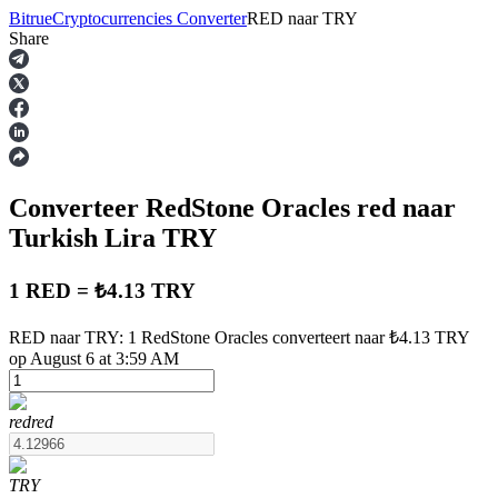
Bitrue
Cryptocurrencies Converter
RED
naar
TRY
Share
Termijncontracten
Converteer RedStone Oracles
red
naar
Turkish Lira
TRY
1 RED = ₺4.13 TRY
USDT-futures
RED naar TRY: 1 RedStone Oracles converteert naar ₺4.13 TRY
op August 6 at 3:59 AM
Futures met USDT als onderpand
red
red
TRY