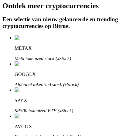
Ontdek meer cryptocurrencies
Een selectie van nieuw gelanceerde en trending
cryptocurrencies op
Bitrue
.
Auto Invest
Grijp langetermijnwinst en flexibele belangen
METAX
Meta tokenized stock (xStock)
GOOGLX
Alphabet tokenized stock (xStock)
Leer staken
SPYX
Meer informatie over het verdienen van passief inkomen
SP500 tokenized ETF (xStock)
Bitrue
AI
AVGOX