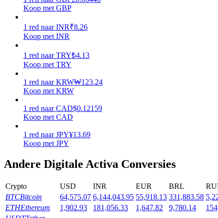
Koop met GBP
Uitzetten
1
red
naar
INR
₹
8.26
Hoog rendement en directe toegang
Koop met INR
1
red
naar
TRY
₺
4.13
Koop met TRY
1
red
naar
KRW
₩
123.24
Koop met KRW
1
red
naar
CAD
$
0.12159
Koop met CAD
Launchpool
1
red
naar
JPY
¥
13.69
Koop met JPY
Flexibel staken om populaire tokens te verdienen.
Andere Digitale Activa Conversies
Crypto
USD
INR
EUR
BRL
RU
BTC
Bitcoin
64,575.07
6,144,043.95
55,918.13
331,883.58
5,2
ETH
Ethereum
1,902.93
181,056.33
1,647.82
9,780.14
154