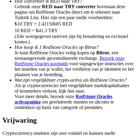
Hoe converteer ik RED naar TRY?
Share 500000 CASHCAT prize pool
Gebruik onze
RED naar TRY converter
bovenaan deze
pagina om RedStone Oracles direct om te rekenen naar
Turkish Lira. Hier zijn een paar snelle voorbeelden:
₺10 TRY = 2.42150685 RED
Exclusive for BitMart Users
10 RED = ₺41.3 TRY
(Alle weergegeven tarieven zijn bij benadering en exclusief
Register & Trade to Win 500,000 USDT
kosten.)
Hoe koop ik 1 RedStone Oracles op Bitrue?
Je kunt RedStone Oracles veilig kopen op
Bitrue
, een
toonaangevende gecentraliseerde exchange.
Bezoek onze
RedStone Oracles koopgids
voor stapsgewijze instructies over
Precious Metals Trading Carnival
het instellen van je wallet, het verifiëren van je identiteit en het
plaatsen van je bestelling.
Trade Gold & Silver · 33,333 USDT Bonus
Wat zijn vergelijkbare crypto-activa als RedStone Oracles?
Als je cryptocurrencies met vergelijkbare marktkapitalisaties
of kenmerken verkent, kijk dan naar:
Voor meer details, bezoek onze
RedStone Oracles
USDT New User Exclusive 10% APR
activapagina
om gerelateerde munten en altcoins te
ontdekken op basis van categorie of prestaties.
USDT Flexible Staking | Daily Rewards
Vrijwaring
Cryptocurrency-markten zijn zeer volatiel en kunnen snelle