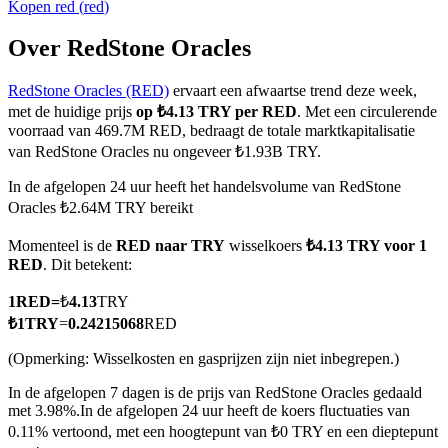
Kopen
red
(
red
)
Over RedStone Oracles
RedStone Oracles (RED)
ervaart een afwaartse trend deze week,
COIN-M-futures
met de huidige prijs
op ₺4.13 TRY per RED
. Met een circulerende
Cryptocurrency-futures
voorraad van 469.7M RED, bedraagt de totale marktkapitalisatie
van RedStone Oracles nu ongeveer ₺1.93B TRY.
In de afgelopen 24 uur heeft het handelsvolume van RedStone
TradFi
Oracles ₺2.64M TRY bereikt
Derivaten voor aandelen, forex, edelmetalen en grondstoffen
Momenteel is de
RED naar TRY
wisselkoers
₺4.13 TRY voor 1
RED
. Dit betekent:
1
RED
=
₺
4.13
TRY
₺
1
TRY
=
0.24215068
RED
(Opmerking: Wisselkosten en gasprijzen zijn niet inbegrepen.)
In de afgelopen 7 dagen is de prijs van RedStone Oracles gedaald
met 3.98%.
In de afgelopen 24 uur heeft de koers fluctuaties van
0.11% vertoond, met een hoogtepunt van ₺0 TRY en een dieptepunt
USDC-futures