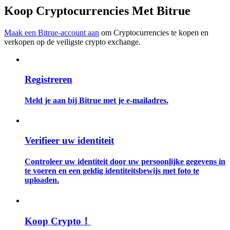
Koop Cryptocurrencies Met Bitrue
Gids
Maak een Bitrue-account aan
om Cryptocurrencies te kopen en
Futures-startgids
verkopen op de veiligste crypto exchange.
Registreren
Meld je aan bij Bitrue met je e-mailadres.
Verifieer uw identiteit
Handelsstrategieën
Controleer uw identiteit door uw persoonlijke gegevens in
Leer hoe u winstgevend kunt blijven
te voeren en een geldig identiteitsbewijs met foto te
uploaden.
Koop Crypto！