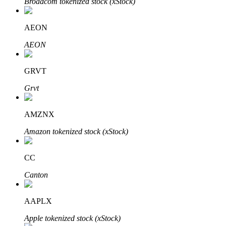
Broadcom tokenized stock (xStock)
AEON
AEON
Bitrue-partners
GRVT
Grvt
AMZNX
Amazon tokenized stock (xStock)
CC
Bitrue Affiliates
Canton
Tot 65% commissies!
AAPLX
Apple tokenized stock (xStock)