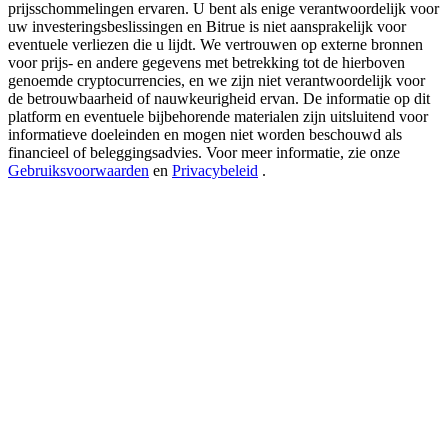
New Listing Futures Fest
prijsschommelingen ervaren. U bent als enige verantwoordelijk voor
uw investeringsbeslissingen en Bitrue is niet aansprakelijk voor
Trade New Futures, Win 200,000 USDT
eventuele verliezen die u lijdt. We vertrouwen op externe bronnen
voor prijs- en andere gegevens met betrekking tot de hierboven
genoemde cryptocurrencies, en we zijn niet verantwoordelijk voor
de betrouwbaarheid of nauwkeurigheid ervan. De informatie op dit
platform en eventuele bijbehorende materialen zijn uitsluitend voor
Crypto World Cup 2026: Grand Finale
informatieve doeleinden en mogen niet worden beschouwd als
financieel of beleggingsadvies. Voor meer informatie, zie onze
77,777+3k Rewards
Gebruiksvoorwaarden
en
Privacybeleid
.
Meer evenementen
Win prijzen en exclusieve beloningen
Log in
Aanmelden