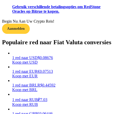
Gebruik verschillende betalingsopties om RedStone
Verdienen
Oracles op Bitrue te kopen.
Begin Nu Aan Uw Crypto Reis!
Aanmelden
Populaire red naar Fiat Valuta conversies
1
red
naar
USD
$
0.08676
Koop met USD
Macht varkentje
Verdien dagelijks competitieve beloningen
1
red
naar
EUR
€
0.07513
Koop met EUR
1
red
naar
BRL
R$
0.44592
Koop met BRL
1
red
naar
RUB
₽
7.03
Koop met RUB
1
red
naar
GBP
£
0.06446