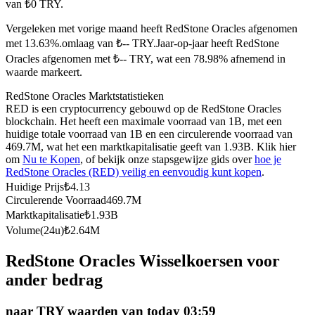
van ₺0 TRY.
Futures met USDC als onderpand
Vergeleken met vorige maand heeft RedStone Oracles afgenomen
met 13.63%.omlaag van ₺-- TRY.
Jaar-op-jaar heeft RedStone
Oracles afgenomen met ₺-- TRY, wat een 78.98% afnemend in
waarde markeert.
RedStone Oracles Marktstatistieken
RED is een cryptocurrency gebouwd op de RedStone Oracles
blockchain. Het heeft een maximale voorraad van 1B, met een
huidige totale voorraad van 1B en een circulerende voorraad van
469.7M, wat het een marktkapitalisatie geeft van 1.93B. Klik hier
Kopiëren Handel
om
Nu te Kopen
, of bekijk onze stapsgewijze gids over
hoe je
RedStone Oracles (RED) veilig en eenvoudig kunt kopen
.
Sluit je aan bij top traders
Huidige Prijs
₺
4.13
Circulerende Voorraad
469.7M
Marktkapitalisatie
₺
1.93B
Volume(24u)
₺
2.64M
RedStone Oracles Wisselkoersen voor
ander bedrag
naar TRY waarden van today 03:59