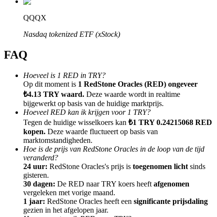
QQQX
Nasdaq tokenized ETF (xStock)
FAQ
Doorverwijzing
Nodig een vriend uit om contante beloningen te ontvangen
Hoeveel is 1 RED in TRY?
Op dit moment is
1 RedStone Oracles (RED) ongeveer
Deposit CASHCAT & Win
₺4.13 TRY waard.
Deze waarde wordt in realtime
bijgewerkt op basis van de huidige marktprijs.
Hoeveel RED kan ik krijgen voor 1 TRY?
Tegen de huidige wisselkoers kan
₺1 TRY 0.24215068 RED
kopen.
Deze waarde fluctueert op basis van
marktomstandigheden.
Hoe is de prijs van RedStone Oracles in de loop van de tijd
veranderd?
24 uur:
RedStone Oracles's prijs is
toegenomen licht
sinds
gisteren.
30 dagen:
De RED naar TRY koers heeft
afgenomen
vergeleken met vorige maand.
1 jaar:
RedStone Oracles heeft een
significante prijsdaling
Deposit CASHCAT & Win
gezien in het afgelopen jaar.