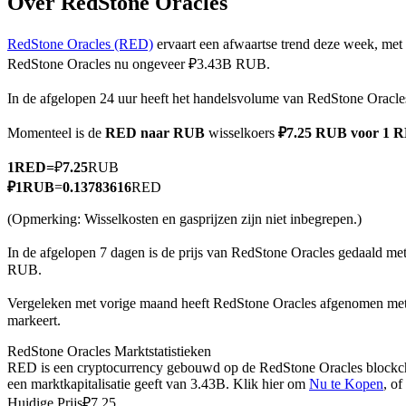
Over RedStone Oracles
RedStone Oracles (RED)
ervaart een afwaartse trend deze week, met 
RedStone Oracles nu ongeveer ₽3.43B RUB.
COIN-M-futures
In de afgelopen 24 uur heeft het handelsvolume van RedStone Orac
Cryptocurrency-futures
Momenteel is de
RED naar RUB
wisselkoers
₽7.25 RUB voor 1 
1
RED
=
₽
7.25
RUB
TradFi
₽
1
RUB
=
0.13783616
RED
Derivaten voor aandelen, forex, edelmetalen en grondstoffen
(Opmerking: Wisselkosten en gasprijzen zijn niet inbegrepen.)
In de afgelopen 7 dagen is de prijs van RedStone Oracles gedaald me
RUB.
Vergeleken met vorige maand heeft RedStone Oracles afgenomen m
markeert.
RedStone Oracles Marktstatistieken
RED is een cryptocurrency gebouwd op de RedStone Oracles blockcha
een marktkapitalisatie geeft van 3.43B. Klik hier om
Nu te Kopen
, o
USDC-futures
Huidige Prijs
₽
7.25