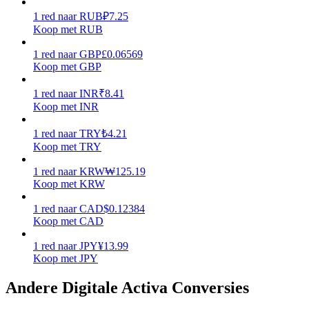
1
red
naar
RUB
₽
7.25
Verdienen
Koop met RUB
1
red
naar
GBP
£
0.06569
Koop met GBP
1
red
naar
INR
₹
8.41
Koop met INR
1
red
naar
TRY
₺
4.21
Koop met TRY
Macht varkentje
1
red
naar
KRW
₩
125.19
Koop met KRW
Verdien dagelijks competitieve beloningen
1
red
naar
CAD
$
0.12384
Koop met CAD
1
red
naar
JPY
¥
13.99
Koop met JPY
Andere Digitale Activa Conversies