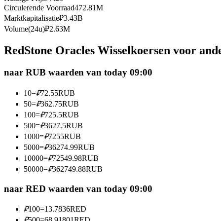
Circulerende Voorraad
472.81M
Futures met USDC als onderpand
Marktkapitalisatie
₽
3.43B
Volume(24u)
₽
2.63M
RedStone Oracles Wisselkoersen voor and
naar RUB waarden van today 09:00
10
=
₽
72.55
RUB
50
=
₽
362.75
RUB
Kopiëren Handel
100
=
₽
725.5
RUB
500
=
₽
3627.5
RUB
Sluit je aan bij top traders
1000
=
₽
7255
RUB
5000
=
₽
36274.99
RUB
10000
=
₽
72549.98
RUB
50000
=
₽
362749.88
RUB
naar RED waarden van today 09:00
₽
100
=
13.7836
RED
₽
500
=
68.91801
RED