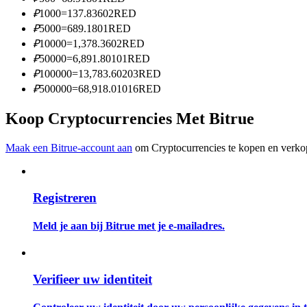
Word een Copy Trader
₽
1000
=
137.83602
RED
₽
5000
=
689.1801
RED
Geniet van winstdeling en copy trading commissies
₽
10000
=
1,378.3602
RED
₽
50000
=
6,891.80101
RED
₽
100000
=
13,783.60203
RED
₽
500000
=
68,918.01016
RED
Koop Cryptocurrencies Met Bitrue
Maak een Bitrue-account aan
om Cryptocurrencies te kopen en verkop
Informatie
Registreren
Big data-analyse inclusief handelsinformatie, enz.
Meld je aan bij Bitrue met je e-mailadres.
Verifieer uw identiteit