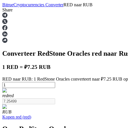
Bitrue
Cryptocurrencies Converter
RED
naar
RUB
Share
Termijncontracten
Converteer RedStone Oracles
red
naar Ru
1 RED = ₽7.25 RUB
RED naar RUB: 1 RedStone Oracles converteert naar ₽7.25 RUB op
USDT-futures
red
red
Futures met USDT als onderpand
RUB
Kopen
red
(
red
)