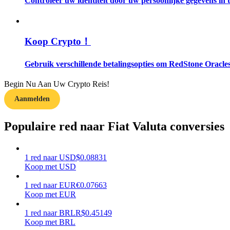
Controleer uw identiteit door uw persoonlijke gegevens in te
Gids
Futures-startgids
Koop Crypto！
Gebruik verschillende betalingsopties om RedStone Oracles
Begin Nu Aan Uw Crypto Reis!
Aanmelden
Populaire red naar Fiat Valuta conversies
Handelsstrategieën
1
red
naar
USD
$
0.08831
Leer hoe u winstgevend kunt blijven
Koop met USD
1
red
naar
EUR
€
0.07663
Koop met EUR
1
red
naar
BRL
R$
0.45149
Koop met BRL