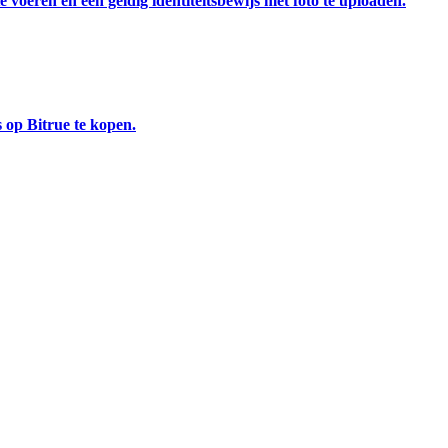
 voeren en een geldig identiteitsbewijs met foto te uploaden.
 op Bitrue te kopen.