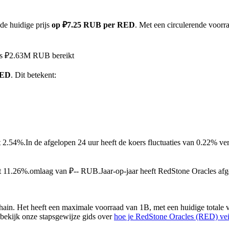
de huidige prijs
op ₽7.25 RUB per RED
. Met een circulerende voorr
les ₽2.63M RUB bereikt
RED
. Dit betekent:
t 2.54%.
In de afgelopen 24 uur heeft de koers fluctuaties van 0.22% 
et 11.26%.omlaag van ₽-- RUB.
Jaar-op-jaar heeft RedStone Oracles 
in. Het heeft een maximale voorraad van 1B, met een huidige totale 
f bekijk onze stapsgewijze gids over
hoe je RedStone Oracles (RED) vei