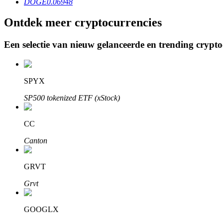
DOGE
0.06948
Ontdek meer cryptocurrencies
BTR-vergrendelingen
Een selectie van nieuw gelanceerde en trending crypt
Exclusieve beleggingen voor BTR-houders
SPYX
SP500 tokenized ETF (xStock)
CC
Canton
Leningen
GRVT
Door crypto ondersteunde leenservice
Grvt
GOOGLX