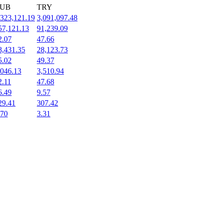
UB
TRY
,323,121.19
3,091,097.48
57,121.13
91,239.09
2.07
47.66
8,431.35
28,123.73
5.02
49.37
,046.13
3,510.94
2.11
47.68
6.49
9.57
29.41
307.42
.70
3.31