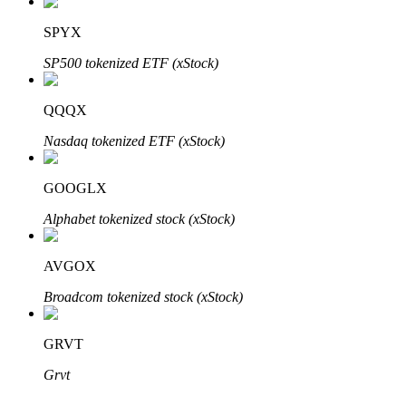
SPYX
SP500 tokenized ETF (xStock)
Bitrue-partners
QQQX
Nasdaq tokenized ETF (xStock)
GOOGLX
Alphabet tokenized stock (xStock)
AVGOX
Bitrue Affiliates
Broadcom tokenized stock (xStock)
Tot 65% commissies!
GRVT
Grvt