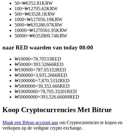
50
=
₩
6352.81
KRW
Word een Copy Trader
100
=
₩
12705.62
KRW
500
=
₩
63528.1
KRW
Geniet van winstdeling en copy trading commissies
1000
=
₩
127056.19
KRW
5000
=
₩
635280.97
KRW
10000
=
₩
1270561.95
KRW
50000
=
₩
6352809.74
KRW
naar RED waarden van today 08:00
₩
10000
=
78.70533
RED
₩
50000
=
393.52666
RED
₩
100000
=
787.05332
RED
₩
500000
=
3,935.2666
RED
Informatie
₩
1000000
=
7,870.5332
RED
₩
5000000
=
39,352.666
RED
Big data-analyse inclusief handelsinformatie, enz.
₩
10000000
=
78,705.33201
RED
₩
50000000
=
393,526.66009
RED
Koop Cryptocurrencies Met Bitrue
Maak een Bitrue-account aan
om Cryptocurrencies te kopen en
verkopen op de veiligste crypto exchange.