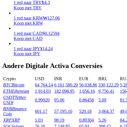
1
red
naar
TRY
₺
4.3
Koop met TRY
Uitzetten
1
red
naar
KRW
₩
127.06
Hoog rendement en directe toegang
Koop met KRW
1
red
naar
CAD
$
0.12594
Koop met CAD
1
red
naar
JPY
¥
14.24
Koop met JPY
Andere Digitale Activa Conversies
Launchpool
Crypto
USD
INR
EUR
BRL
RU
BTC
Bitcoin
64,764.14
6,161,580.20
56,038.86
330,122.29
5,2
Flexibel staken om populaire tokens te verdienen.
ETH
Ethereum
1,914.03
182,098.95
1,656.16
9,756.41
156
USDT
Tether
0.99920
95.06
0.86458
5.09
81.
USDt
BNB
Binance
601.17
57,195.10
520.18
3,064.37
49,
Coin
XRP
XRP
1.03
98.19
0.89304
5.26
84.
SOL
Solana
76.20
7,249.85
65.93
388.42
6,2