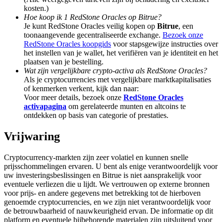
Deposit & Trade BTC to Share 25000 USDT prize pool!
kosten.)
Hoe koop ik 1 RedStone Oracles op Bitrue?
Je kunt RedStone Oracles veilig kopen op
Bitrue
, een
toonaangevende gecentraliseerde exchange.
Bezoek onze
RedStone Oracles koopgids
voor stapsgewijze instructies over
Deposit CASHCAT & Win
het instellen van je wallet, het verifiëren van je identiteit en het
plaatsen van je bestelling.
Share 500000 CASHCAT prize pool
Wat zijn vergelijkbare crypto-activa als RedStone Oracles?
Als je cryptocurrencies met vergelijkbare marktkapitalisaties
of kenmerken verkent, kijk dan naar:
Voor meer details, bezoek onze
RedStone Oracles
Exclusive for BitMart Users
activapagina
om gerelateerde munten en altcoins te
ontdekken op basis van categorie of prestaties.
Register & Trade to Win 500,000 USDT
Vrijwaring
Cryptocurrency-markten zijn zeer volatiel en kunnen snelle
Precious Metals Trading Carnival
prijsschommelingen ervaren. U bent als enige verantwoordelijk voor
uw investeringsbeslissingen en Bitrue is niet aansprakelijk voor
Trade Gold & Silver · 33,333 USDT Bonus
eventuele verliezen die u lijdt. We vertrouwen op externe bronnen
voor prijs- en andere gegevens met betrekking tot de hierboven
genoemde cryptocurrencies, en we zijn niet verantwoordelijk voor
de betrouwbaarheid of nauwkeurigheid ervan. De informatie op dit
platform en eventuele bijbehorende materialen zijn uitsluitend voor