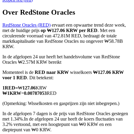
Over RedStone Oracles
RedStone Oracles (RED)
ervaart een opwaartse trend deze week,
COIN-M-futures
met de huidige prijs
op ₩127.06 KRW per RED
. Met een
circulerende voorraad van 472.81M RED, bedraagt de totale
Cryptocurrency-futures
marktkapitalisatie van RedStone Oracles nu ongeveer ₩58.78B
KRW.
In de afgelopen 24 uur heeft het handelsvolume van RedStone
TradFi
Oracles ₩2.57M KRW bereikt
Derivaten voor aandelen, forex, edelmetalen en grondstoffen
Momenteel is de
RED naar KRW
wisselkoers
₩127.06 KRW
voor 1 RED
. Dit betekent:
1
RED
=
₩
127.06
KRW
₩
1
KRW
=
0.00787053
RED
(Opmerking: Wisselkosten en gasprijzen zijn niet inbegrepen.)
In de afgelopen 7 dagen is de prijs van RedStone Oracles gestegen
met 1.34%.
In de afgelopen 24 uur heeft de koers fluctuaties van
3.2% vertoond, met een hoogtepunt van ₩0 KRW en een
dieptepunt van ₩0 KRW.
USDC-futures