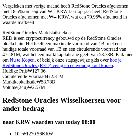
Vergeleken met vorige maand heeft RedStone Oracles afgenomen
Futures met USDC als onderpand
met 18.5%.omlaag van ₩-- KRW.
Jaar-op-jaar heeft RedStone
Oracles afgenomen met ₩-- KRW, wat een 79.95% afnemend in
waarde markeert.
RedStone Oracles Marktstatistieken
RED is een cryptocurrency gebouwd op de RedStone Oracles
blockchain. Het heeft een maximale voorraad van 1B, met een
huidige totale voorraad van 1B en een circulerende voorraad van
472.81M, wat het een marktkapitalisatie geeft van 58.78B. Klik hier
om
Nu te Kopen
, of bekijk onze stapsgewijze gids over
hoe je
RedStone Oracles (RED) veilig en eenvoudig kunt kopen
.
Kopiëren Handel
Huidige Prijs
₩
127.06
Circulerende Voorraad
472.81M
Sluit je aan bij top traders
Marktkapitalisatie
₩
58.78B
Volume(24u)
₩
2.57M
RedStone Oracles Wisselkoersen voor
ander bedrag
naar KRW waarden van today 08:00
10
=
₩
1270.56
KRW