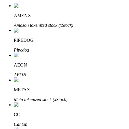
AMZNX
Amazon tokenized stock (xStock)
Auto Invest
Grijp langetermijnwinst en flexibele belangen
PIPEDOG
Pipedog
AEON
AEON
METAX
Leer staken
Meta tokenized stock (xStock)
Meer informatie over het verdienen van passief inkomen
Bitrue
AI
CC
Canton