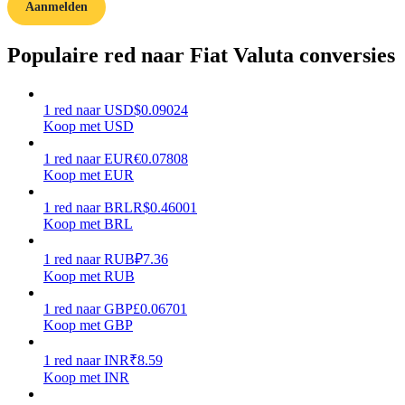
Aanmelden
Verdienen
Populaire red naar Fiat Valuta conversies
1
red
naar
USD
$
0.09024
Koop met USD
1
red
naar
EUR
€
0.07808
Koop met EUR
1
red
naar
BRL
R$
0.46001
Macht varkentje
Koop met BRL
Verdien dagelijks competitieve beloningen
1
red
naar
RUB
₽
7.36
Koop met RUB
1
red
naar
GBP
£
0.06701
Koop met GBP
1
red
naar
INR
₹
8.59
Koop met INR