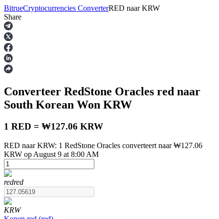
Bitrue
Cryptocurrencies Converter
RED
naar
KRW
Share
Termijncontracten
Converteer RedStone Oracles
red
naar
South Korean Won
KRW
1 RED = ₩127.06 KRW
RED naar KRW: 1 RedStone Oracles converteert naar ₩127.06
USDT-futures
KRW op August 9 at 8:00 AM
Futures met USDT als onderpand
red
red
KRW
Kopen
red
(
red
)