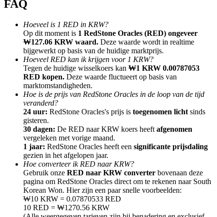
FAQ
Hoeveel is 1 RED in KRW?
Op dit moment is
1 RedStone Oracles (RED) ongeveer
₩127.06 KRW waard.
Deze waarde wordt in realtime
bijgewerkt op basis van de huidige marktprijs.
Doorverwijzing
Hoeveel RED kan ik krijgen voor 1 KRW?
Tegen de huidige wisselkoers kan
₩1 KRW 0.00787053
Nodig een vriend uit om contante beloningen te ontvangen
RED kopen.
Deze waarde fluctueert op basis van
marktomstandigheden.
BTC Welcome Rewards
Hoe is de prijs van RedStone Oracles in de loop van de tijd
veranderd?
24 uur:
RedStone Oracles's prijs is
toegenomen licht
sinds
gisteren.
30 dagen:
De RED naar KRW koers heeft
afgenomen
vergeleken met vorige maand.
1 jaar:
RedStone Oracles heeft een
significante prijsdaling
gezien in het afgelopen jaar.
Hoe converteer ik RED naar KRW?
Gebruik onze
RED naar KRW converter
bovenaan deze
pagina om RedStone Oracles direct om te rekenen naar South
Korean Won. Hier zijn een paar snelle voorbeelden:
₩10 KRW = 0.07870533 RED
BTC Welcome Rewards
10 RED = ₩1270.56 KRW
(Alle weergegeven tarieven zijn bij benadering en exclusief