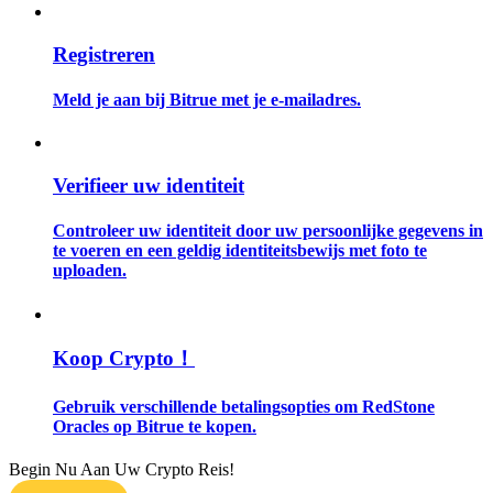
Gids
Registreren
Futures-startgids
Meld je aan bij Bitrue met je e-mailadres.
Verifieer uw identiteit
Controleer uw identiteit door uw persoonlijke gegevens in
te voeren en een geldig identiteitsbewijs met foto te
uploaden.
Handelsstrategieën
Leer hoe u winstgevend kunt blijven
Koop Crypto！
Gebruik verschillende betalingsopties om RedStone
Oracles op Bitrue te kopen.
Begin Nu Aan Uw Crypto Reis!