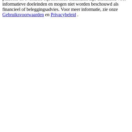
USDT New User Exclusive 10% APR
informatieve doeleinden en mogen niet worden beschouwd als
financieel of beleggingsadvies. Voor meer informatie, zie onze
USDT Flexible Staking | Daily Rewards
Gebruiksvoorwaarden
en
Privacybeleid
.
BTC New User Exclusive: 6.5% APR
BTC Flexible Staking | Daily Rewards
Meer evenementen
Win prijzen en exclusieve beloningen
Log in
Aanmelden