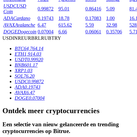
USDC
USD
0.99872
95.01
0.86416
5.09
81.
Coin
ADA
Cardano
0.19743
18.78
0.17083
1.00
16.
BTR-vergrendelingen
AVAX
Avalanche
6.47
615.62
5.59
32.98
528
Exclusieve beleggingen voor BTR-houders
DOGE
Dogecoin
0.07004
6.66
0.06061
0.35706
5.7
USD
INR
EUR
BRL
RUB
TRY
BTC
64,764.14
ETH
1,914.03
USDT
0.99920
BNB
601.17
XRP
1.03
SOL
76.20
USDC
0.99872
ADA
0.19743
Leningen
AVAX
6.47
DOGE
0.07004
Door crypto ondersteunde leenservice
Ontdek meer cryptocurrencies
Een selectie van nieuw gelanceerde en trending
cryptocurrencies op
Bitrue
.