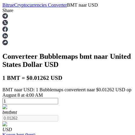
Bitrue
Cryptocurrencies Converter
BMT
naar
USD
Share
Termijncontracten
Converteer Bubblemaps
bmt
naar United
States Dollar
USD
1 BMT = $0.01262 USD
BMT naar USD: 1 Bubblemaps converteert naar $0.01262 USD op
USDT-futures
August 8 at 4:00 AM
Futures met USDT als onderpand
bmt
bmt
USD
Kopen
bmt
(
bmt
)