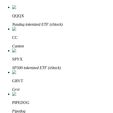
QQQX
Auto Invest
Nasdaq tokenized ETF (xStock)
Grijp langetermijnwinst en flexibele belangen
CC
Canton
SPYX
SP500 tokenized ETF (xStock)
GRVT
Leer staken
Grvt
Meer informatie over het verdienen van passief inkomen
Bitrue
AI
PIPEDOG
Pipedog