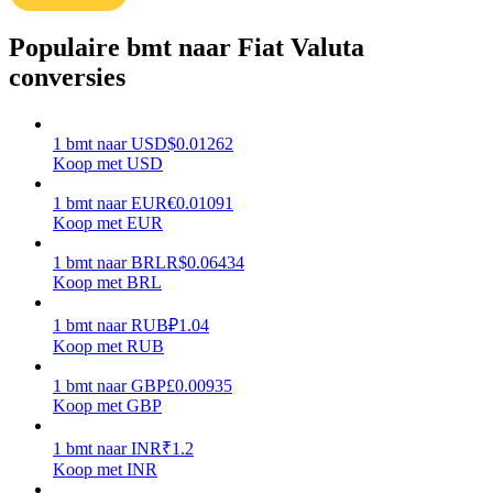
Verdienen
Populaire bmt naar Fiat Valuta
conversies
1
bmt
naar
USD
$
0.01262
Koop met USD
1
bmt
naar
EUR
€
0.01091
Koop met EUR
1
bmt
naar
BRL
R$
0.06434
Macht varkentje
Koop met BRL
Verdien dagelijks competitieve beloningen
1
bmt
naar
RUB
₽
1.04
Koop met RUB
1
bmt
naar
GBP
£
0.00935
Koop met GBP
1
bmt
naar
INR
₹
1.2
Koop met INR