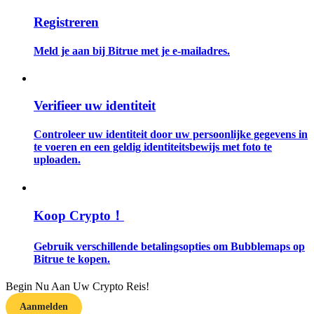
Registreren
Gids
Meld je aan bij Bitrue met je e-mailadres.
Futures-startgids
Verifieer uw identiteit
Controleer uw identiteit door uw persoonlijke gegevens in
te voeren en een geldig identiteitsbewijs met foto te
uploaden.
Handelsstrategieën
Koop Crypto！
Leer hoe u winstgevend kunt blijven
Gebruik verschillende betalingsopties om Bubblemaps op
Bitrue te kopen.
Begin Nu Aan Uw Crypto Reis!
Aanmelden