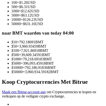
100
=
$
1.26
USD
Word een Copy Trader
500
=
$
6.31
USD
1000
=
$
12.62
USD
Geniet van winstdeling en copy trading commissies
5000
=
$
63.12
USD
10000
=
$
126.23
USD
50000
=
$
631.16
USD
naar BMT waarden van today 04:00
$
10
=
792.18691
BMT
$
50
=
3,960.93459
BMT
$
100
=
7,921.86918
BMT
$
500
=
39,609.34591
BMT
$
1000
=
79,218.69183
BMT
Informatie
$
5000
=
396,093.45918
BMT
$
10000
=
792,186.91836
BMT
Big data-analyse inclusief handelsinformatie, enz.
$
50000
=
3,960,934.59182
BMT
Koop Cryptocurrencies Met Bitrue
Maak een Bitrue-account aan
om Cryptocurrencies te kopen en
verkopen op de veiligste crypto exchange.