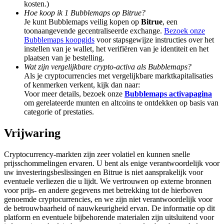
kosten.)
Deposit & Trade BTC to Share 25000 USDT prize pool!
Hoe koop ik 1 Bubblemaps op Bitrue?
Je kunt Bubblemaps veilig kopen op
Bitrue
, een
toonaangevende gecentraliseerde exchange.
Bezoek onze
Bubblemaps koopgids
voor stapsgewijze instructies over het
Deposit CASHCAT & Win
instellen van je wallet, het verifiëren van je identiteit en het
plaatsen van je bestelling.
Share 500000 CASHCAT prize pool
Wat zijn vergelijkbare crypto-activa als Bubblemaps?
Als je cryptocurrencies met vergelijkbare marktkapitalisaties
of kenmerken verkent, kijk dan naar:
Voor meer details, bezoek onze
Bubblemaps activapagina
om gerelateerde munten en altcoins te ontdekken op basis van
Exclusive for BitMart Users
categorie of prestaties.
Register & Trade to Win 500,000 USDT
Vrijwaring
Cryptocurrency-markten zijn zeer volatiel en kunnen snelle
prijsschommelingen ervaren. U bent als enige verantwoordelijk voor
Precious Metals Trading Carnival
uw investeringsbeslissingen en Bitrue is niet aansprakelijk voor
eventuele verliezen die u lijdt. We vertrouwen op externe bronnen
Trade Gold & Silver · 33,333 USDT Bonus
voor prijs- en andere gegevens met betrekking tot de hierboven
genoemde cryptocurrencies, en we zijn niet verantwoordelijk voor
de betrouwbaarheid of nauwkeurigheid ervan. De informatie op dit
platform en eventuele bijbehorende materialen zijn uitsluitend voor