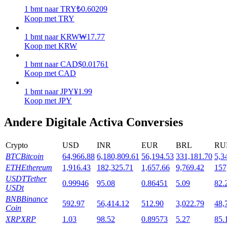
1
bmt
naar
TRY
₺
0.60209
Uitzetten
Koop met TRY
Hoog rendement en directe toegang
1
bmt
naar
KRW
₩
17.77
Koop met KRW
1
bmt
naar
CAD
$
0.01761
Koop met CAD
1
bmt
naar
JPY
¥
1.99
Koop met JPY
Andere Digitale Activa Conversies
Launchpool
Crypto
USD
INR
EUR
BRL
RU
Flexibel staken om populaire tokens te verdienen.
BTC
Bitcoin
64,966.88
6,180,809.61
56,194.53
331,181.70
5,3
ETH
Ethereum
1,916.43
182,325.71
1,657.66
9,769.42
157
USDT
Tether
0.99946
95.08
0.86451
5.09
82.
USDt
BNB
Binance
592.97
56,414.12
512.90
3,022.79
48,
Coin
XRP
XRP
1.03
98.52
0.89573
5.27
85.