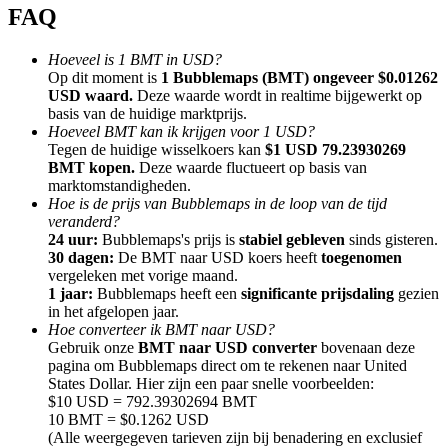
FAQ
Hoeveel is 1 BMT in USD?
Op dit moment is
1 Bubblemaps (BMT) ongeveer $0.01262
USD waard.
Deze waarde wordt in realtime bijgewerkt op
basis van de huidige marktprijs.
Doorverwijzing
Hoeveel BMT kan ik krijgen voor 1 USD?
Nodig een vriend uit om contante beloningen te ontvangen
Tegen de huidige wisselkoers kan
$1 USD 79.23930269
BMT kopen.
Deze waarde fluctueert op basis van
BTC Welcome Rewards
marktomstandigheden.
Hoe is de prijs van Bubblemaps in de loop van de tijd
veranderd?
24 uur:
Bubblemaps's prijs is
stabiel gebleven
sinds gisteren.
30 dagen:
De BMT naar USD koers heeft
toegenomen
vergeleken met vorige maand.
1 jaar:
Bubblemaps heeft een
significante prijsdaling
gezien
in het afgelopen jaar.
Hoe converteer ik BMT naar USD?
Gebruik onze
BMT naar USD converter
bovenaan deze
pagina om Bubblemaps direct om te rekenen naar United
States Dollar. Hier zijn een paar snelle voorbeelden:
$10 USD = 792.39302694 BMT
10 BMT = $0.1262 USD
BTC Welcome Rewards
(Alle weergegeven tarieven zijn bij benadering en exclusief