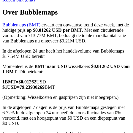
Over Bubblemaps
Bubblemaps (BMT)
ervaart een opwaartse trend deze week, met de
COIN-M-futures
huidige prijs
op $0.01262 USD per BMT
. Met een circulerende
voorraad van 713.77M BMT, bedraagt de totale marktkapitalisatie
Cryptocurrency-futures
van Bubblemaps nu ongeveer $9.21M USD.
In de afgelopen 24 uur heeft het handelsvolume van Bubblemaps
$17.54M USD bereikt
TradFi
Momenteel is de
BMT naar USD
wisselkoers
$0.01262 USD voor
Derivaten voor aandelen, forex, edelmetalen en grondstoffen
1 BMT
. Dit betekent:
1
BMT
=
$
0.01262
USD
$
1
USD
=
79.23930269
BMT
(Opmerking: Wisselkosten en gasprijzen zijn niet inbegrepen.)
In de afgelopen 7 dagen is de prijs van Bubblemaps gestegen met
6.72%.
In de afgelopen 24 uur heeft de koers fluctuaties van 0%
vertoond, met een hoogtepunt van $0 USD en een dieptepunt van
$0 USD.
USDC-futures