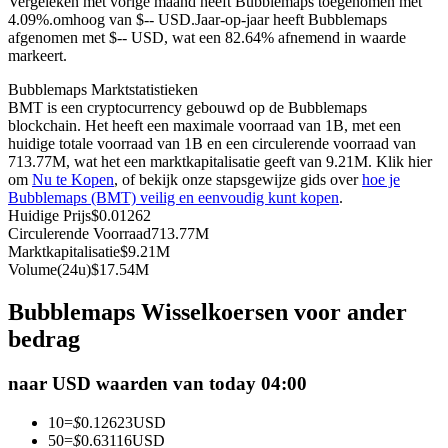
Vergeleken met vorige maand heeft Bubblemaps toegenomen met
4.09%.omhoog van $-- USD.
Jaar-op-jaar heeft Bubblemaps
Futures met USDC als onderpand
afgenomen met $-- USD, wat een 82.64% afnemend in waarde
markeert.
Bubblemaps Marktstatistieken
BMT is een cryptocurrency gebouwd op de Bubblemaps
blockchain. Het heeft een maximale voorraad van 1B, met een
huidige totale voorraad van 1B en een circulerende voorraad van
713.77M, wat het een marktkapitalisatie geeft van 9.21M. Klik hier
om
Nu te Kopen
, of bekijk onze stapsgewijze gids over
hoe je
Bubblemaps (BMT) veilig en eenvoudig kunt kopen
.
Huidige Prijs
$
0.01262
Kopiëren Handel
Circulerende Voorraad
713.77M
Marktkapitalisatie
$
9.21M
Sluit je aan bij top traders
Volume(24u)
$
17.54M
Bubblemaps Wisselkoersen voor ander
bedrag
naar USD waarden van today 04:00
10
=
$
0.12623
USD
50
=
$
0.63116
USD