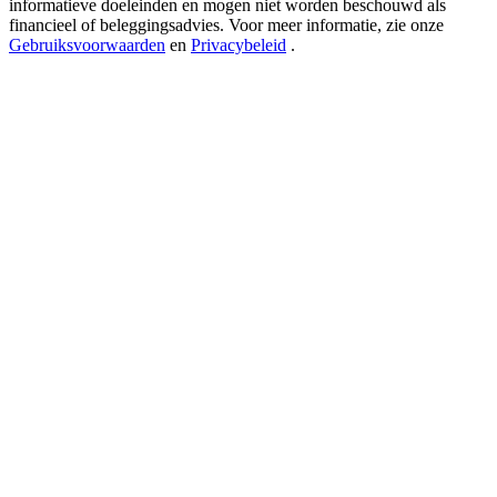
informatieve doeleinden en mogen niet worden beschouwd als
USDT New User Exclusive 10% APR
financieel of beleggingsadvies. Voor meer informatie, zie onze
USDT Flexible Staking | Daily Rewards
Gebruiksvoorwaarden
en
Privacybeleid
.
BTC New User Exclusive: 6.5% APR
BTC Flexible Staking | Daily Rewards
Meer evenementen
Win prijzen en exclusieve beloningen
Log in
Aanmelden