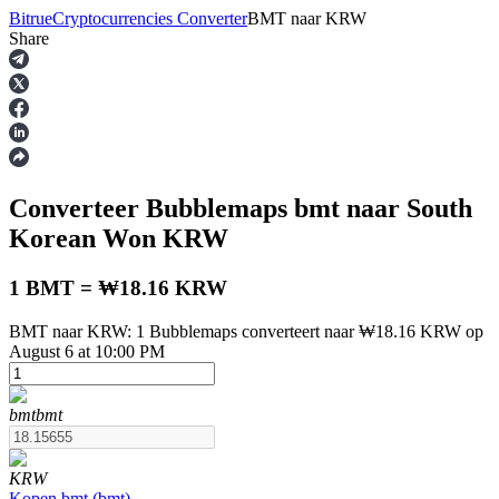
Bitrue
Cryptocurrencies Converter
BMT
naar
KRW
Share
Termijncontracten
Converteer Bubblemaps
bmt
naar South
Korean Won
KRW
1 BMT = ₩18.16 KRW
BMT naar KRW: 1 Bubblemaps converteert naar ₩18.16 KRW op
USDT-futures
August 6 at 10:00 PM
Futures met USDT als onderpand
bmt
bmt
KRW
Kopen
bmt
(
bmt
)