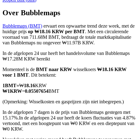
Over Bubblemaps
Bubblemaps (BMT)
ervaart een opwaartse trend deze week, met de
COIN-M-futures
huidige prijs
op ₩18.16 KRW per BMT
. Met een circulerende
voorraad van 711.68M BMT, bedraagt de totale marktkapitalisatie
Cryptocurrency-futures
van Bubblemaps nu ongeveer ₩11.97B KRW.
In de afgelopen 24 uur heeft het handelsvolume van Bubblemaps
₩17.28M KRW bereikt
TradFi
Momenteel is de
BMT naar KRW
wisselkoers
₩18.16 KRW
Derivaten voor aandelen, forex, edelmetalen en grondstoffen
voor 1 BMT
. Dit betekent:
1
BMT
=
₩
18.16
KRW
₩
1
KRW
=
0.05507654
BMT
(Opmerking: Wisselkosten en gasprijzen zijn niet inbegrepen.)
In de afgelopen 7 dagen is de prijs van Bubblemaps gestegen met
15.17%.
In de afgelopen 24 uur heeft de koers fluctuaties van 4.87%
vertoond, met een hoogtepunt van ₩0 KRW en een dieptepunt van
₩0 KRW.
USDC-futures