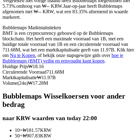
Vergeleken met vorige maand heeft Bubblemaps toegenomen met
5.73%.omhoog van ₩-- KRW.
Jaar-op-jaar heeft Bubblemaps
Futures met USDC als onderpand
afgenomen met ₩-- KRW, wat een 83.35% afnemend in waarde
markeert.
Bubblemaps Marktstatistieken
BMT is een cryptocurrency gebouwd op de Bubblemaps
blockchain. Het heeft een maximale voorraad van 1B, met een
huidige totale voorraad van 1B en een circulerende voorraad van
711.68M, wat het een marktkapitalisatie geeft van 11.97B. Klik hier
om
Nu te Kopen
, of bekijk onze stapsgewijze gids over
hoe je
Bubblemaps (BMT) veilig en eenvoudig kunt kopen
.
Huidige Prijs
₩
18.16
Kopiëren Handel
Circulerende Voorraad
711.68M
Marktkapitalisatie
₩
11.97B
Sluit je aan bij top traders
Volume(24u)
₩
17.28M
Bubblemaps Wisselkoersen voor ander
bedrag
naar KRW waarden van today 22:00
10
=
₩
181.57
KRW
50
=
₩
907.83
KRW