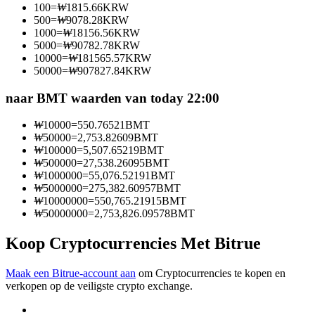
100
=
₩
1815.66
KRW
Word een Copy Trader
500
=
₩
9078.28
KRW
1000
=
₩
18156.56
KRW
Geniet van winstdeling en copy trading commissies
5000
=
₩
90782.78
KRW
10000
=
₩
181565.57
KRW
50000
=
₩
907827.84
KRW
naar BMT waarden van today 22:00
₩
10000
=
550.76521
BMT
₩
50000
=
2,753.82609
BMT
₩
100000
=
5,507.65219
BMT
₩
500000
=
27,538.26095
BMT
₩
1000000
=
55,076.52191
BMT
Informatie
₩
5000000
=
275,382.60957
BMT
₩
10000000
=
550,765.21915
BMT
Big data-analyse inclusief handelsinformatie, enz.
₩
50000000
=
2,753,826.09578
BMT
Koop Cryptocurrencies Met Bitrue
Maak een Bitrue-account aan
om Cryptocurrencies te kopen en
verkopen op de veiligste crypto exchange.