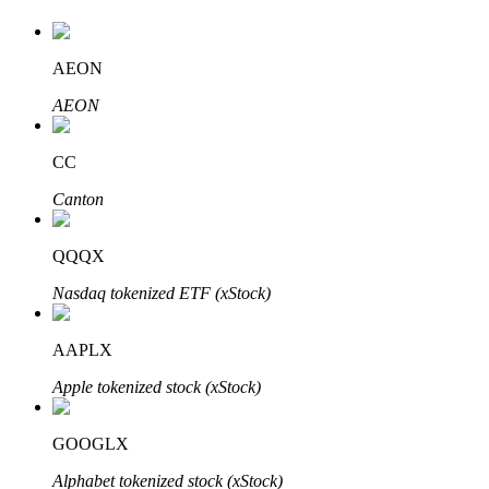
AEON
Auto Invest
AEON
Grijp langetermijnwinst en flexibele belangen
CC
Canton
QQQX
Nasdaq tokenized ETF (xStock)
AAPLX
Leer staken
Apple tokenized stock (xStock)
Meer informatie over het verdienen van passief inkomen
Bitrue
AI
GOOGLX
Alphabet tokenized stock (xStock)