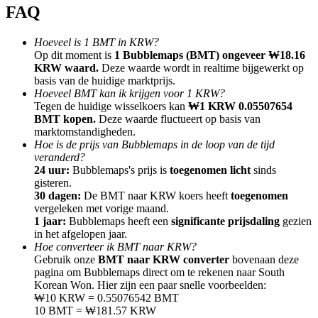
FAQ
Hoeveel is 1 BMT in KRW?
Op dit moment is
1 Bubblemaps (BMT) ongeveer ₩18.16
KRW waard.
Deze waarde wordt in realtime bijgewerkt op
basis van de huidige marktprijs.
Doorverwijzing
Hoeveel BMT kan ik krijgen voor 1 KRW?
Nodig een vriend uit om contante beloningen te ontvangen
Tegen de huidige wisselkoers kan
₩1 KRW 0.05507654
BMT kopen.
Deze waarde fluctueert op basis van
Deposit CASHCAT & Win
marktomstandigheden.
Hoe is de prijs van Bubblemaps in de loop van de tijd
veranderd?
24 uur:
Bubblemaps's prijs is
toegenomen licht
sinds
gisteren.
30 dagen:
De BMT naar KRW koers heeft
toegenomen
vergeleken met vorige maand.
1 jaar:
Bubblemaps heeft een
significante prijsdaling
gezien
in het afgelopen jaar.
Hoe converteer ik BMT naar KRW?
Gebruik onze
BMT naar KRW converter
bovenaan deze
pagina om Bubblemaps direct om te rekenen naar South
Korean Won. Hier zijn een paar snelle voorbeelden:
₩10 KRW = 0.55076542 BMT
Deposit CASHCAT & Win
10 BMT = ₩181.57 KRW