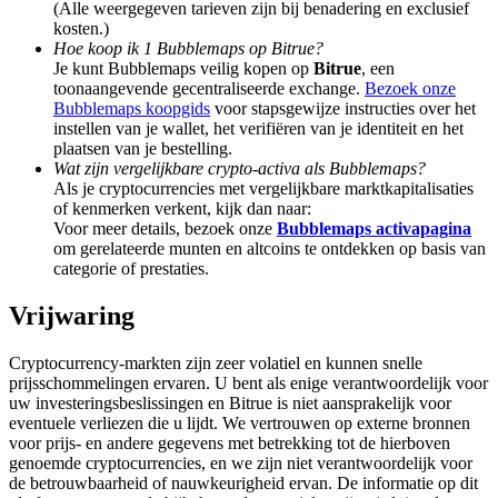
(Alle weergegeven tarieven zijn bij benadering en exclusief
Share 500000 CASHCAT prize pool
kosten.)
Hoe koop ik 1 Bubblemaps op Bitrue?
Je kunt Bubblemaps veilig kopen op
Bitrue
, een
toonaangevende gecentraliseerde exchange.
Bezoek onze
Exclusive for BitMart Users
Bubblemaps koopgids
voor stapsgewijze instructies over het
instellen van je wallet, het verifiëren van je identiteit en het
Register & Trade to Win 500,000 USDT
plaatsen van je bestelling.
Wat zijn vergelijkbare crypto-activa als Bubblemaps?
Als je cryptocurrencies met vergelijkbare marktkapitalisaties
of kenmerken verkent, kijk dan naar:
Voor meer details, bezoek onze
Bubblemaps activapagina
Precious Metals Trading Carnival
om gerelateerde munten en altcoins te ontdekken op basis van
categorie of prestaties.
Trade Gold & Silver · 33,333 USDT Bonus
Vrijwaring
Cryptocurrency-markten zijn zeer volatiel en kunnen snelle
USDT New User Exclusive 10% APR
prijsschommelingen ervaren. U bent als enige verantwoordelijk voor
uw investeringsbeslissingen en Bitrue is niet aansprakelijk voor
USDT Flexible Staking | Daily Rewards
eventuele verliezen die u lijdt. We vertrouwen op externe bronnen
voor prijs- en andere gegevens met betrekking tot de hierboven
genoemde cryptocurrencies, en we zijn niet verantwoordelijk voor
de betrouwbaarheid of nauwkeurigheid ervan. De informatie op dit