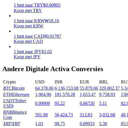
1
bmt
naar
TRY
₺
0.60805
Uitzetten
Koop met TRY
Hoog rendement en directe toegang
1
bmt
naar
KRW
₩
18.16
Koop met KRW
1
bmt
naar
CAD
$
0.01787
Koop met CAD
1
bmt
naar
JPY
¥
2.02
Koop met JPY
Andere Digitale Activa Conversies
Launchpool
Crypto
USD
INR
EUR
BRL
RU
Flexibel staken om populaire tokens te verdienen.
BTC
Bitcoin
64,378.06
6,136,153.08
55,879.06
329,802.37
5,3
ETH
Ethereum
1,904.96
181,570.28
1,653.47
9,758.93
158
USDT
Tether
0.99909
95.22
0.86720
5.11
82.
USDt
BNB
Binance
591.98
56,424.73
513.83
3,032.68
49,
Coin
XRP
XRP
1.03
98.75
0.89933
5.30
85.