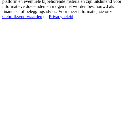
platform en eventuele bijbehorende materialen zijn uitsluitend voor
New Listing Futures Fest
informatieve doeleinden en mogen niet worden beschouwd als
Trade New Futures, Win 200,000 USDT
financieel of beleggingsadvies. Voor meer informatie, zie onze
Gebruiksvoorwaarden
en
Privacybeleid
.
Crypto World Cup 2026: Grand Finale
77,777+3k Rewards
Meer evenementen
Win prijzen en exclusieve beloningen
Log in
Aanmelden