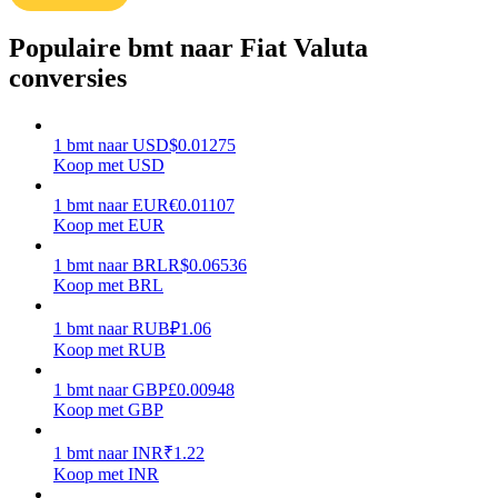
Verdienen
Populaire bmt naar Fiat Valuta
conversies
1
bmt
naar
USD
$
0.01275
Koop met USD
1
bmt
naar
EUR
€
0.01107
Koop met EUR
1
bmt
naar
BRL
R$
0.06536
Macht varkentje
Koop met BRL
Verdien dagelijks competitieve beloningen
1
bmt
naar
RUB
₽
1.06
Koop met RUB
1
bmt
naar
GBP
£
0.00948
Koop met GBP
1
bmt
naar
INR
₹
1.22
Koop met INR