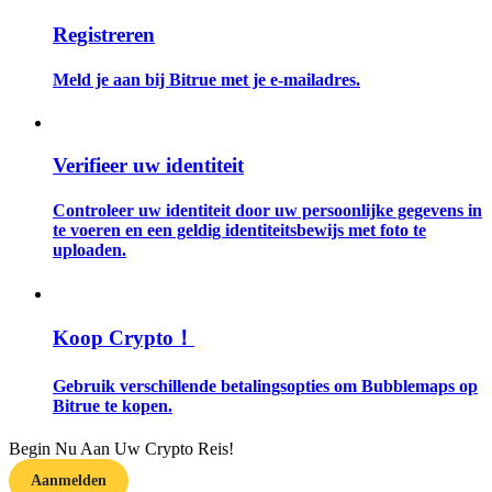
Registreren
Gids
Meld je aan bij Bitrue met je e-mailadres.
Futures-startgids
Verifieer uw identiteit
Controleer uw identiteit door uw persoonlijke gegevens in
te voeren en een geldig identiteitsbewijs met foto te
uploaden.
Handelsstrategieën
Koop Crypto！
Leer hoe u winstgevend kunt blijven
Gebruik verschillende betalingsopties om Bubblemaps op
Bitrue te kopen.
Begin Nu Aan Uw Crypto Reis!
Aanmelden