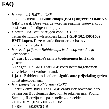
FAQ
Hoeveel is 1 BMT in GBP?
Op dit moment is
1 Bubblemaps (BMT) ongeveer £0.00976
GBP waard.
Deze waarde wordt in realtime bijgewerkt op
basis van de huidige marktprijs.
Doorverwijzing
Hoeveel BMT kan ik krijgen voor 1 GBP?
Nodig een vriend uit om contante beloningen te ontvangen
Tegen de huidige wisselkoers kan
£1 GBP 102.45901639
BMT kopen.
Deze waarde fluctueert op basis van
BTC Welcome Rewards
marktomstandigheden.
Hoe is de prijs van Bubblemaps in de loop van de tijd
veranderd?
24 uur:
Bubblemaps's prijs is
toegenomen licht
sinds
gisteren.
30 dagen:
De BMT naar GBP koers heeft
toegenomen
vergeleken met vorige maand.
1 jaar:
Bubblemaps heeft een
significante prijsdaling
gezien
in het afgelopen jaar.
Hoe converteer ik BMT naar GBP?
Gebruik onze
BMT naar GBP converter
bovenaan deze
pagina om Bubblemaps direct om te rekenen naar Pound
Sterling. Hier zijn een paar snelle voorbeelden:
£10 GBP = 1,024.59016393 BMT
BTC Welcome Rewards
10 BMT = £0.0976 GBP