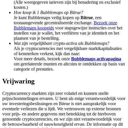
(Alle weergegeven tarieven zijn bij benadering en exclusief
Deposit & Trade BTC to Share 25000 USDT prize pool!
kosten.)
Hoe koop ik 1 Bubblemaps op Bitrue?
Je kunt Bubblemaps veilig kopen op
Bitrue
, een
toonaangevende gecentraliseerde exchange.
Bezoek onze
Deposit CASHCAT & Win
Bubblemaps koopgids
voor stapsgewijze instructies over het
instellen van je wallet, het verifiëren van je identiteit en het
Share 500000 CASHCAT prize pool
plaatsen van je bestelling.
Wat zijn vergelijkbare crypto-activa als Bubblemaps?
Als je cryptocurrencies met vergelijkbare marktkapitalisaties
of kenmerken verkent, kijk dan naar:
Voor meer details, bezoek onze
Bubblemaps activapagina
Exclusive for BitMart Users
om gerelateerde munten en altcoins te ontdekken op basis van
categorie of prestaties.
Register & Trade to Win 500,000 USDT
Vrijwaring
Cryptocurrency-markten zijn zeer volatiel en kunnen snelle
Precious Metals Trading Carnival
prijsschommelingen ervaren. U bent als enige verantwoordelijk voor
uw investeringsbeslissingen en Bitrue is niet aansprakelijk voor
Trade Gold & Silver · 33,333 USDT Bonus
eventuele verliezen die u lijdt. We vertrouwen op externe bronnen
voor prijs- en andere gegevens met betrekking tot de hierboven
genoemde cryptocurrencies, en we zijn niet verantwoordelijk voor
de betrouwbaarheid of nauwkeurigheid ervan. De informatie op dit