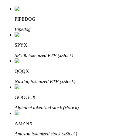
PIPEDOG
Auto Invest
Pipedog
Grijp langetermijnwinst en flexibele belangen
SPYX
SP500 tokenized ETF (xStock)
QQQX
Nasdaq tokenized ETF (xStock)
GOOGLX
Leer staken
Alphabet tokenized stock (xStock)
Meer informatie over het verdienen van passief inkomen
Bitrue
AI
AMZNX
Amazon tokenized stock (xStock)