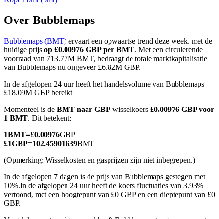
Over Bubblemaps
Bubblemaps (BMT)
ervaart een opwaartse trend deze week, met de
COIN-M-futures
huidige prijs
op £0.00976 GBP per BMT
. Met een circulerende
voorraad van 713.77M BMT, bedraagt de totale marktkapitalisatie
Cryptocurrency-futures
van Bubblemaps nu ongeveer £6.82M GBP.
In de afgelopen 24 uur heeft het handelsvolume van Bubblemaps
£18.09M GBP bereikt
TradFi
Momenteel is de
BMT naar GBP
wisselkoers
£0.00976 GBP voor
Derivaten voor aandelen, forex, edelmetalen en grondstoffen
1 BMT
. Dit betekent:
1
BMT
=
£
0.00976
GBP
£
1
GBP
=
102.45901639
BMT
(Opmerking: Wisselkosten en gasprijzen zijn niet inbegrepen.)
In de afgelopen 7 dagen is de prijs van Bubblemaps gestegen met
10%.
In de afgelopen 24 uur heeft de koers fluctuaties van 3.93%
vertoond, met een hoogtepunt van £0 GBP en een dieptepunt van £0
GBP.
USDC-futures