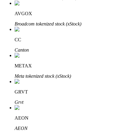
AVGOX
Broadcom tokenized stock (xStock)
Bitrue-partners
CC
Canton
METAX
Meta tokenized stock (xStock)
GRVT
Bitrue Affiliates
Grvt
Tot 65% commissies!
AEON
AEON