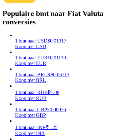
Verdienen
Populaire bmt naar Fiat Valuta
conversies
1
bmt
naar
USD
$
0.01317
Koop met USD
1
bmt
naar
EUR
€
0.01139
Koop met EUR
1
bmt
naar
BRL
R$
0.06713
Macht varkentje
Koop met BRL
Verdien dagelijks competitieve beloningen
1
bmt
naar
RUB
₽
1.08
Koop met RUB
1
bmt
naar
GBP
£
0.00976
Koop met GBP
1
bmt
naar
INR
₹
1.25
Koop met INR