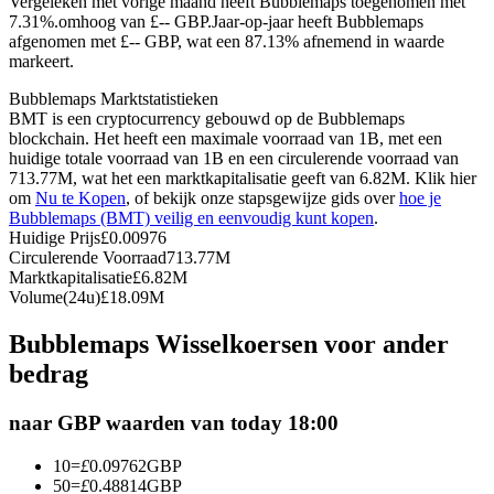
Vergeleken met vorige maand heeft Bubblemaps toegenomen met
7.31%.omhoog van £-- GBP.
Jaar-op-jaar heeft Bubblemaps
Futures met USDC als onderpand
afgenomen met £-- GBP, wat een 87.13% afnemend in waarde
markeert.
Bubblemaps Marktstatistieken
BMT is een cryptocurrency gebouwd op de Bubblemaps
blockchain. Het heeft een maximale voorraad van 1B, met een
huidige totale voorraad van 1B en een circulerende voorraad van
713.77M, wat het een marktkapitalisatie geeft van 6.82M. Klik hier
om
Nu te Kopen
, of bekijk onze stapsgewijze gids over
hoe je
Bubblemaps (BMT) veilig en eenvoudig kunt kopen
.
Huidige Prijs
£
0.00976
Kopiëren Handel
Circulerende Voorraad
713.77M
Marktkapitalisatie
£
6.82M
Sluit je aan bij top traders
Volume(24u)
£
18.09M
Bubblemaps Wisselkoersen voor ander
bedrag
naar GBP waarden van today 18:00
10
=
£
0.09762
GBP
50
=
£
0.48814
GBP