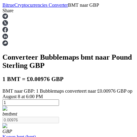
Bitrue
Cryptocurrencies Converter
BMT
naar
GBP
Share
Termijncontracten
Converteer Bubblemaps
bmt
naar Pound
Sterling
GBP
1 BMT = £0.00976 GBP
BMT naar GBP: 1 Bubblemaps converteert naar £0.00976 GBP op
USDT-futures
August 8 at 6:00 PM
Futures met USDT als onderpand
bmt
bmt
GBP
Kopen
bmt
(
bmt
)