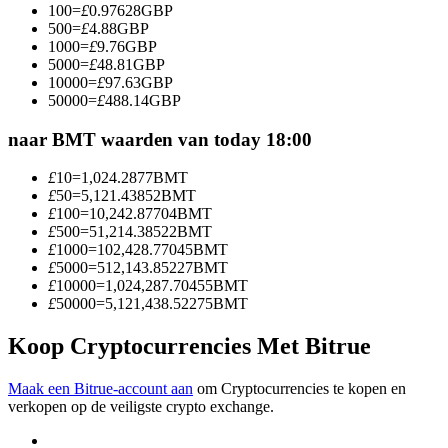
100
=
£
0.97628
GBP
Word een Copy Trader
500
=
£
4.88
GBP
1000
=
£
9.76
GBP
Geniet van winstdeling en copy trading commissies
5000
=
£
48.81
GBP
10000
=
£
97.63
GBP
50000
=
£
488.14
GBP
naar BMT waarden van today 18:00
£
10
=
1,024.2877
BMT
£
50
=
5,121.43852
BMT
£
100
=
10,242.87704
BMT
£
500
=
51,214.38522
BMT
£
1000
=
102,428.77045
BMT
Informatie
£
5000
=
512,143.85227
BMT
£
10000
=
1,024,287.70455
BMT
Big data-analyse inclusief handelsinformatie, enz.
£
50000
=
5,121,438.52275
BMT
Koop Cryptocurrencies Met Bitrue
Maak een Bitrue-account aan
om Cryptocurrencies te kopen en
verkopen op de veiligste crypto exchange.