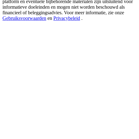
platform en eventuele bijbehorende materialen zijn uitsluitend voor
USDT New User Exclusive 10% APR
informatieve doeleinden en mogen niet worden beschouwd als
USDT Flexible Staking | Daily Rewards
financieel of beleggingsadvies. Voor meer informatie, zie onze
Gebruiksvoorwaarden
en
Privacybeleid
.
BTC New User Exclusive: 6.5% APR
BTC Flexible Staking | Daily Rewards
Meer evenementen
Win prijzen en exclusieve beloningen
Log in
Aanmelden