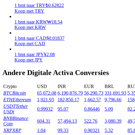
1
bmt
naar
TRY
₺
0.62822
Uitzetten
Koop met TRY
Hoog rendement en directe toegang
1
bmt
naar
KRW
₩
18.54
Koop met KRW
1
bmt
naar
CAD
$
0.01837
Koop met CAD
1
bmt
naar
JPY
¥
2.08
Koop met JPY
Andere Digitale Activa Conversies
Launchpool
Crypto
USD
INR
EUR
BRL
RU
Flexibel staken om populaire tokens te verdienen.
BTC
Bitcoin
65,072.08
6,190,876.79
56,290.73
331,691.93
5,3
ETH
Ethereum
1,921.93
182,850.17
1,662.57
9,796.66
158
USDT
Tether
0.99932
95.07
0.86446
5.09
82.
USDt
BNB
Binance
604.31
57,494.13
522.76
3,080.39
49,
Coin
XRP
XRP
1.04
99.33
0.90321
5.32
85.