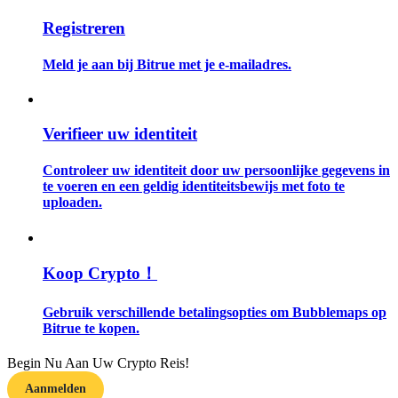
Registreren
Gids
Meld je aan bij Bitrue met je e-mailadres.
Futures-startgids
Verifieer uw identiteit
Controleer uw identiteit door uw persoonlijke gegevens in
te voeren en een geldig identiteitsbewijs met foto te
uploaden.
Handelsstrategieën
Koop Crypto！
Leer hoe u winstgevend kunt blijven
Gebruik verschillende betalingsopties om Bubblemaps op
Bitrue te kopen.
Begin Nu Aan Uw Crypto Reis!
Aanmelden