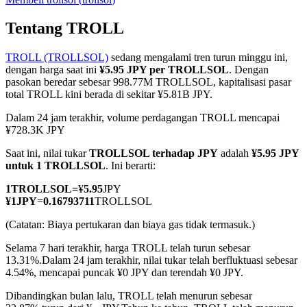
Tentang TROLL
TROLL (TROLLSOL)
sedang mengalami tren turun minggu ini,
COIN-M Berjangka
dengan harga saat ini
¥5.95 JPY per TROLLSOL
. Dengan
pasokan beredar sebesar 998.77M TROLLSOL, kapitalisasi pasar
Mata Uang Kripto Berjangka
total TROLL kini berada di sekitar ¥5.81B JPY.
Dalam 24 jam terakhir, volume perdagangan TROLL mencapai
¥728.3K JPY
TradFi
Saat ini, nilai tukar
TROLLSOL terhadap JPY
adalah
¥5.95 JPY
Derivatif saham, forex, logam mulia, dan komoditas
untuk 1 TROLLSOL
. Ini berarti:
1
TROLLSOL
=
¥
5.95
JPY
¥
1
JPY
=
0.16793711
TROLLSOL
(Catatan: Biaya pertukaran dan biaya gas tidak termasuk.)
Selama 7 hari terakhir, harga TROLL telah turun sebesar
13.31%.
Dalam 24 jam terakhir, nilai tukar telah berfluktuasi sebesar
4.54%, mencapai puncak ¥0 JPY dan terendah ¥0 JPY.
Dibandingkan bulan lalu, TROLL telah menurun sebesar
USDC Berjangka