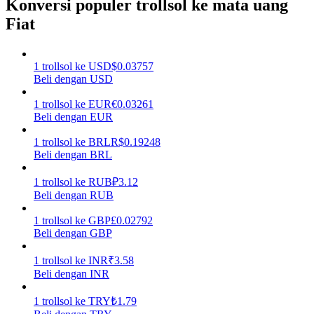
Konversi populer trollsol ke mata uang
Fiat
Menghasilkan
1
trollsol
ke
USD
$
0.03757
Beli dengan USD
1
trollsol
ke
EUR
€
0.03261
Beli dengan EUR
1
trollsol
ke
BRL
R$
0.19248
Beli dengan BRL
Babi Kekuatan
1
trollsol
ke
RUB
₽
3.12
Beli dengan RUB
Dapatkan imbalan kompetitif setiap hari
1
trollsol
ke
GBP
£
0.02792
Beli dengan GBP
1
trollsol
ke
INR
₹
3.58
Beli dengan INR
1
trollsol
ke
TRY
₺
1.79