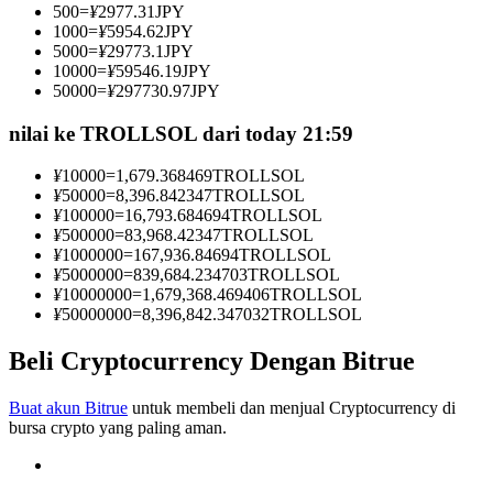
500
=
¥
2977.31
JPY
Menjadi Pedagang Salinan
1000
=
¥
5954.62
JPY
5000
=
¥
29773.1
JPY
Nikmati pembagian keuntungan dan komisi copy trading
10000
=
¥
59546.19
JPY
50000
=
¥
297730.97
JPY
nilai ke TROLLSOL dari today 21:59
¥
10000
=
1,679.368469
TROLLSOL
¥
50000
=
8,396.842347
TROLLSOL
¥
100000
=
16,793.684694
TROLLSOL
¥
500000
=
83,968.42347
TROLLSOL
¥
1000000
=
167,936.84694
TROLLSOL
¥
5000000
=
839,684.234703
TROLLSOL
Informasi
¥
10000000
=
1,679,368.469406
TROLLSOL
¥
50000000
=
8,396,842.347032
TROLLSOL
Analisis data besar termasuk info perdagangan, dll.
Beli Cryptocurrency Dengan Bitrue
Buat akun Bitrue
untuk membeli dan menjual Cryptocurrency di
bursa crypto yang paling aman.