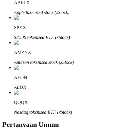
AAPLX
Apple tokenized stock (xStock)
SPYX
Mitra Bitrue
SP500 tokenized ETF (xStock)
AMZNX
Amazon tokenized stock (xStock)
AEON
AEON
Afiliasi Bitrue
QQQX
Hingga 65% Komisi!
Nasdaq tokenized ETF (xStock)
Pertanyaan Umum