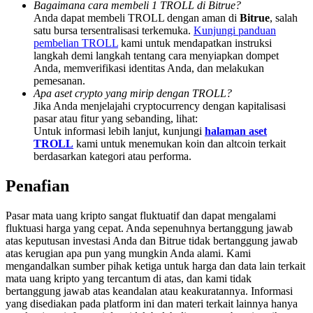
Bagaimana cara membeli 1 TROLL di Bitrue?
Share 500000 CASHCAT prize pool
Anda dapat membeli TROLL dengan aman di
Bitrue
, salah
satu bursa tersentralisasi terkemuka.
Kunjungi panduan
pembelian TROLL
kami untuk mendapatkan instruksi
langkah demi langkah tentang cara menyiapkan dompet
Exclusive for BitMart Users
Anda, memverifikasi identitas Anda, dan melakukan
pemesanan.
Register & Trade to Win 500,000 USDT
Apa aset crypto yang mirip dengan TROLL?
Jika Anda menjelajahi cryptocurrency dengan kapitalisasi
pasar atau fitur yang sebanding, lihat:
Untuk informasi lebih lanjut, kunjungi
halaman aset
TROLL
kami untuk menemukan koin dan altcoin terkait
Precious Metals Trading Carnival
berdasarkan kategori atau performa.
Trade Gold & Silver · 33,333 USDT Bonus
Penafian
Pasar mata uang kripto sangat fluktuatif dan dapat mengalami
fluktuasi harga yang cepat. Anda sepenuhnya bertanggung jawab
USDT New User Exclusive 10% APR
atas keputusan investasi Anda dan Bitrue tidak bertanggung jawab
atas kerugian apa pun yang mungkin Anda alami. Kami
USDT Flexible Staking | Daily Rewards
mengandalkan sumber pihak ketiga untuk harga dan data lain terkait
mata uang kripto yang tercantum di atas, dan kami tidak
bertanggung jawab atas keandalan atau keakuratannya. Informasi
yang disediakan pada platform ini dan materi terkait lainnya hanya