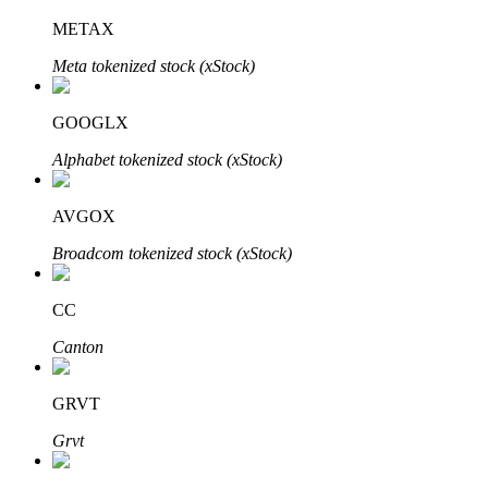
METAX
Meta tokenized stock (xStock)
Investasi Otomatis
GOOGLX
Raih keuntungan jangka panjang dan kepentingan fleksibel
Alphabet tokenized stock (xStock)
AVGOX
Broadcom tokenized stock (xStock)
CC
Canton
Pelajari Staking
Pelajari tentang mendapatkan penghasilan pasif
GRVT
Bitrue
AI
Grvt