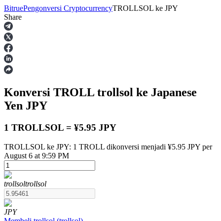
Bitrue
Pengonversi Cryptocurrency
TROLLSOL
ke
JPY
Share
Berjangka
Konversi TROLL
trollsol
ke Japanese
Yen
JPY
1 TROLLSOL = ¥5.95 JPY
TROLLSOL ke JPY: 1 TROLL dikonversi menjadi ¥5.95 JPY per
USDT Berjangka
August 6 at 9:59 PM
Kontrak berjangka menggunakan USDT sebagai jaminannya
trollsol
trollsol
JPY
Membeli
trollsol
(
trollsol
)