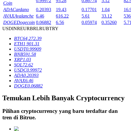
0.99972
95.28
0.86774
5.12
82.
Coin
ADA
Cardano
0.20393
19.43
0.17701
1.04
16.
AVAX
Avalanche
6.46
616.22
5.61
33.12
536
Penguncian BTR
DOGE
Dogecoin
0.06882
6.56
0.05974
0.35260
5.7
USD
INR
EUR
BRL
RUB
TRY
Investasi eksklusif untuk pemegang BTR
BTC
64,272.39
ETH
1,901.31
USDT
0.99909
BNB
591.58
XRP
1.03
SOL
72.62
USDC
0.99972
ADA
0.20393
AVAX
6.46
DOGE
0.06882
Pinjaman
Temukan Lebih Banyak Cryptocurrency
Layanan pinjaman yang didukung Crypto
Pilihan cryptocurrency yang baru terdaftar dan
tren di
Bitrue
.