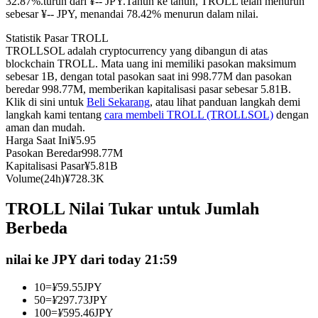
32.87%.turun dari ¥-- JPY.
Tahun ke tahun, TROLL telah menurun
sebesar ¥-- JPY, menandai 78.42% menurun dalam nilai.
Kontrak berjangka menggunakan USDC sebagai jaminannya
Statistik Pasar TROLL
TROLLSOL adalah cryptocurrency yang dibangun di atas
blockchain TROLL. Mata uang ini memiliki pasokan maksimum
sebesar 1B, dengan total pasokan saat ini 998.77M dan pasokan
beredar 998.77M, memberikan kapitalisasi pasar sebesar 5.81B.
Klik di sini untuk
Beli Sekarang
, atau lihat panduan langkah demi
langkah kami tentang
cara membeli TROLL (TROLLSOL)
dengan
aman dan mudah.
Harga Saat Ini
¥
5.95
Pasokan Beredar
998.77M
Copy Trading
Kapitalisasi Pasar
¥
5.81B
Volume(24h)
¥
728.3K
Bergabunglah dengan pedagang top
TROLL Nilai Tukar untuk Jumlah
Berbeda
nilai ke JPY dari today 21:59
10
=
¥
59.55
JPY
50
=
¥
297.73
JPY
100
=
¥
595.46
JPY