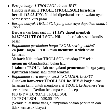
Berapa harga 1 TROLLSOL dalam JPY?
Hingga saat ini,
1 TROLL (TROLLSOL) kira-kira
bernilai ¥5.95 JPY
. Nilai ini diperbarui secara waktu nyata
berdasarkan kurs pasar.
Berapa banyak TROLLSOL yang bisa saya dapatkan untuk 1
JPY?
Referensi
Berdasarkan kurs saat ini,
¥1 JPY dapat membeli
Undang teman untuk mendapatkan imbalan tunai
0.16793711 TROLLSOL
. Nilai ini berubah sesuai kondisi
pasar.
Deposit CASHCAT & Win
Bagaimana perubahan harga TROLL seiring waktu?
24 jam:
Harga TROLL telah
menurun sedikit
sejak
kemarin.
30 hari:
Nilai tukar TROLLSOL terhadap JPY telah
menurun
dibandingkan bulan lalu.
1 tahun:
TROLL telah mengalami
penurunan harga yang
signifikan
selama satu tahun terakhir.
Bagaimana cara mengonversi TROLLSOL ke JPY?
Gunakan
konverter TROLLSOL ke JPY
di bagian atas
halaman kami untuk mengonversi TROLL ke Japanese Yen
secara instan. Berikut beberapa contoh cepat:
¥10 JPY = 1.6793711 TROLLSOL
10 TROLLSOL = ¥59.55 JPY
(Semua nilai tukar yang ditampilkan adalah perkiraan dan
Deposit CASHCAT & Win
tidak termasuk biaya.)