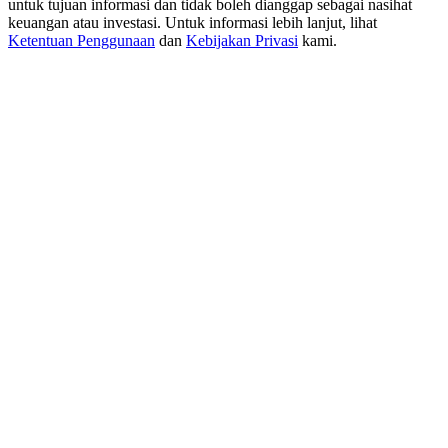
untuk tujuan informasi dan tidak boleh dianggap sebagai nasihat
New Listing Futures Fest
keuangan atau investasi. Untuk informasi lebih lanjut, lihat
Trade New Futures, Win 200,000 USDT
Ketentuan Penggunaan
dan
Kebijakan Privasi
kami.
Crypto World Cup 2026: Grand Finale
77,777+3k Rewards
Lebih Banyak Acara
Menangkan Hadiah dan Hadiah Eksklusif
Pusat Hadiah