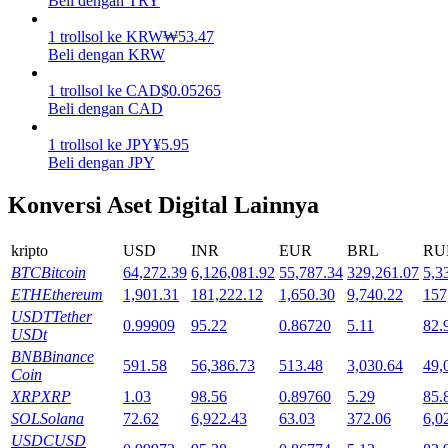
Beli dengan TRY
Mempertaruhkan
1
trollsol
ke
KRW
₩
53.47
Beli dengan KRW
Pengembalian tinggi & akses instan
1
trollsol
ke
CAD
$
0.05265
Beli dengan CAD
1
trollsol
ke
JPY
¥
5.95
Beli dengan JPY
Konversi Aset Digital Lainnya
kripto
USD
INR
EUR
BRL
RU
BTC
Bitcoin
64,272.39
6,126,081.92
55,787.34
329,261.07
5,3
Launchpool
ETH
Ethereum
1,901.31
181,222.12
1,650.30
9,740.22
157
Staking fleksibel untuk mendapatkan token populer
USDT
Tether
0.99909
95.22
0.86720
5.11
82.
USDt
BNB
Binance
591.58
56,386.73
513.48
3,030.64
49,
Coin
XRP
XRP
1.03
98.56
0.89760
5.29
85.
SOL
Solana
72.62
6,922.43
63.03
372.06
6,0
USDC
USD