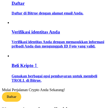
Daftar
Memandu
Daftar di Bitrue dengan alamat email Anda.
Panduan Pemula Berjangka
Verifikasi identitas Anda
Verifikasi identitas Anda dengan memasukkan informasi
pribadi Anda dan mengunggah ID Foto yang valid.
Beli Kripto！
Strategi perdagangan
Gunakan berbagai opsi pembayaran untuk membeli
Pelajari cara untuk tetap menghasilkan keuntungan
TROLL di Bitrue.
Mulai Perjalanan Crypto Anda Sekarang!
Daftar