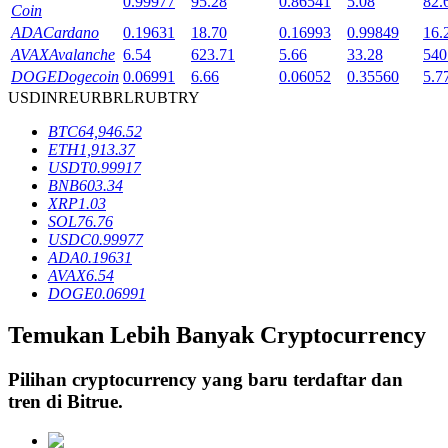
0.99977
95.28
0.86541
5.08
82.
Coin
ADA
Cardano
0.19631
18.70
0.16993
0.99849
16.
AVAX
Avalanche
6.54
623.71
5.66
33.28
540
Penguncian BTR
DOGE
Dogecoin
0.06991
6.66
0.06052
0.35560
5.7
USD
INR
EUR
BRL
RUB
TRY
Investasi eksklusif untuk pemegang BTR
BTC
64,946.52
ETH
1,913.37
USDT
0.99917
BNB
603.34
XRP
1.03
SOL
76.76
USDC
0.99977
ADA
0.19631
AVAX
6.54
DOGE
0.06991
Pinjaman
Temukan Lebih Banyak Cryptocurrency
Layanan pinjaman yang didukung Crypto
Pilihan cryptocurrency yang baru terdaftar dan
tren di
Bitrue
.