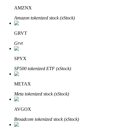
AMZNX
Amazon tokenized stock (xStock)
Investasi Otomatis
GRVT
Raih keuntungan jangka panjang dan kepentingan fleksibel
Grvt
SPYX
SP500 tokenized ETF (xStock)
METAX
Meta tokenized stock (xStock)
Pelajari Staking
Pelajari tentang mendapatkan penghasilan pasif
AVGOX
Bitrue
AI
Broadcom tokenized stock (xStock)