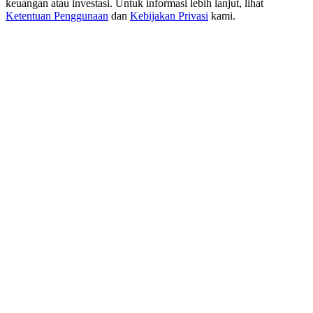
keuangan atau investasi. Untuk informasi lebih lanjut, lihat
USDT New User Exclusive 10% APR
Ketentuan Penggunaan
dan
Kebijakan Privasi
kami.
USDT Flexible Staking | Daily Rewards
BTC New User Exclusive: 6.5% APR
BTC Flexible Staking | Daily Rewards
Lebih Banyak Acara
Menangkan Hadiah dan Hadiah Eksklusif
Pusat Hadiah