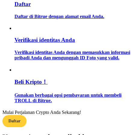
Daftar
Memandu
Daftar di Bitrue dengan alamat email Anda.
Panduan Pemula Berjangka
Verifikasi identitas Anda
Verifikasi identitas Anda dengan memasukkan informasi
pribadi Anda dan mengunggah ID Foto yang valid.
Beli Kripto！
Strategi perdagangan
Gunakan berbagai opsi pembayaran untuk membeli
Pelajari cara untuk tetap menghasilkan keuntungan
TROLL di Bitrue.
Mulai Perjalanan Crypto Anda Sekarang!
Daftar