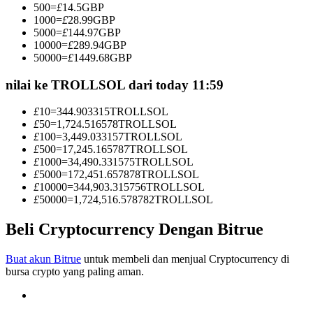
500
=
£
14.5
GBP
Menjadi Pedagang Salinan
1000
=
£
28.99
GBP
5000
=
£
144.97
GBP
Nikmati pembagian keuntungan dan komisi copy trading
10000
=
£
289.94
GBP
50000
=
£
1449.68
GBP
nilai ke TROLLSOL dari today 11:59
£
10
=
344.903315
TROLLSOL
£
50
=
1,724.516578
TROLLSOL
£
100
=
3,449.033157
TROLLSOL
£
500
=
17,245.165787
TROLLSOL
£
1000
=
34,490.331575
TROLLSOL
£
5000
=
172,451.657878
TROLLSOL
Informasi
£
10000
=
344,903.315756
TROLLSOL
£
50000
=
1,724,516.578782
TROLLSOL
Analisis data besar termasuk info perdagangan, dll.
Beli Cryptocurrency Dengan Bitrue
Buat akun Bitrue
untuk membeli dan menjual Cryptocurrency di
bursa crypto yang paling aman.