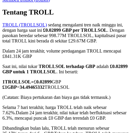
Tentang TROLL
TROLL (TROLLSOL)
sedang mengalami tren naik minggu ini,
COIN-M Berjangka
dengan harga saat ini
£0.02899 GBP per TROLLSOL
. Dengan
pasokan beredar sebesar 998.77M TROLLSOL, kapitalisasi pasar
Mata Uang Kripto Berjangka
total TROLL kini berada di sekitar £29.67M GBP.
Dalam 24 jam terakhir, volume perdagangan TROLL mencapai
£841.31K GBP
TradFi
Saat ini, nilai tukar
TROLLSOL terhadap GBP
adalah
£0.02899
Derivatif saham, forex, logam mulia, dan komoditas
GBP untuk 1 TROLLSOL
. Ini berarti:
1
TROLLSOL
=
£
0.02899
GBP
£
1
GBP
=
34.49465332
TROLLSOL
(Catatan: Biaya pertukaran dan biaya gas tidak termasuk.)
Selama 7 hari terakhir, harga TROLL telah naik sebesar
7.62%.
Dalam 24 jam terakhir, nilai tukar telah berfluktuasi sebesar
6.3%, mencapai puncak £0 GBP dan terendah £0 GBP.
Dibandingkan bulan lalu, TROLL telah menurun sebesar
USDC Berjangka