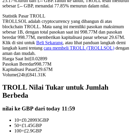
25.17%.turun dari £-- GBP.
Tahun ke tahun, TROLL telah menurun
sebesar £-- GBP, menandai 77.85% menurun dalam nilai.
Kontrak berjangka menggunakan USDC sebagai jaminannya
Statistik Pasar TROLL
TROLLSOL adalah cryptocurrency yang dibangun di atas
blockchain TROLL. Mata uang ini memiliki pasokan maksimum
sebesar 1B, dengan total pasokan saat ini 998.77M dan pasokan
beredar 998.77M, memberikan kapitalisasi pasar sebesar 29.67M.
Klik di sini untuk
Beli Sekarang
, atau lihat panduan langkah demi
langkah kami tentang
cara membeli TROLL (TROLLSOL)
dengan
aman dan mudah.
Harga Saat Ini
£
0.02899
Pasokan Beredar
998.77M
Copy Trading
Kapitalisasi Pasar
£
29.67M
Volume(24h)
£
841.31K
Bergabunglah dengan pedagang top
TROLL Nilai Tukar untuk Jumlah
Berbeda
nilai ke GBP dari today 11:59
10
=
£
0.28993
GBP
50
=
£
1.45
GBP
100
=
£
2.9
GBP