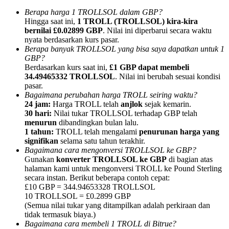
Berapa harga 1 TROLLSOL dalam GBP?
Hingga saat ini,
1 TROLL (TROLLSOL) kira-kira
bernilai £0.02899 GBP
. Nilai ini diperbarui secara waktu
nyata berdasarkan kurs pasar.
Berapa banyak TROLLSOL yang bisa saya dapatkan untuk 1
GBP?
Referensi
Berdasarkan kurs saat ini,
£1 GBP dapat membeli
Undang teman untuk mendapatkan imbalan tunai
34.49465332 TROLLSOL
. Nilai ini berubah sesuai kondisi
pasar.
BTC Welcome Rewards
Bagaimana perubahan harga TROLL seiring waktu?
24 jam:
Harga TROLL telah
anjlok
sejak kemarin.
30 hari:
Nilai tukar TROLLSOL terhadap GBP telah
menurun
dibandingkan bulan lalu.
1 tahun:
TROLL telah mengalami
penurunan harga yang
signifikan
selama satu tahun terakhir.
Bagaimana cara mengonversi TROLLSOL ke GBP?
Gunakan
konverter TROLLSOL ke GBP
di bagian atas
halaman kami untuk mengonversi TROLL ke Pound Sterling
secara instan. Berikut beberapa contoh cepat:
£10 GBP = 344.94653328 TROLLSOL
10 TROLLSOL = £0.2899 GBP
(Semua nilai tukar yang ditampilkan adalah perkiraan dan
tidak termasuk biaya.)
BTC Welcome Rewards
Bagaimana cara membeli 1 TROLL di Bitrue?