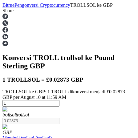
Bitrue
Pengonversi Cryptocurrency
TROLLSOL
ke
GBP
Share
Berjangka
Konversi TROLL
trollsol
ke Pound
Sterling
GBP
1 TROLLSOL = £0.02873 GBP
TROLLSOL ke GBP: 1 TROLL dikonversi menjadi £0.02873
USDT Berjangka
GBP per August 10 at 11:59 AM
Kontrak berjangka menggunakan USDT sebagai jaminannya
trollsol
trollsol
GBP
Membeli
trollsol
(
trollsol
)