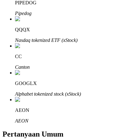
PIPEDOG
Pipedog
QQQX
Mitra Bitrue
Nasdaq tokenized ETF (xStock)
CC
Canton
GOOGLX
Alphabet tokenized stock (xStock)
Afiliasi Bitrue
AEON
Hingga 65% Komisi!
AEON
Pertanyaan Umum