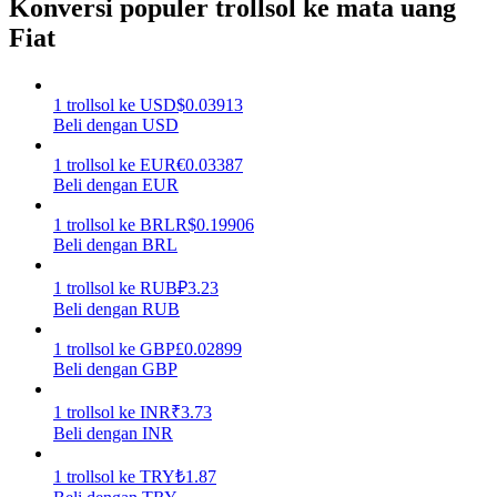
Konversi populer trollsol ke mata uang
Fiat
Menghasilkan
1
trollsol
ke
USD
$
0.03913
Beli dengan USD
1
trollsol
ke
EUR
€
0.03387
Beli dengan EUR
1
trollsol
ke
BRL
R$
0.19906
Beli dengan BRL
Babi Kekuatan
1
trollsol
ke
RUB
₽
3.23
Beli dengan RUB
Dapatkan imbalan kompetitif setiap hari
1
trollsol
ke
GBP
£
0.02899
Beli dengan GBP
1
trollsol
ke
INR
₹
3.73
Beli dengan INR
1
trollsol
ke
TRY
₺
1.87