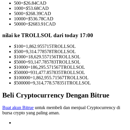
500
=
$
26.84
CAD
Menjadi Pedagang Salinan
1000
=
$
53.68
CAD
5000
=
$
268.39
CAD
Nikmati pembagian keuntungan dan komisi copy trading
10000
=
$
536.78
CAD
50000
=
$
2683.91
CAD
nilai ke TROLLSOL dari today 17:00
$
100
=
1,862.955715
TROLLSOL
$
500
=
9,314.778578
TROLLSOL
$
1000
=
18,629.557156
TROLLSOL
$
5000
=
93,147.785783
TROLLSOL
$
10000
=
186,295.571567
TROLLSOL
$
50000
=
931,477.857835
TROLLSOL
Informasi
$
100000
=
1,862,955.71567
TROLLSOL
$
500000
=
9,314,778.578351
TROLLSOL
Analisis data besar termasuk info perdagangan, dll.
Beli Cryptocurrency Dengan Bitrue
Buat akun Bitrue
untuk membeli dan menjual Cryptocurrency di
bursa crypto yang paling aman.