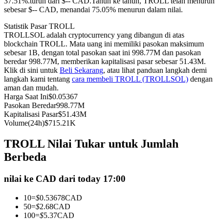
37.51%.turun dari $-- CAD.
Tahun ke tahun, TROLL telah menurun
sebesar $-- CAD, menandai 75.05% menurun dalam nilai.
Kontrak berjangka menggunakan USDC sebagai jaminannya
Statistik Pasar TROLL
TROLLSOL adalah cryptocurrency yang dibangun di atas
blockchain TROLL. Mata uang ini memiliki pasokan maksimum
sebesar 1B, dengan total pasokan saat ini 998.77M dan pasokan
beredar 998.77M, memberikan kapitalisasi pasar sebesar 51.43M.
Klik di sini untuk
Beli Sekarang
, atau lihat panduan langkah demi
langkah kami tentang
cara membeli TROLL (TROLLSOL)
dengan
aman dan mudah.
Harga Saat Ini
$
0.05367
Pasokan Beredar
998.77M
Copy Trading
Kapitalisasi Pasar
$
51.43M
Volume(24h)
$
715.21K
Bergabunglah dengan pedagang top
TROLL Nilai Tukar untuk Jumlah
Berbeda
nilai ke CAD dari today 17:00
10
=
$
0.53678
CAD
50
=
$
2.68
CAD
100
=
$
5.37
CAD