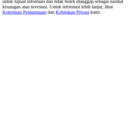
untuk tujuan informasi dan tidak boleh dianggap sebagai nasihat
New Listing Futures Fest
keuangan atau investasi. Untuk informasi lebih lanjut, lihat
Trade New Futures, Win 200,000 USDT
Ketentuan Penggunaan
dan
Kebijakan Privasi
kami.
Crypto World Cup 2026: Grand Finale
77,777+3k Rewards
Lebih Banyak Acara
Menangkan Hadiah dan Hadiah Eksklusif
Pusat Hadiah