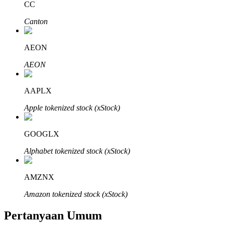
CC
Canton
AEON
Mitra Bitrue
AEON
AAPLX
Apple tokenized stock (xStock)
GOOGLX
Alphabet tokenized stock (xStock)
Afiliasi Bitrue
AMZNX
Hingga 65% Komisi!
Amazon tokenized stock (xStock)
Pertanyaan Umum