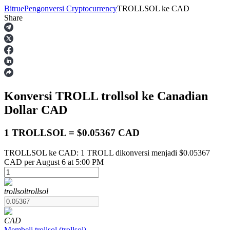
Bitrue
Pengonversi Cryptocurrency
TROLLSOL
ke
CAD
Share
Berjangka
Konversi TROLL
trollsol
ke Canadian
Dollar
CAD
1 TROLLSOL = $0.05367 CAD
TROLLSOL ke CAD: 1 TROLL dikonversi menjadi $0.05367
USDT Berjangka
CAD per August 6 at 5:00 PM
Kontrak berjangka menggunakan USDT sebagai jaminannya
trollsol
trollsol
CAD
Membeli
trollsol
(
trollsol
)