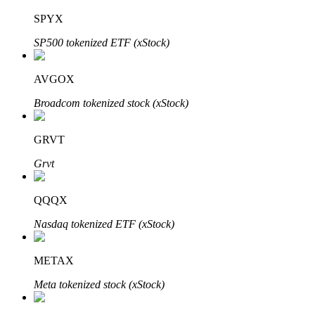
SPYX
SP500 tokenized ETF (xStock)
Investasi Otomatis
AVGOX
Raih keuntungan jangka panjang dan kepentingan fleksibel
Broadcom tokenized stock (xStock)
GRVT
Grvt
QQQX
Nasdaq tokenized ETF (xStock)
Pelajari Staking
Pelajari tentang mendapatkan penghasilan pasif
METAX
Bitrue
AI
Meta tokenized stock (xStock)