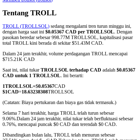
Tentang TROLL
TROLL (TROLLSOL)
sedang mengalami tren turun minggu ini,
COIN-M Berjangka
dengan harga saat ini
$0.05367 CAD per TROLLSOL
. Dengan
pasokan beredar sebesar 998.77M TROLLSOL, kapitalisasi pasar
Mata Uang Kripto Berjangka
total TROLL kini berada di sekitar $51.43M CAD.
Dalam 24 jam terakhir, volume perdagangan TROLL mencapai
$715.21K CAD
TradFi
Saat ini, nilai tukar
TROLLSOL terhadap CAD
adalah
$0.05367
Derivatif saham, forex, logam mulia, dan komoditas
CAD untuk 1 TROLLSOL
. Ini berarti:
1
TROLLSOL
=
$
0.05367
CAD
$
1
CAD
=
18.63238308
TROLLSOL
(Catatan: Biaya pertukaran dan biaya gas tidak termasuk.)
Selama 7 hari terakhir, harga TROLL telah turun sebesar
9.06%.
Dalam 24 jam terakhir, nilai tukar telah berfluktuasi sebesar
0.76%, mencapai puncak $0 CAD dan terendah $0 CAD.
Dibandingkan bulan lalu, TROLL telah menurun sebesar
USDC Berjangka