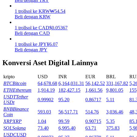
Beli dengan TRY
Mempertaruhkan
1
trollsol
ke
KRW
₩
54.54
Beli dengan KRW
Pengembalian tinggi & akses instan
1
trollsol
ke
CAD
$
0.05367
Beli dengan CAD
1
trollsol
ke
JPY
¥
6.07
Beli dengan JPY
Konversi Aset Digital Lainnya
kripto
USD
INR
EUR
BRL
RU
BTC
Bitcoin
64,678.68
6,164,031.31
56,142.52
331,167.82
5,2
Launchpool
ETH
Ethereum
1,914.19
182,427.15
1,661.56
9,801.05
155
Staking fleksibel untuk mendapatkan token populer
USDT
Tether
0.99902
95.20
0.86717
5.11
81.
USDt
BNB
Binance
593.03
56,517.71
514.76
3,036.46
48,
Coin
XRP
XRP
1.04
99.59
0.90715
5.35
85.
SOL
Solana
73.40
6,995.40
63.71
375.83
5,9
USDC
USD