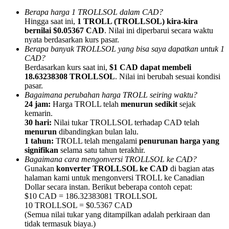
Berapa harga 1 TROLLSOL dalam CAD?
Hingga saat ini,
1 TROLL (TROLLSOL) kira-kira
bernilai $0.05367 CAD
. Nilai ini diperbarui secara waktu
nyata berdasarkan kurs pasar.
Berapa banyak TROLLSOL yang bisa saya dapatkan untuk 1
CAD?
Referensi
Berdasarkan kurs saat ini,
$1 CAD dapat membeli
Undang teman untuk mendapatkan imbalan tunai
18.63238308 TROLLSOL
. Nilai ini berubah sesuai kondisi
pasar.
Deposit CASHCAT & Win
Bagaimana perubahan harga TROLL seiring waktu?
24 jam:
Harga TROLL telah
menurun sedikit
sejak
kemarin.
30 hari:
Nilai tukar TROLLSOL terhadap CAD telah
menurun
dibandingkan bulan lalu.
1 tahun:
TROLL telah mengalami
penurunan harga yang
signifikan
selama satu tahun terakhir.
Bagaimana cara mengonversi TROLLSOL ke CAD?
Gunakan
konverter TROLLSOL ke CAD
di bagian atas
halaman kami untuk mengonversi TROLL ke Canadian
Dollar secara instan. Berikut beberapa contoh cepat:
$10 CAD = 186.32383081 TROLLSOL
10 TROLLSOL = $0.5367 CAD
(Semua nilai tukar yang ditampilkan adalah perkiraan dan
Deposit CASHCAT & Win
tidak termasuk biaya.)