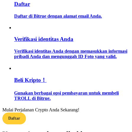
Daftar
Memandu
Daftar di Bitrue dengan alamat email Anda.
Panduan Pemula Berjangka
Verifikasi identitas Anda
Verifikasi identitas Anda dengan memasukkan informasi
pribadi Anda dan mengunggah ID Foto yang valid.
Beli Kripto！
Strategi perdagangan
Gunakan berbagai opsi pembayaran untuk membeli
Pelajari cara untuk tetap menghasilkan keuntungan
TROLL di Bitrue.
Mulai Perjalanan Crypto Anda Sekarang!
Daftar