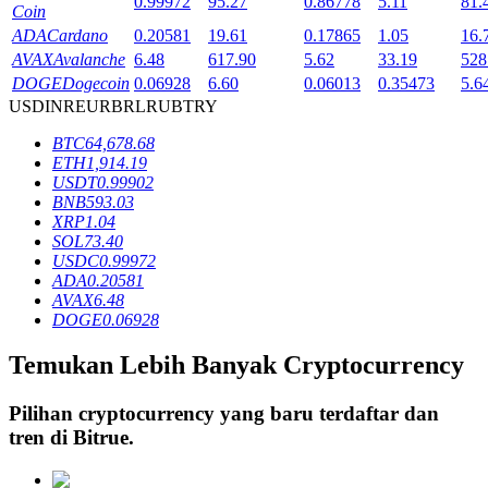
0.99972
95.27
0.86778
5.11
81.
Coin
ADA
Cardano
0.20581
19.61
0.17865
1.05
16.
AVAX
Avalanche
6.48
617.90
5.62
33.19
528
Penguncian BTR
DOGE
Dogecoin
0.06928
6.60
0.06013
0.35473
5.6
USD
INR
EUR
BRL
RUB
TRY
Investasi eksklusif untuk pemegang BTR
BTC
64,678.68
ETH
1,914.19
USDT
0.99902
BNB
593.03
XRP
1.04
SOL
73.40
USDC
0.99972
ADA
0.20581
AVAX
6.48
DOGE
0.06928
Pinjaman
Temukan Lebih Banyak Cryptocurrency
Layanan pinjaman yang didukung Crypto
Pilihan cryptocurrency yang baru terdaftar dan
tren di
Bitrue
.