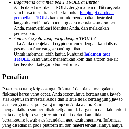
Bagaimana cara membeli 1 TROLL di Bitrue?
Share 500000 CASHCAT prize pool
Anda dapat membeli TROLL dengan aman di
Bitrue
, salah
satu bursa tersentralisasi terkemuka.
Kunjungi panduan
pembelian TROLL
kami untuk mendapatkan instruksi
langkah demi langkah tentang cara menyiapkan dompet
Exclusive for BitMart Users
Anda, memverifikasi identitas Anda, dan melakukan
pemesanan.
Register & Trade to Win 500,000 USDT
Apa aset crypto yang mirip dengan TROLL?
Jika Anda menjelajahi cryptocurrency dengan kapitalisasi
pasar atau fitur yang sebanding, lihat:
Untuk informasi lebih lanjut, kunjungi
halaman aset
TROLL
kami untuk menemukan koin dan altcoin terkait
Precious Metals Trading Carnival
berdasarkan kategori atau performa.
Trade Gold & Silver · 33,333 USDT Bonus
Penafian
Pasar mata uang kripto sangat fluktuatif dan dapat mengalami
fluktuasi harga yang cepat. Anda sepenuhnya bertanggung jawab
USDT New User Exclusive 10% APR
atas keputusan investasi Anda dan Bitrue tidak bertanggung jawab
atas kerugian apa pun yang mungkin Anda alami. Kami
USDT Flexible Staking | Daily Rewards
mengandalkan sumber pihak ketiga untuk harga dan data lain terkait
mata uang kripto yang tercantum di atas, dan kami tidak
bertanggung jawab atas keandalan atau keakuratannya. Informasi
yang disediakan pada platform ini dan materi terkait lainnya hanya