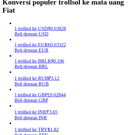
Konversi populer trollsol ke mata uang
Fiat
Menghasilkan
1
trollsol
ke
USD
$
0.03828
Beli dengan USD
1
trollsol
ke
EUR
€
0.03322
Beli dengan EUR
1
trollsol
ke
BRL
R$
0.196
Beli dengan BRL
Babi Kekuatan
1
trollsol
ke
RUB
₽
3.12
Beli dengan RUB
Dapatkan imbalan kompetitif setiap hari
1
trollsol
ke
GBP
£
0.02844
Beli dengan GBP
1
trollsol
ke
INR
₹
3.65
Beli dengan INR
1
trollsol
ke
TRY
₺
1.82