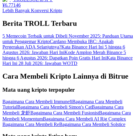
¥
6.77146
Lebih Banyak Konversi Kripto
Berita TROLL Terbaru
5 Memecoin Terbaik untuk Dibeli November 2025: Panduan Utama
untuk Penggemar Kripto
Cardano Membuka IBC: Apakah
Pergerakan ADA Selanjutnya?
Kata Binance Hari Ini 5 hingga 6
Agustus 2026: Jawaban Hari Ini
Kode Amplop Merah Binance 5
hingga 6 Agustus 2026: Dapatkan Poin Gratis Hari Ini
Kata Binance
Hari Ini 28 Juli 2026: Jawaban WOTD
Cara Membeli Kripto Lainnya di Bitrue
Mata uang kripto terpopuler
Bagaimana Cara Membeli Immunefi
Bagaimana Cara Membeli
Tutorial
Bagaimana Cara Membeli Simon's Cat
Bagaimana Cara
Membeli 龙虾
Bagaimana Cara Membeli Fusionist
Bagaimana Cara
Membeli Momentum
Bagaimana Cara Membeli AI Rig Complex
Bagaimana Cara Membeli Re
Bagaimana Cara Membeli Solstice