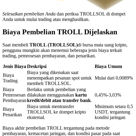
Selesaikan pembelian Anda
dan periksa TROLLSOL di dompet
Anda untuk mulai trading atau menghasilkan.
Penguncian BTR
Investasi eksklusif untuk pemegang BTR
Biaya Pembelian TROLL Dijelaskan
Saat membeli
TROLL (TROLLSOL)
di bursa mata uang kripto,
pengguna mungkin akan menemui beberapa jenis biaya terkait
trading, pemrosesan pembayaran, dan penarikan.
Jenis Biaya
Deskripsi
Biaya Umum
Biaya yang dikenakan saat
Biaya
menempatkan pesanan spot untuk
Mulai dari 0,0089%
Trading
membeli TROLLSOL.
Biaya
Berlaku untuk pembelian yang
Pinjaman
Pemrosesan
dilakukan menggunakan
kartu
0,45%-3,03%
Pembayaran
kredit/debit atau transfer bank
.
Layanan pinjaman yang didukung Crypto
Biaya untuk mentransfer
Minimum setara 0,5
Biaya
TROLLSOL ke dompet kripto
USDT, tergantung
Penarikan
eksternal.
kondisi jaringan
Biaya akhir pembelian TROLL tergantung pada metode
pembayaran, kemacetan jaringan, dan kondisi pasar pada saat