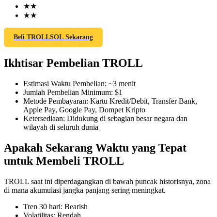
★
★
★
★
Beli TROLLSOL Sekarang
COIN-M Berjangka
Ikhtisar Pembelian TROLL
Mata Uang Kripto Berjangka
Estimasi Waktu Pembelian
:
~3 menit
Jumlah Pembelian Minimum
:
$1
TradFi
Metode Pembayaran
:
Kartu Kredit/Debit, Transfer Bank,
Apple Pay, Google Pay, Dompet Kripto
Derivatif saham, forex, logam mulia, dan komoditas
Ketersediaan
:
Didukung di sebagian besar negara dan
wilayah di seluruh dunia
Apakah Sekarang Waktu yang Tepat
untuk Membeli TROLL
TROLL saat ini diperdagangkan di bawah puncak historisnya, zona
di mana akumulasi jangka panjang sering meningkat.
Tren 30 hari
:
Bearish
USDC Berjangka
Volatilitas
:
Rendah