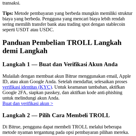
transaksi.
Tips:
Metode pembayaran yang berbeda mungkin memiliki struktur
biaya yang berbeda. Pengguna yang mencari biaya lebih rendah
sering memilih transfer bank atau trading spot dengan stablecoin
Investasi Otomatis
seperti USDT atau USDC.
Raih keuntungan jangka panjang dan kepentingan fleksibel
Panduan Pembelian TROLL Langkah
demi Langkah
Langkah
1 —
Buat dan Verifikasi Akun Anda
Mulailah dengan membuat akun Bitrue menggunakan email, Apple
ID, atau akun Google Anda. Setelah mendaftar, selesaikan proses
verifikasi identitas (KYC)
. Untuk keamanan tambahan, aktifkan
Google 2FA, siapkan passkey, dan aktifkan kode anti-phishing
untuk melindungi akun Anda.
Pelajari Staking
Buat dan verifikasi akun
>
Pelajari tentang mendapatkan penghasilan pasif
Langkah
2 —
Pilih Cara Membeli TROLL
Bitrue
AI
Di Bitrue, pengguna dapat membeli TROLL melalui beberapa
metode nyaman tergantung pada opsi pembayaran pilihan mereka.