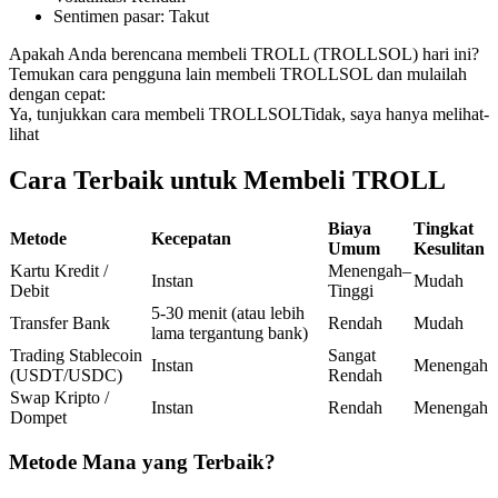
Sentimen pasar
:
Takut
Kontrak berjangka menggunakan USDC sebagai jaminannya
Apakah Anda berencana membeli TROLL (TROLLSOL) hari ini?
Temukan cara pengguna lain membeli TROLLSOL dan mulailah
dengan cepat:
Ya, tunjukkan cara membeli TROLLSOL
Tidak, saya hanya melihat-
lihat
Cara Terbaik untuk Membeli TROLL
Biaya
Tingkat
Metode
Kecepatan
Umum
Kesulitan
Copy Trading
Kartu Kredit /
Menengah–
Instan
Mudah
Bergabunglah dengan pedagang top
Debit
Tinggi
5-30 menit (atau lebih
Transfer Bank
Rendah
Mudah
lama tergantung bank)
Trading Stablecoin
Sangat
Instan
Menengah
(USDT/USDC)
Rendah
Swap Kripto /
Instan
Rendah
Menengah
Dompet
Metode Mana yang Terbaik?