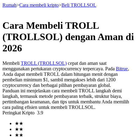
Rumah
>
Cara membeli kripto
>
Beli TROLLSOL
Cara Membeli TROLL
Berjangka
(TROLLSOL) dengan Aman di
2026
Membeli
TROLL (TROLLSOL)
cepat dan aman saat
menggunakan pertukaran cryptocurrency terpercaya. Pada
Bitrue
,
Anda dapat membeli TROLL dalam hitungan menit dengan
pembelian minimum $1, sambil mengakses lebih dari 1200
cryptocurrency dan berbagai pilihan pembayaran global.
Panduan ini menjelaskan cara membeli TROLL langkah demi
USDT Berjangka
langkah, termasuk metode pembayaran terbaik, struktur biaya,
pertimbangan keamanan, dan tips untuk membantu Anda memilih
Kontrak berjangka menggunakan USDT sebagai jaminannya
cara paling efisien untuk membeli TROLLSOL.
Peringkat Kripto
3.9
★
★
★
★
★
★