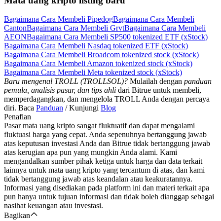
Mata uang kripto listing baru
Bagaimana Cara Membeli Pipedog
Bagaimana Cara Membeli
Canton
Bagaimana Cara Membeli Grvt
Bagaimana Cara Membeli
AEON
Bagaimana Cara Membeli SP500 tokenized ETF (xStock)
Bagaimana Cara Membeli Nasdaq tokenized ETF (xStock)
Bagaimana Cara Membeli Broadcom tokenized stock (xStock)
Bagaimana Cara Membeli Amazon tokenized stock (xStock)
Bagaimana Cara Membeli Meta tokenized stock (xStock)
Baru mengenal TROLL (TROLLSOL)?
Mulailah dengan
panduan
pemula, analisis pasar, dan tips ahli
dari Bitrue untuk membeli,
memperdagangkan, dan mengelola TROLL Anda dengan percaya
diri. Baca
Panduan
/ Kunjungi
Blog
Penafian
Pasar mata uang kripto sangat fluktuatif dan dapat mengalami
fluktuasi harga yang cepat. Anda sepenuhnya bertanggung jawab
atas keputusan investasi Anda dan Bitrue tidak bertanggung jawab
atas kerugian apa pun yang mungkin Anda alami. Kami
mengandalkan sumber pihak ketiga untuk harga dan data terkait
lainnya untuk mata uang kripto yang tercantum di atas, dan kami
tidak bertanggung jawab atas keandalan atau keakuratannya.
Informasi yang disediakan pada platform ini dan materi terkait apa
pun hanya untuk tujuan informasi dan tidak boleh dianggap sebagai
nasihat keuangan atau investasi.
Bagikan