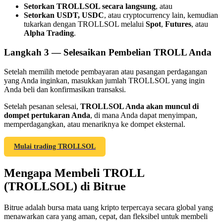
Setorkan TROLLSOL secara langsung
, atau
Setorkan USDT, USDC
, atau cryptocurrency lain, kemudian
tukarkan dengan TROLLSOL melalui
Spot
,
Futures
, atau
Alpha Trading
.
Langkah
3 —
Selesaikan Pembelian TROLL Anda
Referensi
Setelah memilih metode pembayaran atau pasangan perdagangan
Undang teman untuk mendapatkan imbalan tunai
yang Anda inginkan, masukkan jumlah TROLLSOL yang ingin
Anda beli dan konfirmasikan transaksi.
BTC Welcome Rewards
Setelah pesanan selesai,
TROLLSOL Anda akan muncul di
dompet pertukaran Anda
, di mana Anda dapat menyimpan,
memperdagangkan, atau menariknya ke dompet eksternal.
Mulai trading TROLLSOL
Mengapa Membeli TROLL
(TROLLSOL) di Bitrue
Bitrue adalah bursa mata uang kripto terpercaya secara global yang
BTC Welcome Rewards
menawarkan cara yang aman, cepat, dan fleksibel untuk membeli