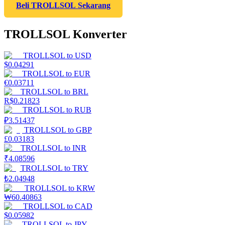
Beli TROLLSOL Sekarang
TROLLSOL Konverter
TROLLSOL
to
USD
$
0.04291
TROLLSOL
to
EUR
€
0.03711
TROLLSOL
to
BRL
R$
0.21823
TROLLSOL
to
RUB
₽
3.51437
TROLLSOL
to
GBP
£
0.03183
TROLLSOL
to
INR
₹
4.08596
TROLLSOL
to
TRY
₺
2.04948
TROLLSOL
to
KRW
₩
60.40863
TROLLSOL
to
CAD
$
0.05982
TROLLSOL
to
JPY