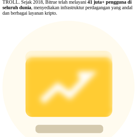
TROLL. Sejak 2018, Bitrue telah melayani
41 juta+ pengguna di
Deposit & Trade BTC to Share 25000 USDT prize pool!
seluruh dunia
, menyediakan infrastruktur perdagangan yang andal
dan berbagai layanan kripto.
Deposit CASHCAT & Win
Share 500000 CASHCAT prize pool
Exclusive for BitMart Users
Register & Trade to Win 500,000 USDT
Precious Metals Trading Carnival
Trade Gold & Silver · 33,333 USDT Bonus