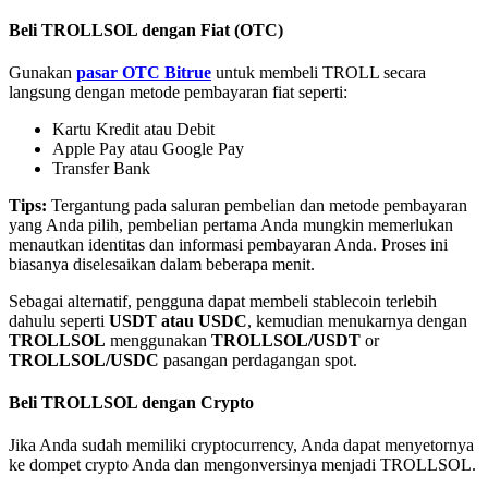
Beli TROLLSOL dengan Fiat (OTC)
Gunakan
pasar OTC Bitrue
untuk membeli TROLL secara
langsung dengan metode pembayaran fiat seperti:
Kartu Kredit atau Debit
Mitra Bitrue
Apple Pay atau Google Pay
Transfer Bank
Tips:
Tergantung pada saluran pembelian dan metode pembayaran
yang Anda pilih, pembelian pertama Anda mungkin memerlukan
menautkan identitas dan informasi pembayaran Anda. Proses ini
biasanya diselesaikan dalam beberapa menit.
Sebagai alternatif, pengguna dapat membeli stablecoin terlebih
dahulu seperti
USDT atau USDC
, kemudian menukarnya dengan
TROLLSOL
menggunakan
TROLLSOL/USDT
or
Afiliasi Bitrue
TROLLSOL/USDC
pasangan perdagangan spot.
Hingga 65% Komisi!
Beli TROLLSOL dengan Crypto
Jika Anda sudah memiliki cryptocurrency, Anda dapat menyetornya
ke dompet crypto Anda dan mengonversinya menjadi TROLLSOL.