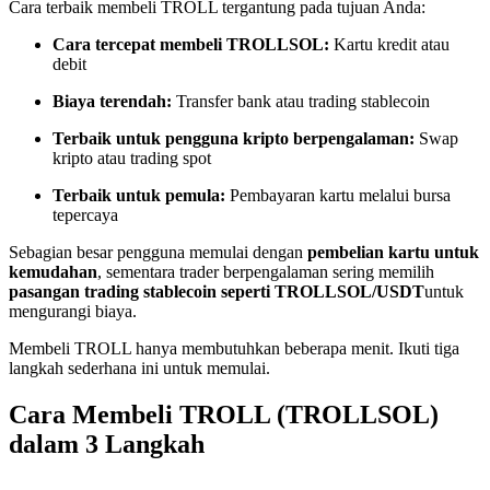
Cara terbaik membeli TROLL tergantung pada tujuan Anda:
Menjadi Pedagang Salinan
Cara tercepat membeli TROLLSOL:
Kartu kredit atau
Nikmati pembagian keuntungan dan komisi copy trading
debit
Biaya terendah:
Transfer bank atau trading stablecoin
Terbaik untuk pengguna kripto berpengalaman:
Swap
kripto atau trading spot
Terbaik untuk pemula:
Pembayaran kartu melalui bursa
tepercaya
Sebagian besar pengguna memulai dengan
pembelian kartu untuk
kemudahan
, sementara trader berpengalaman sering memilih
Informasi
pasangan trading stablecoin seperti TROLLSOL/USDT
untuk
mengurangi biaya.
Analisis data besar termasuk info perdagangan, dll.
Membeli TROLL hanya membutuhkan beberapa menit. Ikuti tiga
langkah sederhana ini untuk memulai.
Cara Membeli TROLL (TROLLSOL)
dalam 3 Langkah