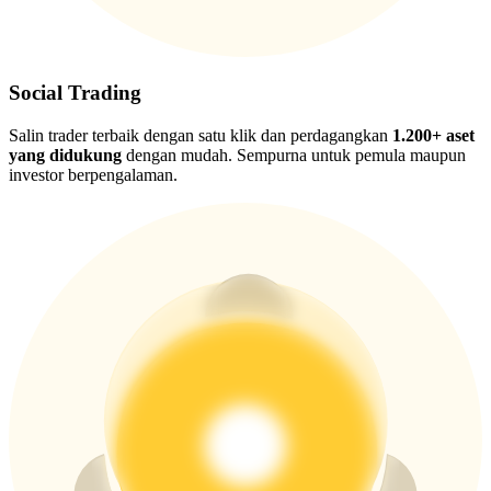
USDT New User Exclusive 10% APR
USDT Flexible Staking | Daily Rewards
Social Trading
Salin trader terbaik dengan satu klik dan perdagangkan
1.200+ aset
BTC New User Exclusive: 6.5% APR
yang didukung
dengan mudah. Sempurna untuk pemula maupun
BTC Flexible Staking | Daily Rewards
investor berpengalaman.
Lebih Banyak Acara
Menangkan Hadiah dan Hadiah Eksklusif
Pusat Hadiah