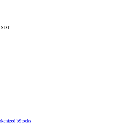
 USDT
kenized bStocks