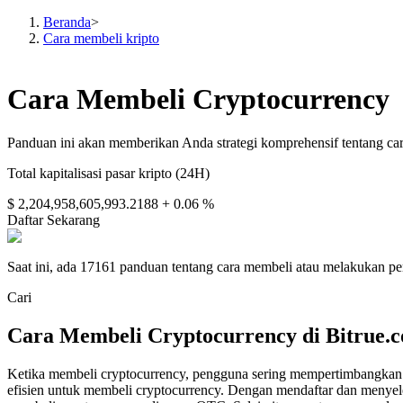
Beranda
>
Cara membeli kripto
Berjangka
Cara Membeli Cryptocurrency
Panduan ini akan memberikan Anda strategi komprehensif tentang ca
Total kapitalisasi pasar kripto (24H)
$ 2,204,958,605,993.2188
+ 0.06 %
Daftar Sekarang
Saat ini, ada 17161 panduan tentang cara membeli atau melakukan pe
USDT Berjangka
Cari
Kontrak berjangka menggunakan USDT sebagai jaminannya
Cara Membeli Cryptocurrency di Bitrue.c
Ketika membeli cryptocurrency, pengguna sering mempertimbangkan be
efisien untuk membeli cryptocurrency. Dengan mendaftar dan menyelesa