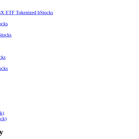
3X ETF Tokenized bStocks
ocks
Stocks
cks
ocks
k)
ck)
y