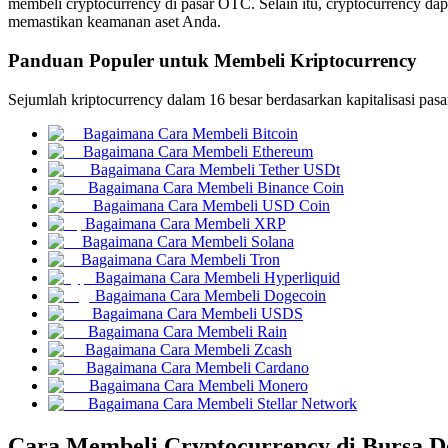
membeli cryptocurrency di pasar OTC. Selain itu, cryptocurrency dap
memastikan keamanan aset Anda.
Panduan Populer untuk Membeli Kriptocurrency
COIN-M Berjangka
Sejumlah kriptocurrency dalam 16 besar berdasarkan kapitalisasi pasa
Mata Uang Kripto Berjangka
Bagaimana Cara Membeli Bitcoin
Bagaimana Cara Membeli Ethereum
Bagaimana Cara Membeli Tether USDt
Bagaimana Cara Membeli Binance Coin
TradFi
Bagaimana Cara Membeli USD Coin
Bagaimana Cara Membeli XRP
Derivatif saham, forex, logam mulia, dan komoditas
Bagaimana Cara Membeli Solana
Bagaimana Cara Membeli Tron
Bagaimana Cara Membeli Hyperliquid
Bagaimana Cara Membeli Dogecoin
Bagaimana Cara Membeli USDS
Bagaimana Cara Membeli Rain
Bagaimana Cara Membeli Zcash
Bagaimana Cara Membeli Cardano
Bagaimana Cara Membeli Monero
Bagaimana Cara Membeli Stellar Network
USDC Berjangka
Cara Membeli Cryptocurrency di Bursa De