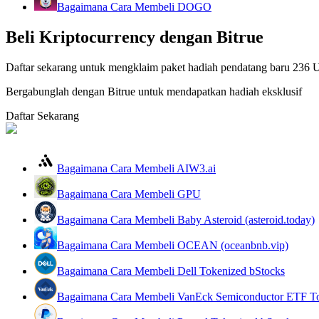
Bagaimana Cara Membeli DOGO
Menjadi Pedagang Salinan
Beli Kriptocurrency dengan Bitrue
Nikmati pembagian keuntungan dan komisi copy trading
Daftar sekarang untuk mengklaim paket hadiah pendatang baru 236
Bergabunglah dengan Bitrue untuk mendapatkan hadiah eksklusif
Daftar Sekarang
Bagaimana Cara Membeli AIW3.ai
Informasi
Bagaimana Cara Membeli GPU
Analisis data besar termasuk info perdagangan, dll.
Bagaimana Cara Membeli Baby Asteroid (asteroid.today)
Bagaimana Cara Membeli OCEAN (oceanbnb.vip)
Bagaimana Cara Membeli Dell Tokenized bStocks
Bagaimana Cara Membeli VanEck Semiconductor ETF To