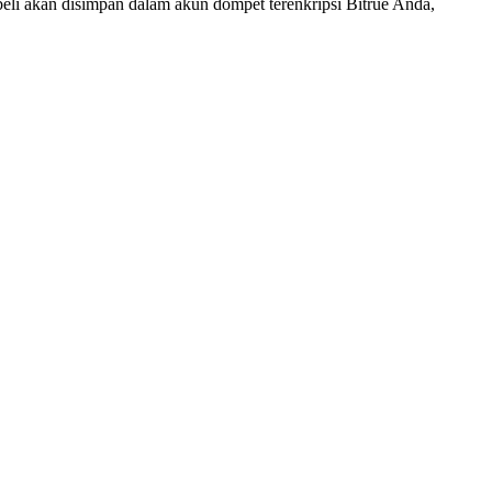
ibeli akan disimpan dalam akun dompet terenkripsi Bitrue Anda,