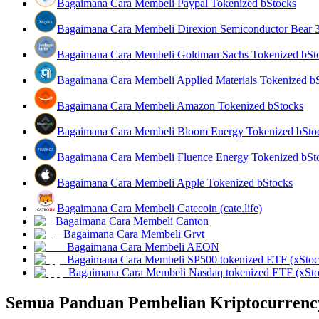
Bagaimana Cara Membeli Paypal Tokenized bStocks
Bagaimana Cara Membeli Direxion Semiconductor Bear 
Memandu
Bagaimana Cara Membeli Goldman Sachs Tokenized bSt
Panduan Pemula Berjangka
Bagaimana Cara Membeli Applied Materials Tokenized b
Bagaimana Cara Membeli Amazon Tokenized bStocks
Bagaimana Cara Membeli Bloom Energy Tokenized bSto
Bagaimana Cara Membeli Fluence Energy Tokenized bSt
Bagaimana Cara Membeli Apple Tokenized bStocks
Strategi perdagangan
Bagaimana Cara Membeli Catecoin (cate.life)
Bagaimana Cara Membeli Canton
Pelajari cara untuk tetap menghasilkan keuntungan
Bagaimana Cara Membeli Grvt
Bagaimana Cara Membeli AEON
Bagaimana Cara Membeli SP500 tokenized ETF (xStoc
Bagaimana Cara Membeli Nasdaq tokenized ETF (xSto
Semua Panduan Pembelian Kriptocurrenc