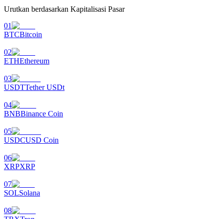
Urutkan berdasarkan Kapitalisasi Pasar
Menghasilkan
01
BTC
Bitcoin
02
ETH
Ethereum
03
USDT
Tether USDt
04
BNB
Binance Coin
Babi Kekuatan
05
Dapatkan imbalan kompetitif setiap hari
USDC
USD Coin
06
XRP
XRP
07
SOL
Solana
08