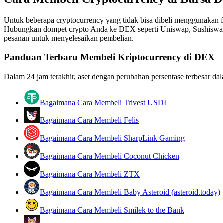
Kontrak berjangka menggunakan USDC sebagai jaminannya
Untuk beberapa cryptocurrency yang tidak bisa dibeli menggunakan f
Hubungkan dompet crypto Anda ke DEX seperti Uniswap, Sushiswap, C
pesanan untuk menyelesaikan pembelian.
Panduan Terbaru Membeli Kriptocurrency di DEX
Dalam 24 jam terakhir, aset dengan perubahan persentase terbesar dal
Bagaimana Cara Membeli Trivest USDI
Copy Trading
Bagaimana Cara Membeli Felis
Bergabunglah dengan pedagang top
Bagaimana Cara Membeli SharpLink Gaming
Bagaimana Cara Membeli Coconut Chicken
Bagaimana Cara Membeli ZTX
Bagaimana Cara Membeli Baby Asteroid (asteroid.today)
Bagaimana Cara Membeli Smilek to the Bank