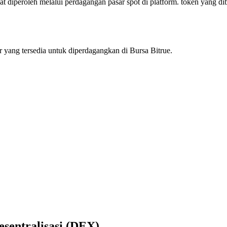
at diperoleh melalui perdagangan pasar spot di platform. token yang d
r yang tersedia untuk diperdagangkan di Bursa Bitrue.
sentralisasi (DEX)