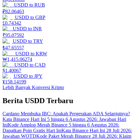
USDD
to
RUB
₽
82.06463
USDD
to
GBP
£
0.74342
USDD
to
INR
₹
95.07592
USDD
to
TRY
₺
47.65557
USDD
to
KRW
₩
1,415.06274
USDD
to
CAD
$
1.40067
USDD
to
JPY
¥
158.14199
Lebih Banyak Konversi Kripto
Berita USDD Terbaru
Cardano Membuka IBC: Apakah Pergerakan ADA Selanjutnya?
Kata Binance Hari Ini 5 hingga 6 Agustus 2026: Jawaban Hari
Ini
Kode Amplop Merah Binance 5 hingga 6 Agustus 2026:
Dapatkan Poin Gratis Hari Ini
Kata Binance Hari Ini 28 Juli 2026:
Jawaban WOTD
Kode Paket Merah Binance 28 Juli 2026: Klaim