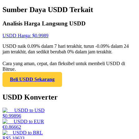
Sumber Daya USDD Terkait
Analisis Harga Langsung USDD
USDD
Harga
: $
0.9989
USDD naik 0.09% dalam 7 hari terakhir, turun -0.09% dalam 24
jam terakhir, dan sedikit berubah 0% dalam jam terakhir.
Cara yang aman, cepat, dan fleksibel untuk membeli USDD di
Bitrue.
Beli USDD Sekarang
USDD Konverter
USDD
to
USD
$
0.99896
USDD
to
EUR
€
0.86662
USDD
to
BRL
R$
5.10633