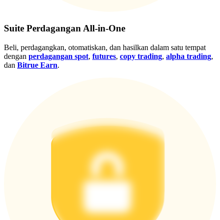
Gabung
Mendaftar
Suite Perdagangan All-in-One
Beli, perdagangkan, otomatiskan, dan hasilkan dalam satu tempat
dengan
perdagangan spot
,
futures
,
copy trading
,
alpha trading
,
dan
Bitrue Earn
.