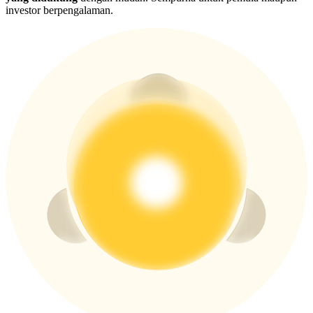
USDT New User Exclusive 10% APR
investor berpengalaman.
USDT Flexible Staking | Daily Rewards
BTC New User Exclusive: 6.5% APR
BTC Flexible Staking | Daily Rewards
Lebih Banyak Acara
Menangkan Hadiah dan Hadiah Eksklusif
Pusat Hadiah