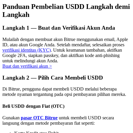
Panduan Pembelian USDD Langkah demi
Langkah
Investasi Otomatis
Langkah
1 —
Buat dan Verifikasi Akun Anda
Raih keuntungan jangka panjang dan kepentingan fleksibel
Mulailah dengan membuat akun Bitrue menggunakan email, Apple
ID, atau akun Google Anda. Setelah mendaftar, selesaikan proses
verifikasi identitas (KYC)
. Untuk keamanan tambahan, aktifkan
Google 2FA, siapkan passkey, dan aktifkan kode anti-phishing
untuk melindungi akun Anda.
Buat dan verifikasi akun
>
Langkah
2 —
Pilih Cara Membeli USDD
Di Bitrue, pengguna dapat membeli USDD melalui beberapa
metode nyaman tergantung pada opsi pembayaran pilihan mereka.
Pelajari Staking
Beli USDD dengan Fiat (OTC)
Pelajari tentang mendapatkan penghasilan pasif
Gunakan
pasar OTC Bitrue
untuk membeli USDD secara
Bitrue
AI
langsung dengan metode pembayaran fiat seperti: