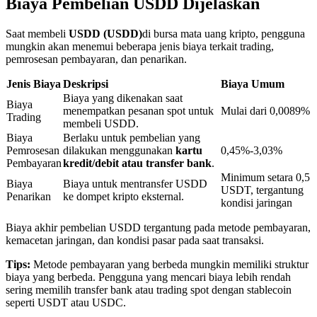
Biaya Pembelian USDD Dijelaskan
Saat membeli
USDD (USDD)
di bursa mata uang kripto, pengguna
Penguncian BTR
mungkin akan menemui beberapa jenis biaya terkait trading,
pemrosesan pembayaran, dan penarikan.
Investasi eksklusif untuk pemegang BTR
Jenis Biaya
Deskripsi
Biaya Umum
Biaya yang dikenakan saat
Biaya
menempatkan pesanan spot untuk
Mulai dari 0,0089%
Trading
membeli USDD.
Biaya
Berlaku untuk pembelian yang
Pemrosesan
dilakukan menggunakan
kartu
0,45%-3,03%
Pembayaran
kredit/debit atau transfer bank
.
Minimum setara 0,5
Biaya
Biaya untuk mentransfer USDD
USDT, tergantung
Penarikan
ke dompet kripto eksternal.
kondisi jaringan
Pinjaman
Biaya akhir pembelian USDD tergantung pada metode pembayaran,
Layanan pinjaman yang didukung Crypto
kemacetan jaringan, dan kondisi pasar pada saat transaksi.
Tips:
Metode pembayaran yang berbeda mungkin memiliki struktur
biaya yang berbeda. Pengguna yang mencari biaya lebih rendah
sering memilih transfer bank atau trading spot dengan stablecoin
seperti USDT atau USDC.