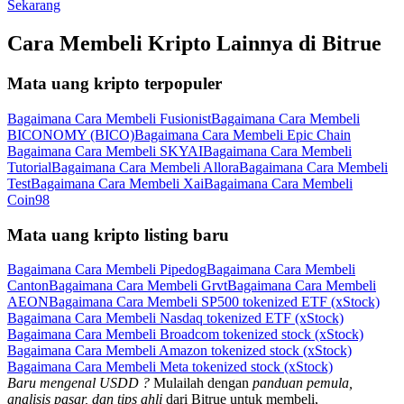
Sekarang
Cara Membeli Kripto Lainnya di Bitrue
Mata uang kripto terpopuler
Bagaimana Cara Membeli Fusionist
Bagaimana Cara Membeli
BICONOMY (BICO)
Bagaimana Cara Membeli Epic Chain
Bagaimana Cara Membeli SKYAI
Bagaimana Cara Membeli
Tutorial
Bagaimana Cara Membeli Allora
Bagaimana Cara Membeli
Test
Bagaimana Cara Membeli Xai
Bagaimana Cara Membeli
Coin98
Mata uang kripto listing baru
Bagaimana Cara Membeli Pipedog
Bagaimana Cara Membeli
Canton
Bagaimana Cara Membeli Grvt
Bagaimana Cara Membeli
AEON
Bagaimana Cara Membeli SP500 tokenized ETF (xStock)
Bagaimana Cara Membeli Nasdaq tokenized ETF (xStock)
Bagaimana Cara Membeli Broadcom tokenized stock (xStock)
Bagaimana Cara Membeli Amazon tokenized stock (xStock)
Bagaimana Cara Membeli Meta tokenized stock (xStock)
Baru mengenal USDD ?
Mulailah dengan
panduan pemula,
analisis pasar, dan tips ahli
dari Bitrue untuk membeli,