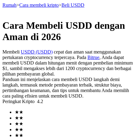
Rumah
>
Cara membeli kripto
>
Beli USDD
Cara Membeli USDD dengan
Berjangka
Aman di 2026
Membeli
USDD (USDD)
cepat dan aman saat menggunakan
pertukaran cryptocurrency terpercaya. Pada
Bitrue
, Anda dapat
membeli USDD dalam hitungan menit dengan pembelian minimum
$1, sambil mengakses lebih dari 1200 cryptocurrency dan berbagai
pilihan pembayaran global.
Panduan ini menjelaskan cara membeli USDD langkah demi
langkah, termasuk metode pembayaran terbaik, struktur biaya,
pertimbangan keamanan, dan tips untuk membantu Anda memilih
USDT Berjangka
cara paling efisien untuk membeli USDD.
Peringkat Kripto
4.2
Kontrak berjangka menggunakan USDT sebagai jaminannya
★
★
★
★
★
★
★
★
★
★