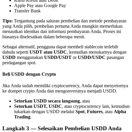
Kartu Kredit atau Debit
Apple Pay atau Google Pay
Transfer Bank
Tips:
Tergantung pada saluran pembelian dan metode pembayaran
yang Anda pilih, pembelian pertama Anda mungkin memerlukan
menautkan identitas dan informasi pembayaran Anda. Proses ini
Mitra Bitrue
biasanya diselesaikan dalam beberapa menit.
Sebagai alternatif, pengguna dapat membeli stablecoin terlebih
dahulu seperti
USDT atau USDC
, kemudian menukarnya dengan
USDD
menggunakan
USDD/USDT
or
USDD/USDC
pasangan
perdagangan spot.
Beli USDD dengan Crypto
Jika Anda sudah memiliki cryptocurrency, Anda dapat menyetornya
ke dompet crypto Anda dan mengonversinya menjadi USDD.
Afiliasi Bitrue
Setorkan USDD secara langsung
, atau
Hingga 65% Komisi!
Setorkan USDT, USDC
, atau cryptocurrency lain, kemudian
tukarkan dengan USDD melalui
Spot
,
Futures
, atau
Alpha
Trading
.
Langkah
3 —
Selesaikan Pembelian USDD Anda