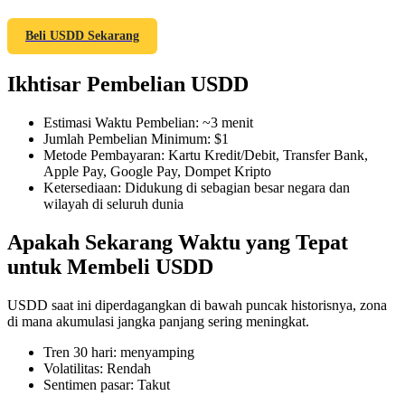
Beli USDD Sekarang
Ikhtisar Pembelian USDD
COIN-M Berjangka
Mata Uang Kripto Berjangka
Estimasi Waktu Pembelian
:
~3 menit
Jumlah Pembelian Minimum
:
$1
Metode Pembayaran
:
Kartu Kredit/Debit, Transfer Bank,
Apple Pay, Google Pay, Dompet Kripto
TradFi
Ketersediaan
:
Didukung di sebagian besar negara dan
wilayah di seluruh dunia
Derivatif saham, forex, logam mulia, dan komoditas
Apakah Sekarang Waktu yang Tepat
untuk Membeli USDD
USDD saat ini diperdagangkan di bawah puncak historisnya, zona
di mana akumulasi jangka panjang sering meningkat.
Tren 30 hari
:
menyamping
Volatilitas
:
Rendah
Sentimen pasar
:
Takut
USDC Berjangka