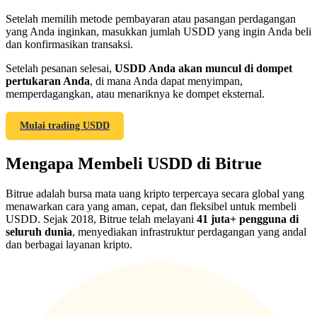
Setelah memilih metode pembayaran atau pasangan perdagangan
yang Anda inginkan, masukkan jumlah USDD yang ingin Anda beli
dan konfirmasikan transaksi.
Setelah pesanan selesai,
USDD Anda akan muncul di dompet
Referensi
pertukaran Anda
, di mana Anda dapat menyimpan,
memperdagangkan, atau menariknya ke dompet eksternal.
Undang teman untuk mendapatkan imbalan tunai
Mulai trading USDD
BTC Welcome Rewards
Mengapa Membeli USDD di Bitrue
Bitrue adalah bursa mata uang kripto terpercaya secara global yang
menawarkan cara yang aman, cepat, dan fleksibel untuk membeli
USDD. Sejak 2018, Bitrue telah melayani
41 juta+ pengguna di
seluruh dunia
, menyediakan infrastruktur perdagangan yang andal
dan berbagai layanan kripto.
BTC Welcome Rewards