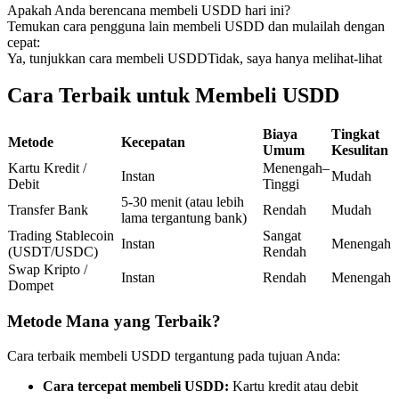
Apakah Anda berencana membeli USDD hari ini?
Kontrak berjangka menggunakan USDC sebagai jaminannya
Temukan cara pengguna lain membeli USDD dan mulailah dengan
cepat:
Ya, tunjukkan cara membeli USDD
Tidak, saya hanya melihat-lihat
Cara Terbaik untuk Membeli USDD
Biaya
Tingkat
Metode
Kecepatan
Umum
Kesulitan
Kartu Kredit /
Menengah–
Instan
Mudah
Debit
Tinggi
Copy Trading
5-30 menit (atau lebih
Transfer Bank
Rendah
Mudah
lama tergantung bank)
Bergabunglah dengan pedagang top
Trading Stablecoin
Sangat
Instan
Menengah
(USDT/USDC)
Rendah
Swap Kripto /
Instan
Rendah
Menengah
Dompet
Metode Mana yang Terbaik?
Cara terbaik membeli USDD tergantung pada tujuan Anda:
Cara tercepat membeli USDD:
Kartu kredit atau debit