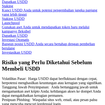
Dapatkan USDD
Staking
Kunci USDD Anda untuk potensi pengembalian jangka panjang
yang lebih tinggi
Staking USDD
Launchpool
Gunakan aset Anda untuk mendapatkan token baru melalui
kampanye fleksibel
Dapatkan USDD
Investasi Otomatis
Bangun posisi USDD Anda secara bertahap dengan pembelian
berulang
Investasikan USDD
Risiko yang Perlu Diketahui Sebelum
Membeli USDD
Volatilitas Pasar
:
Harga USDD dapat berfluktuasi dengan cepat,
berpotensi menghasilkan keuntungan atau kerugian yang signifikan.
Tanggung Jawab Penyimpanan
:
Anda bertanggung jawab untuk
mengamankan aset kripto Anda; kehilangan akses ke dompet Anda
dapat mengakibatkan kerugian permanen.
Penipuan Phishing
:
Waspadai situs web, email, atau pesan palsu
yang mencoba mencuri kredensial login.