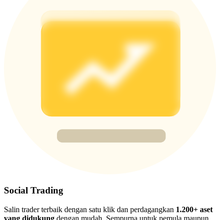
Deposit & Trade BTC to Share 25000 USDT prize pool!
Deposit CASHCAT & Win
Share 500000 CASHCAT prize pool
Exclusive for BitMart Users
Register & Trade to Win 500,000 USDT
Precious Metals Trading Carnival
Trade Gold & Silver · 33,333 USDT Bonus
Social Trading
Salin trader terbaik dengan satu klik dan perdagangkan
1.200+ aset
yang didukung
dengan mudah. Sempurna untuk pemula maupun