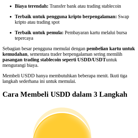
Menjadi Pedagang Salinan
Biaya terendah:
Transfer bank atau trading stablecoin
Nikmati pembagian keuntungan dan komisi copy trading
Terbaik untuk pengguna kripto berpengalaman:
Swap
kripto atau trading spot
Terbaik untuk pemula:
Pembayaran kartu melalui bursa
tepercaya
Sebagian besar pengguna memulai dengan
pembelian kartu untuk
kemudahan
, sementara trader berpengalaman sering memilih
pasangan trading stablecoin seperti USDD/USDT
untuk
mengurangi biaya.
Membeli USDD hanya membutuhkan beberapa menit. Ikuti tiga
Informasi
langkah sederhana ini untuk memulai.
Analisis data besar termasuk info perdagangan, dll.
Cara Membeli USDD dalam 3 Langkah