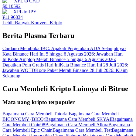
XPL
to
CAD
$
0.10592
XPL
to
JPY
¥
11.96834
Lebih Banyak Konversi Kripto
Berita Plasma Terbaru
Cardano Membuka IBC: Apakah Pergerakan ADA Selanjutnya?
Kata Binance Hari Ini 5 hingga 6 Agustus 2026: Jawaban Hari
Ini
Kode Amplop Merah Binance 5 hingga 6 Agustus 2026:
Dapatkan Poin Gratis Hari Ini
Kata Binance Hari Ini 28 Juli 2026:
Jawaban WOTD
Kode Paket Merah Binance 28 Juli 2026: Klaim
Sekarang
Cara Membeli Kripto Lainnya di Bitrue
Mata uang kripto terpopuler
Bagaimana Cara Membeli Tutorial
Bagaimana Cara Membeli
BICONOMY (BICO)
Bagaimana Cara Membeli SKYAI
Bagaimana
Cara Membeli Coin98
Bagaimana Cara Membeli Allora
Bagaimana
Cara Membeli Epic Chain
Bagaimana Cara Membeli Test
Bagaimana
Cara Membeli Impossible Cloud Network
Bagaimana Cara Membeli