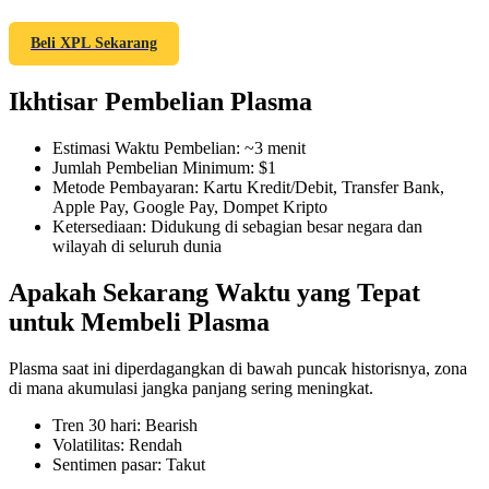
Beli XPL Sekarang
Ikhtisar Pembelian Plasma
COIN-M Berjangka
Mata Uang Kripto Berjangka
Estimasi Waktu Pembelian
:
~3 menit
Jumlah Pembelian Minimum
:
$1
Metode Pembayaran
:
Kartu Kredit/Debit, Transfer Bank,
Apple Pay, Google Pay, Dompet Kripto
TradFi
Ketersediaan
:
Didukung di sebagian besar negara dan
wilayah di seluruh dunia
Derivatif saham, forex, logam mulia, dan komoditas
Apakah Sekarang Waktu yang Tepat
untuk Membeli Plasma
Plasma saat ini diperdagangkan di bawah puncak historisnya, zona
di mana akumulasi jangka panjang sering meningkat.
Tren 30 hari
:
Bearish
Volatilitas
:
Rendah
Sentimen pasar
:
Takut
USDC Berjangka