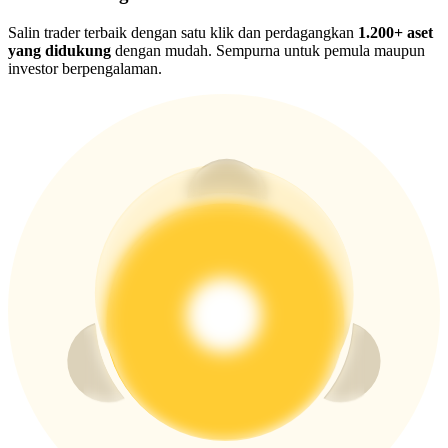
USDT New User Exclusive 10% APR
Salin trader terbaik dengan satu klik dan perdagangkan
1.200+ aset
USDT Flexible Staking | Daily Rewards
yang didukung
dengan mudah. Sempurna untuk pemula maupun
investor berpengalaman.
BTC New User Exclusive: 6.5% APR
BTC Flexible Staking | Daily Rewards
Lebih Banyak Acara
Menangkan Hadiah dan Hadiah Eksklusif
Pusat Hadiah