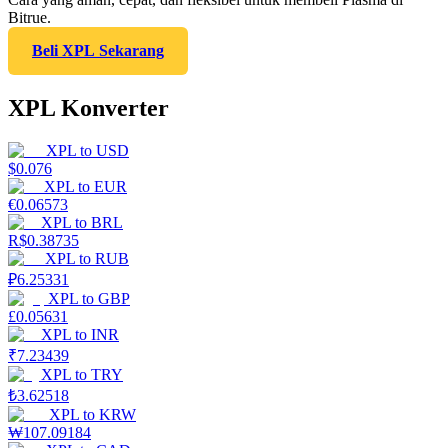
Bitrue.
Beli XPL Sekarang
XPL Konverter
XPL
to
USD
$
0.076
XPL
to
EUR
€
0.06573
XPL
to
BRL
R$
0.38735
XPL
to
RUB
₽
6.25331
XPL
to
GBP
£
0.05631
XPL
to
INR
₹
7.23439
XPL
to
TRY
₺
3.62518
XPL
to
KRW
₩
107.09184