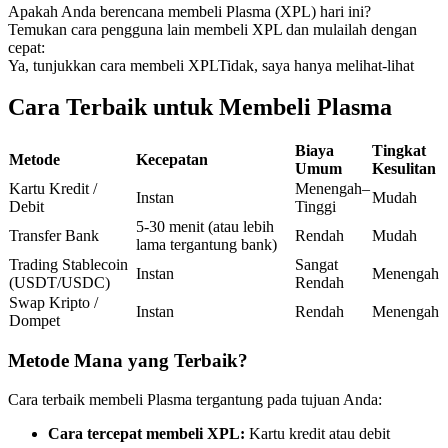
Apakah Anda berencana membeli Plasma (XPL) hari ini?
Kontrak berjangka menggunakan USDC sebagai jaminannya
Temukan cara pengguna lain membeli XPL dan mulailah dengan
cepat:
Ya, tunjukkan cara membeli XPL
Tidak, saya hanya melihat-lihat
Cara Terbaik untuk Membeli Plasma
Biaya
Tingkat
Metode
Kecepatan
Umum
Kesulitan
Kartu Kredit /
Menengah–
Instan
Mudah
Debit
Tinggi
Copy Trading
5-30 menit (atau lebih
Transfer Bank
Rendah
Mudah
lama tergantung bank)
Bergabunglah dengan pedagang top
Trading Stablecoin
Sangat
Instan
Menengah
(USDT/USDC)
Rendah
Swap Kripto /
Instan
Rendah
Menengah
Dompet
Metode Mana yang Terbaik?
Cara terbaik membeli Plasma tergantung pada tujuan Anda:
Cara tercepat membeli XPL:
Kartu kredit atau debit