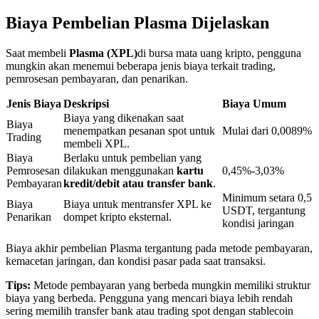
Biaya Pembelian Plasma Dijelaskan
Penguncian BTR
Saat membeli
Plasma (XPL)
di bursa mata uang kripto, pengguna
mungkin akan menemui beberapa jenis biaya terkait trading,
Investasi eksklusif untuk pemegang BTR
pemrosesan pembayaran, dan penarikan.
Jenis Biaya
Deskripsi
Biaya Umum
Biaya yang dikenakan saat
Biaya
menempatkan pesanan spot untuk
Mulai dari 0,0089%
Trading
membeli XPL.
Biaya
Berlaku untuk pembelian yang
Pemrosesan
dilakukan menggunakan
kartu
0,45%-3,03%
Pembayaran
kredit/debit atau transfer bank
.
Minimum setara 0,5
Biaya
Biaya untuk mentransfer XPL ke
USDT, tergantung
Pinjaman
Penarikan
dompet kripto eksternal.
kondisi jaringan
Layanan pinjaman yang didukung Crypto
Biaya akhir pembelian Plasma tergantung pada metode pembayaran,
kemacetan jaringan, dan kondisi pasar pada saat transaksi.
Tips:
Metode pembayaran yang berbeda mungkin memiliki struktur
biaya yang berbeda. Pengguna yang mencari biaya lebih rendah
sering memilih transfer bank atau trading spot dengan stablecoin