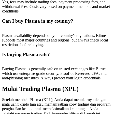
Yes, fees may include trading fees, payment processing fees, and
withdrawal fees. Costs vary based on payment methods and market
conditions.
Can I buy Plasma in my country?
Plasma availability depends on your country's regulations. Bitrue
supports most major countries and regions, but always check local
restrictions before buying.
Is buying Plasma safe?
Buying Plasma is generally safe on trusted exchanges like Bitrue,
which use enterprise-grade security, Proof-of-Reserves, 2FA, and
anti-phishing measures. Always protect your login credentials.
Mulai Trading Plasma (XPL)
Setelah membeli Plasma (XPL), Anda dapat menukarnya dengan
mata uang kripto lain atau memanfaatkan copy trading dan program
penghasilan kripto untuk memaksimalkan keuntungan Anda.
Jelajahi pasangan trading XPL terpopuler Bitrue di bawah ini.