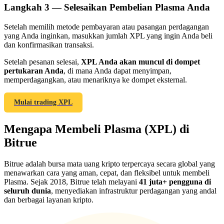
Langkah
3 —
Selesaikan Pembelian Plasma Anda
Setelah memilih metode pembayaran atau pasangan perdagangan
yang Anda inginkan, masukkan jumlah XPL yang ingin Anda beli
dan konfirmasikan transaksi.
Referensi
Setelah pesanan selesai,
XPL Anda akan muncul di dompet
pertukaran Anda
, di mana Anda dapat menyimpan,
Undang teman untuk mendapatkan imbalan tunai
memperdagangkan, atau menariknya ke dompet eksternal.
BTC Welcome Rewards
Mulai trading XPL
Mengapa Membeli Plasma (XPL) di
Bitrue
Bitrue adalah bursa mata uang kripto terpercaya secara global yang
menawarkan cara yang aman, cepat, dan fleksibel untuk membeli
Plasma. Sejak 2018, Bitrue telah melayani
41 juta+ pengguna di
seluruh dunia
, menyediakan infrastruktur perdagangan yang andal
dan berbagai layanan kripto.
BTC Welcome Rewards