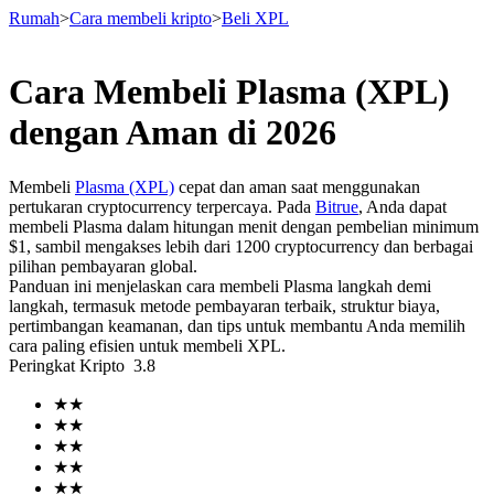
Rumah
>
Cara membeli kripto
>
Beli XPL
Cara Membeli Plasma (XPL)
Berjangka
dengan Aman di 2026
Membeli
Plasma (XPL)
cepat dan aman saat menggunakan
pertukaran cryptocurrency terpercaya. Pada
Bitrue
, Anda dapat
membeli Plasma dalam hitungan menit dengan pembelian minimum
$1, sambil mengakses lebih dari 1200 cryptocurrency dan berbagai
pilihan pembayaran global.
Panduan ini menjelaskan cara membeli Plasma langkah demi
langkah, termasuk metode pembayaran terbaik, struktur biaya,
pertimbangan keamanan, dan tips untuk membantu Anda memilih
USDT Berjangka
cara paling efisien untuk membeli XPL.
Peringkat Kripto
3.8
Kontrak berjangka menggunakan USDT sebagai jaminannya
★
★
★
★
★
★
★
★
★
★