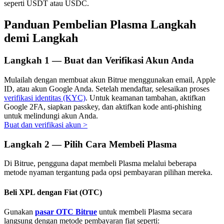
seperti USDT atau USDC.
Panduan Pembelian Plasma Langkah
demi Langkah
Investasi Otomatis
Langkah
1 —
Buat dan Verifikasi Akun Anda
Raih keuntungan jangka panjang dan kepentingan fleksibel
Mulailah dengan membuat akun Bitrue menggunakan email, Apple
ID, atau akun Google Anda. Setelah mendaftar, selesaikan proses
verifikasi identitas (KYC)
. Untuk keamanan tambahan, aktifkan
Google 2FA, siapkan passkey, dan aktifkan kode anti-phishing
untuk melindungi akun Anda.
Buat dan verifikasi akun
>
Langkah
2 —
Pilih Cara Membeli Plasma
Di Bitrue, pengguna dapat membeli Plasma melalui beberapa
Pelajari Staking
metode nyaman tergantung pada opsi pembayaran pilihan mereka.
Pelajari tentang mendapatkan penghasilan pasif
Beli XPL dengan Fiat (OTC)
Bitrue
AI
Gunakan
pasar OTC Bitrue
untuk membeli Plasma secara
langsung dengan metode pembayaran fiat seperti: