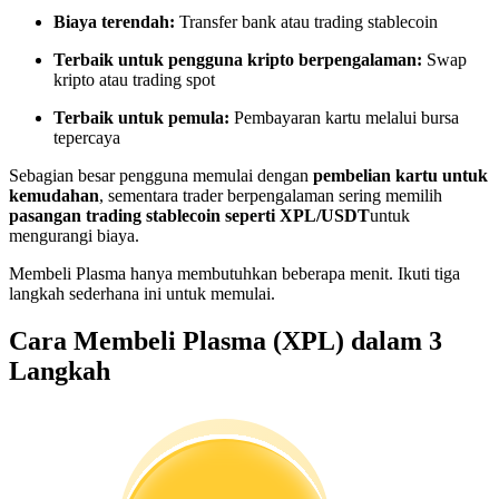
Menjadi Pedagang Salinan
Biaya terendah:
Transfer bank atau trading stablecoin
Nikmati pembagian keuntungan dan komisi copy trading
Terbaik untuk pengguna kripto berpengalaman:
Swap
kripto atau trading spot
Terbaik untuk pemula:
Pembayaran kartu melalui bursa
tepercaya
Sebagian besar pengguna memulai dengan
pembelian kartu untuk
kemudahan
, sementara trader berpengalaman sering memilih
pasangan trading stablecoin seperti XPL/USDT
untuk
mengurangi biaya.
Membeli Plasma hanya membutuhkan beberapa menit. Ikuti tiga
Informasi
langkah sederhana ini untuk memulai.
Analisis data besar termasuk info perdagangan, dll.
Cara Membeli Plasma (XPL) dalam 3
Langkah