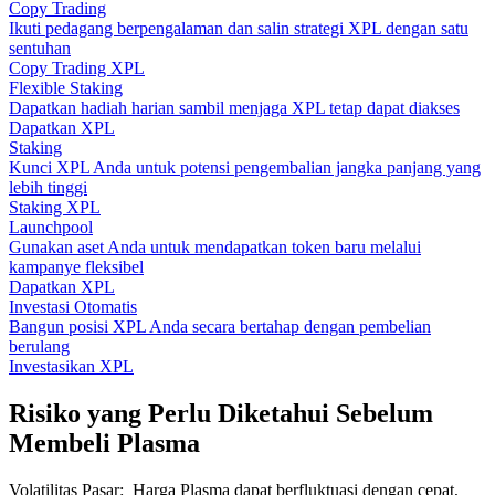
Copy Trading
Ikuti pedagang berpengalaman dan salin strategi XPL dengan satu
sentuhan
Copy Trading XPL
Flexible Staking
Dapatkan hadiah harian sambil menjaga XPL tetap dapat diakses
Dapatkan XPL
Staking
Kunci XPL Anda untuk potensi pengembalian jangka panjang yang
lebih tinggi
Staking XPL
Launchpool
Gunakan aset Anda untuk mendapatkan token baru melalui
kampanye fleksibel
Dapatkan XPL
Investasi Otomatis
Bangun posisi XPL Anda secara bertahap dengan pembelian
berulang
Investasikan XPL
Risiko yang Perlu Diketahui Sebelum
Membeli Plasma
Volatilitas Pasar
:
Harga Plasma dapat berfluktuasi dengan cepat,