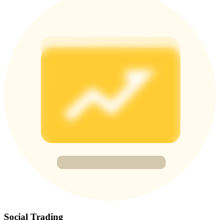
Deposit & Trade BTC to Share 25000 USDT prize pool!
Deposit CASHCAT & Win
Share 500000 CASHCAT prize pool
Exclusive for BitMart Users
Register & Trade to Win 500,000 USDT
Precious Metals Trading Carnival
Trade Gold & Silver · 33,333 USDT Bonus
Social Trading