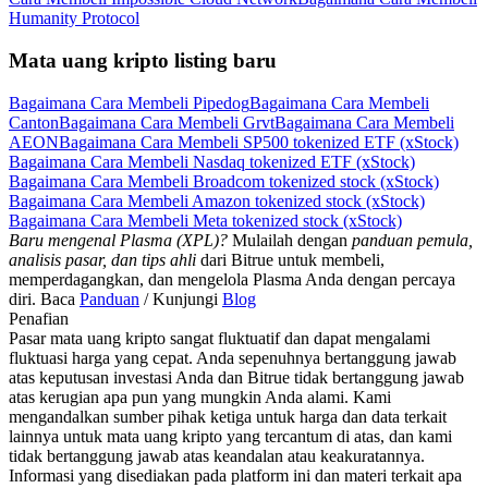
Humanity Protocol
Mata uang kripto listing baru
Bagaimana Cara Membeli Pipedog
Bagaimana Cara Membeli
Canton
Bagaimana Cara Membeli Grvt
Bagaimana Cara Membeli
AEON
Bagaimana Cara Membeli SP500 tokenized ETF (xStock)
Bagaimana Cara Membeli Nasdaq tokenized ETF (xStock)
Bagaimana Cara Membeli Broadcom tokenized stock (xStock)
Bagaimana Cara Membeli Amazon tokenized stock (xStock)
Bagaimana Cara Membeli Meta tokenized stock (xStock)
Baru mengenal Plasma (XPL)?
Mulailah dengan
panduan pemula,
analisis pasar, dan tips ahli
dari Bitrue untuk membeli,
memperdagangkan, dan mengelola Plasma Anda dengan percaya
diri. Baca
Panduan
/ Kunjungi
Blog
Penafian
Pasar mata uang kripto sangat fluktuatif dan dapat mengalami
fluktuasi harga yang cepat. Anda sepenuhnya bertanggung jawab
atas keputusan investasi Anda dan Bitrue tidak bertanggung jawab
atas kerugian apa pun yang mungkin Anda alami. Kami
mengandalkan sumber pihak ketiga untuk harga dan data terkait
lainnya untuk mata uang kripto yang tercantum di atas, dan kami
tidak bertanggung jawab atas keandalan atau keakuratannya.
Informasi yang disediakan pada platform ini dan materi terkait apa