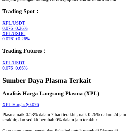
Trading Spot
：
XPL/USDT
0.076
+
0.26
%
XPL/USDC
0.0761
+
0.26
%
Trading Futures
：
XPL/USDT
0.076
+
0.66
%
Sumber Daya Plasma Terkait
Analisis Harga Langsung Plasma (XPL)
XPL
Harga
: $
0.076
Plasma naik 0.53% dalam 7 hari terakhir, naik 0.26% dalam 24 jam
terakhir, dan sedikit berubah 0% dalam jam terakhir.
Cara yang aman, cepat, dan fleksibel untuk membeli Plasma di