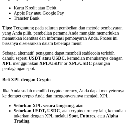
Kartu Kredit atau Debit
Apple Pay atau Google Pay
Transfer Bank
Tips:
Tergantung pada saluran pembelian dan metode pembayaran
yang Anda pilih, pembelian pertama Anda mungkin memerlukan
Mitra Bitrue
menautkan identitas dan informasi pembayaran Anda. Proses ini
biasanya diselesaikan dalam beberapa menit.
Sebagai alternatif, pengguna dapat membeli stablecoin terlebih
dahulu seperti
USDT atau USDC
, kemudian menukarnya dengan
XPL
menggunakan
XPL/USDT
or
XPL/USDC
pasangan
perdagangan spot.
Beli XPL dengan Crypto
Jika Anda sudah memiliki cryptocurrency, Anda dapat menyetornya
Afiliasi Bitrue
ke dompet crypto Anda dan mengonversinya menjadi XPL.
Hingga 65% Komisi!
Setorkan XPL secara langsung
, atau
Setorkan USDT, USDC
, atau cryptocurrency lain, kemudian
tukarkan dengan XPL melalui
Spot
,
Futures
, atau
Alpha
Trading
.