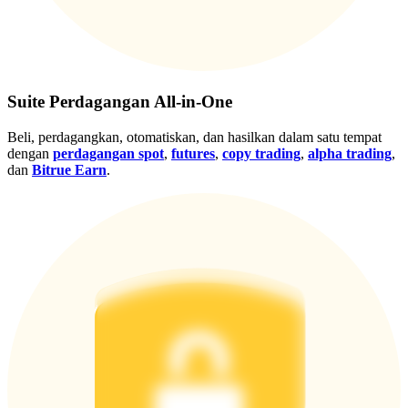
Gabung
Mendaftar
Suite Perdagangan All-in-One
Beli, perdagangkan, otomatiskan, dan hasilkan dalam satu tempat
dengan
perdagangan spot
,
futures
,
copy trading
,
alpha trading
,
dan
Bitrue Earn
.