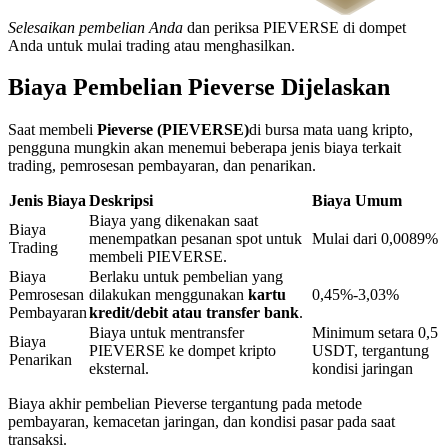
Selesaikan pembelian Anda
dan periksa PIEVERSE di dompet
Anda untuk mulai trading atau menghasilkan.
Penguncian BTR
Biaya Pembelian Pieverse Dijelaskan
Investasi eksklusif untuk pemegang BTR
Saat membeli
Pieverse (PIEVERSE)
di bursa mata uang kripto,
pengguna mungkin akan menemui beberapa jenis biaya terkait
trading, pemrosesan pembayaran, dan penarikan.
Jenis Biaya
Deskripsi
Biaya Umum
Biaya yang dikenakan saat
Biaya
menempatkan pesanan spot untuk
Mulai dari 0,0089%
Trading
membeli PIEVERSE.
Biaya
Berlaku untuk pembelian yang
Pemrosesan
dilakukan menggunakan
kartu
0,45%-3,03%
Pinjaman
Pembayaran
kredit/debit atau transfer bank
.
Biaya untuk mentransfer
Minimum setara 0,5
Layanan pinjaman yang didukung Crypto
Biaya
PIEVERSE ke dompet kripto
USDT, tergantung
Penarikan
eksternal.
kondisi jaringan
Biaya akhir pembelian Pieverse tergantung pada metode
pembayaran, kemacetan jaringan, dan kondisi pasar pada saat
transaksi.