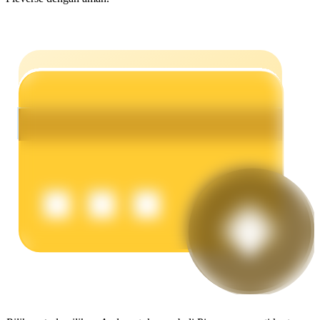
Menghasilkan
Babi Kekuatan
Dapatkan imbalan kompetitif setiap hari