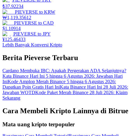
₺
37.92234
PIEVERSE
to
KRW
₩
1,119.35612
PIEVERSE
to
CAD
$
1.10914
PIEVERSE
to
JPY
¥
125.46433
Lebih Banyak Konversi Kripto
Berita Pieverse Terbaru
Cardano Membuka IBC: Apakah Pergerakan ADA Selanjutnya?
Kata Binance Hari Ini 5 hingga 6 Agustus 2026: Jawaban Hari
Ini
Kode Amplop Merah Binance 5 hingga 6 Agustus 2026:
Dapatkan Poin Gratis Hari Ini
Kata Binance Hari Ini 28 Juli 2026:
Jawaban WOTD
Kode Paket Merah Binance 28 Juli 2026: Klaim
Sekarang
Cara Membeli Kripto Lainnya di Bitrue
Mata uang kripto terpopuler
Bagaimana Cara Membeli Tutorial
Bagaimana Cara Membeli