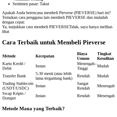
Sentimen pasar
:
Takut
Kontrak berjangka menggunakan USDC sebagai jaminannya
Apakah Anda berencana membeli Pieverse (PIEVERSE) hari ini?
Temukan cara pengguna lain membeli PIEVERSE dan mulailah
dengan cepat:
Ya, tunjukkan cara membeli PIEVERSE
Tidak, saya hanya melihat-
lihat
Cara Terbaik untuk Membeli Pieverse
Biaya
Tingkat
Metode
Kecepatan
Umum
Kesulitan
Copy Trading
Kartu Kredit /
Menengah–
Instan
Mudah
Bergabunglah dengan pedagang top
Debit
Tinggi
5-30 menit (atau lebih
Transfer Bank
Rendah
Mudah
lama tergantung bank)
Trading Stablecoin
Sangat
Instan
Menengah
(USDT/USDC)
Rendah
Swap Kripto /
Instan
Rendah
Menengah
Dompet
Metode Mana yang Terbaik?