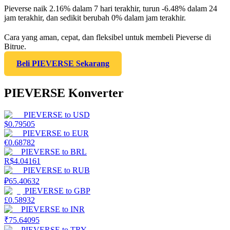
Pieverse naik 2.16% dalam 7 hari terakhir, turun -6.48% dalam 24
jam terakhir, dan sedikit berubah 0% dalam jam terakhir.
Cara yang aman, cepat, dan fleksibel untuk membeli Pieverse di
Bitrue.
Beli PIEVERSE Sekarang
PIEVERSE Konverter
PIEVERSE
to
USD
$
0.79505
PIEVERSE
to
EUR
€
0.68782
PIEVERSE
to
BRL
R$
4.04161
PIEVERSE
to
RUB
₽
65.40632
PIEVERSE
to
GBP
£
0.58932
PIEVERSE
to
INR
₹
75.64095
PIEVERSE
to
TRY