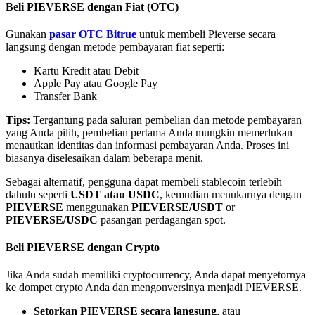
Beli PIEVERSE dengan Fiat (OTC)
Gunakan
pasar OTC Bitrue
untuk membeli Pieverse secara
langsung dengan metode pembayaran fiat seperti:
Kartu Kredit atau Debit
Apple Pay atau Google Pay
Mitra Bitrue
Transfer Bank
Tips:
Tergantung pada saluran pembelian dan metode pembayaran
yang Anda pilih, pembelian pertama Anda mungkin memerlukan
menautkan identitas dan informasi pembayaran Anda. Proses ini
biasanya diselesaikan dalam beberapa menit.
Sebagai alternatif, pengguna dapat membeli stablecoin terlebih
dahulu seperti
USDT atau USDC
, kemudian menukarnya dengan
PIEVERSE
menggunakan
PIEVERSE/USDT
or
PIEVERSE/USDC
pasangan perdagangan spot.
Afiliasi Bitrue
Beli PIEVERSE dengan Crypto
Hingga 65% Komisi!
Jika Anda sudah memiliki cryptocurrency, Anda dapat menyetornya
ke dompet crypto Anda dan mengonversinya menjadi PIEVERSE.
Setorkan PIEVERSE secara langsung
, atau