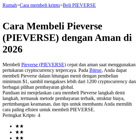
Rumah
>
Cara membeli kripto
>
Beli PIEVERSE
Cara Membeli Pieverse
Berjangka
(PIEVERSE) dengan Aman di
2026
Membeli
Pieverse (PIEVERSE)
cepat dan aman saat menggunakan
pertukaran cryptocurrency terpercaya. Pada
Bitrue
, Anda dapat
membeli Pieverse dalam hitungan menit dengan pembelian
minimum $1, sambil mengakses lebih dari 1200 cryptocurrency dan
berbagai pilihan pembayaran global.
Panduan ini menjelaskan cara membeli Pieverse langkah demi
USDT Berjangka
langkah, termasuk metode pembayaran terbaik, struktur biaya,
pertimbangan keamanan, dan tips untuk membantu Anda memilih
Kontrak berjangka menggunakan USDT sebagai jaminannya
cara paling efisien untuk membeli PIEVERSE.
Peringkat Kripto
4
★
★
★
★
★
★