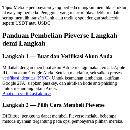
Tips:
Metode pembayaran yang berbeda mungkin memiliki struktur
biaya yang berbeda. Pengguna yang mencari biaya lebih rendah
sering memilih transfer bank atau trading spot dengan stablecoin
seperti USDT atau USDC.
Investasi Otomatis
Panduan Pembelian Pieverse Langkah
Raih keuntungan jangka panjang dan kepentingan fleksibel
demi Langkah
Langkah
1 —
Buat dan Verifikasi Akun Anda
Mulailah dengan membuat akun Bitrue menggunakan email, Apple
ID, atau akun Google Anda. Setelah mendaftar, selesaikan proses
verifikasi identitas (KYC)
. Untuk keamanan tambahan, aktifkan
Google 2FA, siapkan passkey, dan aktifkan kode anti-phishing
untuk melindungi akun Anda.
Buat dan verifikasi akun
>
Pelajari Staking
Langkah
2 —
Pilih Cara Membeli Pieverse
Pelajari tentang mendapatkan penghasilan pasif
Bitrue
AI
Di Bitrue, pengguna dapat membeli Pieverse melalui beberapa
metode nyaman tergantung pada opsi pembayaran pilihan mereka.