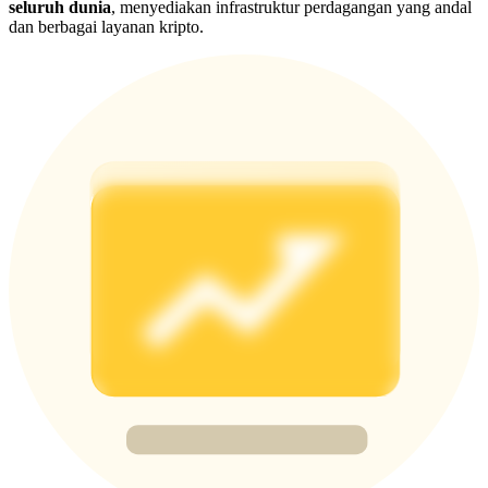
seluruh dunia
, menyediakan infrastruktur perdagangan yang andal
Deposit & Trade BTC to Share 25000 USDT prize pool!
dan berbagai layanan kripto.
Deposit CASHCAT & Win
Share 500000 CASHCAT prize pool
Exclusive for BitMart Users
Register & Trade to Win 500,000 USDT
Precious Metals Trading Carnival
Trade Gold & Silver · 33,333 USDT Bonus