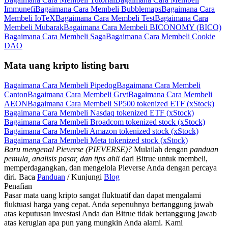
Immunefi
Bagaimana Cara Membeli Bubblemaps
Bagaimana Cara
Membeli IoTeX
Bagaimana Cara Membeli Test
Bagaimana Cara
Membeli Mubarak
Bagaimana Cara Membeli BICONOMY (BICO)
Bagaimana Cara Membeli Saga
Bagaimana Cara Membeli Cookie
DAO
Mata uang kripto listing baru
Bagaimana Cara Membeli Pipedog
Bagaimana Cara Membeli
Canton
Bagaimana Cara Membeli Grvt
Bagaimana Cara Membeli
AEON
Bagaimana Cara Membeli SP500 tokenized ETF (xStock)
Bagaimana Cara Membeli Nasdaq tokenized ETF (xStock)
Bagaimana Cara Membeli Broadcom tokenized stock (xStock)
Bagaimana Cara Membeli Amazon tokenized stock (xStock)
Bagaimana Cara Membeli Meta tokenized stock (xStock)
Baru mengenal Pieverse (PIEVERSE)?
Mulailah dengan
panduan
pemula, analisis pasar, dan tips ahli
dari Bitrue untuk membeli,
memperdagangkan, dan mengelola Pieverse Anda dengan percaya
diri. Baca
Panduan
/ Kunjungi
Blog
Penafian
Pasar mata uang kripto sangat fluktuatif dan dapat mengalami
fluktuasi harga yang cepat. Anda sepenuhnya bertanggung jawab
atas keputusan investasi Anda dan Bitrue tidak bertanggung jawab
atas kerugian apa pun yang mungkin Anda alami. Kami