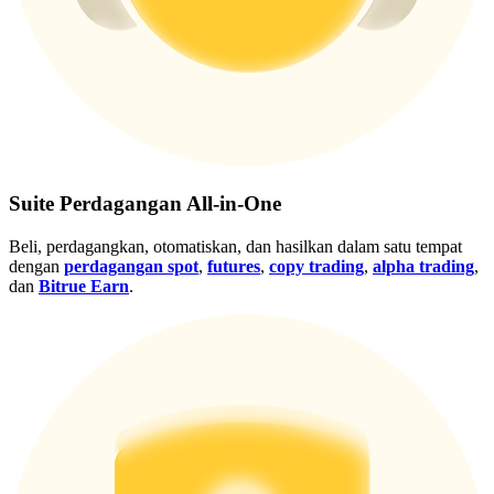
Gabung
Mendaftar
Suite Perdagangan All-in-One
Beli, perdagangkan, otomatiskan, dan hasilkan dalam satu tempat
dengan
perdagangan spot
,
futures
,
copy trading
,
alpha trading
,
dan
Bitrue Earn
.