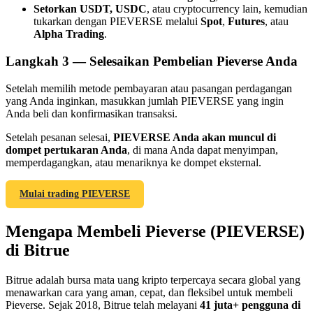
Setorkan USDT, USDC
, atau cryptocurrency lain, kemudian
tukarkan dengan PIEVERSE melalui
Spot
,
Futures
, atau
Alpha Trading
.
Langkah
3 —
Selesaikan Pembelian Pieverse Anda
Referensi
Setelah memilih metode pembayaran atau pasangan perdagangan
yang Anda inginkan, masukkan jumlah PIEVERSE yang ingin
Undang teman untuk mendapatkan imbalan tunai
Anda beli dan konfirmasikan transaksi.
BTC Welcome Rewards
Setelah pesanan selesai,
PIEVERSE Anda akan muncul di
dompet pertukaran Anda
, di mana Anda dapat menyimpan,
memperdagangkan, atau menariknya ke dompet eksternal.
Mulai trading PIEVERSE
Mengapa Membeli Pieverse (PIEVERSE)
di Bitrue
Bitrue adalah bursa mata uang kripto terpercaya secara global yang
menawarkan cara yang aman, cepat, dan fleksibel untuk membeli
BTC Welcome Rewards
Pieverse. Sejak 2018, Bitrue telah melayani
41 juta+ pengguna di