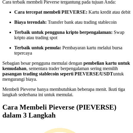
Cara terbaik membeli Pieverse tergantung pada tujuan Anda:
Menjadi Pedagang Salinan
Cara tercepat membeli PIEVERSE:
Kartu kredit atau debit
Nikmati pembagian keuntungan dan komisi copy trading
Biaya terendah:
Transfer bank atau trading stablecoin
Terbaik untuk pengguna kripto berpengalaman:
Swap
kripto atau trading spot
Terbaik untuk pemula:
Pembayaran kartu melalui bursa
tepercaya
Sebagian besar pengguna memulai dengan
pembelian kartu untuk
kemudahan
, sementara trader berpengalaman sering memilih
pasangan trading stablecoin seperti PIEVERSE/USDT
untuk
Informasi
mengurangi biaya.
Analisis data besar termasuk info perdagangan, dll.
Membeli Pieverse hanya membutuhkan beberapa menit. Ikuti tiga
langkah sederhana ini untuk memulai.
Cara Membeli Pieverse (PIEVERSE)
dalam 3 Langkah