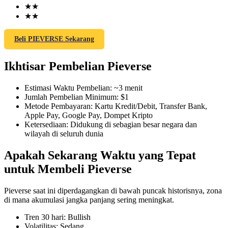
★
★
★
★
Beli PIEVERSE Sekarang
COIN-M Berjangka
Ikhtisar Pembelian Pieverse
Mata Uang Kripto Berjangka
Estimasi Waktu Pembelian
:
~3 menit
Jumlah Pembelian Minimum
:
$1
TradFi
Metode Pembayaran
:
Kartu Kredit/Debit, Transfer Bank,
Apple Pay, Google Pay, Dompet Kripto
Derivatif saham, forex, logam mulia, dan komoditas
Ketersediaan
:
Didukung di sebagian besar negara dan
wilayah di seluruh dunia
Apakah Sekarang Waktu yang Tepat
untuk Membeli Pieverse
Pieverse saat ini diperdagangkan di bawah puncak historisnya, zona
di mana akumulasi jangka panjang sering meningkat.
Tren 30 hari
:
Bullish
USDC Berjangka
Volatilitas
:
Sedang