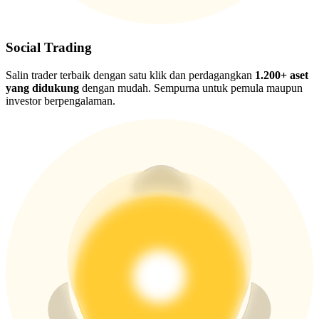
USDT New User Exclusive 10% APR
USDT Flexible Staking | Daily Rewards
Social Trading
Salin trader terbaik dengan satu klik dan perdagangkan
1.200+ aset
yang didukung
dengan mudah. Sempurna untuk pemula maupun
BTC New User Exclusive: 6.5% APR
investor berpengalaman.
BTC Flexible Staking | Daily Rewards
Lebih Banyak Acara
Menangkan Hadiah dan Hadiah Eksklusif
Pusat Hadiah