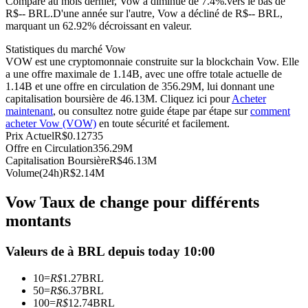
Comparé au mois dernier, Vow a diminué de 7.4%.vers le bas de
R$-- BRL.
D'une année sur l'autre, Vow a décliné de R$-- BRL,
Futures USDC
marquant un 62.92% décroissant en valeur.
Futures utilisant l'USDC comme garantie
Statistiques du marché Vow
VOW est une cryptomonnaie construite sur la blockchain Vow. Elle
a une offre maximale de 1.14B, avec une offre totale actuelle de
1.14B et une offre en circulation de 356.29M, lui donnant une
capitalisation boursière de 46.13M. Cliquez ici pour
Acheter
maintenant
, ou consultez notre guide étape par étape sur
comment
acheter Vow (VOW)
en toute sécurité et facilement.
Prix Actuel
R$
0.12735
Offre en Circulation
356.29M
Capitalisation Boursière
R$
46.13M
Volume(24h)
R$
2.14M
Copie de Trading
Vow Taux de change pour différents
Rejoignez les meilleurs traders
montants
Valeurs de à BRL depuis today 10:00
10
=
R$
1.27
BRL
50
=
R$
6.37
BRL
100
=
R$
12.74
BRL