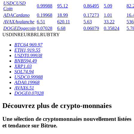
USDC
USD
0.99988
95.12
0.86495
5.09
82.
Coin
ADA
Cardano
0.19968
18.99
0.17273
1.01
16.
AVAX
Avalanche
6.51
620.11
5.63
33.22
536
DOGE
Dogecoin
0.07028
6.68
0.06079
0.35824
5.7
USD
INR
EUR
BRL
RUB
TRY
Blocages BTR
BTC
64,969.97
ETH
1,919.55
Des investissements exclusifs pour les détenteurs de BTR
USDT
0.99938
BNB
594.49
XRP
1.03
SOL
74.94
USDC
0.99988
ADA
0.19968
AVAX
6.51
DOGE
0.07028
Découvrez plus de crypto-monnaies
Prêts
Une sélection de cryptomonnaies nouvellement listées
Service d'emprunt adossé à des cryptomonnaies
et tendance sur
Bitrue
.