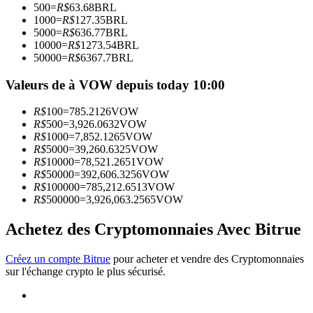
500
=
R$
63.68
BRL
1000
=
R$
127.35
BRL
5000
=
R$
636.77
BRL
Devenez un trader de copie
10000
=
R$
1273.54
BRL
50000
=
R$
6367.7
BRL
Profitez du partage des bénéfices et des commissions de copy
trading
Valeurs de à VOW depuis today 10:00
R$
100
=
785.2126
VOW
R$
500
=
3,926.0632
VOW
R$
1000
=
7,852.1265
VOW
R$
5000
=
39,260.6325
VOW
R$
10000
=
78,521.2651
VOW
R$
50000
=
392,606.3256
VOW
R$
100000
=
785,212.6513
VOW
R$
500000
=
3,926,063.2565
VOW
Information
Achetez des Cryptomonnaies Avec Bitrue
Analyse de mégadonnées, y compris des informations
commerciales, etc.
Créez un compte Bitrue
pour acheter et vendre des Cryptomonnaies
sur l'échange crypto le plus sécurisé.