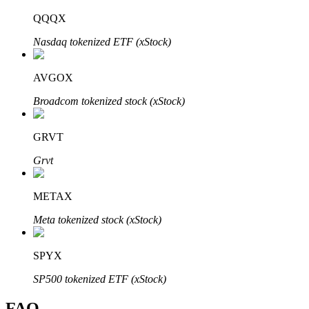
Bitrue
AI
QQQX
Nasdaq tokenized ETF (xStock)
AVGOX
Broadcom tokenized stock (xStock)
Partenaires Bitrue
GRVT
Grvt
METAX
Meta tokenized stock (xStock)
SPYX
Affiliés Bitrue
SP500 tokenized ETF (xStock)
Jusqu'à 65 % de commissions !
FAQ