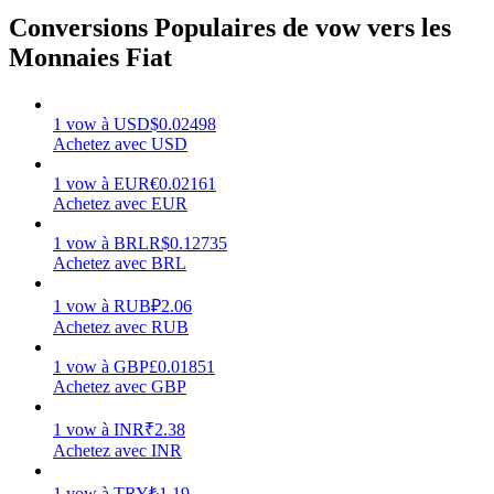
Conversions Populaires de vow vers les
Monnaies Fiat
Gagner
1
vow
à
USD
$
0.02498
Achetez avec USD
1
vow
à
EUR
€
0.02161
Achetez avec EUR
1
vow
à
BRL
R$
0.12735
Achetez avec BRL
1
vow
à
RUB
₽
2.06
Achetez avec RUB
Cochon de puissance
1
vow
à
GBP
£
0.01851
Achetez avec GBP
Gagnez quotidiennement des récompenses compétitives
1
vow
à
INR
₹
2.38
Achetez avec INR
1
vow
à
TRY
₺
1.19