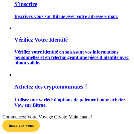
S'inscrire
Inscrivez-vous sur Bitrue avec votre adresse e-mail.
Guide
Vérifiez Votre Identité
Guide de démarrage des contrats à terme
Vérifiez votre identité en saisissant vos informations
personnelles et en téléchargeant une pièce d'identité avec
photo valide.
Achetez des cryptomonnaies！
Utilisez une variété d'options de paiement pour acheter
Vow sur Bitrue.
Stratégies de trading
Apprenez à rester rentable
Commencez Votre Voyage Crypto Maintenant !
Inscrivez-vous