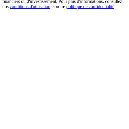
financiers ou d'investissement. Pour plus d'informations, consultez
nos
conditions d'utilisation
et notre
politique de confidentialité
.
USDT New User Exclusive 10% APR
USDT Flexible Staking | Daily Rewards
BTC New User Exclusive: 6.5% APR
BTC Flexible Staking | Daily Rewards
Plus d'événements