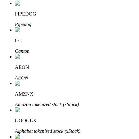
PIPEDOG
Pipedog
CC
Investissement automobile
Canton
Obtenez des bénéfices à long terme et des intérêts flexibles
AEON
AEON
AMZNX
Amazon tokenized stock (xStock)
GOOGLX
Apprenez le Staking
Alphabet tokenized stock (xStock)
Découvrez comment gagner un revenu passif