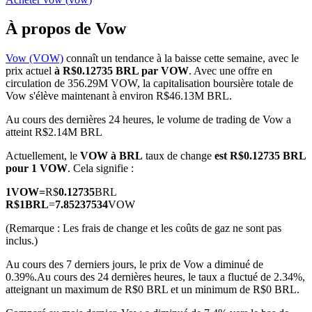
À propos de Vow
Vow (VOW)
connaît un tendance à la baisse cette semaine, avec le
prix actuel
à R$0.12735 BRL par VOW
. Avec une offre en
Futures COIN-M
circulation de 356.29M VOW, la capitalisation boursière totale de
Vow s'élève maintenant à environ R$46.13M BRL.
Contrats à terme sur crypto-monnaie
Au cours des dernières 24 heures, le volume de trading de Vow a
atteint R$2.14M BRL
TradFi
Actuellement, le
VOW à BRL
taux de change
est R$0.12735 BRL
pour 1 VOW
. Cela signifie :
Produits dérivés sur actions, forex, métaux précieux et matières
premières
1
VOW
=
R$
0.12735
BRL
R$
1
BRL
=
7.85237534
VOW
(Remarque : Les frais de change et les coûts de gaz ne sont pas
inclus.)
Au cours des 7 derniers jours, le prix de Vow a diminué de
0.39%.
Au cours des 24 dernières heures, le taux a fluctué de 2.34%,
atteignant un maximum de R$0 BRL et un minimum de R$0 BRL.