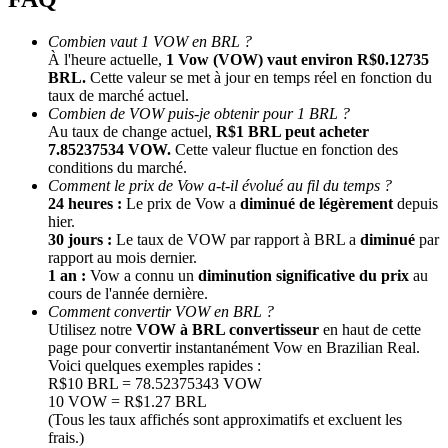
Combien vaut 1 VOW en BRL ?
À l'heure actuelle,
1 Vow (VOW) vaut environ R$0.12735
BRL.
Cette valeur se met à jour en temps réel en fonction du
taux de marché actuel.
Combien de VOW puis-je obtenir pour 1 BRL ?
Au taux de change actuel,
R$1 BRL peut acheter
7.85237534 VOW.
Cette valeur fluctue en fonction des
conditions du marché.
Comment le prix de Vow a-t-il évolué au fil du temps ?
Parrainage
24 heures :
Le prix de Vow a
diminué de légèrement
depuis
Invitez un ami pour recevoir des récompenses en espèces
hier.
30 jours :
Le taux de VOW par rapport à BRL a
diminué
par
BTC Welcome Rewards
rapport au mois dernier.
1 an :
Vow a connu un
diminution significative du prix
au
cours de l'année dernière.
Comment convertir VOW en BRL ?
Utilisez notre
VOW à BRL convertisseur
en haut de cette
page pour convertir instantanément Vow en Brazilian Real.
Voici quelques exemples rapides :
R$10 BRL = 78.52375343 VOW
10 VOW = R$1.27 BRL
(Tous les taux affichés sont approximatifs et excluent les
frais.)