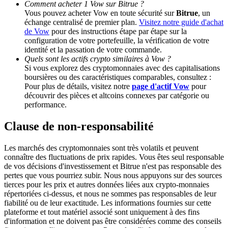
Comment acheter 1 Vow sur Bitrue ?
Vous pouvez acheter Vow en toute sécurité sur
Bitrue
, un
échange centralisé de premier plan.
Visitez notre guide d'achat
BTC Welcome Rewards
de Vow
pour des instructions étape par étape sur la
configuration de votre portefeuille, la vérification de votre
Deposit & Trade BTC to Share 25000 USDT prize pool!
identité et la passation de votre commande.
Quels sont les actifs crypto similaires à Vow ?
Si vous explorez des cryptomonnaies avec des capitalisations
boursières ou des caractéristiques comparables, consultez :
Deposit CASHCAT & Win
Pour plus de détails, visitez notre
page d'actif Vow
pour
découvrir des pièces et altcoins connexes par catégorie ou
Share 500000 CASHCAT prize pool
performance.
Clause de non-responsabilité
Exclusive for BitMart Users
Les marchés des cryptomonnaies sont très volatils et peuvent
connaître des fluctuations de prix rapides. Vous êtes seul responsable
Register & Trade to Win 500,000 USDT
de vos décisions d'investissement et Bitrue n'est pas responsable des
pertes que vous pourriez subir. Nous nous appuyons sur des sources
tierces pour les prix et autres données liées aux crypto-monnaies
répertoriées ci-dessus, et nous ne sommes pas responsables de leur
fiabilité ou de leur exactitude. Les informations fournies sur cette
Precious Metals Trading Carnival
plateforme et tout matériel associé sont uniquement à des fins
d'information et ne doivent pas être considérées comme des conseils
Trade Gold & Silver · 33,333 USDT Bonus