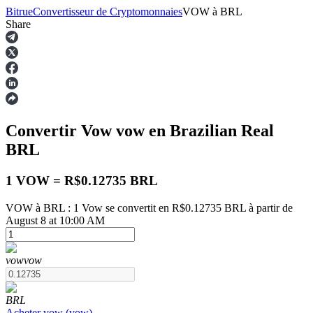
Bitrue
Convertisseur de Cryptomonnaies
VOW
à
BRL
Share
Contrats à terme
Convertir Vow
vow
en Brazilian Real
BRL
1 VOW = R$0.12735 BRL
VOW à BRL : 1 Vow se convertit en R$0.12735 BRL à partir de
August 8 at 10:00 AM
Futures USDT
Futures utilisant l'USDT comme garantie
vow
vow
BRL
Acheter
vow
(
vow
)