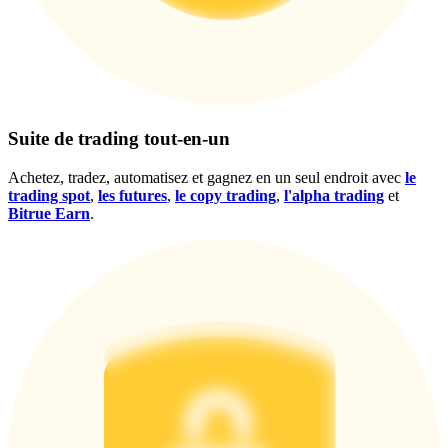
Gagnez des prix et des récompenses exclusives
Se connecter
S'inscrire
Suite de trading tout-en-un
Achetez, tradez, automatisez et gagnez en un seul endroit avec
le
trading spot
,
les futures
,
le copy trading
,
l'alpha trading
et
Bitrue Earn
.
Se connecter
S'inscrire
Centre de
récompenses