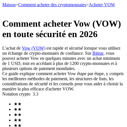
Maison
>
Comment acheter des cryptomonnaies
>
Acheter VOW
Comment acheter Vow (VOW)
en toute sécurité en 2026
Contrats à terme
L'achat de
Vow (VOW)
est rapide et sécurisé lorsque vous utilisez
un échange de crypto-monnaies de confiance. Sur
Bitrue
, vous
pouvez acheter Vow en quelques minutes avec un achat minimum
de 1 USD, tout en accédant à plus de 1200 crypto-monnaies et à
plusieurs options de paiement mondiales.
Ce guide explique comment acheter Vow étape par étape, y compris
les meilleures méthodes de paiement, les structures de frais, les
considérations de sécurité et les conseils pour vous aider à choisir la
manière la plus efficace d'acheter VOW.
Futures USDT
Notation crypto
3.3
Futures utilisant l'USDT comme garantie
★
★
★
★
★
★
★
★
★
★