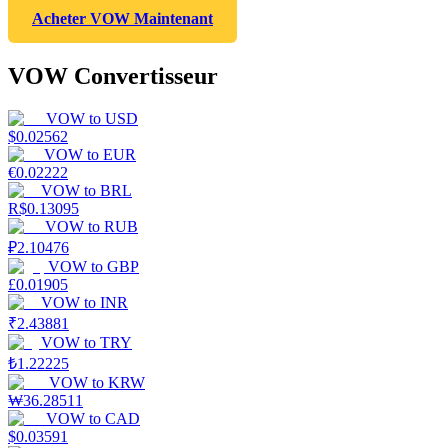
Acheter VOW Maintenant
VOW Convertisseur
VOW
to
USD
$
0.02562
VOW
to
EUR
€
0.02222
VOW
to
BRL
R$
0.13095
VOW
to
RUB
₽
2.10476
VOW
to
GBP
£
0.01905
VOW
to
INR
₹
2.43881
VOW
to
TRY
₺
1.22225
VOW
to
KRW
₩
36.28511
VOW
to
CAD
$
0.03591