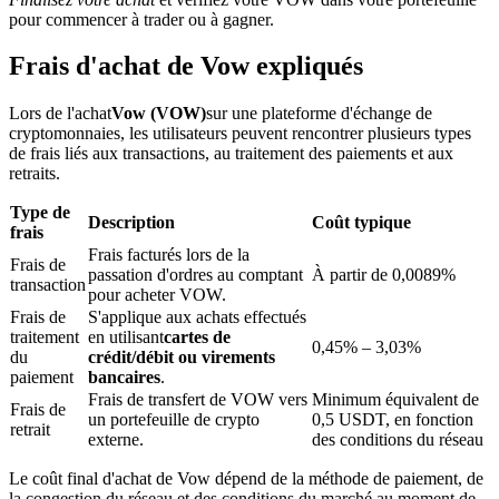
pour commencer à trader ou à gagner.
Frais d'achat de Vow expliqués
Lors de l'achat
Vow (VOW)
sur une plateforme d'échange de
cryptomonnaies, les utilisateurs peuvent rencontrer plusieurs types
Blocages BTR
de frais liés aux transactions, au traitement des paiements et aux
retraits.
Des investissements exclusifs pour les détenteurs de BTR
Type de
Description
Coût typique
frais
Frais facturés lors de la
Frais de
passation d'ordres au comptant
À partir de 0,0089%
transaction
pour acheter VOW.
Frais de
S'applique aux achats effectués
traitement
en utilisant
cartes de
0,45% – 3,03%
du
crédit/débit ou virements
paiement
bancaires
.
Frais de transfert de VOW vers
Minimum équivalent de
Frais de
Prêts
un portefeuille de crypto
0,5 USDT, en fonction
retrait
externe.
des conditions du réseau
Service d'emprunt adossé à des cryptomonnaies
Le coût final d'achat de Vow dépend de la méthode de paiement, de
la congestion du réseau et des conditions du marché au moment de