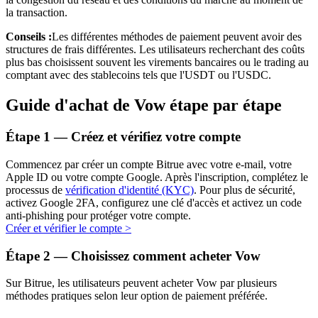
la transaction.
Conseils :
Les différentes méthodes de paiement peuvent avoir des
structures de frais différentes. Les utilisateurs recherchant des coûts
plus bas choisissent souvent les virements bancaires ou le trading au
comptant avec des stablecoins tels que l'USDT ou l'USDC.
Guide d'achat de Vow étape par étape
Investissement automobile
Étape
1 —
Créez et vérifiez votre compte
Obtenez des bénéfices à long terme et des intérêts flexibles
Commencez par créer un compte Bitrue avec votre e-mail, votre
Apple ID ou votre compte Google. Après l'inscription, complétez le
processus de
vérification d'identité (KYC)
. Pour plus de sécurité,
activez Google 2FA, configurez une clé d'accès et activez un code
anti-phishing pour protéger votre compte.
Créer et vérifier le compte
>
Étape
2 —
Choisissez comment acheter Vow
Sur Bitrue, les utilisateurs peuvent acheter Vow par plusieurs
Apprenez le Staking
méthodes pratiques selon leur option de paiement préférée.
Découvrez comment gagner un revenu passif