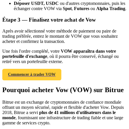
Déposer USDT, USDC
ou d'autres cryptomonnaies, puis les
échanger contre VOW via
Spot
,
Futures
ou
Alpha Trading
.
Étape
3 —
Finalisez votre achat de Vow
Après avoir sélectionné votre méthode de paiement ou paire de
trading préférée, entrez le montant de VOW que vous souhaitez
acheter et confirmez la transaction.
Une fois l'ordre complété, votre
VOW apparaîtra dans votre
Parrainage
portefeuille d'exchange
, où il pourra être conservé, échangé ou
retiré vers un portefeuille externe.
Invitez un ami pour recevoir des récompenses en espèces
BTC Welcome Rewards
Commencer à trader VOW
Pourquoi acheter Vow (VOW) sur Bitrue
Bitrue est un exchange de cryptomonnaies de confiance mondiale
offrant un moyen sécurisé, rapide et flexible d'acheter Vow. Depuis
2018, Bitrue a servi
plus de 41 millions d'utilisateurs dans le
monde
, fournissant une infrastructure de trading fiable et une large
gamme de services crypto.