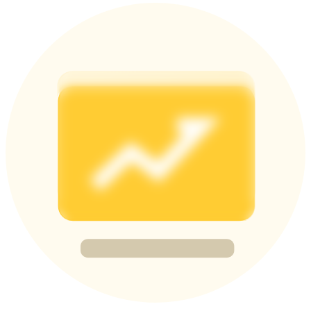
BTC Welcome Rewards
Deposit & Trade BTC to Share 25000 USDT prize pool!
Deposit CASHCAT & Win
Share 500000 CASHCAT prize pool
Exclusive for BitMart Users
Register & Trade to Win 500,000 USDT
Precious Metals Trading Carnival
Trade Gold & Silver · 33,333 USDT Bonus