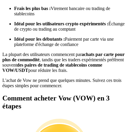
Frais les plus bas :
Virement bancaire ou trading de
stablecoins
Devenez un trader de copie
Idéal pour les utilisateurs crypto expérimentés :
Échange
Profitez du partage des bénéfices et des commissions de copy
de crypto ou trading au comptant
trading
Idéal pour les débutants :
Paiement par carte via une
plateforme d'échange de confiance
La plupart des utilisateurs commencent par
achats par carte pour
plus de commodité
, tandis que les traders expérimentés préfèrent
souvent
des paires de trading de stablecoins comme
VOW/USDT
pour réduire les frais.
L'achat de Vow ne prend que quelques minutes. Suivez ces trois
étapes simples pour commencer.
Information
Comment acheter Vow (VOW) en 3
Analyse de mégadonnées, y compris des informations
étapes
commerciales, etc.