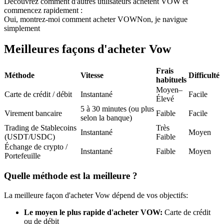
Découvrez comment d'autres utilisateurs achètent VOW et
commencez rapidement :
Futures USDC
Oui, montrez-moi comment acheter VOW
Non, je navigue
simplement
Futures utilisant l'USDC comme garantie
Meilleures façons d'acheter Vow
Frais
Méthode
Vitesse
Difficulté
habituels
Moyen–
Carte de crédit / débit
Instantané
Facile
Élevé
5 à 30 minutes (ou plus
Virement bancaire
Faible
Facile
selon la banque)
Trading de Stablecoins
Très
Copie de Trading
Instantané
Moyen
(USDT/USDC)
Faible
Échange de crypto /
Rejoignez les meilleurs traders
Instantané
Faible
Moyen
Portefeuille
Quelle méthode est la meilleure ?
La meilleure façon d'acheter Vow dépend de vos objectifs:
Le moyen le plus rapide d'acheter VOW:
Carte de crédit
ou de débit