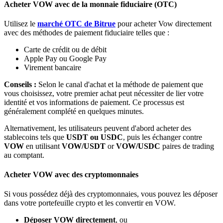
Acheter VOW avec de la monnaie fiduciaire (OTC)
Bitrue
AI
Utilisez le
marché OTC de Bitrue
pour acheter Vow directement
avec des méthodes de paiement fiduciaire telles que :
Carte de crédit ou de débit
Apple Pay ou Google Pay
Virement bancaire
Conseils :
Selon le canal d'achat et la méthode de paiement que
vous choisissez, votre premier achat peut nécessiter de lier votre
Partenaires Bitrue
identité et vos informations de paiement. Ce processus est
généralement complété en quelques minutes.
Alternativement, les utilisateurs peuvent d'abord acheter des
stablecoins tels que
USDT ou USDC
, puis les échanger contre
VOW
en utilisant
VOW/USDT
or
VOW/USDC
paires de trading
au comptant.
Acheter VOW avec des cryptomonnaies
Si vous possédez déjà des cryptomonnaies, vous pouvez les déposer
Affiliés Bitrue
dans votre portefeuille crypto et les convertir en VOW.
Jusqu'à 65 % de commissions !
Déposer VOW directement
, ou