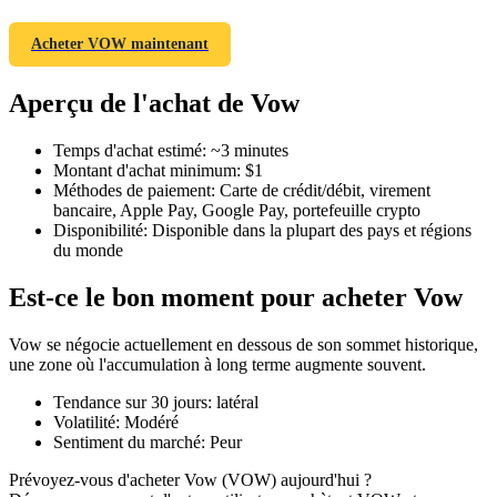
Acheter VOW maintenant
Aperçu de l'achat de Vow
Futures COIN-M
Temps d'achat estimé
:
~3 minutes
Contrats à terme sur crypto-monnaie
Montant d'achat minimum
:
$1
Méthodes de paiement
:
Carte de crédit/débit, virement
bancaire, Apple Pay, Google Pay, portefeuille crypto
Disponibilité
:
Disponible dans la plupart des pays et régions
TradFi
du monde
Produits dérivés sur actions, forex, métaux précieux et matières
Est-ce le bon moment pour acheter Vow
premières
Vow se négocie actuellement en dessous de son sommet historique,
une zone où l'accumulation à long terme augmente souvent.
Tendance sur 30 jours
:
latéral
Volatilité
:
Modéré
Sentiment du marché
:
Peur
Prévoyez-vous d'acheter Vow (VOW) aujourd'hui ?