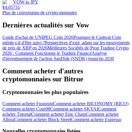
VOW
to
JPY
¥
4.05731
Plus de conversions de crypto-monnaies
Dernières actualités sur Vow
Guide d'achat de UNIPEG Coin 2026
Pourquoi le Cashcat Coin
mérite-t-il d'être suivi ?
Perspectives d'xrpl_adam sur les mouvements
de prix de XRP en 2026
Meilleures Sociétés de Prop Trading Crypto
2026 : Comment Fonctionne le Trading Financé
Analyse
d'investissement de l'action SanDisk (SNDK) jusqu'en 2030
Comment acheter d'autres
cryptomonnaies sur Bitrue
Cryptomonnaies les plus populaires
Comment acheter Fusionist
Comment acheter BICONOMY (BICO)
Comment acheter Coin98
Comment acheter SKYAI
Comment
acheter Tutorial
Comment acheter Epic Chain
Comment acheter
Allora
Comment acheter Block Street
Comment acheter Espresso
Nouvelles cryptomonnaies listées