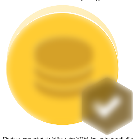
Jalonnement
Des rendements élevés et un accès instantané
Launchpool
Staking flexible pour gagner des jetons populaires
Finalisez votre achat
et vérifiez votre VOW dans votre portefeuille