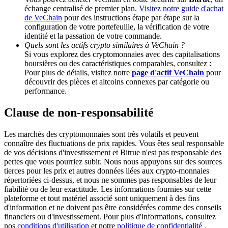
échange centralisé de premier plan.
Visitez notre guide d'achat
de VeChain
pour des instructions étape par étape sur la
Deposit CASHCAT & Win
configuration de votre portefeuille, la vérification de votre
identité et la passation de votre commande.
Share 500000 CASHCAT prize pool
Quels sont les actifs crypto similaires à VeChain ?
Si vous explorez des cryptomonnaies avec des capitalisations
boursières ou des caractéristiques comparables, consultez :
Pour plus de détails, visitez notre
page d'actif VeChain
pour
découvrir des pièces et altcoins connexes par catégorie ou
Exclusive for BitMart Users
performance.
Register & Trade to Win 500,000 USDT
Clause de non-responsabilité
Les marchés des cryptomonnaies sont très volatils et peuvent
connaître des fluctuations de prix rapides. Vous êtes seul responsable
Precious Metals Trading Carnival
de vos décisions d'investissement et Bitrue n'est pas responsable des
pertes que vous pourriez subir. Nous nous appuyons sur des sources
Trade Gold & Silver · 33,333 USDT Bonus
tierces pour les prix et autres données liées aux crypto-monnaies
répertoriées ci-dessus, et nous ne sommes pas responsables de leur
fiabilité ou de leur exactitude. Les informations fournies sur cette
plateforme et tout matériel associé sont uniquement à des fins
USDT New User Exclusive 10% APR
d'information et ne doivent pas être considérées comme des conseils
financiers ou d'investissement. Pour plus d'informations, consultez
USDT Flexible Staking | Daily Rewards
nos
conditions d'utilisation
et notre
politique de confidentialité
.