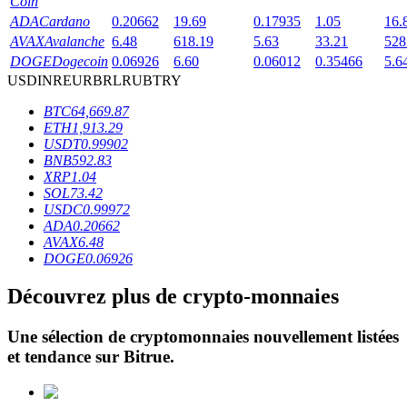
Coin
ADA
Cardano
0.20662
19.69
0.17935
1.05
16.
AVAX
Avalanche
6.48
618.19
5.63
33.21
528
DOGE
Dogecoin
0.06926
6.60
0.06012
0.35466
5.6
USD
INR
EUR
BRL
RUB
TRY
BTC
64,669.87
Blocages BTR
ETH
1,913.29
USDT
0.99902
Des investissements exclusifs pour les détenteurs de BTR
BNB
592.83
XRP
1.04
SOL
73.42
USDC
0.99972
ADA
0.20662
AVAX
6.48
DOGE
0.06926
Découvrez plus de crypto-monnaies
Une sélection de cryptomonnaies nouvellement listées
Prêts
et tendance sur
Bitrue
.
Service d'emprunt adossé à des cryptomonnaies