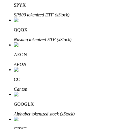
SPYX
SP500 tokenized ETF (xStock)
QQQX
Nasdaq tokenized ETF (xStock)
Investissement automobile
AEON
Obtenez des bénéfices à long terme et des intérêts flexibles
AEON
CC
Canton
GOOGLX
Alphabet tokenized stock (xStock)
Apprenez le Staking
Découvrez comment gagner un revenu passif
GRVT