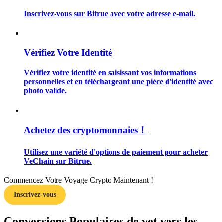
Inscrivez-vous sur Bitrue avec votre adresse e-mail.
Vérifiez Votre Identité
Guide
Vérifiez votre identité en saisissant vos informations
Guide de démarrage des contrats à terme
personnelles et en téléchargeant une pièce d'identité avec
photo valide.
Achetez des cryptomonnaies！
Utilisez une variété d'options de paiement pour acheter
VeChain sur Bitrue.
Stratégies de trading
Commencez Votre Voyage Crypto Maintenant !
Apprenez à rester rentable
Inscrivez-vous
Conversions Populaires de vet vers les