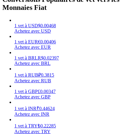
Monnaies Fiat
1
vet
à
USD
$
0.00468
Achetez avec USD
Gagner
1
vet
à
EUR
€
0.00406
Achetez avec EUR
1
vet
à
BRL
R$
0.02397
Achetez avec BRL
1
vet
à
RUB
₽
0.3815
Achetez avec RUB
1
vet
à
GBP
£
0.00347
Cochon de puissance
Achetez avec GBP
Gagnez quotidiennement des récompenses compétitives
1
vet
à
INR
₹
0.44624
Achetez avec INR
1
vet
à
TRY
₺
0.22285
Achetez avec TRY