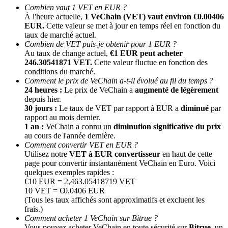
Combien vaut 1 VET en EUR ?
À l'heure actuelle,
1 VeChain (VET) vaut environ €0.00406
EUR.
Cette valeur se met à jour en temps réel en fonction du
taux de marché actuel.
Combien de VET puis-je obtenir pour 1 EUR ?
Au taux de change actuel,
€1 EUR peut acheter
246.30541871 VET.
Cette valeur fluctue en fonction des
conditions du marché.
Comment le prix de VeChain a-t-il évolué au fil du temps ?
24 heures :
Le prix de VeChain a
augmenté de légèrement
Parrainage
depuis hier.
30 jours :
Le taux de VET par rapport à EUR a
diminué
par
Invitez un ami pour recevoir des récompenses en espèces
rapport au mois dernier.
1 an :
VeChain a connu un
diminution significative du prix
Deposit CASHCAT & Win
au cours de l'année dernière.
Comment convertir VET en EUR ?
Utilisez notre
VET à EUR convertisseur
en haut de cette
page pour convertir instantanément VeChain en Euro. Voici
quelques exemples rapides :
€10 EUR = 2,463.05418719 VET
10 VET = €0.0406 EUR
(Tous les taux affichés sont approximatifs et excluent les
frais.)
Comment acheter 1 VeChain sur Bitrue ?
Vous pouvez acheter VeChain en toute sécurité sur
Bitrue
, un