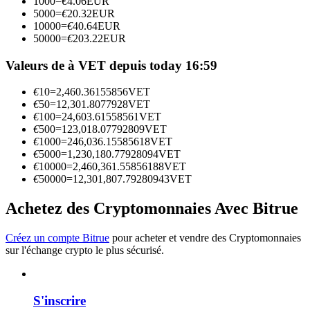
1000
=
€
4.06
EUR
5000
=
€
20.32
EUR
10000
=
€
40.64
EUR
Devenez un trader de copie
50000
=
€
203.22
EUR
Profitez du partage des bénéfices et des commissions de copy
Valeurs de à VET depuis today 16:59
trading
€
10
=
2,460.36155856
VET
€
50
=
12,301.8077928
VET
€
100
=
24,603.61558561
VET
€
500
=
123,018.07792809
VET
€
1000
=
246,036.15585618
VET
€
5000
=
1,230,180.77928094
VET
€
10000
=
2,460,361.55856188
VET
€
50000
=
12,301,807.79280943
VET
Achetez des Cryptomonnaies Avec Bitrue
Information
Analyse de mégadonnées, y compris des informations
Créez un compte Bitrue
pour acheter et vendre des Cryptomonnaies
commerciales, etc.
sur l'échange crypto le plus sécurisé.
S'inscrire