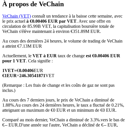
À propos de VeChain
VeChain (VET)
connaît un tendance à la baisse cette semaine, avec
le prix actuel
à €0.00406 EUR par VET
. Avec une offre en
circulation de 85.99B VET, la capitalisation boursière totale de
Futures COIN-M
VeChain s'élève maintenant à environ €351.89M EUR.
Contrats à terme sur crypto-monnaie
Au cours des dernières 24 heures, le volume de trading de VeChain
a atteint €7.13M EUR
Actuellement, le
VET à EUR
taux de change
est €0.00406 EUR
pour 1 VET
. Cela signifie :
TradFi
1
VET
=
€
0.00406
EUR
Produits dérivés sur actions, forex, métaux précieux et matières
€
1
EUR
=
246.30541871
VET
premières
(Remarque : Les frais de change et les coûts de gaz ne sont pas
inclus.)
Au cours des 7 derniers jours, le prix de VeChain a diminué de
1.88%.
Au cours des 24 dernières heures, le taux a fluctué de 0.21%,
atteignant un maximum de €0 EUR et un minimum de €0 EUR.
Comparé au mois dernier, VeChain a diminué de 3.3%.vers le bas de
€-- EUR.
D'une année sur l'autre, VeChain a décliné de €-- EUR,