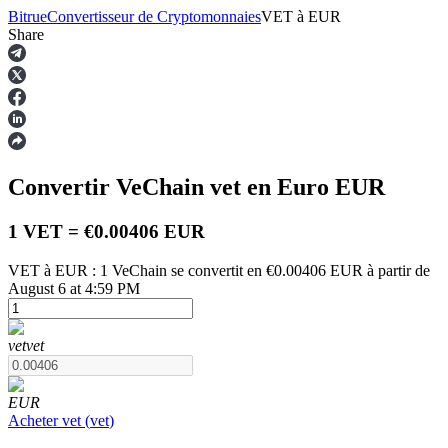
Bitrue
Convertisseur de Cryptomonnaies
VET
à
EUR
Share
Contrats à terme
Convertir VeChain
vet
en Euro
EUR
1 VET = €0.00406 EUR
VET à EUR : 1 VeChain se convertit en €0.00406 EUR à partir de
August 6 at 4:59 PM
Futures USDT
vet
vet
Futures utilisant l'USDT comme garantie
EUR
Acheter
vet
(
vet
)