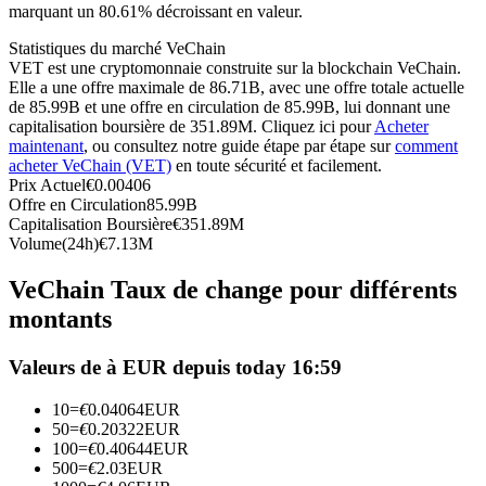
marquant un 80.61% décroissant en valeur.
Futures USDC
Statistiques du marché VeChain
Futures utilisant l'USDC comme garantie
VET est une cryptomonnaie construite sur la blockchain VeChain.
Elle a une offre maximale de 86.71B, avec une offre totale actuelle
de 85.99B et une offre en circulation de 85.99B, lui donnant une
capitalisation boursière de 351.89M. Cliquez ici pour
Acheter
maintenant
, ou consultez notre guide étape par étape sur
comment
acheter VeChain (VET)
en toute sécurité et facilement.
Prix Actuel
€
0.00406
Offre en Circulation
85.99B
Capitalisation Boursière
€
351.89M
Volume(24h)
€
7.13M
Copie de Trading
VeChain Taux de change pour différents
montants
Rejoignez les meilleurs traders
Valeurs de à EUR depuis today 16:59
10
=
€
0.04064
EUR
50
=
€
0.20322
EUR
100
=
€
0.40644
EUR
500
=
€
2.03
EUR