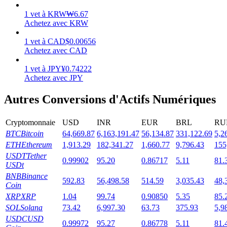
1
vet
à
KRW
₩
6.67
Achetez avec KRW
1
vet
à
CAD
$
0.00656
Achetez avec CAD
Jalonnement
1
vet
à
JPY
¥
0.74222
Des rendements élevés et un accès instantané
Achetez avec JPY
Autres Conversions d'Actifs Numériques
Cryptomonnaie
USD
INR
EUR
BRL
RU
BTC
Bitcoin
64,669.87
6,163,191.47
56,134.87
331,122.69
5,2
ETH
Ethereum
1,913.29
182,341.27
1,660.77
9,796.43
155
USDT
Tether
0.99902
95.20
0.86717
5.11
81.
USDt
Launchpool
BNB
Binance
592.83
56,498.58
514.59
3,035.43
48,
Coin
Staking flexible pour gagner des jetons populaires
XRP
XRP
1.04
99.74
0.90850
5.35
85.
SOL
Solana
73.42
6,997.30
63.73
375.93
5,9
USDC
USD
0.99972
95.27
0.86778
5.11
81.