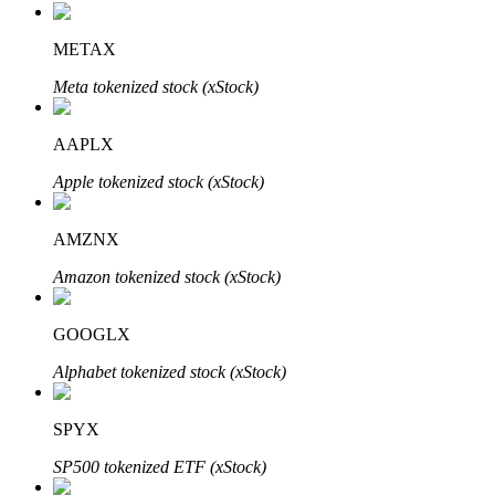
METAX
Meta tokenized stock (xStock)
AAPLX
Investissement automobile
Apple tokenized stock (xStock)
Obtenez des bénéfices à long terme et des intérêts flexibles
AMZNX
Amazon tokenized stock (xStock)
GOOGLX
Alphabet tokenized stock (xStock)
SPYX
Apprenez le Staking
SP500 tokenized ETF (xStock)
Découvrez comment gagner un revenu passif