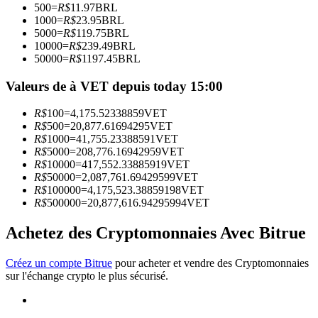
500
=
R$
11.97
BRL
1000
=
R$
23.95
BRL
5000
=
R$
119.75
BRL
Devenez un trader de copie
10000
=
R$
239.49
BRL
50000
=
R$
1197.45
BRL
Profitez du partage des bénéfices et des commissions de copy
trading
Valeurs de à VET depuis today 15:00
R$
100
=
4,175.52338859
VET
R$
500
=
20,877.61694295
VET
R$
1000
=
41,755.23388591
VET
R$
5000
=
208,776.16942959
VET
R$
10000
=
417,552.33885919
VET
R$
50000
=
2,087,761.69429599
VET
R$
100000
=
4,175,523.38859198
VET
R$
500000
=
20,877,616.94295994
VET
Information
Achetez des Cryptomonnaies Avec Bitrue
Analyse de mégadonnées, y compris des informations
commerciales, etc.
Créez un compte Bitrue
pour acheter et vendre des Cryptomonnaies
sur l'échange crypto le plus sécurisé.