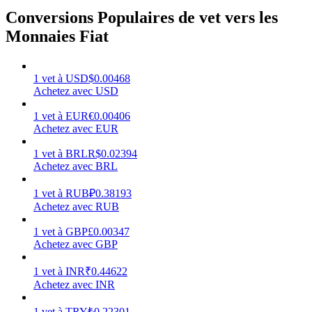
Conversions Populaires de vet vers les
Monnaies Fiat
Gagner
1
vet
à
USD
$
0.00468
Achetez avec USD
1
vet
à
EUR
€
0.00406
Achetez avec EUR
1
vet
à
BRL
R$
0.02394
Achetez avec BRL
1
vet
à
RUB
₽
0.38193
Achetez avec RUB
Cochon de puissance
1
vet
à
GBP
£
0.00347
Achetez avec GBP
Gagnez quotidiennement des récompenses compétitives
1
vet
à
INR
₹
0.44622
Achetez avec INR
1
vet
à
TRY
₺
0.22301