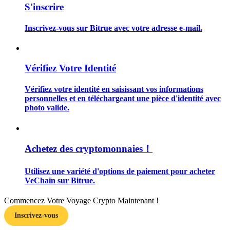
S'inscrire
Inscrivez-vous sur Bitrue avec votre adresse e-mail.
Guide
Vérifiez Votre Identité
Guide de démarrage des contrats à terme
Vérifiez votre identité en saisissant vos informations
personnelles et en téléchargeant une pièce d'identité avec
photo valide.
Achetez des cryptomonnaies！
Utilisez une variété d'options de paiement pour acheter
VeChain sur Bitrue.
Stratégies de trading
Apprenez à rester rentable
Commencez Votre Voyage Crypto Maintenant !
Inscrivez-vous