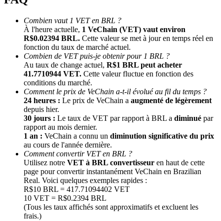
Combien vaut 1 VET en BRL ?
À l'heure actuelle,
1 VeChain (VET) vaut environ
R$0.02394 BRL.
Cette valeur se met à jour en temps réel en
fonction du taux de marché actuel.
Combien de VET puis-je obtenir pour 1 BRL ?
Au taux de change actuel,
R$1 BRL peut acheter
41.7710944 VET.
Cette valeur fluctue en fonction des
conditions du marché.
Comment le prix de VeChain a-t-il évolué au fil du temps ?
Parrainage
24 heures :
Le prix de VeChain a
augmenté de légèrement
Invitez un ami pour recevoir des récompenses en espèces
depuis hier.
30 jours :
Le taux de VET par rapport à BRL a
diminué
par
Deposit CASHCAT & Win
rapport au mois dernier.
1 an :
VeChain a connu un
diminution significative du prix
au cours de l'année dernière.
Comment convertir VET en BRL ?
Utilisez notre
VET à BRL convertisseur
en haut de cette
page pour convertir instantanément VeChain en Brazilian
Real. Voici quelques exemples rapides :
R$10 BRL = 417.71094402 VET
10 VET = R$0.2394 BRL
(Tous les taux affichés sont approximatifs et excluent les
frais.)