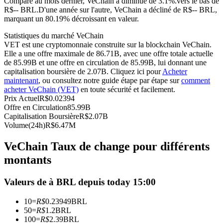
Comparé au mois dernier, VeChain a diminué de 3.1%.vers le bas de
R$-- BRL.
D'une année sur l'autre, VeChain a décliné de R$-- BRL,
Futures USDC
marquant un 80.19% décroissant en valeur.
Futures utilisant l'USDC comme garantie
Statistiques du marché VeChain
VET est une cryptomonnaie construite sur la blockchain VeChain.
Elle a une offre maximale de 86.71B, avec une offre totale actuelle
de 85.99B et une offre en circulation de 85.99B, lui donnant une
capitalisation boursière de 2.07B. Cliquez ici pour
Acheter
maintenant
, ou consultez notre guide étape par étape sur
comment
acheter VeChain (VET)
en toute sécurité et facilement.
Prix Actuel
R$
0.02394
Offre en Circulation
85.99B
Capitalisation Boursière
R$
2.07B
Volume(24h)
R$
6.47M
Copie de Trading
VeChain Taux de change pour différents
Rejoignez les meilleurs traders
montants
Valeurs de à BRL depuis today 15:00
10
=
R$
0.23949
BRL
50
=
R$
1.2
BRL
100
=
R$
2.39
BRL