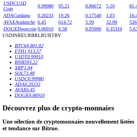
USDC
USD
0.99980
95.21
0.86672
5.10
81.
Coin
ADA
Cardano
0.20233
19.26
0.17540
1.03
16.
AVAX
Avalanche
6.45
614.72
5.59
32.99
526
DOGE
Dogecoin
0.06910
6.58
0.05990
0.35319
5.6
USD
INR
EUR
BRL
RUB
TRY
Blocages BTR
BTC
64,801.82
ETH
1,913.57
Des investissements exclusifs pour les détenteurs de BTR
USDT
0.99910
BNB
593.22
XRP
1.04
SOL
73.48
USDC
0.99980
ADA
0.20233
AVAX
6.45
DOGE
0.06910
Découvrez plus de crypto-monnaies
Prêts
Une sélection de cryptomonnaies nouvellement listées
Service d'emprunt adossé à des cryptomonnaies
et tendance sur
Bitrue
.