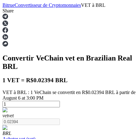
Bitrue
Convertisseur de Cryptomonnaies
VET
à
BRL
Share
Contrats à terme
Convertir VeChain
vet
en Brazilian Real
BRL
1 VET = R$0.02394 BRL
VET à BRL : 1 VeChain se convertit en R$0.02394 BRL à partir de
August 6 at 3:00 PM
Futures USDT
Futures utilisant l'USDT comme garantie
vet
vet
BRL
Acheter
vet
(
vet
)