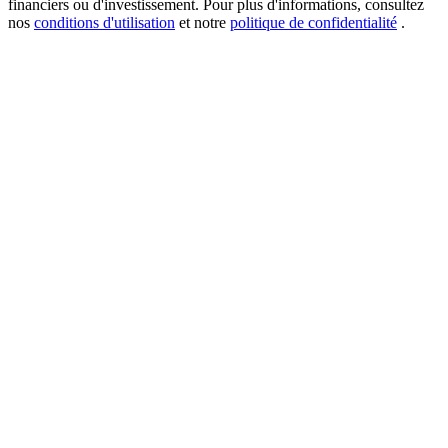
financiers ou d'investissement. Pour plus d'informations, consultez
nos
conditions d'utilisation
et notre
politique de confidentialité
.
New Listing Futures Fest
Trade New Futures, Win 200,000 USDT
Crypto World Cup 2026: Grand Finale
77,777+3k Rewards
Plus d'événements