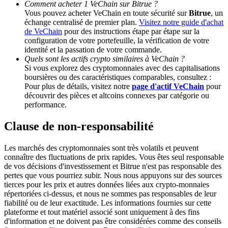
Comment acheter 1 VeChain sur Bitrue ?
Vous pouvez acheter VeChain en toute sécurité sur
Bitrue
, un
échange centralisé de premier plan.
Visitez notre guide d'achat
Deposit CASHCAT & Win
de VeChain
pour des instructions étape par étape sur la
configuration de votre portefeuille, la vérification de votre
Share 500000 CASHCAT prize pool
identité et la passation de votre commande.
Quels sont les actifs crypto similaires à VeChain ?
Si vous explorez des cryptomonnaies avec des capitalisations
boursières ou des caractéristiques comparables, consultez :
Exclusive for BitMart Users
Pour plus de détails, visitez notre
page d'actif VeChain
pour
découvrir des pièces et altcoins connexes par catégorie ou
Register & Trade to Win 500,000 USDT
performance.
Clause de non-responsabilité
Precious Metals Trading Carnival
Les marchés des cryptomonnaies sont très volatils et peuvent
connaître des fluctuations de prix rapides. Vous êtes seul responsable
Trade Gold & Silver · 33,333 USDT Bonus
de vos décisions d'investissement et Bitrue n'est pas responsable des
pertes que vous pourriez subir. Nous nous appuyons sur des sources
tierces pour les prix et autres données liées aux crypto-monnaies
répertoriées ci-dessus, et nous ne sommes pas responsables de leur
fiabilité ou de leur exactitude. Les informations fournies sur cette
USDT New User Exclusive 10% APR
plateforme et tout matériel associé sont uniquement à des fins
d'information et ne doivent pas être considérées comme des conseils
USDT Flexible Staking | Daily Rewards