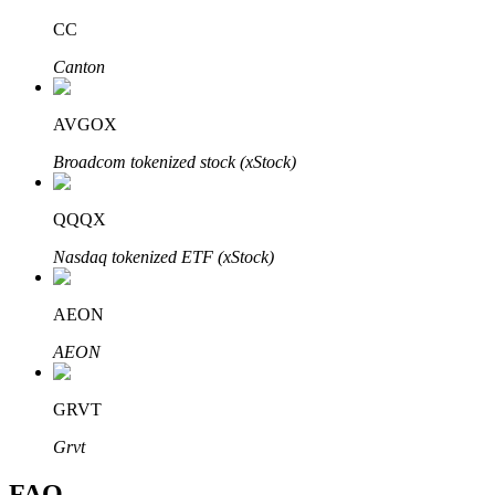
Bitrue
AI
CC
Canton
AVGOX
Broadcom tokenized stock (xStock)
Partenaires Bitrue
QQQX
Nasdaq tokenized ETF (xStock)
AEON
AEON
GRVT
Affiliés Bitrue
Grvt
Jusqu'à 65 % de commissions !
FAQ