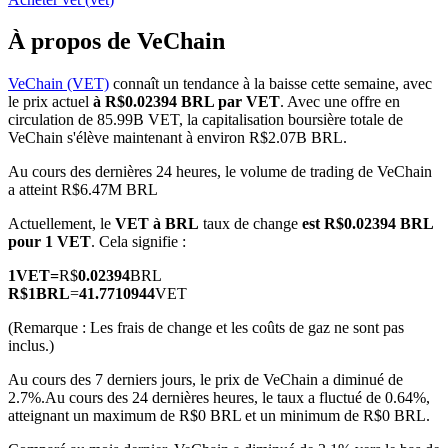
À propos de VeChain
VeChain (VET)
connaît un tendance à la baisse cette semaine, avec
le prix actuel
à R$0.02394 BRL par VET
. Avec une offre en
Futures COIN-M
circulation de 85.99B VET, la capitalisation boursière totale de
VeChain s'élève maintenant à environ R$2.07B BRL.
Contrats à terme sur crypto-monnaie
Au cours des dernières 24 heures, le volume de trading de VeChain
a atteint R$6.47M BRL
TradFi
Actuellement, le
VET à BRL
taux de change
est R$0.02394 BRL
pour 1 VET
. Cela signifie :
Produits dérivés sur actions, forex, métaux précieux et matières
premières
1
VET
=
R$
0.02394
BRL
R$
1
BRL
=
41.7710944
VET
(Remarque : Les frais de change et les coûts de gaz ne sont pas
inclus.)
Au cours des 7 derniers jours, le prix de VeChain a diminué de
2.7%.
Au cours des 24 dernières heures, le taux a fluctué de 0.64%,
atteignant un maximum de R$0 BRL et un minimum de R$0 BRL.