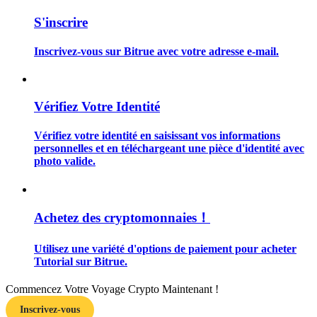
S'inscrire
Inscrivez-vous sur Bitrue avec votre adresse e-mail.
Guide
Vérifiez Votre Identité
Guide de démarrage des contrats à terme
Vérifiez votre identité en saisissant vos informations
personnelles et en téléchargeant une pièce d'identité avec
photo valide.
Achetez des cryptomonnaies！
Utilisez une variété d'options de paiement pour acheter
Stratégies de trading
Tutorial sur Bitrue.
Apprenez à rester rentable
Commencez Votre Voyage Crypto Maintenant !
Inscrivez-vous