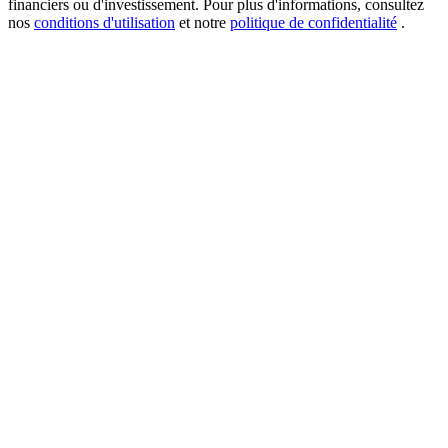
financiers ou d'investissement. Pour plus d'informations, consultez
nos
conditions d'utilisation
et notre
politique de confidentialité
.
USDT New User Exclusive 10% APR
USDT Flexible Staking | Daily Rewards
BTC New User Exclusive: 6.5% APR
BTC Flexible Staking | Daily Rewards
Plus d'événements