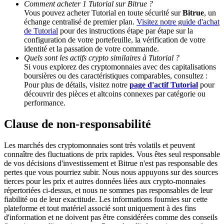
Comment acheter 1 Tutorial sur Bitrue ?
Vous pouvez acheter Tutorial en toute sécurité sur
Bitrue
, un
échange centralisé de premier plan.
Visitez notre guide d'achat
BTC Welcome Rewards
de Tutorial
pour des instructions étape par étape sur la
configuration de votre portefeuille, la vérification de votre
Deposit & Trade BTC to Share 25000 USDT prize pool!
identité et la passation de votre commande.
Quels sont les actifs crypto similaires à Tutorial ?
Si vous explorez des cryptomonnaies avec des capitalisations
boursières ou des caractéristiques comparables, consultez :
Deposit CASHCAT & Win
Pour plus de détails, visitez notre
page d'actif Tutorial
pour
découvrir des pièces et altcoins connexes par catégorie ou
Share 500000 CASHCAT prize pool
performance.
Clause de non-responsabilité
Exclusive for BitMart Users
Les marchés des cryptomonnaies sont très volatils et peuvent
connaître des fluctuations de prix rapides. Vous êtes seul responsable
Register & Trade to Win 500,000 USDT
de vos décisions d'investissement et Bitrue n'est pas responsable des
pertes que vous pourriez subir. Nous nous appuyons sur des sources
tierces pour les prix et autres données liées aux crypto-monnaies
répertoriées ci-dessus, et nous ne sommes pas responsables de leur
fiabilité ou de leur exactitude. Les informations fournies sur cette
Precious Metals Trading Carnival
plateforme et tout matériel associé sont uniquement à des fins
d'information et ne doivent pas être considérées comme des conseils
Trade Gold & Silver · 33,333 USDT Bonus