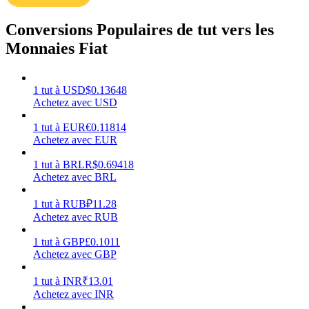
Conversions Populaires de tut vers les
Monnaies Fiat
Gagner
1
tut
à
USD
$
0.13648
Achetez avec USD
1
tut
à
EUR
€
0.11814
Achetez avec EUR
1
tut
à
BRL
R$
0.69418
Achetez avec BRL
1
tut
à
RUB
₽
11.28
Achetez avec RUB
Cochon de puissance
1
tut
à
GBP
£
0.1011
Gagnez quotidiennement des récompenses compétitives
Achetez avec GBP
1
tut
à
INR
₹
13.01
Achetez avec INR