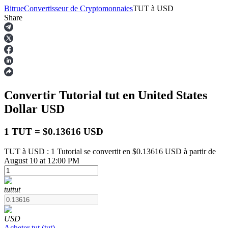
Bitrue
Convertisseur de Cryptomonnaies
TUT
à
USD
Share
Contrats à terme
Convertir Tutorial
tut
en United States
Dollar
USD
1 TUT = $0.13616 USD
TUT à USD : 1 Tutorial se convertit en $0.13616 USD à partir de
August 10 at 12:00 PM
Futures USDT
Futures utilisant l'USDT comme garantie
tut
tut
USD
Acheter
tut
(
tut
)