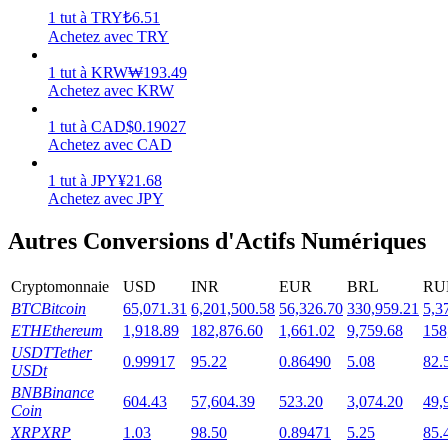
1
tut
à
TRY
₺
6.51
Achetez avec TRY
1
tut
à
KRW
₩
193.49
Achetez avec KRW
Jalonnement
1
tut
à
CAD
$
0.19027
Des rendements élevés et un accès instantané
Achetez avec CAD
1
tut
à
JPY
¥
21.68
Achetez avec JPY
Autres Conversions d'Actifs Numériques
Cryptomonnaie
USD
INR
EUR
BRL
RU
BTC
Bitcoin
65,071.31
6,201,500.58
56,326.70
330,959.21
5,3
ETH
Ethereum
1,918.89
182,876.60
1,661.02
9,759.68
158
Launchpool
USDT
Tether
0.99917
95.22
0.86490
5.08
82.
USDt
Staking flexible pour gagner des jetons populaires
BNB
Binance
604.43
57,604.39
523.20
3,074.20
49,
Coin
XRP
XRP
1.03
98.50
0.89471
5.25
85.