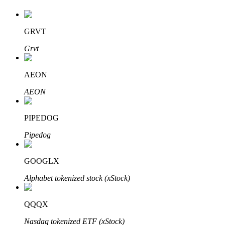
GRVT
Grvt
AEON
Investissement automobile
AEON
Obtenez des bénéfices à long terme et des intérêts flexibles
PIPEDOG
Pipedog
GOOGLX
Alphabet tokenized stock (xStock)
Apprenez le Staking
QQQX
Découvrez comment gagner un revenu passif
Nasdaq tokenized ETF (xStock)