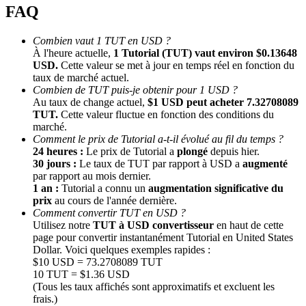
FAQ
Combien vaut 1 TUT en USD ?
À l'heure actuelle,
1 Tutorial (TUT) vaut environ $0.13648
USD.
Cette valeur se met à jour en temps réel en fonction du
taux de marché actuel.
Combien de TUT puis-je obtenir pour 1 USD ?
Au taux de change actuel,
$1 USD peut acheter 7.32708089
TUT.
Cette valeur fluctue en fonction des conditions du
marché.
Parrainage
Comment le prix de Tutorial a-t-il évolué au fil du temps ?
Invitez un ami pour recevoir des récompenses en espèces
24 heures :
Le prix de Tutorial a
plongé
depuis hier.
30 jours :
Le taux de TUT par rapport à USD a
augmenté
BTC Welcome Rewards
par rapport au mois dernier.
1 an :
Tutorial a connu un
augmentation significative du
prix
au cours de l'année dernière.
Comment convertir TUT en USD ?
Utilisez notre
TUT à USD convertisseur
en haut de cette
page pour convertir instantanément Tutorial en United States
Dollar. Voici quelques exemples rapides :
$10 USD = 73.2708089 TUT
10 TUT = $1.36 USD
(Tous les taux affichés sont approximatifs et excluent les
frais.)