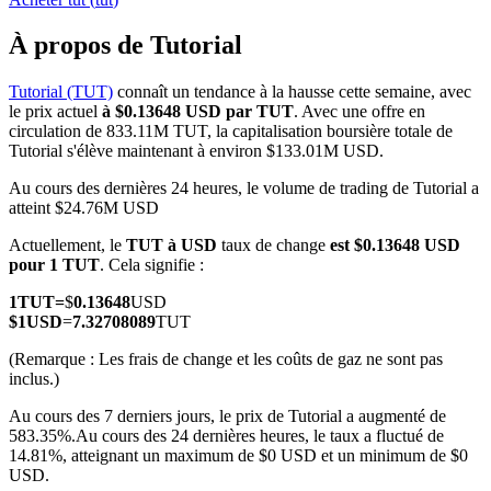
À propos de Tutorial
Tutorial (TUT)
connaît un tendance à la hausse cette semaine, avec
le prix actuel
à $0.13648 USD par TUT
. Avec une offre en
Futures COIN-M
circulation de 833.11M TUT, la capitalisation boursière totale de
Tutorial s'élève maintenant à environ $133.01M USD.
Contrats à terme sur crypto-monnaie
Au cours des dernières 24 heures, le volume de trading de Tutorial a
atteint $24.76M USD
TradFi
Actuellement, le
TUT à USD
taux de change
est $0.13648 USD
pour 1 TUT
. Cela signifie :
Produits dérivés sur actions, forex, métaux précieux et matières
premières
1
TUT
=
$
0.13648
USD
$
1
USD
=
7.32708089
TUT
(Remarque : Les frais de change et les coûts de gaz ne sont pas
inclus.)
Au cours des 7 derniers jours, le prix de Tutorial a augmenté de
583.35%.
Au cours des 24 dernières heures, le taux a fluctué de
14.81%, atteignant un maximum de $0 USD et un minimum de $0
USD.