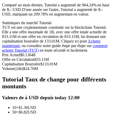
Comparé au mois dernier, Tutorial a augmenté de 964.24%.en haut
Futures USDC
de $-- USD.
D'une année sur l'autre, Tutorial a augmenté de $--
USD, marquant un 209.78% en augmentant en valeur.
Futures utilisant l'USDC comme garantie
Statistiques du marché Tutorial
TUT est une cryptomonnaie construite sur la blockchain Tutorial.
Elle a une offre maximale de 1B, avec une offre totale actuelle de
833.11M et une offre en circulation de 833.11M, lui donnant une
capitalisation boursière de 133.01M. Cliquez ici pour
Acheter
maintenant
, ou consultez notre guide étape par étape sur
comment
acheter Tutorial (TUT)
en toute sécurité et facilement.
Prix Actuel
$
0.13648
Offre en Circulation
833.11M
Capitalisation Boursière
$
133.01M
Copie de Trading
Volume(24h)
$
24.76M
Rejoignez les meilleurs traders
Tutorial Taux de change pour différents
montants
Valeurs de à USD depuis today 12:00
10
=
$
1.36
USD
50
=
$
6.82
USD