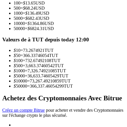
100
=
$
13.65
USD
500
=
$
68.24
USD
1000
=
$
136.49
USD
Devenez un trader de copie
5000
=
$
682.43
USD
10000
=
$
1364.86
USD
Profitez du partage des bénéfices et des commissions de copy
50000
=
$
6824.31
USD
trading
Valeurs de à TUT depuis today 12:00
$
10
=
73.2674921
TUT
$
50
=
366.33746054
TUT
$
100
=
732.67492108
TUT
$
500
=
3,663.37460542
TUT
$
1000
=
7,326.74921085
TUT
$
5000
=
36,633.74605429
TUT
$
10000
=
73,267.49210859
TUT
$
50000
=
366,337.46054299
TUT
Information
Analyse de mégadonnées, y compris des informations
Achetez des Cryptomonnaies Avec Bitrue
commerciales, etc.
Créez un compte Bitrue
pour acheter et vendre des Cryptomonnaies
sur l'échange crypto le plus sécurisé.