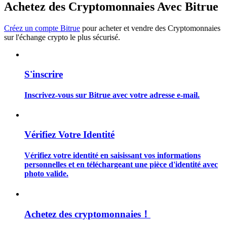
Achetez des Cryptomonnaies Avec Bitrue
Créez un compte Bitrue
pour acheter et vendre des Cryptomonnaies
sur l'échange crypto le plus sécurisé.
Guide
S'inscrire
Guide de démarrage des contrats à terme
Inscrivez-vous sur Bitrue avec votre adresse e-mail.
Vérifiez Votre Identité
Vérifiez votre identité en saisissant vos informations
personnelles et en téléchargeant une pièce d'identité avec
photo valide.
Stratégies de trading
Apprenez à rester rentable
Achetez des cryptomonnaies！