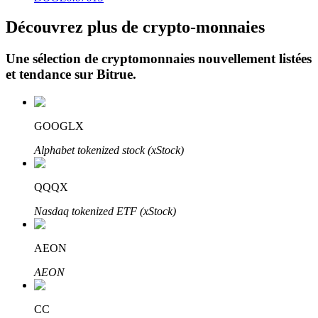
Découvrez plus de crypto-monnaies
Une sélection de cryptomonnaies nouvellement listées
et tendance sur
Bitrue
.
Investissement automobile
GOOGLX
Obtenez des bénéfices à long terme et des intérêts flexibles
Alphabet tokenized stock (xStock)
QQQX
Nasdaq tokenized ETF (xStock)
AEON
AEON
Apprenez le Staking
Découvrez comment gagner un revenu passif
CC