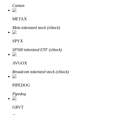
Bitrue
AI
Canton
METAX
Meta tokenized stock (xStock)
SPYX
Partenaires Bitrue
SP500 tokenized ETF (xStock)
AVGOX
Broadcom tokenized stock (xStock)
PIPEDOG
Pipedog
Affiliés Bitrue
GRVT
Jusqu'à 65 % de commissions !