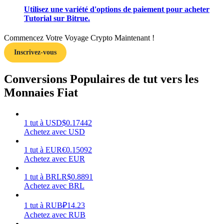
Utilisez une variété d'options de paiement pour acheter
Tutorial sur Bitrue.
Commencez Votre Voyage Crypto Maintenant !
Inscrivez-vous
Gagner
Conversions Populaires de tut vers les
Monnaies Fiat
1
tut
à
USD
$
0.17442
Achetez avec USD
1
tut
à
EUR
€
0.15092
Achetez avec EUR
Cochon de puissance
Gagnez quotidiennement des récompenses compétitives
1
tut
à
BRL
R$
0.8891
Achetez avec BRL
1
tut
à
RUB
₽
14.23
Achetez avec RUB