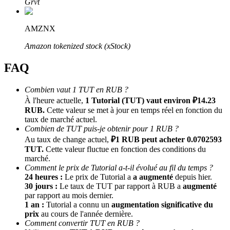
Grvt
AMZNX
Amazon tokenized stock (xStock)
FAQ
Combien vaut 1 TUT en RUB ?
Parrainage
À l'heure actuelle,
1 Tutorial (TUT) vaut environ ₽14.23
RUB.
Cette valeur se met à jour en temps réel en fonction du
Invitez un ami pour recevoir des récompenses en espèces
taux de marché actuel.
Combien de TUT puis-je obtenir pour 1 RUB ?
BTC Welcome Rewards
Au taux de change actuel,
₽1 RUB peut acheter 0.0702593
TUT.
Cette valeur fluctue en fonction des conditions du
marché.
Comment le prix de Tutorial a-t-il évolué au fil du temps ?
24 heures :
Le prix de Tutorial a
a augmenté
depuis hier.
30 jours :
Le taux de TUT par rapport à RUB a
augmenté
par rapport au mois dernier.
1 an :
Tutorial a connu un
augmentation significative du
prix
au cours de l'année dernière.
Comment convertir TUT en RUB ?