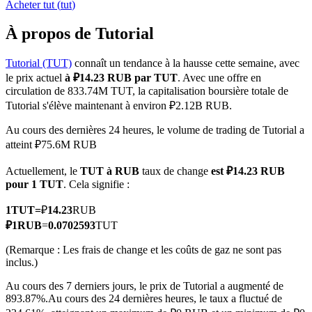
Acheter
tut
(
tut
)
À propos de Tutorial
Tutorial (TUT)
connaît un tendance à la hausse cette semaine, avec
Futures COIN-M
le prix actuel
à ₽14.23 RUB par TUT
. Avec une offre en
circulation de 833.74M TUT, la capitalisation boursière totale de
Contrats à terme sur crypto-monnaie
Tutorial s'élève maintenant à environ ₽2.12B RUB.
Au cours des dernières 24 heures, le volume de trading de Tutorial a
atteint ₽75.6M RUB
TradFi
Actuellement, le
TUT à RUB
taux de change
est ₽14.23 RUB
Produits dérivés sur actions, forex, métaux précieux et matières
pour 1 TUT
. Cela signifie :
premières
1
TUT
=
₽
14.23
RUB
₽
1
RUB
=
0.0702593
TUT
(Remarque : Les frais de change et les coûts de gaz ne sont pas
inclus.)
Au cours des 7 derniers jours, le prix de Tutorial a augmenté de
893.87%.
Au cours des 24 dernières heures, le taux a fluctué de