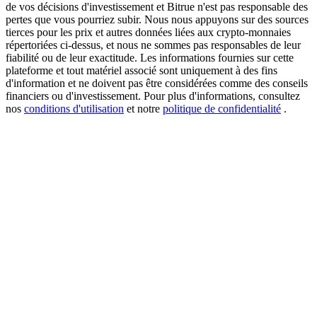
de vos décisions d'investissement et Bitrue n'est pas responsable des
pertes que vous pourriez subir. Nous nous appuyons sur des sources
tierces pour les prix et autres données liées aux crypto-monnaies
répertoriées ci-dessus, et nous ne sommes pas responsables de leur
USDT New User Exclusive 10% APR
fiabilité ou de leur exactitude. Les informations fournies sur cette
plateforme et tout matériel associé sont uniquement à des fins
USDT Flexible Staking | Daily Rewards
d'information et ne doivent pas être considérées comme des conseils
financiers ou d'investissement. Pour plus d'informations, consultez
nos
conditions d'utilisation
et notre
politique de confidentialité
.
BTC New User Exclusive: 6.5% APR
BTC Flexible Staking | Daily Rewards
Plus d'événements