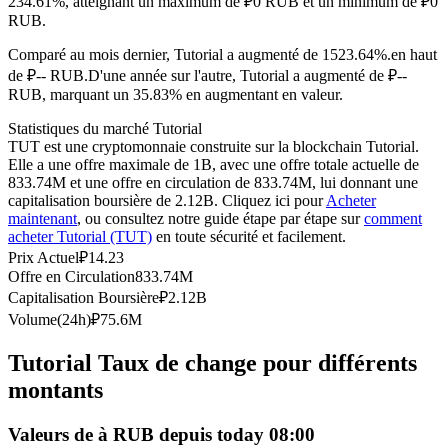
234.61%, atteignant un maximum de ₽0 RUB et un minimum de ₽0
RUB.
Futures USDC
Comparé au mois dernier, Tutorial a augmenté de 1523.64%.en haut
Futures utilisant l'USDC comme garantie
de ₽-- RUB.
D'une année sur l'autre, Tutorial a augmenté de ₽--
RUB, marquant un 35.83% en augmentant en valeur.
Statistiques du marché Tutorial
TUT est une cryptomonnaie construite sur la blockchain Tutorial.
Elle a une offre maximale de 1B, avec une offre totale actuelle de
833.74M et une offre en circulation de 833.74M, lui donnant une
capitalisation boursière de 2.12B. Cliquez ici pour
Acheter
maintenant
, ou consultez notre guide étape par étape sur
comment
acheter Tutorial (TUT)
en toute sécurité et facilement.
Prix Actuel
₽
14.23
Copie de Trading
Offre en Circulation
833.74M
Rejoignez les meilleurs traders
Capitalisation Boursière
₽
2.12B
Volume(24h)
₽
75.6M
Tutorial Taux de change pour différents
montants
Valeurs de à RUB depuis today 08:00