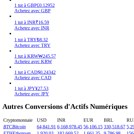
1
tut
à
GBP
£
0.12952
Achetez avec GBP
1
tut
à
INR
₹
16.59
Achetez avec INR
Jalonnement
1
tut
à
TRY
₺
8.32
Des rendements élevés et un accès instantané
Achetez avec TRY
1
tut
à
KRW
₩
245.57
Achetez avec KRW
1
tut
à
CAD
$
0.24342
Achetez avec CAD
1
tut
à
JPY
¥
27.53
Achetez avec JPY
Launchpool
Autres Conversions d'Actifs Numériques
Staking flexible pour gagner des jetons populaires
Cryptomonnaie
USD
INR
EUR
BRL
RU
BTC
Bitcoin
64,841.91
6,168,978.45
56,106.15
330,518.67
5,2
ETH
Ethereum
1,920.03
182,669.52
1,661.35
9,786.98
156