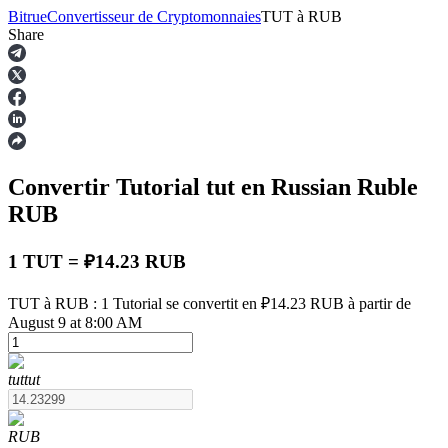
Bitrue
Convertisseur de Cryptomonnaies
TUT
à
RUB
Share
Contrats à terme
Convertir Tutorial
tut
en Russian Ruble
RUB
1 TUT = ₽14.23 RUB
TUT à RUB : 1 Tutorial se convertit en ₽14.23 RUB à partir de
Futures USDT
August 9 at 8:00 AM
Futures utilisant l'USDT comme garantie
tut
tut
RUB