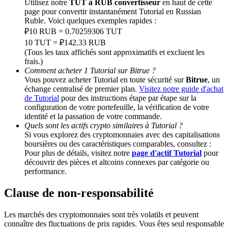
Utilisez notre
TUT à RUB convertisseur
en haut de cette
page pour convertir instantanément Tutorial en Russian
Ruble. Voici quelques exemples rapides :
BTC Welcome Rewards
₽10 RUB = 0.70259306 TUT
Deposit & Trade BTC to Share 25000 USDT prize pool!
10 TUT = ₽142.33 RUB
(Tous les taux affichés sont approximatifs et excluent les
frais.)
Comment acheter 1 Tutorial sur Bitrue ?
Vous pouvez acheter Tutorial en toute sécurité sur
Bitrue
, un
Deposit CASHCAT & Win
échange centralisé de premier plan.
Visitez notre guide d'achat
de Tutorial
pour des instructions étape par étape sur la
Share 500000 CASHCAT prize pool
configuration de votre portefeuille, la vérification de votre
identité et la passation de votre commande.
Quels sont les actifs crypto similaires à Tutorial ?
Si vous explorez des cryptomonnaies avec des capitalisations
boursières ou des caractéristiques comparables, consultez :
Exclusive for BitMart Users
Pour plus de détails, visitez notre
page d'actif Tutorial
pour
découvrir des pièces et altcoins connexes par catégorie ou
Register & Trade to Win 500,000 USDT
performance.
Clause de non-responsabilité
Precious Metals Trading Carnival
Les marchés des cryptomonnaies sont très volatils et peuvent
connaître des fluctuations de prix rapides. Vous êtes seul responsable
Trade Gold & Silver · 33,333 USDT Bonus