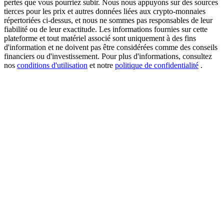
pertes que vous pourriez subir. Nous nous appuyons sur des sources
tierces pour les prix et autres données liées aux crypto-monnaies
répertoriées ci-dessus, et nous ne sommes pas responsables de leur
fiabilité ou de leur exactitude. Les informations fournies sur cette
plateforme et tout matériel associé sont uniquement à des fins
New Listing Futures Fest
d'information et ne doivent pas être considérées comme des conseils
Trade New Futures, Win 200,000 USDT
financiers ou d'investissement. Pour plus d'informations, consultez
nos
conditions d'utilisation
et notre
politique de confidentialité
.
Crypto World Cup 2026: Grand Finale
77,777+3k Rewards
Plus d'événements