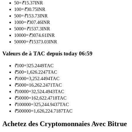
50
=
₹
15.37
INR
100
=
₹
30.75
INR
Devenez un trader de copie
500
=
₹
153.73
INR
1000
=
₹
307.46
INR
Profitez du partage des bénéfices et des commissions de copy
5000
=
₹
1537.3
INR
trading
10000
=
₹
3074.61
INR
50000
=
₹
15373.03
INR
Valeurs de à TAC depuis today 06:59
₹
100
=
325.2449
TAC
₹
500
=
1,626.2247
TAC
₹
1000
=
3,252.4494
TAC
₹
5000
=
16,262.2471
TAC
Information
₹
10000
=
32,524.4943
TAC
₹
50000
=
162,622.4718
TAC
Analyse de mégadonnées, y compris des informations
₹
100000
=
325,244.9437
TAC
commerciales, etc.
₹
500000
=
1,626,224.7187
TAC
Achetez des Cryptomonnaies Avec Bitrue