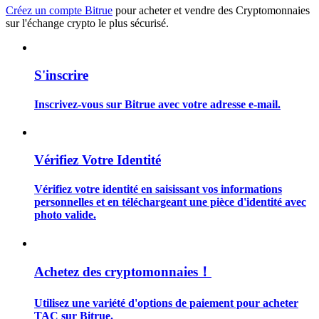
Créez un compte Bitrue
pour acheter et vendre des Cryptomonnaies
sur l'échange crypto le plus sécurisé.
S'inscrire
Guide
Inscrivez-vous sur Bitrue avec votre adresse e-mail.
Guide de démarrage des contrats à terme
Vérifiez Votre Identité
Vérifiez votre identité en saisissant vos informations
personnelles et en téléchargeant une pièce d'identité avec
photo valide.
Stratégies de trading
Achetez des cryptomonnaies！
Apprenez à rester rentable
Utilisez une variété d'options de paiement pour acheter
TAC sur Bitrue.