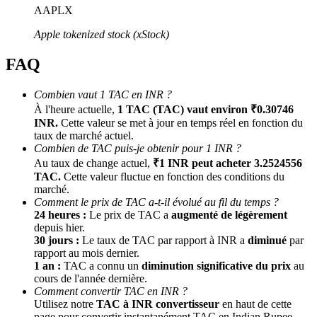
AAPLX
Apple tokenized stock (xStock)
FAQ
Combien vaut 1 TAC en INR ?
À l'heure actuelle,
1 TAC (TAC) vaut environ ₹0.30746
INR.
Cette valeur se met à jour en temps réel en fonction du
Parrainage
taux de marché actuel.
Combien de TAC puis-je obtenir pour 1 INR ?
Invitez un ami pour recevoir des récompenses en espèces
Au taux de change actuel,
₹1 INR peut acheter 3.2524556
TAC.
Cette valeur fluctue en fonction des conditions du
Deposit CASHCAT & Win
marché.
Comment le prix de TAC a-t-il évolué au fil du temps ?
24 heures :
Le prix de TAC a
augmenté de légèrement
depuis hier.
30 jours :
Le taux de TAC par rapport à INR a
diminué
par
rapport au mois dernier.
1 an :
TAC a connu un
diminution significative du prix
au
cours de l'année dernière.
Comment convertir TAC en INR ?
Utilisez notre
TAC à INR convertisseur
en haut de cette
page pour convertir instantanément TAC en Indian Rupee.