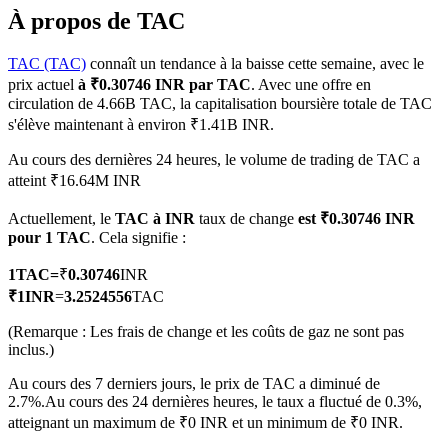
À propos de TAC
TAC (TAC)
connaît un tendance à la baisse cette semaine, avec le
prix actuel
à ₹0.30746 INR par TAC
. Avec une offre en
circulation de 4.66B TAC, la capitalisation boursière totale de TAC
Futures COIN-M
s'élève maintenant à environ ₹1.41B INR.
Contrats à terme sur crypto-monnaie
Au cours des dernières 24 heures, le volume de trading de TAC a
atteint ₹16.64M INR
TradFi
Actuellement, le
TAC à INR
taux de change
est ₹0.30746 INR
pour 1 TAC
. Cela signifie :
Produits dérivés sur actions, forex, métaux précieux et matières
premières
1
TAC
=
₹
0.30746
INR
₹
1
INR
=
3.2524556
TAC
(Remarque : Les frais de change et les coûts de gaz ne sont pas
inclus.)
Au cours des 7 derniers jours, le prix de TAC a diminué de
2.7%.
Au cours des 24 dernières heures, le taux a fluctué de 0.3%,
atteignant un maximum de ₹0 INR et un minimum de ₹0 INR.