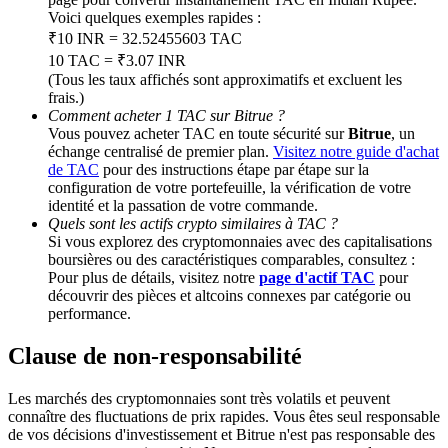
Voici quelques exemples rapides :
₹10 INR = 32.52455603 TAC
Deposit CASHCAT & Win
10 TAC = ₹3.07 INR
(Tous les taux affichés sont approximatifs et excluent les
Share 500000 CASHCAT prize pool
frais.)
Comment acheter 1 TAC sur Bitrue ?
Vous pouvez acheter TAC en toute sécurité sur
Bitrue
, un
échange centralisé de premier plan.
Visitez notre guide d'achat
Exclusive for BitMart Users
de TAC
pour des instructions étape par étape sur la
configuration de votre portefeuille, la vérification de votre
Register & Trade to Win 500,000 USDT
identité et la passation de votre commande.
Quels sont les actifs crypto similaires à TAC ?
Si vous explorez des cryptomonnaies avec des capitalisations
boursières ou des caractéristiques comparables, consultez :
Pour plus de détails, visitez notre
page d'actif TAC
pour
Precious Metals Trading Carnival
découvrir des pièces et altcoins connexes par catégorie ou
performance.
Trade Gold & Silver · 33,333 USDT Bonus
Clause de non-responsabilité
Les marchés des cryptomonnaies sont très volatils et peuvent
USDT New User Exclusive 10% APR
connaître des fluctuations de prix rapides. Vous êtes seul responsable
de vos décisions d'investissement et Bitrue n'est pas responsable des
USDT Flexible Staking | Daily Rewards