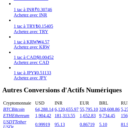
1
tac
à
INR
₹
0.30746
Achetez avec INR
1
tac
à
TRY
₺
0.15405
Jalonnement
Achetez avec TRY
Des rendements élevés et un accès instantané
1
tac
à
KRW
₩
4.57
Achetez avec KRW
1
tac
à
CAD
$
0.00452
Achetez avec CAD
1
tac
à
JPY
¥
0.51133
Achetez avec JPY
Autres Conversions d'Actifs Numériques
Launchpool
Cryptomonnaie
USD
INR
EUR
BRL
RU
Staking flexible pour gagner des jetons populaires
BTC
Bitcoin
64,288.14
6,120,655.97
55,795.10
328,608.86
5,2
ETH
Ethereum
1,904.42
181,313.55
1,652.83
9,734.45
156
USDT
Tether
0.99919
95.13
0.86719
5.10
81.
USDt