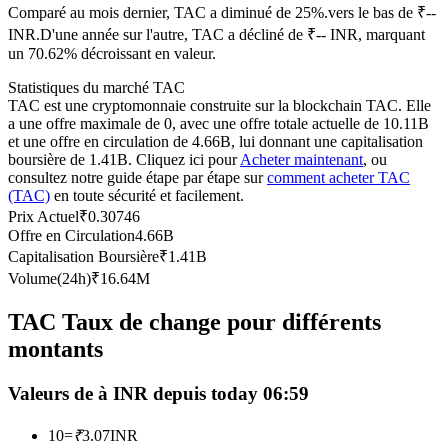
Comparé au mois dernier, TAC a diminué de 25%.vers le bas de ₹--
Futures USDC
INR.
D'une année sur l'autre, TAC a décliné de ₹-- INR, marquant
un 70.62% décroissant en valeur.
Futures utilisant l'USDC comme garantie
Statistiques du marché TAC
TAC est une cryptomonnaie construite sur la blockchain TAC. Elle
a une offre maximale de 0, avec une offre totale actuelle de 10.11B
et une offre en circulation de 4.66B, lui donnant une capitalisation
boursière de 1.41B. Cliquez ici pour
Acheter maintenant
, ou
consultez notre guide étape par étape sur
comment acheter TAC
(TAC)
en toute sécurité et facilement.
Prix Actuel
₹
0.30746
Offre en Circulation
4.66B
Capitalisation Boursière
₹
1.41B
Copie de Trading
Volume(24h)
₹
16.64M
Rejoignez les meilleurs traders
TAC Taux de change pour différents
montants
Valeurs de à INR depuis today 06:59
10
=
₹
3.07
INR