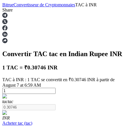
Bitrue
Convertisseur de Cryptomonnaies
TAC
à
INR
Share
Contrats à terme
Convertir TAC
tac
en Indian Rupee
INR
1 TAC = ₹0.30746 INR
TAC à INR : 1 TAC se convertit en ₹0.30746 INR à partir de
August 7 at 6:59 AM
Futures USDT
tac
tac
Futures utilisant l'USDT comme garantie
INR
Acheter
tac
(
tac
)