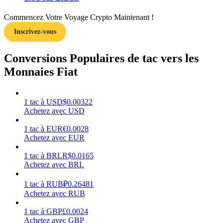
Commencez Votre Voyage Crypto Maintenant !
Inscrivez-vous
Gagner
Conversions Populaires de tac vers les
Monnaies Fiat
1
tac
à
USD
$
0.00322
Achetez avec USD
1
tac
à
EUR
€
0.0028
Achetez avec EUR
1
tac
à
BRL
R$
0.0165
Cochon de puissance
Achetez avec BRL
Gagnez quotidiennement des récompenses compétitives
1
tac
à
RUB
₽
0.26481
Achetez avec RUB
1
tac
à
GBP
£
0.0024
Achetez avec GBP