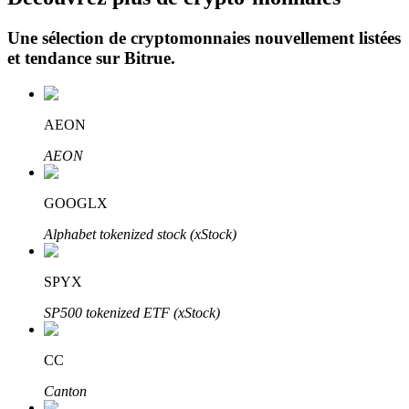
Une sélection de cryptomonnaies nouvellement listées
et tendance sur
Bitrue
.
AEON
Investissement automobile
AEON
Obtenez des bénéfices à long terme et des intérêts flexibles
GOOGLX
Alphabet tokenized stock (xStock)
SPYX
SP500 tokenized ETF (xStock)
CC
Apprenez le Staking
Canton
Découvrez comment gagner un revenu passif