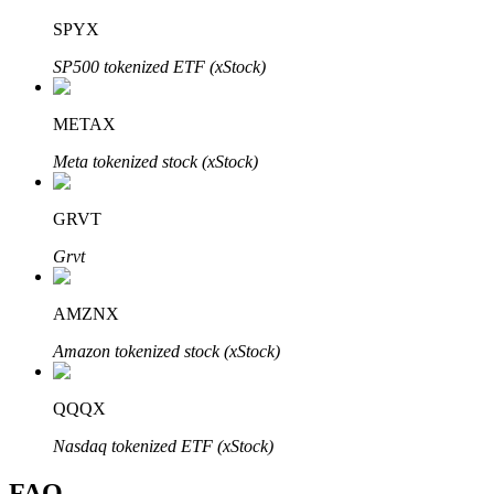
Bitrue
AI
SPYX
SP500 tokenized ETF (xStock)
METAX
Meta tokenized stock (xStock)
Partenaires Bitrue
GRVT
Grvt
AMZNX
Amazon tokenized stock (xStock)
QQQX
Affiliés Bitrue
Nasdaq tokenized ETF (xStock)
Jusqu'à 65 % de commissions !
FAQ