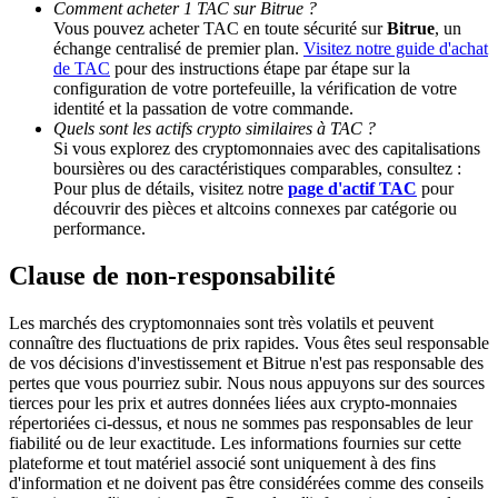
Comment acheter 1 TAC sur Bitrue ?
Vous pouvez acheter TAC en toute sécurité sur
Bitrue
, un
échange centralisé de premier plan.
Visitez notre guide d'achat
Deposit CASHCAT & Win
de TAC
pour des instructions étape par étape sur la
configuration de votre portefeuille, la vérification de votre
Share 500000 CASHCAT prize pool
identité et la passation de votre commande.
Quels sont les actifs crypto similaires à TAC ?
Si vous explorez des cryptomonnaies avec des capitalisations
boursières ou des caractéristiques comparables, consultez :
Exclusive for BitMart Users
Pour plus de détails, visitez notre
page d'actif TAC
pour
découvrir des pièces et altcoins connexes par catégorie ou
Register & Trade to Win 500,000 USDT
performance.
Clause de non-responsabilité
Precious Metals Trading Carnival
Les marchés des cryptomonnaies sont très volatils et peuvent
connaître des fluctuations de prix rapides. Vous êtes seul responsable
Trade Gold & Silver · 33,333 USDT Bonus
de vos décisions d'investissement et Bitrue n'est pas responsable des
pertes que vous pourriez subir. Nous nous appuyons sur des sources
tierces pour les prix et autres données liées aux crypto-monnaies
répertoriées ci-dessus, et nous ne sommes pas responsables de leur
fiabilité ou de leur exactitude. Les informations fournies sur cette
USDT New User Exclusive 10% APR
plateforme et tout matériel associé sont uniquement à des fins
d'information et ne doivent pas être considérées comme des conseils
USDT Flexible Staking | Daily Rewards