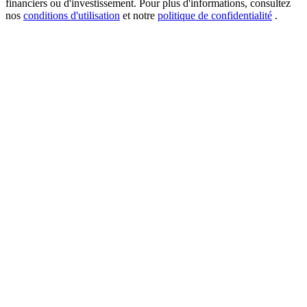
financiers ou d'investissement. Pour plus d'informations, consultez
nos
conditions d'utilisation
et notre
politique de confidentialité
.
New Listing Futures Fest
Trade New Futures, Win 200,000 USDT
Crypto World Cup 2026: Grand Finale
77,777+3k Rewards
Plus d'événements