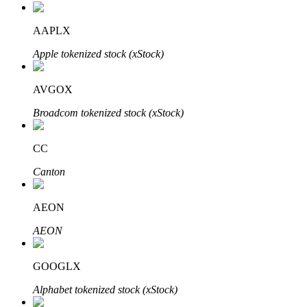
AAPLX
Apple tokenized stock (xStock)
AVGOX
Investissement automobile
Broadcom tokenized stock (xStock)
Obtenez des bénéfices à long terme et des intérêts flexibles
CC
Canton
AEON
AEON
GOOGLX
Apprenez le Staking
Alphabet tokenized stock (xStock)
Découvrez comment gagner un revenu passif