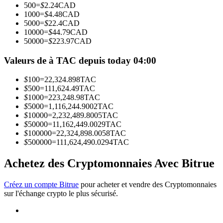
500
=
$
2.24
CAD
1000
=
$
4.48
CAD
5000
=
$
22.4
CAD
Devenez un trader de copie
10000
=
$
44.79
CAD
50000
=
$
223.97
CAD
Profitez du partage des bénéfices et des commissions de copy
trading
Valeurs de à TAC depuis today 04:00
$
100
=
22,324.898
TAC
$
500
=
111,624.49
TAC
$
1000
=
223,248.98
TAC
$
5000
=
1,116,244.9002
TAC
$
10000
=
2,232,489.8005
TAC
$
50000
=
11,162,449.0029
TAC
$
100000
=
22,324,898.0058
TAC
$
500000
=
111,624,490.0294
TAC
Information
Achetez des Cryptomonnaies Avec Bitrue
Analyse de mégadonnées, y compris des informations
commerciales, etc.
Créez un compte Bitrue
pour acheter et vendre des Cryptomonnaies
sur l'échange crypto le plus sécurisé.