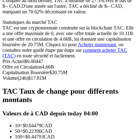
Comparé au mois dernier, TAC a diminué de 27.5%.vers le bas de
$-- CAD.
D'une année sur l'autre, TAC a décliné de $-- CAD,
Futures USDC
marquant un 70.62% décroissant en valeur.
Futures utilisant l'USDC comme garantie
Statistiques du marché TAC
TAC est une cryptomonnaie construite sur la blockchain TAC. Elle
a une offre maximale de 0, avec une offre totale actuelle de 10.11B
et une offre en circulation de 4.66B, lui donnant une capitalisation
boursière de 20.75M. Cliquez ici pour
Acheter maintenant
, ou
consultez notre guide étape par étape sur
comment acheter TAC
(TAC)
en toute sécurité et facilement.
Prix Actuel
$
0.00447
Offre en Circulation
4.66B
Capitalisation Boursière
$
20.75M
Volume(24h)
$
17.81M
Copie de Trading
TAC Taux de change pour différents
Rejoignez les meilleurs traders
montants
Valeurs de à CAD depuis today 04:00
10
=
$
0.04479
CAD
50
=
$
0.22396
CAD
100
=
$
0.44793
CAD