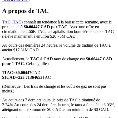
À propos de TAC
TAC (TAC)
connaît un tendance à la baisse cette semaine, avec le
prix actuel
à $0.00447 CAD par TAC
. Avec une offre en
Futures COIN-M
circulation de 4.66B TAC, la capitalisation boursière totale de TAC
s'élève maintenant à environ $20.75M CAD.
Contrats à terme sur crypto-monnaie
Au cours des dernières 24 heures, le volume de trading de TAC a
atteint $17.81M CAD
TradFi
Actuellement, le
TAC à CAD
taux de change
est $0.00447 CAD
pour 1 TAC
. Cela signifie :
Produits dérivés sur actions, forex, métaux précieux et matières
premières
1
TAC
=
$
0.00447
CAD
$
1
CAD
=
223.71364653
TAC
(Remarque : Les frais de change et les coûts de gaz ne sont pas
inclus.)
Au cours des 7 derniers jours, le prix de TAC a diminué de
2.74%.
Au cours des 24 dernières heures, le taux a fluctué de 3.03%,
atteignant un maximum de $0 CAD et un minimum de $0 CAD.