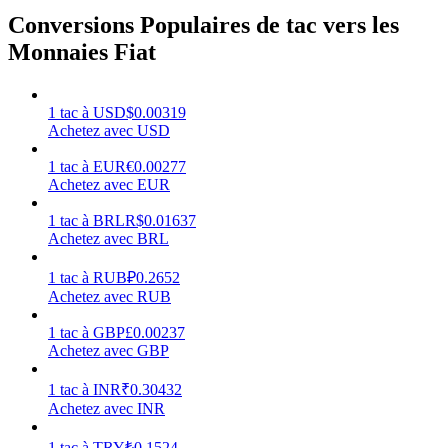
Conversions Populaires de tac vers les
Monnaies Fiat
Gagner
1
tac
à
USD
$
0.00319
Achetez avec USD
1
tac
à
EUR
€
0.00277
Achetez avec EUR
1
tac
à
BRL
R$
0.01637
Achetez avec BRL
1
tac
à
RUB
₽
0.2652
Achetez avec RUB
Cochon de puissance
1
tac
à
GBP
£
0.00237
Achetez avec GBP
Gagnez quotidiennement des récompenses compétitives
1
tac
à
INR
₹
0.30432
Achetez avec INR
1
tac
à
TRY
₺
0.1524