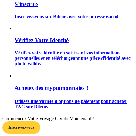
S'inscrire
Inscrivez-vous sur Bitrue avec votre adresse e-mail.
Guide
Vérifiez Votre Identité
Guide de démarrage des contrats à terme
Vérifiez votre identité en saisissant vos informations
personnelles et en téléchargeant une pièce d'identité avec
photo valide.
Achetez des cryptomonnaies！
Utilisez une variété d'options de paiement pour acheter
TAC sur Bitrue.
Stratégies de trading
Apprenez à rester rentable
Commencez Votre Voyage Crypto Maintenant !
Inscrivez-vous