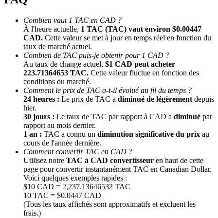
Combien vaut 1 TAC en CAD ?
À l'heure actuelle,
1 TAC (TAC) vaut environ $0.00447
CAD.
Cette valeur se met à jour en temps réel en fonction du
taux de marché actuel.
Combien de TAC puis-je obtenir pour 1 CAD ?
Au taux de change actuel,
$1 CAD peut acheter
223.71364653 TAC.
Cette valeur fluctue en fonction des
conditions du marché.
Comment le prix de TAC a-t-il évolué au fil du temps ?
Parrainage
24 heures :
Le prix de TAC a
diminué de légèrement
depuis
Invitez un ami pour recevoir des récompenses en espèces
hier.
30 jours :
Le taux de TAC par rapport à CAD a
diminué
par
Deposit CASHCAT & Win
rapport au mois dernier.
1 an :
TAC a connu un
diminution significative du prix
au
cours de l'année dernière.
Comment convertir TAC en CAD ?
Utilisez notre
TAC à CAD convertisseur
en haut de cette
page pour convertir instantanément TAC en Canadian Dollar.
Voici quelques exemples rapides :
$10 CAD = 2,237.13646532 TAC
10 TAC = $0.0447 CAD
(Tous les taux affichés sont approximatifs et excluent les
frais.)