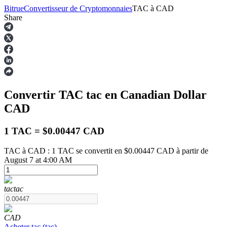
Bitrue
Convertisseur de Cryptomonnaies
TAC
à
CAD
Share
Contrats à terme
Convertir TAC
tac
en Canadian Dollar
CAD
1 TAC = $0.00447 CAD
TAC à CAD : 1 TAC se convertit en $0.00447 CAD à partir de
August 7 at 4:00 AM
Futures USDT
Futures utilisant l'USDT comme garantie
tac
tac
CAD
Acheter
tac
(
tac
)