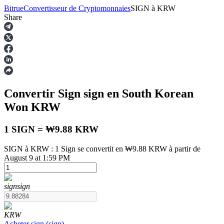
Bitrue
Convertisseur de Cryptomonnaies
SIGN
à
KRW
Share
Contrats à terme
Convertir Sign
sign
en South Korean
Won
KRW
1 SIGN = ₩9.88 KRW
SIGN à KRW : 1 Sign se convertit en ₩9.88 KRW à partir de
August 9 at 1:59 PM
Futures USDT
Futures utilisant l'USDT comme garantie
sign
sign
KRW
Acheter
sign
(
sign
)