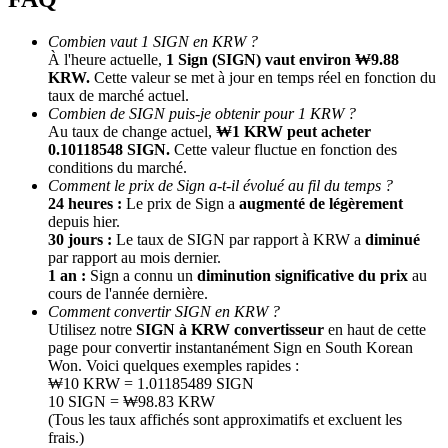
Combien vaut 1 SIGN en KRW ?
À l'heure actuelle,
1 Sign (SIGN) vaut environ ₩9.88
KRW.
Cette valeur se met à jour en temps réel en fonction du
taux de marché actuel.
Combien de SIGN puis-je obtenir pour 1 KRW ?
Au taux de change actuel,
₩1 KRW peut acheter
0.10118548 SIGN.
Cette valeur fluctue en fonction des
conditions du marché.
Comment le prix de Sign a-t-il évolué au fil du temps ?
Parrainage
24 heures :
Le prix de Sign a
augmenté de légèrement
Invitez un ami pour recevoir des récompenses en espèces
depuis hier.
30 jours :
Le taux de SIGN par rapport à KRW a
diminué
BTC Welcome Rewards
par rapport au mois dernier.
1 an :
Sign a connu un
diminution significative du prix
au
cours de l'année dernière.
Comment convertir SIGN en KRW ?
Utilisez notre
SIGN à KRW convertisseur
en haut de cette
page pour convertir instantanément Sign en South Korean
Won. Voici quelques exemples rapides :
₩10 KRW = 1.01185489 SIGN
10 SIGN = ₩98.83 KRW
(Tous les taux affichés sont approximatifs et excluent les
frais.)