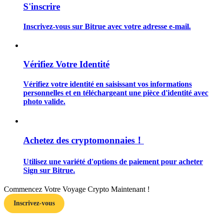
S'inscrire
Inscrivez-vous sur Bitrue avec votre adresse e-mail.
Guide
Vérifiez Votre Identité
Guide de démarrage des contrats à terme
Vérifiez votre identité en saisissant vos informations
personnelles et en téléchargeant une pièce d'identité avec
photo valide.
Achetez des cryptomonnaies！
Utilisez une variété d'options de paiement pour acheter
Sign sur Bitrue.
Stratégies de trading
Apprenez à rester rentable
Commencez Votre Voyage Crypto Maintenant !
Inscrivez-vous