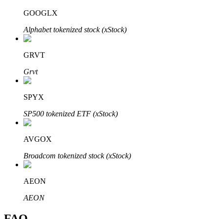
Bitrue
AI
GOOGLX
Alphabet tokenized stock (xStock)
GRVT
Grvt
Partenaires Bitrue
SPYX
SP500 tokenized ETF (xStock)
AVGOX
Broadcom tokenized stock (xStock)
AEON
Affiliés Bitrue
AEON
Jusqu'à 65 % de commissions !
FAQ