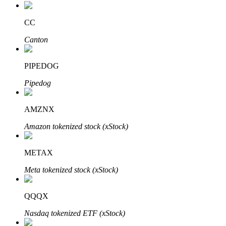
CC
Canton
PIPEDOG
Investissement automobile
Pipedog
Obtenez des bénéfices à long terme et des intérêts flexibles
AMZNX
Amazon tokenized stock (xStock)
METAX
Meta tokenized stock (xStock)
QQQX
Apprenez le Staking
Nasdaq tokenized ETF (xStock)
Découvrez comment gagner un revenu passif