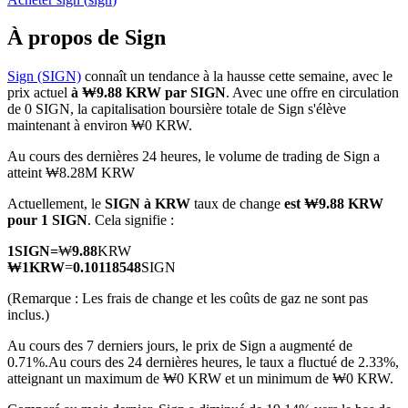
À propos de Sign
Sign (SIGN)
connaît un tendance à la hausse cette semaine, avec le
prix actuel
à ₩9.88 KRW par SIGN
. Avec une offre en circulation
Futures COIN-M
de 0 SIGN, la capitalisation boursière totale de Sign s'élève
maintenant à environ ₩0 KRW.
Contrats à terme sur crypto-monnaie
Au cours des dernières 24 heures, le volume de trading de Sign a
atteint ₩8.28M KRW
TradFi
Actuellement, le
SIGN à KRW
taux de change
est ₩9.88 KRW
pour 1 SIGN
. Cela signifie :
Produits dérivés sur actions, forex, métaux précieux et matières
premières
1
SIGN
=
₩
9.88
KRW
₩
1
KRW
=
0.10118548
SIGN
(Remarque : Les frais de change et les coûts de gaz ne sont pas
inclus.)
Au cours des 7 derniers jours, le prix de Sign a augmenté de
0.71%.
Au cours des 24 dernières heures, le taux a fluctué de 2.33%,
atteignant un maximum de ₩0 KRW et un minimum de ₩0 KRW.