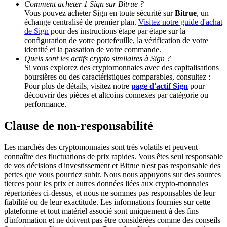
Comment acheter 1 Sign sur Bitrue ?
Vous pouvez acheter Sign en toute sécurité sur
Bitrue
, un
échange centralisé de premier plan.
Visitez notre guide d'achat
BTC Welcome Rewards
de Sign
pour des instructions étape par étape sur la
configuration de votre portefeuille, la vérification de votre
Deposit & Trade BTC to Share 25000 USDT prize pool!
identité et la passation de votre commande.
Quels sont les actifs crypto similaires à Sign ?
Si vous explorez des cryptomonnaies avec des capitalisations
boursières ou des caractéristiques comparables, consultez :
Deposit CASHCAT & Win
Pour plus de détails, visitez notre
page d'actif Sign
pour
découvrir des pièces et altcoins connexes par catégorie ou
Share 500000 CASHCAT prize pool
performance.
Clause de non-responsabilité
Exclusive for BitMart Users
Les marchés des cryptomonnaies sont très volatils et peuvent
connaître des fluctuations de prix rapides. Vous êtes seul responsable
Register & Trade to Win 500,000 USDT
de vos décisions d'investissement et Bitrue n'est pas responsable des
pertes que vous pourriez subir. Nous nous appuyons sur des sources
tierces pour les prix et autres données liées aux crypto-monnaies
répertoriées ci-dessus, et nous ne sommes pas responsables de leur
fiabilité ou de leur exactitude. Les informations fournies sur cette
Precious Metals Trading Carnival
plateforme et tout matériel associé sont uniquement à des fins
d'information et ne doivent pas être considérées comme des conseils
Trade Gold & Silver · 33,333 USDT Bonus