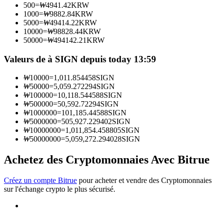
500
=
₩
4941.42
KRW
1000
=
₩
9882.84
KRW
5000
=
₩
49414.22
KRW
Devenez un trader de copie
10000
=
₩
98828.44
KRW
50000
=
₩
494142.21
KRW
Profitez du partage des bénéfices et des commissions de copy
trading
Valeurs de à SIGN depuis today 13:59
₩
10000
=
1,011.854458
SIGN
₩
50000
=
5,059.272294
SIGN
₩
100000
=
10,118.544588
SIGN
₩
500000
=
50,592.72294
SIGN
₩
1000000
=
101,185.44588
SIGN
₩
5000000
=
505,927.229402
SIGN
₩
10000000
=
1,011,854.458805
SIGN
₩
50000000
=
5,059,272.294028
SIGN
Information
Achetez des Cryptomonnaies Avec Bitrue
Analyse de mégadonnées, y compris des informations
commerciales, etc.
Créez un compte Bitrue
pour acheter et vendre des Cryptomonnaies
sur l'échange crypto le plus sécurisé.