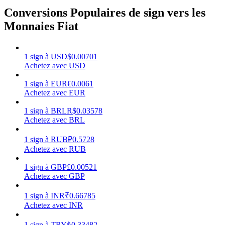
Conversions Populaires de sign vers les
Monnaies Fiat
Gagner
1
sign
à
USD
$
0.00701
Achetez avec USD
1
sign
à
EUR
€
0.0061
Achetez avec EUR
1
sign
à
BRL
R$
0.03578
Achetez avec BRL
1
sign
à
RUB
₽
0.5728
Achetez avec RUB
Cochon de puissance
1
sign
à
GBP
£
0.00521
Achetez avec GBP
Gagnez quotidiennement des récompenses compétitives
1
sign
à
INR
₹
0.66785
Achetez avec INR
1
sign
à
TRY
₺
0.33482