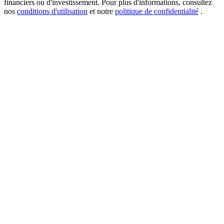
financiers ou d'investissement. Pour plus d'informations, consultez
nos
conditions d'utilisation
et notre
politique de confidentialité
.
USDT New User Exclusive 10% APR
USDT Flexible Staking | Daily Rewards
BTC New User Exclusive: 6.5% APR
BTC Flexible Staking | Daily Rewards
Plus d'événements