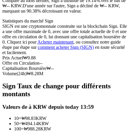
Comparé au mois dernier, Sign a diminué de 19.14%.vers le bas de
₩-- KRW.
D'une année sur l'autre, Sign a décliné de ₩-- KRW,
Futures USDC
marquant un 90.38% décroissant en valeur.
Futures utilisant l'USDC comme garantie
Statistiques du marché Sign
SIGN est une cryptomonnaie construite sur la blockchain Sign. Elle
a une offre maximale de 0, avec une offre totale actuelle de 0 et une
offre en circulation de 0, lui donnant une capitalisation boursière de
0. Cliquez ici pour
Acheter maintenant
, ou consultez notre guide
étape par étape sur
comment acheter Sign (SIGN)
en toute sécurité
et facilement.
Prix Actuel
₩
9.88
Offre en Circulation
--
Capitalisation Boursière
₩
--
Volume(24h)
₩
8.28M
Copie de Trading
Sign Taux de change pour différents
Rejoignez les meilleurs traders
montants
Valeurs de à KRW depuis today 13:59
10
=
₩
98.83
KRW
50
=
₩
494.14
KRW
100
=
₩
988.28
KRW