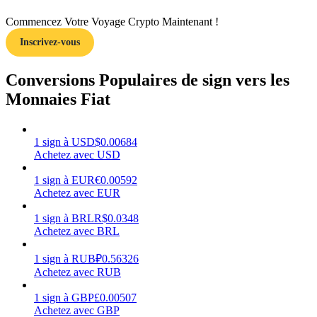
Commencez Votre Voyage Crypto Maintenant !
Inscrivez-vous
Conversions Populaires de sign vers les
Gagner
Monnaies Fiat
1
sign
à
USD
$
0.00684
Achetez avec USD
1
sign
à
EUR
€
0.00592
Achetez avec EUR
1
sign
à
BRL
R$
0.0348
Cochon de puissance
Achetez avec BRL
Gagnez quotidiennement des récompenses compétitives
1
sign
à
RUB
₽
0.56326
Achetez avec RUB
1
sign
à
GBP
£
0.00507
Achetez avec GBP