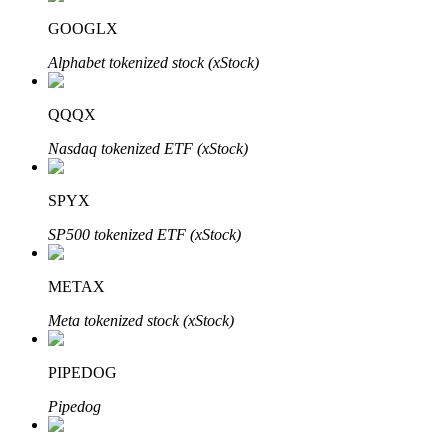
Bitrue
AI
GOOGLX
Alphabet tokenized stock (xStock)
QQQX
Nasdaq tokenized ETF (xStock)
Partenaires Bitrue
SPYX
SP500 tokenized ETF (xStock)
METAX
Meta tokenized stock (xStock)
PIPEDOG
Affiliés Bitrue
Pipedog
Jusqu'à 65 % de commissions !