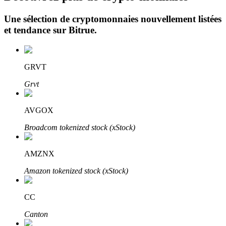
Une sélection de cryptomonnaies nouvellement listées
et tendance sur
Bitrue
.
GRVT
Investissement automobile
Grvt
Obtenez des bénéfices à long terme et des intérêts flexibles
AVGOX
Broadcom tokenized stock (xStock)
AMZNX
Amazon tokenized stock (xStock)
CC
Apprenez le Staking
Canton
Découvrez comment gagner un revenu passif