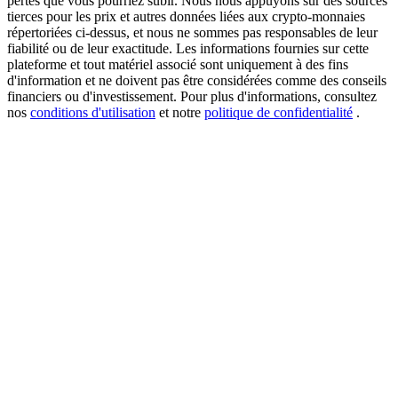
pertes que vous pourriez subir. Nous nous appuyons sur des sources
tierces pour les prix et autres données liées aux crypto-monnaies
répertoriées ci-dessus, et nous ne sommes pas responsables de leur
fiabilité ou de leur exactitude. Les informations fournies sur cette
plateforme et tout matériel associé sont uniquement à des fins
USDT New User Exclusive 10% APR
d'information et ne doivent pas être considérées comme des conseils
financiers ou d'investissement. Pour plus d'informations, consultez
USDT Flexible Staking | Daily Rewards
nos
conditions d'utilisation
et notre
politique de confidentialité
.
BTC New User Exclusive: 6.5% APR
BTC Flexible Staking | Daily Rewards
Plus d'événements