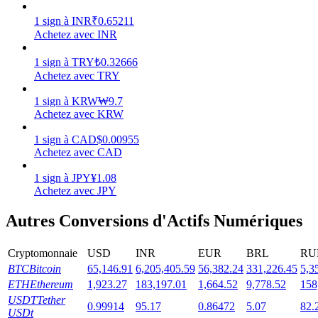
1
sign
à
INR
₹
0.65211
Achetez avec INR
1
sign
à
TRY
₺
0.32666
Achetez avec TRY
Jalonnement
Des rendements élevés et un accès instantané
1
sign
à
KRW
₩
9.7
Achetez avec KRW
1
sign
à
CAD
$
0.00955
Achetez avec CAD
1
sign
à
JPY
¥
1.08
Achetez avec JPY
Autres Conversions d'Actifs Numériques
Launchpool
Cryptomonnaie
USD
INR
EUR
BRL
RU
BTC
Bitcoin
65,146.91
6,205,405.59
56,382.24
331,226.45
5,3
Staking flexible pour gagner des jetons populaires
ETH
Ethereum
1,923.27
183,197.01
1,664.52
9,778.52
158
USDT
Tether
0.99914
95.17
0.86472
5.07
82.
USDt