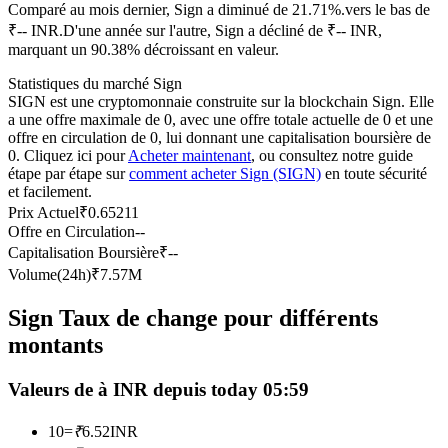
Comparé au mois dernier, Sign a diminué de 21.71%.vers le bas de
Futures USDC
₹-- INR.
D'une année sur l'autre, Sign a décliné de ₹-- INR,
marquant un 90.38% décroissant en valeur.
Futures utilisant l'USDC comme garantie
Statistiques du marché Sign
SIGN est une cryptomonnaie construite sur la blockchain Sign. Elle
a une offre maximale de 0, avec une offre totale actuelle de 0 et une
offre en circulation de 0, lui donnant une capitalisation boursière de
0. Cliquez ici pour
Acheter maintenant
, ou consultez notre guide
étape par étape sur
comment acheter Sign (SIGN)
en toute sécurité
et facilement.
Prix Actuel
₹
0.65211
Offre en Circulation
--
Capitalisation Boursière
₹
--
Copie de Trading
Volume(24h)
₹
7.57M
Rejoignez les meilleurs traders
Sign Taux de change pour différents
montants
Valeurs de à INR depuis today 05:59
10
=
₹
6.52
INR