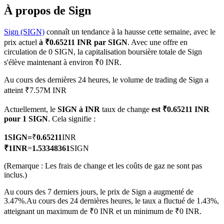
À propos de Sign
Sign (SIGN)
connaît un tendance à la hausse cette semaine, avec le
prix actuel
à ₹0.65211 INR par SIGN
. Avec une offre en
circulation de 0 SIGN, la capitalisation boursière totale de Sign
Futures COIN-M
s'élève maintenant à environ ₹0 INR.
Contrats à terme sur crypto-monnaie
Au cours des dernières 24 heures, le volume de trading de Sign a
atteint ₹7.57M INR
TradFi
Actuellement, le
SIGN à INR
taux de change
est ₹0.65211 INR
pour 1 SIGN
. Cela signifie :
Produits dérivés sur actions, forex, métaux précieux et matières
premières
1
SIGN
=
₹
0.65211
INR
₹
1
INR
=
1.53348361
SIGN
(Remarque : Les frais de change et les coûts de gaz ne sont pas
inclus.)
Au cours des 7 derniers jours, le prix de Sign a augmenté de
3.47%.
Au cours des 24 dernières heures, le taux a fluctué de 1.43%,
atteignant un maximum de ₹0 INR et un minimum de ₹0 INR.