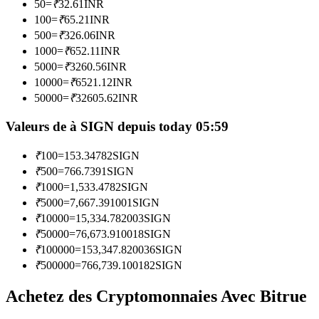
50
=
₹
32.61
INR
100
=
₹
65.21
INR
500
=
₹
326.06
INR
Devenez un trader de copie
1000
=
₹
652.11
INR
Profitez du partage des bénéfices et des commissions de copy
5000
=
₹
3260.56
INR
trading
10000
=
₹
6521.12
INR
50000
=
₹
32605.62
INR
Valeurs de à SIGN depuis today 05:59
₹
100
=
153.34782
SIGN
₹
500
=
766.7391
SIGN
₹
1000
=
1,533.4782
SIGN
₹
5000
=
7,667.391001
SIGN
₹
10000
=
15,334.782003
SIGN
Information
₹
50000
=
76,673.910018
SIGN
Analyse de mégadonnées, y compris des informations
₹
100000
=
153,347.820036
SIGN
commerciales, etc.
₹
500000
=
766,739.100182
SIGN
Achetez des Cryptomonnaies Avec Bitrue