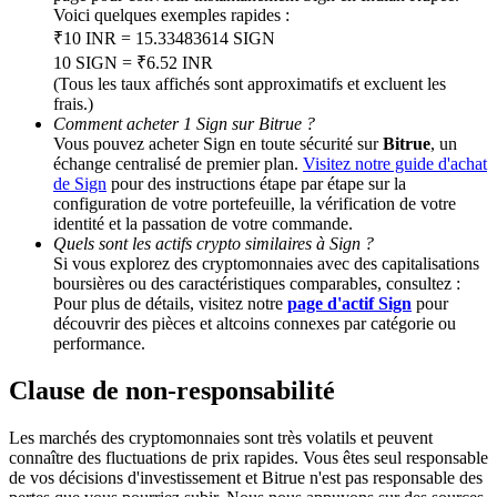
Voici quelques exemples rapides :
₹10 INR = 15.33483614 SIGN
BTC Welcome Rewards
10 SIGN = ₹6.52 INR
(Tous les taux affichés sont approximatifs et excluent les
Deposit & Trade BTC to Share 25000 USDT prize pool!
frais.)
Comment acheter 1 Sign sur Bitrue ?
Vous pouvez acheter Sign en toute sécurité sur
Bitrue
, un
échange centralisé de premier plan.
Visitez notre guide d'achat
de Sign
pour des instructions étape par étape sur la
Deposit CASHCAT & Win
configuration de votre portefeuille, la vérification de votre
Share 500000 CASHCAT prize pool
identité et la passation de votre commande.
Quels sont les actifs crypto similaires à Sign ?
Si vous explorez des cryptomonnaies avec des capitalisations
boursières ou des caractéristiques comparables, consultez :
Pour plus de détails, visitez notre
page d'actif Sign
pour
Exclusive for BitMart Users
découvrir des pièces et altcoins connexes par catégorie ou
performance.
Register & Trade to Win 500,000 USDT
Clause de non-responsabilité
Les marchés des cryptomonnaies sont très volatils et peuvent
Precious Metals Trading Carnival
connaître des fluctuations de prix rapides. Vous êtes seul responsable
de vos décisions d'investissement et Bitrue n'est pas responsable des
Trade Gold & Silver · 33,333 USDT Bonus