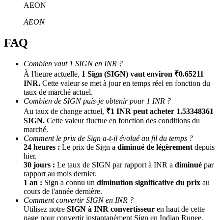
AEON
AEON
FAQ
Combien vaut 1 SIGN en INR ?
À l'heure actuelle,
1 Sign (SIGN) vaut environ ₹0.65211
INR.
Cette valeur se met à jour en temps réel en fonction du
Parrainage
taux de marché actuel.
Combien de SIGN puis-je obtenir pour 1 INR ?
Invitez un ami pour recevoir des récompenses en espèces
Au taux de change actuel,
₹1 INR peut acheter 1.53348361
SIGN.
Cette valeur fluctue en fonction des conditions du
BTC Welcome Rewards
marché.
Comment le prix de Sign a-t-il évolué au fil du temps ?
24 heures :
Le prix de Sign a
diminué de légèrement
depuis
hier.
30 jours :
Le taux de SIGN par rapport à INR a
diminué
par
rapport au mois dernier.
1 an :
Sign a connu un
diminution significative du prix
au
cours de l'année dernière.
Comment convertir SIGN en INR ?
Utilisez notre
SIGN à INR convertisseur
en haut de cette
page pour convertir instantanément Sign en Indian Rupee.