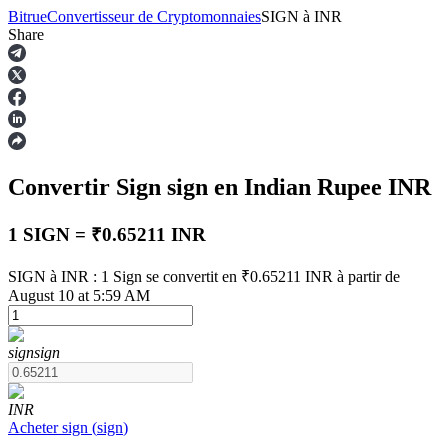
Bitrue
Convertisseur de Cryptomonnaies
SIGN
à
INR
Share
Contrats à terme
Convertir Sign
sign
en Indian Rupee
INR
1 SIGN = ₹0.65211 INR
SIGN à INR : 1 Sign se convertit en ₹0.65211 INR à partir de
August 10 at 5:59 AM
Futures USDT
sign
sign
Futures utilisant l'USDT comme garantie
INR
Acheter
sign
(
sign
)