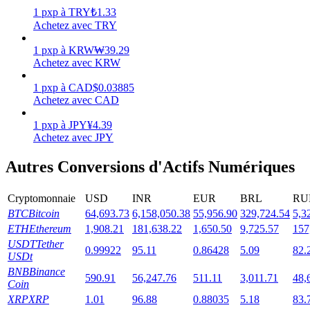
1
pxp
à
TRY
₺
1.33
Achetez avec TRY
1
pxp
à
KRW
₩
39.29
Achetez avec KRW
Jalonnement
1
pxp
à
CAD
$
0.03885
Des rendements élevés et un accès instantané
Achetez avec CAD
1
pxp
à
JPY
¥
4.39
Achetez avec JPY
Autres Conversions d'Actifs Numériques
Cryptomonnaie
USD
INR
EUR
BRL
RU
BTC
Bitcoin
64,693.73
6,158,050.38
55,956.90
329,724.54
5,3
ETH
Ethereum
1,908.21
181,638.22
1,650.50
9,725.57
157
Launchpool
USDT
Tether
0.99922
95.11
0.86428
5.09
82.
USDt
Staking flexible pour gagner des jetons populaires
BNB
Binance
590.91
56,247.76
511.11
3,011.71
48,
Coin
XRP
XRP
1.01
96.88
0.88035
5.18
83.