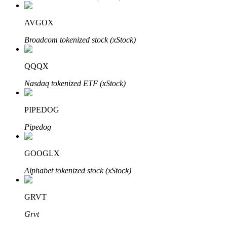
Bitrue
AI
AVGOX
Broadcom tokenized stock (xStock)
QQQX
Nasdaq tokenized ETF (xStock)
Partenaires Bitrue
PIPEDOG
Pipedog
GOOGLX
Alphabet tokenized stock (xStock)
GRVT
Affiliés Bitrue
Grvt
Jusqu'à 65 % de commissions !