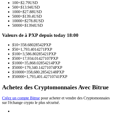
100
=
$
2.79
USD
500
=
$
13.94
USD
1000
=
$
27.88
USD
Devenez un trader de copie
5000
=
$
139.4
USD
10000
=
$
278.8
USD
Profitez du partage des bénéfices et des commissions de copy
50000
=
$
1394
USD
trading
Valeurs de à PXP depuis today 18:00
$
10
=
358.68028542
PXP
$
50
=
1,793.4014271
PXP
$
100
=
3,586.80285421
PXP
$
500
=
17,934.01427107
PXP
$
1000
=
35,868.02854214
PXP
$
5000
=
179,340.14271074
PXP
$
10000
=
358,680.28542148
PXP
$
50000
=
1,793,401.42710741
PXP
Information
Analyse de mégadonnées, y compris des informations
Achetez des Cryptomonnaies Avec Bitrue
commerciales, etc.
Créez un compte Bitrue
pour acheter et vendre des Cryptomonnaies
sur l'échange crypto le plus sécurisé.