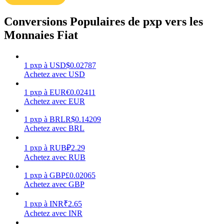
Conversions Populaires de pxp vers les
Monnaies Fiat
Gagner
1
pxp
à
USD
$
0.02787
Achetez avec USD
1
pxp
à
EUR
€
0.02411
Achetez avec EUR
1
pxp
à
BRL
R$
0.14209
Achetez avec BRL
1
pxp
à
RUB
₽
2.29
Achetez avec RUB
Cochon de puissance
1
pxp
à
GBP
£
0.02065
Gagnez quotidiennement des récompenses compétitives
Achetez avec GBP
1
pxp
à
INR
₹
2.65
Achetez avec INR