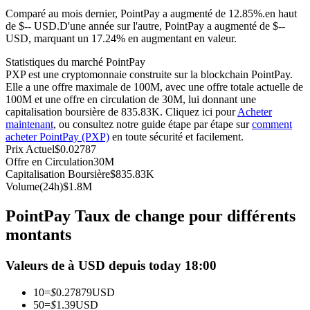
Comparé au mois dernier, PointPay a augmenté de 12.85%.en haut
Futures USDC
de $-- USD.
D'une année sur l'autre, PointPay a augmenté de $--
USD, marquant un 17.24% en augmentant en valeur.
Futures utilisant l'USDC comme garantie
Statistiques du marché PointPay
PXP est une cryptomonnaie construite sur la blockchain PointPay.
Elle a une offre maximale de 100M, avec une offre totale actuelle de
100M et une offre en circulation de 30M, lui donnant une
capitalisation boursière de 835.83K. Cliquez ici pour
Acheter
maintenant
, ou consultez notre guide étape par étape sur
comment
acheter PointPay (PXP)
en toute sécurité et facilement.
Prix Actuel
$
0.02787
Offre en Circulation
30M
Capitalisation Boursière
$
835.83K
Copie de Trading
Volume(24h)
$
1.8M
Rejoignez les meilleurs traders
PointPay Taux de change pour différents
montants
Valeurs de à USD depuis today 18:00
10
=
$
0.27879
USD
50
=
$
1.39
USD