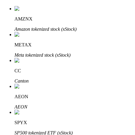
AMZNX
Amazon tokenized stock (xStock)
METAX
Investissement automobile
Meta tokenized stock (xStock)
Obtenez des bénéfices à long terme et des intérêts flexibles
CC
Canton
AEON
AEON
Apprenez le Staking
SPYX
Découvrez comment gagner un revenu passif
SP500 tokenized ETF (xStock)