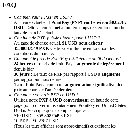
FAQ
Combien vaut 1 PXP en USD ?
À l'heure actuelle,
1 PointPay (PXP) vaut environ $0.02787
USD.
Cette valeur se met à jour en temps réel en fonction du
taux de marché actuel.
Combien de PXP puis-je obtenir pour 1 USD ?
Au taux de change actuel,
$1 USD peut acheter
35.88087549 PXP.
Cette valeur fluctue en fonction des
conditions du marché.
Parrainage
Comment le prix de PointPay a-t-il évolué au fil du temps ?
Invitez un ami pour recevoir des récompenses en espèces
24 heures :
Le prix de PointPay a
augmenté de légèrement
depuis hier.
BTC Welcome Rewards
30 jours :
Le taux de PXP par rapport à USD a
augmenté
par rapport au mois dernier.
1 an :
PointPay a connu un
augmentation significative du
prix
au cours de l'année dernière.
Comment convertir PXP en USD ?
Utilisez notre
PXP à USD convertisseur
en haut de cette
page pour convertir instantanément PointPay en United States
Dollar. Voici quelques exemples rapides :
$10 USD = 358.80875493 PXP
10 PXP = $0.2787 USD
(Tous les taux affichés sont approximatifs et excluent les