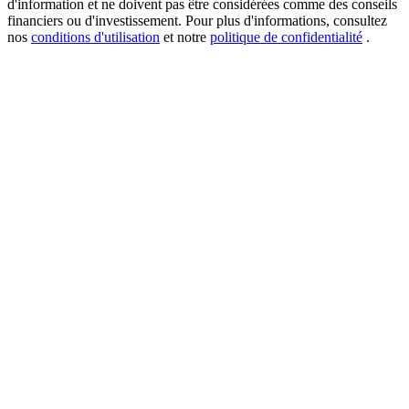
d'information et ne doivent pas être considérées comme des conseils
financiers ou d'investissement. Pour plus d'informations, consultez
nos
conditions d'utilisation
et notre
politique de confidentialité
.
USDT New User Exclusive 10% APR
USDT Flexible Staking | Daily Rewards
BTC New User Exclusive: 6.5% APR
BTC Flexible Staking | Daily Rewards
Plus d'événements