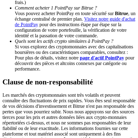
frais.)
Comment acheter 1 PointPay sur Bitrue ?
Vous pouvez acheter PointPay en toute sécurité sur
Bitrue
, un
BTC Welcome Rewards
échange centralisé de premier plan.
Visitez notre guide d'achat
de PointPay
pour des instructions étape par étape sur la
Deposit & Trade BTC to Share 25000 USDT prize pool!
configuration de votre portefeuille, la vérification de votre
identité et la passation de votre commande.
Quels sont les actifs crypto similaires à PointPay ?
Si vous explorez des cryptomonnaies avec des capitalisations
Deposit CASHCAT & Win
boursières ou des caractéristiques comparables, consultez :
Pour plus de détails, visitez notre
page d'actif PointPay
pour
Share 500000 CASHCAT prize pool
découvrir des pièces et altcoins connexes par catégorie ou
performance.
Clause de non-responsabilité
Exclusive for BitMart Users
Les marchés des cryptomonnaies sont très volatils et peuvent
Register & Trade to Win 500,000 USDT
connaître des fluctuations de prix rapides. Vous êtes seul responsable
de vos décisions d'investissement et Bitrue n'est pas responsable des
pertes que vous pourriez subir. Nous nous appuyons sur des sources
tierces pour les prix et autres données liées aux crypto-monnaies
répertoriées ci-dessus, et nous ne sommes pas responsables de leur
Precious Metals Trading Carnival
fiabilité ou de leur exactitude. Les informations fournies sur cette
plateforme et tout matériel associé sont uniquement à des fins
Trade Gold & Silver · 33,333 USDT Bonus