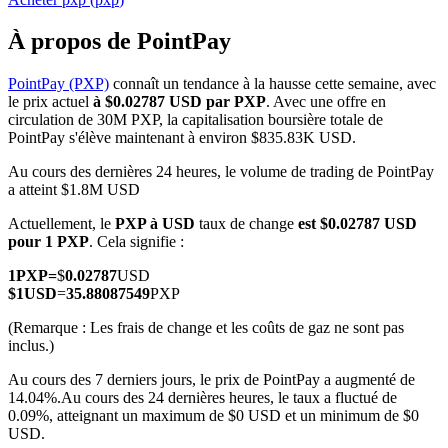
À propos de PointPay
PointPay (PXP)
connaît un tendance à la hausse cette semaine, avec
le prix actuel
à $0.02787 USD par PXP
. Avec une offre en
Futures COIN-M
circulation de 30M PXP, la capitalisation boursière totale de
PointPay s'élève maintenant à environ $835.83K USD.
Contrats à terme sur crypto-monnaie
Au cours des dernières 24 heures, le volume de trading de PointPay
a atteint $1.8M USD
TradFi
Actuellement, le
PXP à USD
taux de change
est $0.02787 USD
pour 1 PXP
. Cela signifie :
Produits dérivés sur actions, forex, métaux précieux et matières
premières
1
PXP
=
$
0.02787
USD
$
1
USD
=
35.88087549
PXP
(Remarque : Les frais de change et les coûts de gaz ne sont pas
inclus.)
Au cours des 7 derniers jours, le prix de PointPay a augmenté de
14.04%.
Au cours des 24 dernières heures, le taux a fluctué de
0.09%, atteignant un maximum de $0 USD et un minimum de $0
USD.