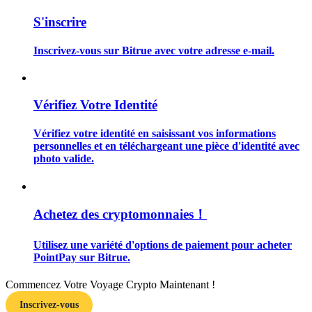
S'inscrire
Inscrivez-vous sur Bitrue avec votre adresse e-mail.
Guide
Vérifiez Votre Identité
Guide de démarrage des contrats à terme
Vérifiez votre identité en saisissant vos informations
personnelles et en téléchargeant une pièce d'identité avec
photo valide.
Achetez des cryptomonnaies！
Utilisez une variété d'options de paiement pour acheter
Stratégies de trading
PointPay sur Bitrue.
Apprenez à rester rentable
Commencez Votre Voyage Crypto Maintenant !
Inscrivez-vous