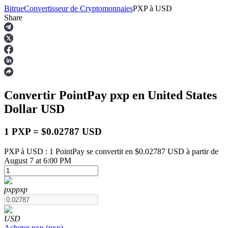
Bitrue
Convertisseur de Cryptomonnaies
PXP
à
USD
Share
Contrats à terme
Convertir PointPay
pxp
en United States
Dollar
USD
1 PXP = $0.02787 USD
PXP à USD : 1 PointPay se convertit en $0.02787 USD à partir de
August 7 at 6:00 PM
Futures USDT
Futures utilisant l'USDT comme garantie
pxp
pxp
USD
Acheter
pxp
(
pxp
)