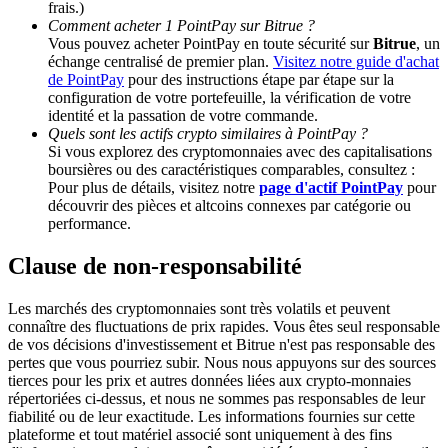
frais.)
Comment acheter 1 PointPay sur Bitrue ?
Vous pouvez acheter PointPay en toute sécurité sur
Bitrue
, un
BTC Welcome Rewards
échange centralisé de premier plan.
Visitez notre guide d'achat
de PointPay
pour des instructions étape par étape sur la
Deposit & Trade BTC to Share 25000 USDT prize pool!
configuration de votre portefeuille, la vérification de votre
identité et la passation de votre commande.
Quels sont les actifs crypto similaires à PointPay ?
Si vous explorez des cryptomonnaies avec des capitalisations
Deposit CASHCAT & Win
boursières ou des caractéristiques comparables, consultez :
Pour plus de détails, visitez notre
page d'actif PointPay
pour
Share 500000 CASHCAT prize pool
découvrir des pièces et altcoins connexes par catégorie ou
performance.
Clause de non-responsabilité
Exclusive for BitMart Users
Les marchés des cryptomonnaies sont très volatils et peuvent
Register & Trade to Win 500,000 USDT
connaître des fluctuations de prix rapides. Vous êtes seul responsable
de vos décisions d'investissement et Bitrue n'est pas responsable des
pertes que vous pourriez subir. Nous nous appuyons sur des sources
tierces pour les prix et autres données liées aux crypto-monnaies
répertoriées ci-dessus, et nous ne sommes pas responsables de leur
Precious Metals Trading Carnival
fiabilité ou de leur exactitude. Les informations fournies sur cette
plateforme et tout matériel associé sont uniquement à des fins
Trade Gold & Silver · 33,333 USDT Bonus