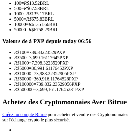
100
=
R$
13.52
BRL
500
=
R$
67.58
BRL
1000
=
R$
135.17
BRL
Devenez un trader de copie
5000
=
R$
675.83
BRL
10000
=
R$
1351.66
BRL
Profitez du partage des bénéfices et des commissions de copy
50000
=
R$
6758.29
BRL
trading
Valeurs de à PXP depuis today 06:56
R$
100
=
739.83223529
PXP
R$
500
=
3,699.16117645
PXP
R$
1000
=
7,398.3223529
PXP
R$
5000
=
36,991.61176452
PXP
R$
10000
=
73,983.22352905
PXP
R$
50000
=
369,916.11764528
PXP
R$
100000
=
739,832.23529056
PXP
R$
500000
=
3,699,161.17645281
PXP
Information
Analyse de mégadonnées, y compris des informations
Achetez des Cryptomonnaies Avec Bitrue
commerciales, etc.
Créez un compte Bitrue
pour acheter et vendre des Cryptomonnaies
sur l'échange crypto le plus sécurisé.