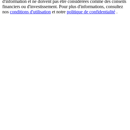
d'information et ne doivent pas être considérées comme des conseils
financiers ou d'investissement. Pour plus d'informations, consultez
nos
conditions d'utilisation
et notre
politique de confidentialité
.
USDT New User Exclusive 10% APR
USDT Flexible Staking | Daily Rewards
BTC New User Exclusive: 6.5% APR
BTC Flexible Staking | Daily Rewards
Plus d'événements