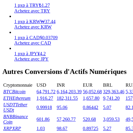
1
pxp
à
TRY
₺
1.27
Achetez avec TRY
1
pxp
à
KRW
₩
37.44
Achetez avec KRW
Jalonnement
1
pxp
à
CAD
$
0.03709
Des rendements élevés et un accès instantané
Achetez avec CAD
1
pxp
à
JPY
¥
4.2
Achetez avec JPY
Autres Conversions d'Actifs Numériques
Cryptomonnaie
USD
INR
EUR
BRL
RU
BTC
Bitcoin
64,791.72
6,164,203.39
56,052.68
329,363.46
5,3
ETH
Ethereum
1,916.27
182,311.55
1,657.80
9,741.20
157
Launchpool
USDT
Tether
0.99918
95.06
0.86442
5.07
82.
USDt
Staking flexible pour gagner des jetons populaires
BNB
Binance
601.86
57,260.77
520.68
3,059.53
49,
Coin
XRP
XRP
1.03
98.67
0.89725
5.27
85.