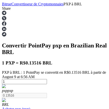
Bitrue
Convertisseur de Cryptomonnaies
PXP
à
BRL
Share
Contrats à terme
Convertir PointPay
pxp
en Brazilian Real
BRL
1 PXP = R$0.13516 BRL
PXP à BRL : 1 PointPay se convertit en R$0.13516 BRL à partir de
August 9 at 6:56 AM
Futures USDT
Futures utilisant l'USDT comme garantie
pxp
pxp
BRL
Acheter
pxp
(
pxp
)