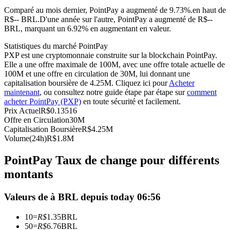
Comparé au mois dernier, PointPay a augmenté de 9.73%.en haut de
Futures USDC
R$-- BRL.
D'une année sur l'autre, PointPay a augmenté de R$--
BRL, marquant un 6.92% en augmentant en valeur.
Futures utilisant l'USDC comme garantie
Statistiques du marché PointPay
PXP est une cryptomonnaie construite sur la blockchain PointPay.
Elle a une offre maximale de 100M, avec une offre totale actuelle de
100M et une offre en circulation de 30M, lui donnant une
capitalisation boursière de 4.25M. Cliquez ici pour
Acheter
maintenant
, ou consultez notre guide étape par étape sur
comment
acheter PointPay (PXP)
en toute sécurité et facilement.
Prix Actuel
R$
0.13516
Offre en Circulation
30M
Capitalisation Boursière
R$
4.25M
Copie de Trading
Volume(24h)
R$
1.8M
Rejoignez les meilleurs traders
PointPay Taux de change pour différents
montants
Valeurs de à BRL depuis today 06:56
10
=
R$
1.35
BRL
50
=
R$
6.76
BRL