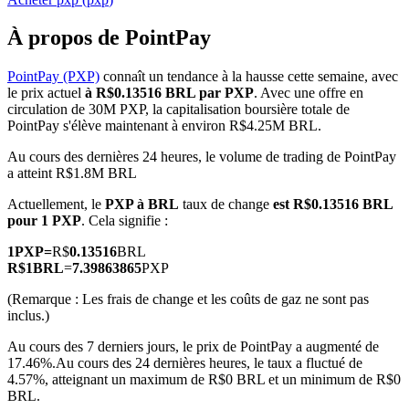
À propos de PointPay
PointPay (PXP)
connaît un tendance à la hausse cette semaine, avec
le prix actuel
à R$0.13516 BRL par PXP
. Avec une offre en
Futures COIN-M
circulation de 30M PXP, la capitalisation boursière totale de
PointPay s'élève maintenant à environ R$4.25M BRL.
Contrats à terme sur crypto-monnaie
Au cours des dernières 24 heures, le volume de trading de PointPay
a atteint R$1.8M BRL
TradFi
Actuellement, le
PXP à BRL
taux de change
est R$0.13516 BRL
pour 1 PXP
. Cela signifie :
Produits dérivés sur actions, forex, métaux précieux et matières
premières
1
PXP
=
R$
0.13516
BRL
R$
1
BRL
=
7.39863865
PXP
(Remarque : Les frais de change et les coûts de gaz ne sont pas
inclus.)
Au cours des 7 derniers jours, le prix de PointPay a augmenté de
17.46%.
Au cours des 24 dernières heures, le taux a fluctué de
4.57%, atteignant un maximum de R$0 BRL et un minimum de R$0
BRL.