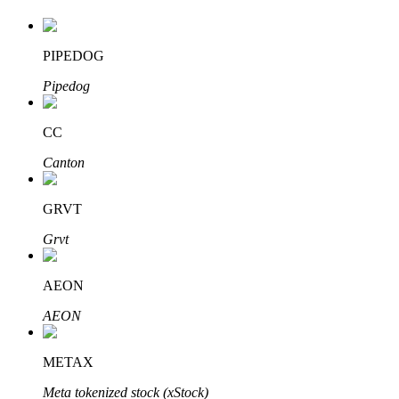
PIPEDOG
Pipedog
CC
Investissement automobile
Canton
Obtenez des bénéfices à long terme et des intérêts flexibles
GRVT
Grvt
AEON
AEON
Apprenez le Staking
METAX
Découvrez comment gagner un revenu passif
Meta tokenized stock (xStock)