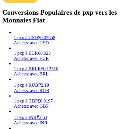
Conversions Populaires de pxp vers les
Monnaies Fiat
Gagner
1
pxp
à
USD
$
0.02658
Achetez avec USD
1
pxp
à
EUR
€
0.023
Achetez avec EUR
1
pxp
à
BRL
R$
0.13516
Achetez avec BRL
1
pxp
à
RUB
₽
2.19
Achetez avec RUB
Cochon de puissance
1
pxp
à
GBP
£
0.0197
Gagnez quotidiennement des récompenses compétitives
Achetez avec GBP
1
pxp
à
INR
₹
2.53
Achetez avec INR