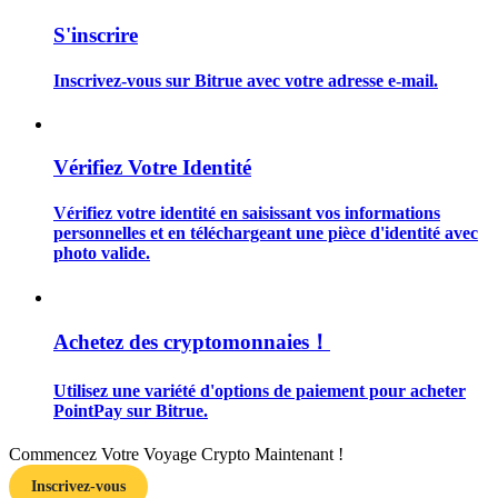
S'inscrire
Inscrivez-vous sur Bitrue avec votre adresse e-mail.
Guide
Vérifiez Votre Identité
Guide de démarrage des contrats à terme
Vérifiez votre identité en saisissant vos informations
personnelles et en téléchargeant une pièce d'identité avec
photo valide.
Achetez des cryptomonnaies！
Utilisez une variété d'options de paiement pour acheter
Stratégies de trading
PointPay sur Bitrue.
Apprenez à rester rentable
Commencez Votre Voyage Crypto Maintenant !
Inscrivez-vous