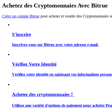
Devenez un trader de copie
Achetez des Cryptomonnaies Avec Bitrue
Profitez du partage des bénéfices et des commissions de copy t
Créez un compte Bitrue
pour acheter et vendre des Cryptomonnaies sur
S'inscrire
Inscrivez-vous sur Bitrue avec votre adresse e-mail.
Information
Vérifiez Votre Identité
Analyse de mégadonnées, y compris des informations commercia
Vérifiez votre identité en saisissant vos informations person
Achetez des cryptomonnaies！
Utilisez une variété d'options de paiement pour acheter Pea