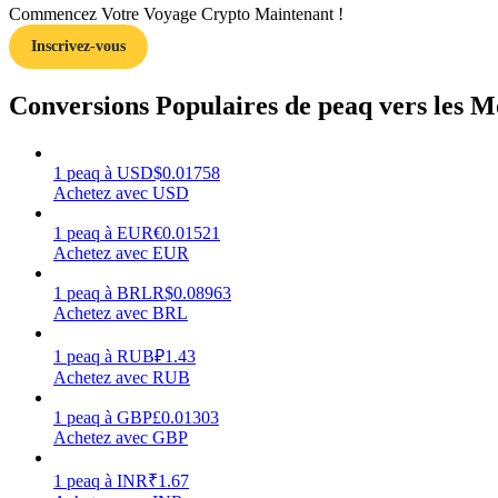
Commencez Votre Voyage Crypto Maintenant !
Inscrivez-vous
Guide
Guide de démarrage des contrats à terme
Conversions Populaires de peaq vers les M
1
peaq
à
USD
$
0.01758
Achetez avec USD
1
peaq
à
EUR
€
0.01521
Achetez avec EUR
1
peaq
à
BRL
R$
0.08963
Achetez avec BRL
Stratégies de trading
Apprenez à rester rentable
1
peaq
à
RUB
₽
1.43
Achetez avec RUB
1
peaq
à
GBP
£
0.01303
Achetez avec GBP
1
peaq
à
INR
₹
1.67