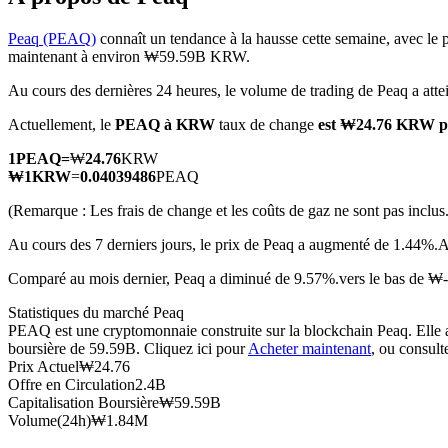
Peaq (PEAQ)
connaît un tendance à la hausse cette semaine, avec le 
maintenant à environ ₩59.59B KRW.
Au cours des dernières 24 heures, le volume de trading de Peaq a 
Futures COIN-M
Actuellement, le
PEAQ à KRW
taux de change
est ₩24.76 KRW 
Contrats à terme sur crypto-monnaie
1
PEAQ
=
₩
24.76
KRW
₩
1
KRW
=
0.04039486
PEAQ
TradFi
(Remarque : Les frais de change et les coûts de gaz ne sont pas inclus.
Produits dérivés sur actions, forex, métaux précieux et matières
Au cours des 7 derniers jours, le prix de Peaq a augmenté de 1.44%.
A
Comparé au mois dernier, Peaq a diminué de 9.57%.vers le bas de 
Statistiques du marché Peaq
PEAQ est une cryptomonnaie construite sur la blockchain Peaq. Elle a 
boursière de 59.59B. Cliquez ici pour
Acheter maintenant
, ou consult
Prix Actuel
₩
24.76
Offre en Circulation
2.4B
Capitalisation Boursière
₩
59.59B
Volume(24h)
₩
1.84M
Futures USDC