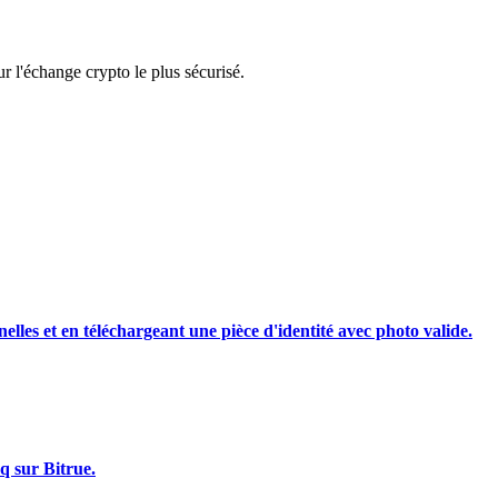
rading
 l'échange crypto le plus sécurisé.
les, etc.
nelles et en téléchargeant une pièce d'identité avec photo valide.
q sur Bitrue.