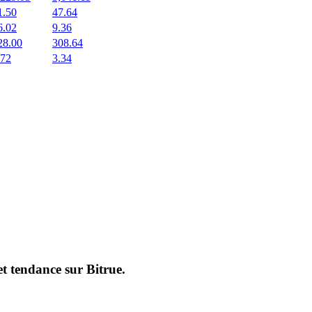
1.50
47.64
6.02
9.36
28.00
308.64
.72
3.34
et tendance sur
Bitrue
.