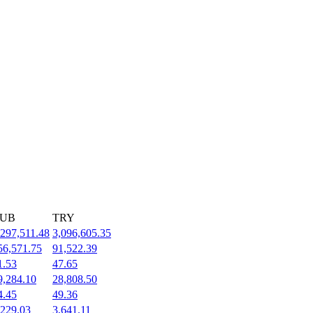
UB
TRY
,297,511.48
3,096,605.35
56,571.75
91,522.39
1.53
47.65
9,284.10
28,808.50
4.45
49.36
,229.03
3,641.11