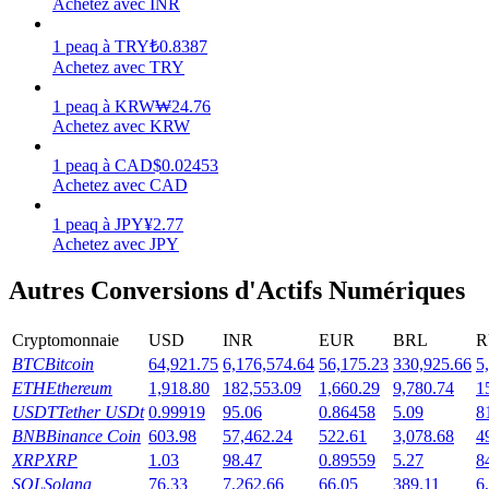
Achetez avec INR
Gagner
1
peaq
à
TRY
₺
0.8387
Achetez avec TRY
1
peaq
à
KRW
₩
24.76
Achetez avec KRW
1
peaq
à
CAD
$
0.02453
Achetez avec CAD
1
peaq
à
JPY
¥
2.77
Achetez avec JPY
Cochon de puissance
Autres Conversions d'Actifs Numériques
Gagnez quotidiennement des récompenses compétitives
Cryptomonnaie
USD
INR
EUR
BRL
R
BTC
Bitcoin
64,921.75
6,176,574.64
56,175.23
330,925.66
5
ETH
Ethereum
1,918.80
182,553.09
1,660.29
9,780.74
1
USDT
Tether USDt
0.99919
95.06
0.86458
5.09
8
BNB
Binance Coin
603.98
57,462.24
522.61
3,078.68
4
XRP
XRP
1.03
98.47
0.89559
5.27
8
SOL
Solana
76.33
7,262.66
66.05
389.11
6