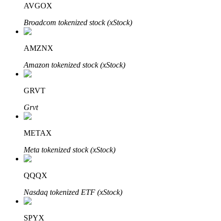
AVGOX
Broadcom tokenized stock (xStock)
Blocages BTR
Des investissements exclusifs pour les détenteurs de BTR
AMZNX
Amazon tokenized stock (xStock)
GRVT
Grvt
METAX
Prêts
Meta tokenized stock (xStock)
Service d'emprunt adossé à des cryptomonnaies
QQQX
Nasdaq tokenized ETF (xStock)
SPYX