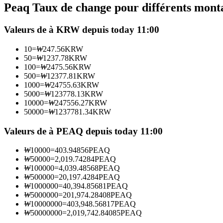
Peaq Taux de change pour différents mont
Futures utilisant l'USDC comme garantie
Valeurs de à KRW depuis today 11:00
10
=
₩
247.56
KRW
50
=
₩
1237.78
KRW
100
=
₩
2475.56
KRW
500
=
₩
12377.81
KRW
1000
=
₩
24755.63
KRW
5000
=
₩
123778.13
KRW
10000
=
₩
247556.27
KRW
50000
=
₩
1237781.34
KRW
Copie de Trading
Rejoignez les meilleurs traders
Valeurs de à PEAQ depuis today 11:00
₩
10000
=
403.94856
PEAQ
₩
50000
=
2,019.74284
PEAQ
₩
100000
=
4,039.48568
PEAQ
₩
500000
=
20,197.4284
PEAQ
₩
1000000
=
40,394.85681
PEAQ
₩
5000000
=
201,974.28408
PEAQ
₩
10000000
=
403,948.56817
PEAQ
₩
50000000
=
2,019,742.84085
PEAQ