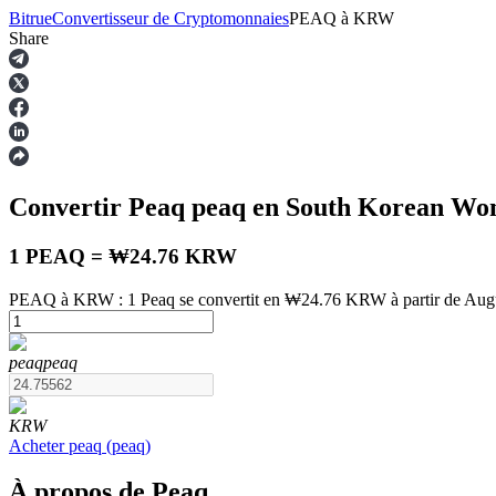
Bitrue
Convertisseur de Cryptomonnaies
PEAQ
à
KRW
Share
Contrats à terme
Convertir Peaq
peaq
en South Korean W
1 PEAQ = ₩24.76 KRW
PEAQ à KRW : 1 Peaq se convertit en ₩24.76 KRW à partir de Aug
Futures USDT
peaq
peaq
Futures utilisant l'USDT comme garantie
KRW
Acheter
peaq
(
peaq
)
À propos de Peaq