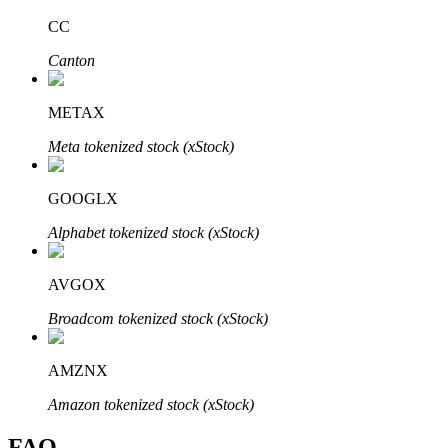
Bitrue
AI
CC
Canton
METAX
Meta tokenized stock (xStock)
Partenaires Bitrue
GOOGLX
Alphabet tokenized stock (xStock)
AVGOX
Broadcom tokenized stock (xStock)
AMZNX
Affiliés Bitrue
Amazon tokenized stock (xStock)
Jusqu'à 65 % de commissions !
FAQ