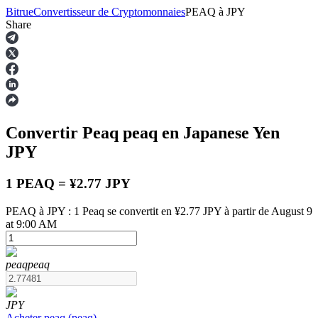
Bitrue
Convertisseur de Cryptomonnaies
PEAQ
à
JPY
Share
Contrats à terme
Convertir Peaq
peaq
en Japanese Yen
JPY
1 PEAQ = ¥2.77 JPY
PEAQ à JPY : 1 Peaq se convertit en ¥2.77 JPY à partir de August 9
at 9:00 AM
Futures USDT
Futures utilisant l'USDT comme garantie
peaq
peaq
JPY
Acheter
peaq
(
peaq
)