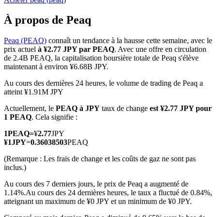
À propos de Peaq
Peaq (PEAQ)
connaît un tendance à la hausse cette semaine, avec le
prix actuel
à ¥2.77 JPY par PEAQ
. Avec une offre en circulation
Futures COIN-M
de 2.4B PEAQ, la capitalisation boursière totale de Peaq s'élève
maintenant à environ ¥6.68B JPY.
Contrats à terme sur crypto-monnaie
Au cours des dernières 24 heures, le volume de trading de Peaq a
atteint ¥1.91M JPY
TradFi
Actuellement, le
PEAQ à JPY
taux de change
est ¥2.77 JPY pour
1 PEAQ
. Cela signifie :
Produits dérivés sur actions, forex, métaux précieux et matières
premières
1
PEAQ
=
¥
2.77
JPY
¥
1
JPY
=
0.36038503
PEAQ
(Remarque : Les frais de change et les coûts de gaz ne sont pas
inclus.)
Au cours des 7 derniers jours, le prix de Peaq a augmenté de
1.14%.
Au cours des 24 dernières heures, le taux a fluctué de 0.84%,
atteignant un maximum de ¥0 JPY et un minimum de ¥0 JPY.