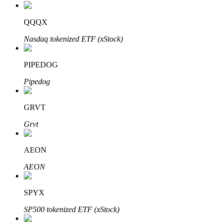
QQQX
Nasdaq tokenized ETF (xStock)
PIPEDOG
Investissement automobile
Pipedog
Obtenez des bénéfices à long terme et des intérêts flexibles
GRVT
Grvt
AEON
AEON
SPYX
Apprenez le Staking
SP500 tokenized ETF (xStock)
Découvrez comment gagner un revenu passif