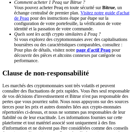
Comment acheter 1 Peaq sur Bitrue ?
Vous pouvez acheter Peaq en toute sécurité sur
Bitrue
, un
échange centralisé de premier plan.
Visitez notre guide d'achat
BTC Welcome Rewards
de Peaq
pour des instructions étape par étape sur la
configuration de votre portefeuille, la vérification de votre
Deposit & Trade BTC to Share 25000 USDT prize pool!
identité et la passation de votre commande.
Quels sont les actifs crypto similaires à Peaq ?
Si vous explorez des cryptomonnaies avec des capitalisations
boursières ou des caractéristiques comparables, consultez :
Deposit CASHCAT & Win
Pour plus de détails, visitez notre
page d'actif Peaq
pour
découvrir des pièces et altcoins connexes par catégorie ou
Share 500000 CASHCAT prize pool
performance.
Clause de non-responsabilité
Exclusive for BitMart Users
Les marchés des cryptomonnaies sont très volatils et peuvent
connaître des fluctuations de prix rapides. Vous êtes seul responsable
Register & Trade to Win 500,000 USDT
de vos décisions d'investissement et Bitrue n'est pas responsable des
pertes que vous pourriez subir. Nous nous appuyons sur des sources
tierces pour les prix et autres données liées aux crypto-monnaies
répertoriées ci-dessus, et nous ne sommes pas responsables de leur
fiabilité ou de leur exactitude. Les informations fournies sur cette
Precious Metals Trading Carnival
plateforme et tout matériel associé sont uniquement à des fins
d'information et ne doivent pas être considérées comme des conseils
Trade Gold & Silver · 33,333 USDT Bonus