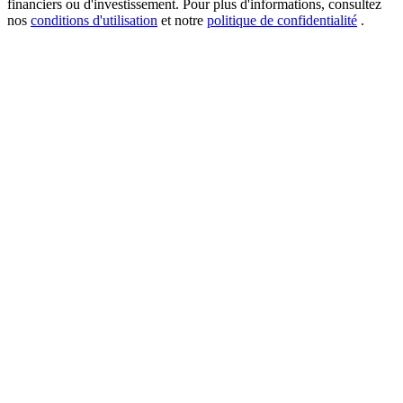
financiers ou d'investissement. Pour plus d'informations, consultez
nos
conditions d'utilisation
et notre
politique de confidentialité
.
USDT New User Exclusive 10% APR
USDT Flexible Staking | Daily Rewards
BTC New User Exclusive: 6.5% APR
BTC Flexible Staking | Daily Rewards
Plus d'événements