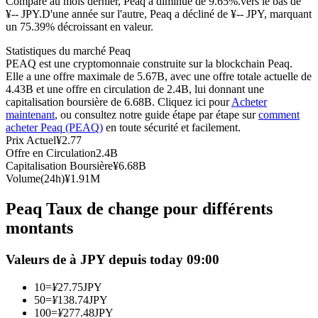
Comparé au mois dernier, Peaq a diminué de 9.65%.vers le bas de
¥-- JPY.
D'une année sur l'autre, Peaq a décliné de ¥-- JPY, marquant
Futures USDC
un 75.39% décroissant en valeur.
Futures utilisant l'USDC comme garantie
Statistiques du marché Peaq
PEAQ est une cryptomonnaie construite sur la blockchain Peaq.
Elle a une offre maximale de 5.67B, avec une offre totale actuelle de
4.43B et une offre en circulation de 2.4B, lui donnant une
capitalisation boursière de 6.68B. Cliquez ici pour
Acheter
maintenant
, ou consultez notre guide étape par étape sur
comment
acheter Peaq (PEAQ)
en toute sécurité et facilement.
Prix Actuel
¥
2.77
Offre en Circulation
2.4B
Capitalisation Boursière
¥
6.68B
Volume(24h)
¥
1.91M
Copie de Trading
Peaq Taux de change pour différents
Rejoignez les meilleurs traders
montants
Valeurs de à JPY depuis today 09:00
10
=
¥
27.75
JPY
50
=
¥
138.74
JPY
100
=
¥
277.48
JPY