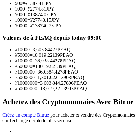
500
=
¥
1387.41
JPY
1000
=
¥
2774.81
JPY
5000
=
¥
13874.07
JPY
Devenez un trader de copie
10000
=
¥
27748.15
JPY
50000
=
¥
138740.73
JPY
Profitez du partage des bénéfices et des commissions de copy
trading
Valeurs de à PEAQ depuis today 09:00
¥
10000
=
3,603.84427
PEAQ
¥
50000
=
18,019.22139
PEAQ
¥
100000
=
36,038.44278
PEAQ
¥
500000
=
180,192.2139
PEAQ
¥
1000000
=
360,384.4278
PEAQ
¥
5000000
=
1,801,922.13903
PEAQ
¥
10000000
=
3,603,844.27806
PEAQ
¥
50000000
=
18,019,221.3903
PEAQ
Information
Achetez des Cryptomonnaies Avec Bitrue
Analyse de mégadonnées, y compris des informations
commerciales, etc.
Créez un compte Bitrue
pour acheter et vendre des Cryptomonnaies
sur l'échange crypto le plus sécurisé.