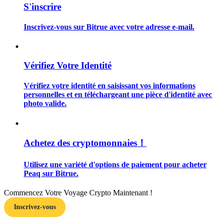
S'inscrire
Inscrivez-vous sur Bitrue avec votre adresse e-mail.
Guide
Vérifiez Votre Identité
Guide de démarrage des contrats à terme
Vérifiez votre identité en saisissant vos informations
personnelles et en téléchargeant une pièce d'identité avec
photo valide.
Achetez des cryptomonnaies！
Utilisez une variété d'options de paiement pour acheter
Peaq sur Bitrue.
Stratégies de trading
Apprenez à rester rentable
Commencez Votre Voyage Crypto Maintenant !
Inscrivez-vous