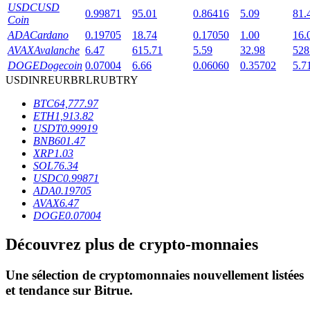
USDC
USD
0.99871
95.01
0.86416
5.09
81.
Coin
ADA
Cardano
0.19705
18.74
0.17050
1.00
16.
AVAX
Avalanche
6.47
615.71
5.59
32.98
528
DOGE
Dogecoin
0.07004
6.66
0.06060
0.35702
5.7
USD
INR
EUR
BRL
RUB
TRY
Blocages BTR
BTC
64,777.97
ETH
1,913.82
Des investissements exclusifs pour les détenteurs de BTR
USDT
0.99919
BNB
601.47
XRP
1.03
SOL
76.34
USDC
0.99871
ADA
0.19705
AVAX
6.47
DOGE
0.07004
Découvrez plus de crypto-monnaies
Prêts
Une sélection de cryptomonnaies nouvellement listées
Service d'emprunt adossé à des cryptomonnaies
et tendance sur
Bitrue
.