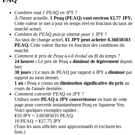
Combien vaut 1 PEAQ en JPY ?
À l'heure actuelle,
1 Peaq (PEAQ) vaut environ ¥2.77 JPY.
Cette valeur se met à jour en temps réel en fonction du taux de
marché actuel.
Combien de PEAQ puis-je obtenir pour 1 JPY ?
Au taux de change actuel,
¥1 JPY peut acheter 0.36038503
PEAQ.
Cette valeur fluctue en fonction des conditions du
marché.
Comment le prix de Peaq a-t-il évolué au fil du temps ?
Parrainage
24 heures :
Le prix de Peaq a
diminué de légèrement
depuis
Invitez un ami pour recevoir des récompenses en espèces
hier.
30 jours :
Le taux de PEAQ par rapport à JPY a
diminué
par
BTC Welcome Rewards
rapport au mois dernier.
1 an :
Peaq a connu un
diminution significative du prix
au
cours de l'année dernière.
Comment convertir PEAQ en JPY ?
Utilisez notre
PEAQ à JPY convertisseur
en haut de cette
page pour convertir instantanément Peaq en Japanese Yen.
Voici quelques exemples rapides :
¥10 JPY = 3.60385035 PEAQ
10 PEAQ = ¥27.75 JPY
(Tous les taux affichés sont approximatifs et excluent les
frais.)