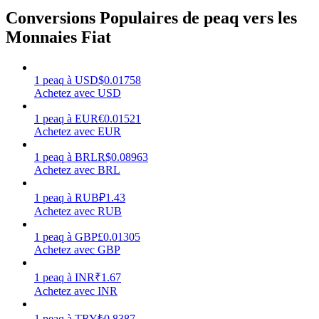
Conversions Populaires de peaq vers les
Monnaies Fiat
Gagner
1
peaq
à
USD
$
0.01758
Achetez avec USD
1
peaq
à
EUR
€
0.01521
Achetez avec EUR
1
peaq
à
BRL
R$
0.08963
Achetez avec BRL
1
peaq
à
RUB
₽
1.43
Achetez avec RUB
Cochon de puissance
1
peaq
à
GBP
£
0.01305
Achetez avec GBP
Gagnez quotidiennement des récompenses compétitives
1
peaq
à
INR
₹
1.67
Achetez avec INR
1
peaq
à
TRY
₺
0.8387