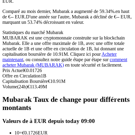
EUR.
Futures USDC
Comparé au mois dernier, Mubarak a augmenté de 59.34%.en haut
de €-- EUR.
D'une année sur l'autre, Mubarak a décliné de €-- EUR,
Futures utilisant l'USDC comme garantie
marquant un 53.74% décroissant en valeur.
Statistiques du marché Mubarak
MUBARAK est une cryptomonnaie construite sur la blockchain
Mubarak. Elle a une offre maximale de 1B, avec une offre totale
actuelle de 1B et une offre en circulation de 1B, lui donnant une
capitalisation boursière de 10.91M. Cliquez ici pour
Acheter
maintenant
, ou consultez notre guide étape par étape sur
comment
acheter Mubarak (MUBARAK)
en toute sécurité et facilement.
Prix Actuel
€
0.01726
Offre en Circulation
1B
Copie de Trading
Capitalisation Boursière
€
10.91M
Volume(24h)
€
113.49M
Rejoignez les meilleurs traders
Mubarak Taux de change pour différents
montants
Valeurs de à EUR depuis today 09:00
10
=
€
0.1726
EUR