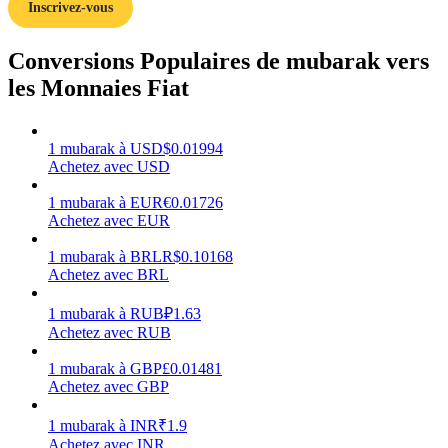
Inscrivez-vous
Conversions Populaires de mubarak vers
les Monnaies Fiat
Gagner
1
mubarak
à
USD
$
0.01994
Achetez avec USD
1
mubarak
à
EUR
€
0.01726
Achetez avec EUR
1
mubarak
à
BRL
R$
0.10168
Achetez avec BRL
1
mubarak
à
RUB
₽
1.63
Cochon de puissance
Achetez avec RUB
Gagnez quotidiennement des récompenses compétitives
1
mubarak
à
GBP
£
0.01481
Achetez avec GBP
1
mubarak
à
INR
₹
1.9
Achetez avec INR