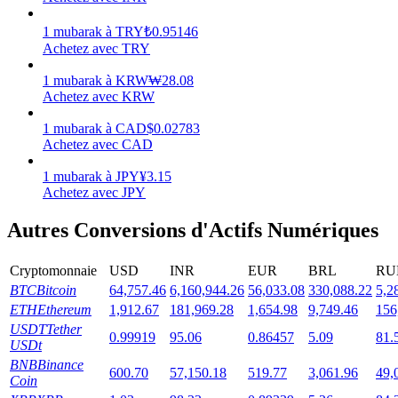
1
mubarak
à
TRY
₺
0.95146
Achetez avec TRY
1
mubarak
à
KRW
₩
28.08
Jalonnement
Achetez avec KRW
Des rendements élevés et un accès instantané
1
mubarak
à
CAD
$
0.02783
Achetez avec CAD
1
mubarak
à
JPY
¥
3.15
Achetez avec JPY
Autres Conversions d'Actifs Numériques
Cryptomonnaie
USD
INR
EUR
BRL
RU
BTC
Bitcoin
64,757.46
6,160,944.26
56,033.08
330,088.22
5,2
Launchpool
ETH
Ethereum
1,912.67
181,969.28
1,654.98
9,749.46
156
USDT
Tether
0.99919
95.06
0.86457
5.09
81.
Staking flexible pour gagner des jetons populaires
USDt
BNB
Binance
600.70
57,150.18
519.77
3,061.96
49,
Coin