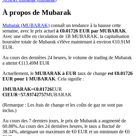
À propos de Mubarak
Mubarak (MUBARAK)
connaît un tendance à la hausse cette
semaine, avec le prix actuel
à €0.01726 EUR par MUBARAK
.
Futures COIN-M
Avec une offre en circulation de 1B MUBARAK, la capitalisation
boursière totale de Mubarak s'élève maintenant à environ €10.91M
Contrats à terme sur crypto-monnaie
EUR.
Au cours des dernières 24 heures, le volume de trading de Mubarak
a atteint €113.49M EUR
TradFi
Actuellement, le
MUBARAK à EUR
taux de change
est €0.01726
Produits dérivés sur actions, forex, métaux précieux et matières
EUR pour 1 MUBARAK
. Cela signifie :
premières
1
MUBARAK
=
€
0.01726
EUR
€
1
EUR
=
57.93742757
MUBARAK
(Remarque : Les frais de change et les coûts de gaz ne sont pas
inclus.)
Au cours des 7 derniers jours, le prix de Mubarak a augmenté de
60.88%.
Au cours des 24 dernières heures, le taux a fluctué de
38.34%, atteignant un maximum de €0 EUR et un minimum de €0