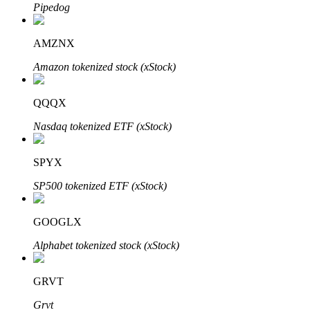
Pipedog
Bitrue
AI
AMZNX
Amazon tokenized stock (xStock)
QQQX
Nasdaq tokenized ETF (xStock)
Partenaires Bitrue
SPYX
SP500 tokenized ETF (xStock)
GOOGLX
Alphabet tokenized stock (xStock)
Affiliés Bitrue
GRVT
Jusqu'à 65 % de commissions !
Grvt