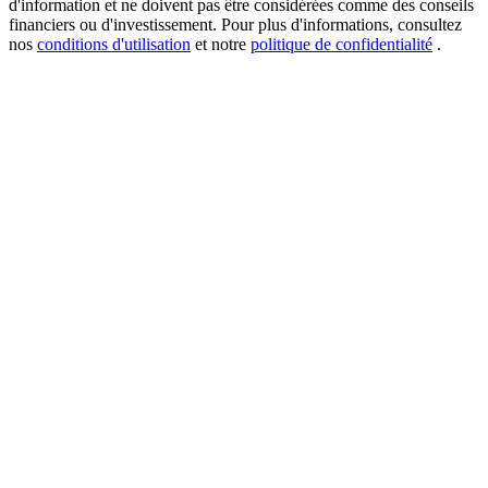
d'information et ne doivent pas être considérées comme des conseils
financiers ou d'investissement. Pour plus d'informations, consultez
nos
conditions d'utilisation
et notre
politique de confidentialité
.
USDT New User Exclusive 10% APR
USDT Flexible Staking | Daily Rewards
BTC New User Exclusive: 6.5% APR
BTC Flexible Staking | Daily Rewards
Plus d'événements