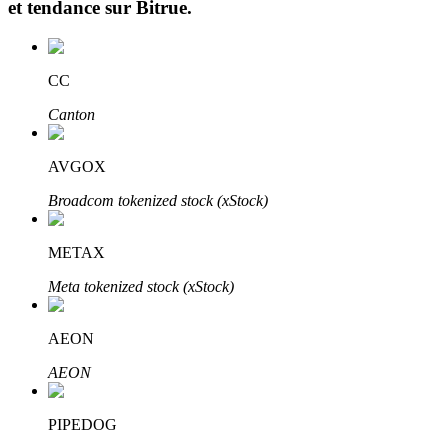
et tendance sur
Bitrue
.
CC
Canton
Investissement automobile
AVGOX
Obtenez des bénéfices à long terme et des intérêts flexibles
Broadcom tokenized stock (xStock)
METAX
Meta tokenized stock (xStock)
AEON
AEON
Apprenez le Staking
PIPEDOG
Découvrez comment gagner un revenu passif