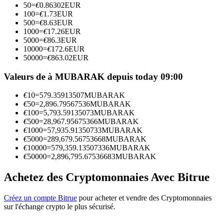
50
=
€
0.86302
EUR
100
=
€
1.73
EUR
500
=
€
8.63
EUR
Devenez un trader de copie
1000
=
€
17.26
EUR
5000
=
€
86.3
EUR
Profitez du partage des bénéfices et des commissions de copy
10000
=
€
172.6
EUR
trading
50000
=
€
863.02
EUR
Valeurs de à MUBARAK depuis today 09:00
€
10
=
579.35913507
MUBARAK
€
50
=
2,896.79567536
MUBARAK
€
100
=
5,793.59135073
MUBARAK
€
500
=
28,967.95675366
MUBARAK
€
1000
=
57,935.91350733
MUBARAK
€
5000
=
289,679.56753668
MUBARAK
€
10000
=
579,359.13507336
MUBARAK
Information
€
50000
=
2,896,795.67536683
MUBARAK
Analyse de mégadonnées, y compris des informations
commerciales, etc.
Achetez des Cryptomonnaies Avec Bitrue
Créez un compte Bitrue
pour acheter et vendre des Cryptomonnaies
sur l'échange crypto le plus sécurisé.