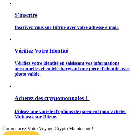
S'inscrire
Inscrivez-vous sur Bitrue avec votre adresse e-mail.
Guide
Guide de démarrage des contrats à terme
Vérifiez Votre Identité
Vérifiez votre identité en saisissant vos informations
personnelles et en téléchargeant une pièce d'identité avec
photo valide.
Achetez des cryptomonnaies！
Stratégies de trading
Utilisez une variété d'options de paiement pour acheter
Mubarak sur Bitrue.
Apprenez à rester rentable
Commencez Votre Voyage Crypto Maintenant !