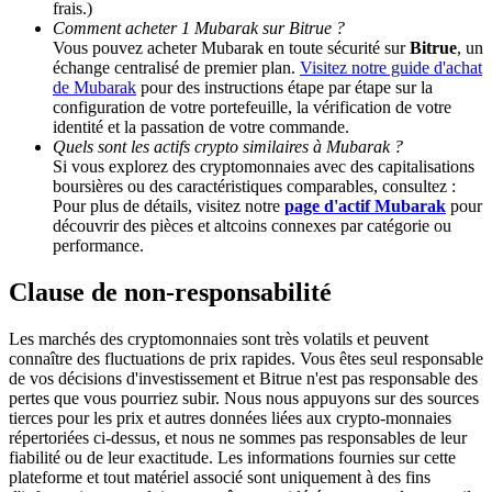
frais.)
Comment acheter 1 Mubarak sur Bitrue ?
Vous pouvez acheter Mubarak en toute sécurité sur
Bitrue
, un
BTC Welcome Rewards
échange centralisé de premier plan.
Visitez notre guide d'achat
de Mubarak
pour des instructions étape par étape sur la
Deposit & Trade BTC to Share 25000 USDT prize pool!
configuration de votre portefeuille, la vérification de votre
identité et la passation de votre commande.
Quels sont les actifs crypto similaires à Mubarak ?
Si vous explorez des cryptomonnaies avec des capitalisations
Deposit CASHCAT & Win
boursières ou des caractéristiques comparables, consultez :
Pour plus de détails, visitez notre
page d'actif Mubarak
pour
Share 500000 CASHCAT prize pool
découvrir des pièces et altcoins connexes par catégorie ou
performance.
Clause de non-responsabilité
Exclusive for BitMart Users
Les marchés des cryptomonnaies sont très volatils et peuvent
Register & Trade to Win 500,000 USDT
connaître des fluctuations de prix rapides. Vous êtes seul responsable
de vos décisions d'investissement et Bitrue n'est pas responsable des
pertes que vous pourriez subir. Nous nous appuyons sur des sources
tierces pour les prix et autres données liées aux crypto-monnaies
répertoriées ci-dessus, et nous ne sommes pas responsables de leur
Precious Metals Trading Carnival
fiabilité ou de leur exactitude. Les informations fournies sur cette
plateforme et tout matériel associé sont uniquement à des fins
Trade Gold & Silver · 33,333 USDT Bonus