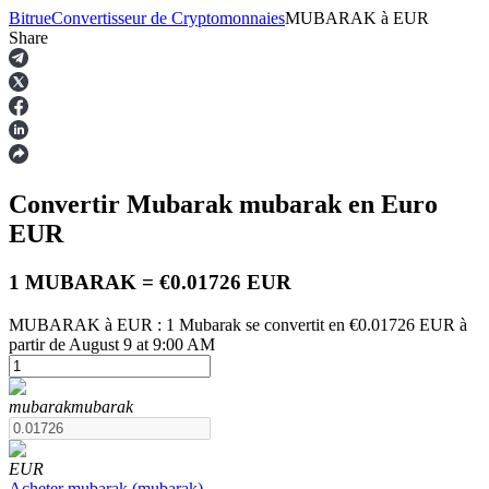
Bitrue
Convertisseur de Cryptomonnaies
MUBARAK
à
EUR
Share
Contrats à terme
Convertir Mubarak
mubarak
en Euro
EUR
1 MUBARAK = €0.01726 EUR
MUBARAK à EUR : 1 Mubarak se convertit en €0.01726 EUR à
partir de August 9 at 9:00 AM
Futures USDT
Futures utilisant l'USDT comme garantie
mubarak
mubarak
EUR
Acheter
mubarak
(
mubarak
)