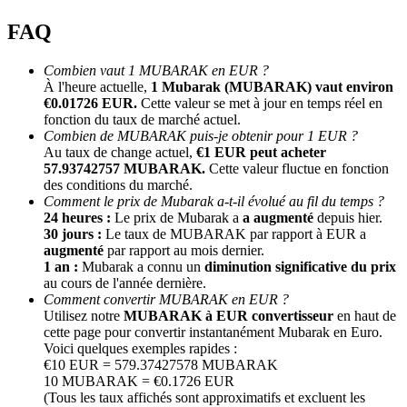
FAQ
Combien vaut 1 MUBARAK en EUR ?
À l'heure actuelle,
1 Mubarak (MUBARAK) vaut environ
€0.01726 EUR.
Cette valeur se met à jour en temps réel en
fonction du taux de marché actuel.
Combien de MUBARAK puis-je obtenir pour 1 EUR ?
Au taux de change actuel,
€1 EUR peut acheter
57.93742757 MUBARAK.
Cette valeur fluctue en fonction
Parrainage
des conditions du marché.
Invitez un ami pour recevoir des récompenses en espèces
Comment le prix de Mubarak a-t-il évolué au fil du temps ?
24 heures :
Le prix de Mubarak a
a augmenté
depuis hier.
BTC Welcome Rewards
30 jours :
Le taux de MUBARAK par rapport à EUR a
augmenté
par rapport au mois dernier.
1 an :
Mubarak a connu un
diminution significative du prix
au cours de l'année dernière.
Comment convertir MUBARAK en EUR ?
Utilisez notre
MUBARAK à EUR convertisseur
en haut de
cette page pour convertir instantanément Mubarak en Euro.
Voici quelques exemples rapides :
€10 EUR = 579.37427578 MUBARAK
10 MUBARAK = €0.1726 EUR
(Tous les taux affichés sont approximatifs et excluent les