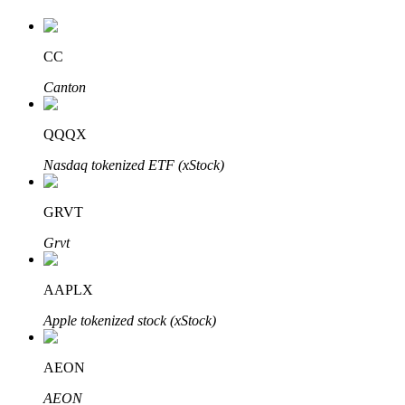
CC
Canton
QQQX
Investissement automobile
Nasdaq tokenized ETF (xStock)
Obtenez des bénéfices à long terme et des intérêts flexibles
GRVT
Grvt
AAPLX
Apple tokenized stock (xStock)
Apprenez le Staking
AEON
Découvrez comment gagner un revenu passif
AEON