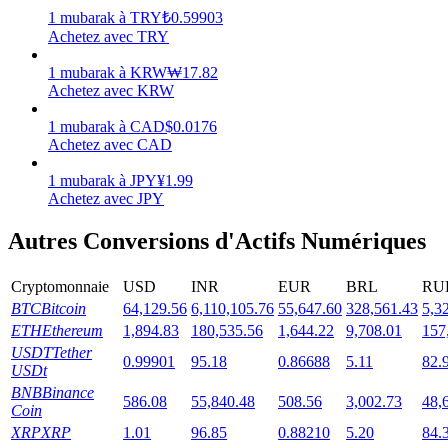
1
mubarak
à
TRY
₺
0.59903
Achetez avec TRY
1
mubarak
à
KRW
₩
17.82
Achetez avec KRW
Jalonnement
1
mubarak
à
CAD
$
0.0176
Des rendements élevés et un accès instantané
Achetez avec CAD
1
mubarak
à
JPY
¥
1.99
Achetez avec JPY
Autres Conversions d'Actifs Numériques
Cryptomonnaie
USD
INR
EUR
BRL
RU
BTC
Bitcoin
64,129.56
6,110,105.76
55,647.60
328,561.43
5,3
ETH
Ethereum
1,894.83
180,535.56
1,644.22
9,708.01
157
Launchpool
USDT
Tether
0.99901
95.18
0.86688
5.11
82.
USDt
Staking flexible pour gagner des jetons populaires
BNB
Binance
586.08
55,840.48
508.56
3,002.73
48,
Coin
XRP
XRP
1.01
96.85
0.88210
5.20
84.