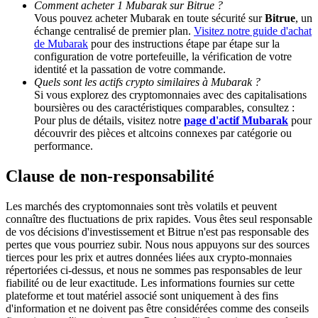
Comment acheter 1 Mubarak sur Bitrue ?
Vous pouvez acheter Mubarak en toute sécurité sur
Bitrue
, un
échange centralisé de premier plan.
Visitez notre guide d'achat
Deposit CASHCAT & Win
de Mubarak
pour des instructions étape par étape sur la
configuration de votre portefeuille, la vérification de votre
Share 500000 CASHCAT prize pool
identité et la passation de votre commande.
Quels sont les actifs crypto similaires à Mubarak ?
Si vous explorez des cryptomonnaies avec des capitalisations
boursières ou des caractéristiques comparables, consultez :
Exclusive for BitMart Users
Pour plus de détails, visitez notre
page d'actif Mubarak
pour
découvrir des pièces et altcoins connexes par catégorie ou
Register & Trade to Win 500,000 USDT
performance.
Clause de non-responsabilité
Precious Metals Trading Carnival
Les marchés des cryptomonnaies sont très volatils et peuvent
connaître des fluctuations de prix rapides. Vous êtes seul responsable
Trade Gold & Silver · 33,333 USDT Bonus
de vos décisions d'investissement et Bitrue n'est pas responsable des
pertes que vous pourriez subir. Nous nous appuyons sur des sources
tierces pour les prix et autres données liées aux crypto-monnaies
répertoriées ci-dessus, et nous ne sommes pas responsables de leur
fiabilité ou de leur exactitude. Les informations fournies sur cette
USDT New User Exclusive 10% APR
plateforme et tout matériel associé sont uniquement à des fins
d'information et ne doivent pas être considérées comme des conseils
USDT Flexible Staking | Daily Rewards