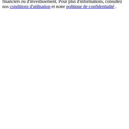
financiers ou d'investissement. Pour plus d'informations, consultez
nos
conditions d'utilisation
et notre
politique de confidentialité
.
New Listing Futures Fest
Trade New Futures, Win 200,000 USDT
Crypto World Cup 2026: Grand Finale
77,777+3k Rewards
Plus d'événements