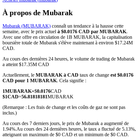
À propos de Mubarak
Mubarak (MUBARAK)
connaît un tendance à la hausse cette
semaine, avec le prix actuel
à $0.0176 CAD par MUBARAK
.
Futures COIN-M
Avec une offre en circulation de 1B MUBARAK, la capitalisation
boursière totale de Mubarak s'élève maintenant à environ $17.24M
Contrats à terme sur crypto-monnaie
CAD.
Au cours des dernières 24 heures, le volume de trading de Mubarak
a atteint $17.35M CAD
TradFi
Actuellement, le
MUBARAK à CAD
taux de change
est $0.0176
Produits dérivés sur actions, forex, métaux précieux et matières
CAD pour 1 MUBARAK
. Cela signifie :
premières
1
MUBARAK
=
$
0.0176
CAD
$
1
CAD
=
56.81818181
MUBARAK
(Remarque : Les frais de change et les coûts de gaz ne sont pas
inclus.)
Au cours des 7 derniers jours, le prix de Mubarak a augmenté de
1.94%.
Au cours des 24 dernières heures, le taux a fluctué de 5.13%,
atteignant un maximum de $0 CAD et un minimum de $0 CAD.