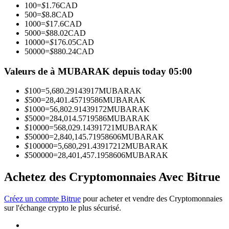
100
=
$
1.76
CAD
500
=
$
8.8
CAD
1000
=
$
17.6
CAD
Devenez un trader de copie
5000
=
$
88.02
CAD
10000
=
$
176.05
CAD
Profitez du partage des bénéfices et des commissions de copy
50000
=
$
880.24
CAD
trading
Valeurs de à MUBARAK depuis today 05:00
$
100
=
5,680.29143917
MUBARAK
$
500
=
28,401.45719586
MUBARAK
$
1000
=
56,802.91439172
MUBARAK
$
5000
=
284,014.5719586
MUBARAK
$
10000
=
568,029.14391721
MUBARAK
$
50000
=
2,840,145.71958606
MUBARAK
$
100000
=
5,680,291.43917212
MUBARAK
$
500000
=
28,401,457.1958606
MUBARAK
Information
Analyse de mégadonnées, y compris des informations
Achetez des Cryptomonnaies Avec Bitrue
commerciales, etc.
Créez un compte Bitrue
pour acheter et vendre des Cryptomonnaies
sur l'échange crypto le plus sécurisé.