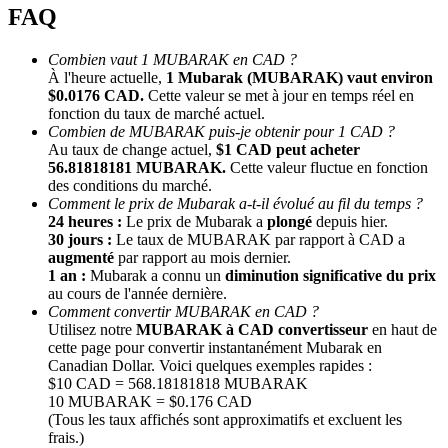
FAQ
Combien vaut 1 MUBARAK en CAD ?
À l'heure actuelle,
1 Mubarak (MUBARAK) vaut environ
$0.0176 CAD.
Cette valeur se met à jour en temps réel en
fonction du taux de marché actuel.
Combien de MUBARAK puis-je obtenir pour 1 CAD ?
Au taux de change actuel,
$1 CAD peut acheter
56.81818181 MUBARAK.
Cette valeur fluctue en fonction
des conditions du marché.
Parrainage
Comment le prix de Mubarak a-t-il évolué au fil du temps ?
Invitez un ami pour recevoir des récompenses en espèces
24 heures :
Le prix de Mubarak a
plongé
depuis hier.
30 jours :
Le taux de MUBARAK par rapport à CAD a
Deposit CASHCAT & Win
augmenté
par rapport au mois dernier.
1 an :
Mubarak a connu un
diminution significative du prix
au cours de l'année dernière.
Comment convertir MUBARAK en CAD ?
Utilisez notre
MUBARAK à CAD convertisseur
en haut de
cette page pour convertir instantanément Mubarak en
Canadian Dollar. Voici quelques exemples rapides :
$10 CAD = 568.18181818 MUBARAK
10 MUBARAK = $0.176 CAD
(Tous les taux affichés sont approximatifs et excluent les
frais.)