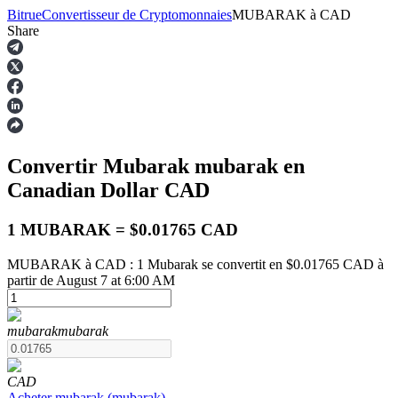
Bitrue
Convertisseur de Cryptomonnaies
MUBARAK
à
CAD
Share
Contrats à terme
Convertir Mubarak
mubarak
en
Canadian Dollar
CAD
1 MUBARAK = $0.01765 CAD
MUBARAK à CAD : 1 Mubarak se convertit en $0.01765 CAD à
partir de August 7 at 6:00 AM
Futures USDT
Futures utilisant l'USDT comme garantie
mubarak
mubarak
CAD
Acheter
mubarak
(
mubarak
)