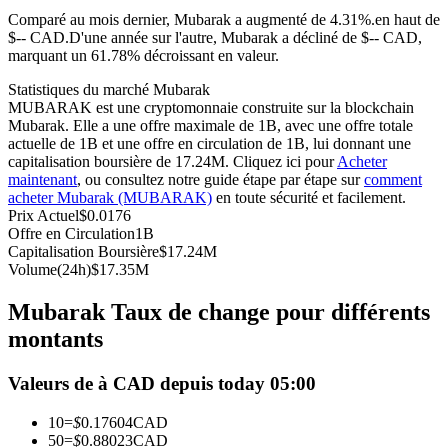
Comparé au mois dernier, Mubarak a augmenté de 4.31%.en haut de
Futures USDC
$-- CAD.
D'une année sur l'autre, Mubarak a décliné de $-- CAD,
marquant un 61.78% décroissant en valeur.
Futures utilisant l'USDC comme garantie
Statistiques du marché Mubarak
MUBARAK est une cryptomonnaie construite sur la blockchain
Mubarak. Elle a une offre maximale de 1B, avec une offre totale
actuelle de 1B et une offre en circulation de 1B, lui donnant une
capitalisation boursière de 17.24M. Cliquez ici pour
Acheter
maintenant
, ou consultez notre guide étape par étape sur
comment
acheter Mubarak (MUBARAK)
en toute sécurité et facilement.
Prix Actuel
$
0.0176
Offre en Circulation
1B
Capitalisation Boursière
$
17.24M
Copie de Trading
Volume(24h)
$
17.35M
Rejoignez les meilleurs traders
Mubarak Taux de change pour différents
montants
Valeurs de à CAD depuis today 05:00
10
=
$
0.17604
CAD
50
=
$
0.88023
CAD