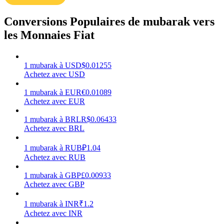
Conversions Populaires de mubarak vers
les Monnaies Fiat
Gagner
1
mubarak
à
USD
$
0.01255
Achetez avec USD
1
mubarak
à
EUR
€
0.01089
Achetez avec EUR
1
mubarak
à
BRL
R$
0.06433
Achetez avec BRL
1
mubarak
à
RUB
₽
1.04
Achetez avec RUB
Cochon de puissance
1
mubarak
à
GBP
£
0.00933
Gagnez quotidiennement des récompenses compétitives
Achetez avec GBP
1
mubarak
à
INR
₹
1.2
Achetez avec INR