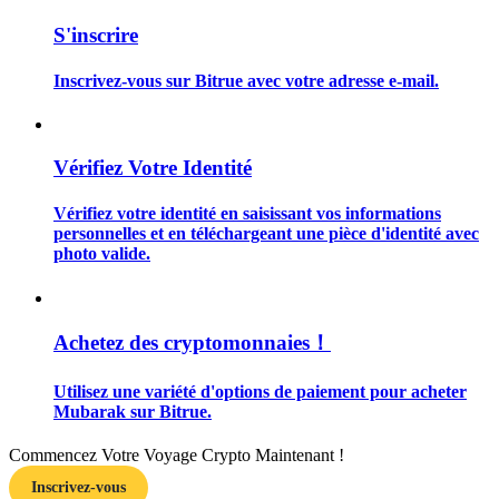
S'inscrire
Inscrivez-vous sur Bitrue avec votre adresse e-mail.
Guide
Vérifiez Votre Identité
Guide de démarrage des contrats à terme
Vérifiez votre identité en saisissant vos informations
personnelles et en téléchargeant une pièce d'identité avec
photo valide.
Achetez des cryptomonnaies！
Utilisez une variété d'options de paiement pour acheter
Stratégies de trading
Mubarak sur Bitrue.
Apprenez à rester rentable
Commencez Votre Voyage Crypto Maintenant !
Inscrivez-vous