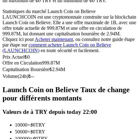
un maximum de ₺0 TRY et un minimum de ₺0 TRY.
Futures USDC
Statistiques du marché Launch Coin on Believe
LAUNCHCOIN est une cryptomonnaie construite sur la blockchain
Futures utilisant l'USDC comme garantie
Launch Coin on Believe. Elle a une offre maximale de 1B, avec une
offre totale actuelle de 999.87M et une offre en circulation de
999.87M, lui donnant une capitalisation boursière de 2.94M.
Cliquez ici pour
Acheter maintenant
, ou consultez notre guide étape
par étape sur
comment acheter Launch Coin on Believe
(LAUNCHCOIN)
en toute sécurité et facilement.
Prix Actuel
₺
0
Offre en Circulation
999.87M
Capitalisation Boursière
₺
2.94M
Volume(24h)
₺
--
Copie de Trading
Launch Coin on Believe Taux de change
Rejoignez les meilleurs traders
pour différents montants
Valeurs de à TRY depuis today 22:00
10000
=
₺
0
TRY
50000
=
₺
0
TRY
100000
=
₺
0
TRY