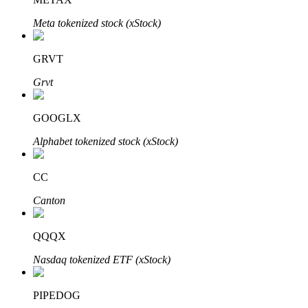
Bitrue
AI
Meta tokenized stock (xStock)
GRVT
Grvt
GOOGLX
Partenaires Bitrue
Alphabet tokenized stock (xStock)
CC
Canton
QQQX
Nasdaq tokenized ETF (xStock)
Affiliés Bitrue
Jusqu'à 65 % de commissions !
PIPEDOG