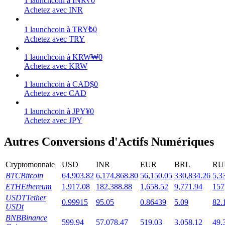
1
launchcoin
à
INR
₹
0
Achetez avec INR
1
launchcoin
à
TRY
₺
0
Achetez avec TRY
Jalonnement
1
launchcoin
à
KRW
₩
0
Achetez avec KRW
Des rendements élevés et un accès instantané
1
launchcoin
à
CAD
$
0
Achetez avec CAD
1
launchcoin
à
JPY
¥
0
Achetez avec JPY
Autres Conversions d'Actifs Numériques
Cryptomonnaie
USD
INR
EUR
BRL
RU
Launchpool
BTC
Bitcoin
64,903.82
6,174,868.80
56,150.05
330,834.26
5,3
ETH
Ethereum
1,917.08
182,388.88
1,658.52
9,771.94
157
Staking flexible pour gagner des jetons populaires
USDT
Tether
0.99915
95.05
0.86439
5.09
82.
USDt
BNB
Binance
599.94
57,078.47
519.03
3,058.12
49,