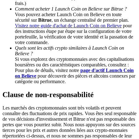
frais.)
Comment acheter 1 Launch Coin on Believe sur Bitrue ?
BTC Welcome Rewards
Vous pouvez acheter Launch Coin on Believe en toute
sécurité sur
Bitrue
, un échange centralisé de premier plan.
Deposit & Trade BTC to Share 25000 USDT prize pool!
Visitez notre guide d'achat de Launch Coin on Believe
pour
des instructions étape par étape sur la configuration de votre
portefeuille, la vérification de votre identité et la passation de
votre commande.
Quels sont les actifs crypto similaires à Launch Coin on
Deposit CASHCAT & Win
Believe ?
Si vous explorez des cryptomonnaies avec des capitalisations
Share 500000 CASHCAT prize pool
boursières ou des caractéristiques comparables, consultez :
Pour plus de détails, visitez notre
page d'actif Launch Coin
on Believe
pour découvrir des pièces et altcoins connexes par
catégorie ou performance.
Exclusive for BitMart Users
Clause de non-responsabilité
Register & Trade to Win 500,000 USDT
Les marchés des cryptomonnaies sont très volatils et peuvent
connaître des fluctuations de prix rapides. Vous êtes seul responsable
de vos décisions d'investissement et Bitrue n'est pas responsable des
pertes que vous pourriez subir. Nous nous appuyons sur des sources
Precious Metals Trading Carnival
tierces pour les prix et autres données liées aux crypto-monnaies
répertoriées ci-dessus, et nous ne sommes pas responsables de leur
Trade Gold & Silver · 33,333 USDT Bonus