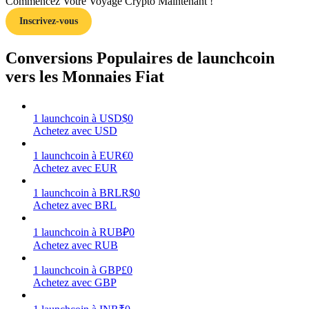
Commencez Votre Voyage Crypto Maintenant !
Inscrivez-vous
Conversions Populaires de launchcoin
vers les Monnaies Fiat
Gagner
1
launchcoin
à
USD
$
0
Achetez avec USD
1
launchcoin
à
EUR
€
0
Achetez avec EUR
1
launchcoin
à
BRL
R$
0
Achetez avec BRL
Cochon de puissance
1
launchcoin
à
RUB
₽
0
Gagnez quotidiennement des récompenses compétitives
Achetez avec RUB
1
launchcoin
à
GBP
£
0
Achetez avec GBP