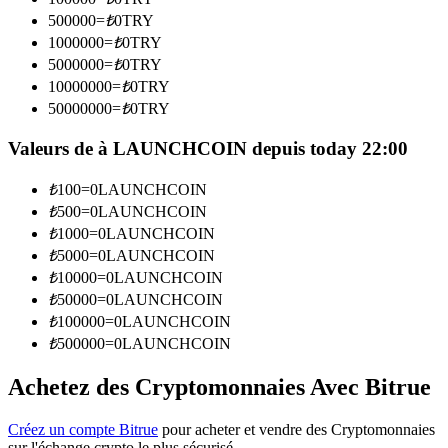
500000
=
₺
0
TRY
1000000
=
₺
0
TRY
Devenez un trader de copie
5000000
=
₺
0
TRY
Profitez du partage des bénéfices et des commissions de copy
10000000
=
₺
0
TRY
trading
50000000
=
₺
0
TRY
Valeurs de à LAUNCHCOIN depuis today 22:00
₺
100
=
0
LAUNCHCOIN
₺
500
=
0
LAUNCHCOIN
₺
1000
=
0
LAUNCHCOIN
₺
5000
=
0
LAUNCHCOIN
₺
10000
=
0
LAUNCHCOIN
₺
50000
=
0
LAUNCHCOIN
Information
₺
100000
=
0
LAUNCHCOIN
Analyse de mégadonnées, y compris des informations
₺
500000
=
0
LAUNCHCOIN
commerciales, etc.
Achetez des Cryptomonnaies Avec Bitrue
Créez un compte Bitrue
pour acheter et vendre des Cryptomonnaies
sur l'échange crypto le plus sécurisé.