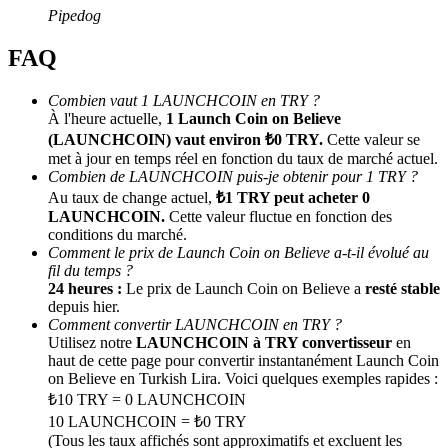
Pipedog
FAQ
Combien vaut 1 LAUNCHCOIN en TRY ?
À l'heure actuelle,
1 Launch Coin on Believe
(LAUNCHCOIN) vaut environ ₺0 TRY.
Cette valeur se
met à jour en temps réel en fonction du taux de marché actuel.
Combien de LAUNCHCOIN puis-je obtenir pour 1 TRY ?
Parrainage
Au taux de change actuel,
₺1 TRY peut acheter 0
LAUNCHCOIN.
Cette valeur fluctue en fonction des
Invitez un ami pour recevoir des récompenses en espèces
conditions du marché.
Comment le prix de Launch Coin on Believe a-t-il évolué au
BTC Welcome Rewards
fil du temps ?
24 heures :
Le prix de Launch Coin on Believe a
resté stable
depuis hier.
Comment convertir LAUNCHCOIN en TRY ?
Utilisez notre
LAUNCHCOIN à TRY convertisseur
en
haut de cette page pour convertir instantanément Launch Coin
on Believe en Turkish Lira. Voici quelques exemples rapides :
₺10 TRY = 0 LAUNCHCOIN
10 LAUNCHCOIN = ₺0 TRY
(Tous les taux affichés sont approximatifs et excluent les