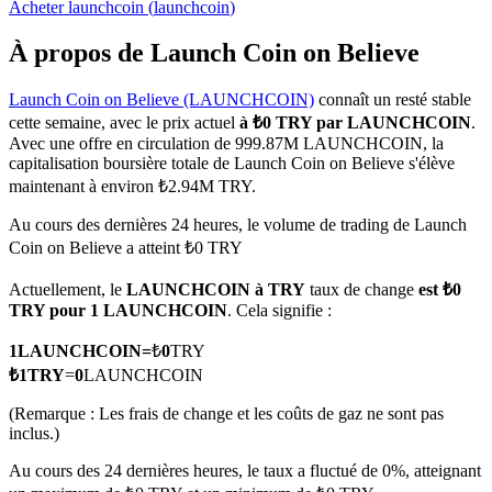
Acheter
launchcoin
(
launchcoin
)
À propos de Launch Coin on Believe
Launch Coin on Believe (LAUNCHCOIN)
connaît un resté stable
Futures COIN-M
cette semaine, avec le prix actuel
à ₺0 TRY par LAUNCHCOIN
.
Avec une offre en circulation de 999.87M LAUNCHCOIN, la
Contrats à terme sur crypto-monnaie
capitalisation boursière totale de Launch Coin on Believe s'élève
maintenant à environ ₺2.94M TRY.
Au cours des dernières 24 heures, le volume de trading de Launch
TradFi
Coin on Believe a atteint ₺0 TRY
Produits dérivés sur actions, forex, métaux précieux et matières
Actuellement, le
LAUNCHCOIN à TRY
taux de change
est ₺0
premières
TRY pour 1 LAUNCHCOIN
. Cela signifie :
1
LAUNCHCOIN
=
₺
0
TRY
₺
1
TRY
=
0
LAUNCHCOIN
(Remarque : Les frais de change et les coûts de gaz ne sont pas
inclus.)
Au cours des 24 dernières heures, le taux a fluctué de 0%, atteignant