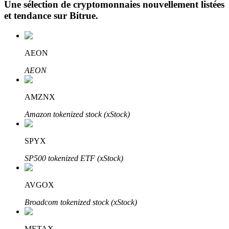
Une sélection de cryptomonnaies nouvellement listées
et tendance sur
Bitrue
.
AEON
AEON
Investissement automobile
AMZNX
Obtenez des bénéfices à long terme et des intérêts flexibles
Amazon tokenized stock (xStock)
SPYX
SP500 tokenized ETF (xStock)
AVGOX
Broadcom tokenized stock (xStock)
Apprenez le Staking
Découvrez comment gagner un revenu passif
METAX