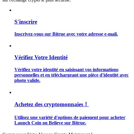
S'inscrire
Inscrivez-vous sur Bitrue avec votre adresse e-mail.
Guide
Guide de démarrage des contrats à terme
Vérifiez Votre Identité
Vérifiez votre identité en saisissant vos informations
personnelles et en téléchargeant une pièce d'identité avec
photo valide.
Achetez des cryptomonnaies！
Stratégies de trading
Apprenez à rester rentable
Utilisez une variété d'options de paiement pour acheter
Launch Coin on Believe sur Bitrue.