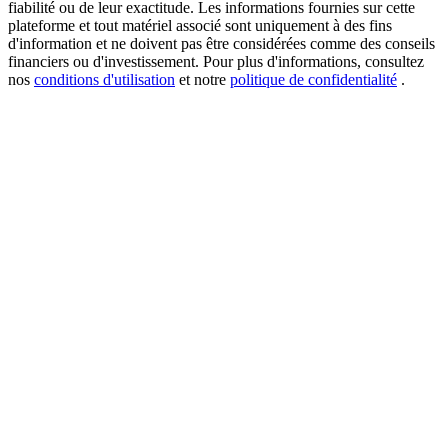
fiabilité ou de leur exactitude. Les informations fournies sur cette
plateforme et tout matériel associé sont uniquement à des fins
d'information et ne doivent pas être considérées comme des conseils
financiers ou d'investissement. Pour plus d'informations, consultez
USDT New User Exclusive 10% APR
nos
conditions d'utilisation
et notre
politique de confidentialité
.
USDT Flexible Staking | Daily Rewards
BTC New User Exclusive: 6.5% APR
BTC Flexible Staking | Daily Rewards
Plus d'événements