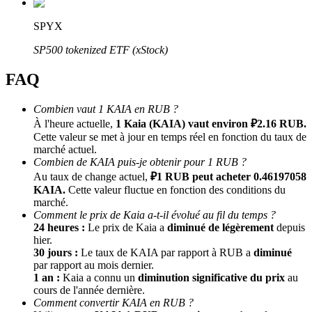
SPYX
SP500 tokenized ETF (xStock)
FAQ
Combien vaut 1 KAIA en RUB ?
À l'heure actuelle,
1 Kaia (KAIA) vaut environ ₽2.16 RUB.
Parrainage
Cette valeur se met à jour en temps réel en fonction du taux de
marché actuel.
Invitez un ami pour recevoir des récompenses en espèces
Combien de KAIA puis-je obtenir pour 1 RUB ?
Au taux de change actuel,
₽1 RUB peut acheter 0.46197058
Deposit CASHCAT & Win
KAIA.
Cette valeur fluctue en fonction des conditions du
marché.
Comment le prix de Kaia a-t-il évolué au fil du temps ?
24 heures :
Le prix de Kaia a
diminué de légèrement
depuis
hier.
30 jours :
Le taux de KAIA par rapport à RUB a
diminué
par rapport au mois dernier.
1 an :
Kaia a connu un
diminution significative du prix
au
cours de l'année dernière.
Comment convertir KAIA en RUB ?