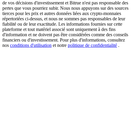
de vos décisions d'investissement et Bitrue n'est pas responsable des
pertes que vous pourriez subir. Nous nous appuyons sur des sources
tierces pour les prix et autres données liées aux crypto-monnaies
répertoriées ci-dessus, et nous ne sommes pas responsables de leur
New Listing Futures Fest
fiabilité ou de leur exactitude. Les informations fournies sur cette
plateforme et tout matériel associé sont uniquement à des fins
Trade New Futures, Win 200,000 USDT
d'information et ne doivent pas être considérées comme des conseils
financiers ou d'investissement. Pour plus d'informations, consultez
nos
conditions d'utilisation
et notre
politique de confidentialité
.
Crypto World Cup 2026: Grand Finale
77,777+3k Rewards
Plus d'événements