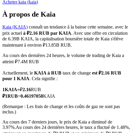
Acheter
kaia
(
kaia
)
À propos de Kaia
Kaia (KAIA)
connaît un tendance à la baisse cette semaine, avec le
Futures COIN-M
prix actuel
à ₽2.16 RUB par KAIA
. Avec une offre en circulation
de 6.39B KAIA, la capitalisation boursière totale de Kaia s'élève
Contrats à terme sur crypto-monnaie
maintenant à environ ₽13.85B RUB.
Au cours des dernières 24 heures, le volume de trading de Kaia a
atteint ₽7.4M RUB
TradFi
Actuellement, le
KAIA à RUB
taux de change
est ₽2.16 RUB
Produits dérivés sur actions, forex, métaux précieux et matières
pour 1 KAIA
. Cela signifie :
premières
1
KAIA
=
₽
2.16
RUB
₽
1
RUB
=
0.46197058
KAIA
(Remarque : Les frais de change et les coûts de gaz ne sont pas
inclus.)
Au cours des 7 derniers jours, le prix de Kaia a diminué de
3.97%.
Au cours des 24 dernières heures, le taux a fluctué de 1.48%,