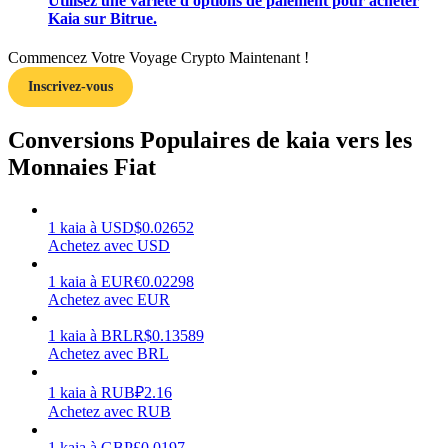
Utilisez une variété d'options de paiement pour acheter
Kaia sur Bitrue.
Commencez Votre Voyage Crypto Maintenant !
Inscrivez-vous
Gagner
Conversions Populaires de kaia vers les
Monnaies Fiat
1
kaia
à
USD
$
0.02652
Achetez avec USD
1
kaia
à
EUR
€
0.02298
Achetez avec EUR
Cochon de puissance
1
kaia
à
BRL
R$
0.13589
Gagnez quotidiennement des récompenses compétitives
Achetez avec BRL
1
kaia
à
RUB
₽
2.16
Achetez avec RUB
1
kaia
à
GBP
£
0.0197