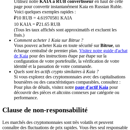
Utilisez notre
KAIA à RUB convertisseur
en haut de cette
page pour convertir instantanément Kaia en Russian Ruble.
Voici quelques exemples rapides :
Deposit CASHCAT & Win
₽10 RUB = 4.61970581 KAIA
Share 500000 CASHCAT prize pool
10 KAIA = ₽21.65 RUB
(Tous les taux affichés sont approximatifs et excluent les
frais.)
Comment acheter 1 Kaia sur Bitrue ?
Vous pouvez acheter Kaia en toute sécurité sur
Bitrue
, un
Exclusive for BitMart Users
échange centralisé de premier plan.
Visitez notre guide d'achat
de Kaia
pour des instructions étape par étape sur la
Register & Trade to Win 500,000 USDT
configuration de votre portefeuille, la vérification de votre
identité et la passation de votre commande.
Quels sont les actifs crypto similaires à Kaia ?
Si vous explorez des cryptomonnaies avec des capitalisations
boursières ou des caractéristiques comparables, consultez :
Precious Metals Trading Carnival
Pour plus de détails, visitez notre
page d'actif Kaia
pour
découvrir des pièces et altcoins connexes par catégorie ou
Trade Gold & Silver · 33,333 USDT Bonus
performance.
Clause de non-responsabilité
USDT New User Exclusive 10% APR
Les marchés des cryptomonnaies sont très volatils et peuvent
connaître des fluctuations de prix rapides. Vous êtes seul responsable
USDT Flexible Staking | Daily Rewards