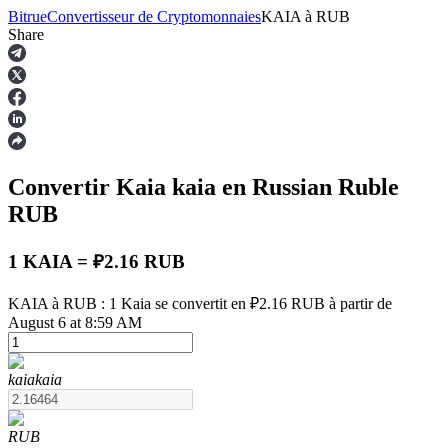
Bitrue
Convertisseur de Cryptomonnaies
KAIA
à
RUB
Share
Contrats à terme
Convertir Kaia
kaia
en Russian Ruble
RUB
1 KAIA = ₽2.16 RUB
KAIA à RUB : 1 Kaia se convertit en ₽2.16 RUB à partir de
Futures USDT
August 6 at 8:59 AM
Futures utilisant l'USDT comme garantie
kaia
kaia
RUB