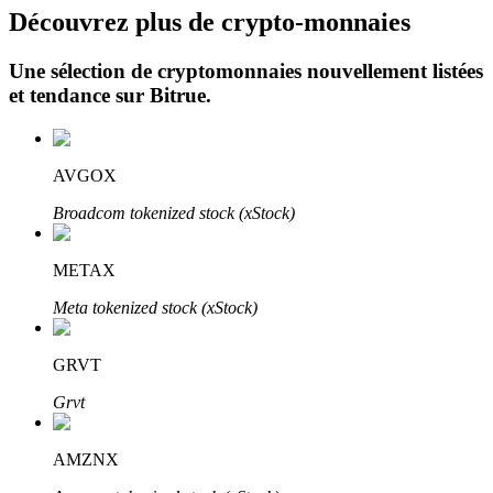
Découvrez plus de crypto-monnaies
Une sélection de cryptomonnaies nouvellement listées
et tendance sur
Bitrue
.
AVGOX
Investissement automobile
Broadcom tokenized stock (xStock)
Obtenez des bénéfices à long terme et des intérêts flexibles
METAX
Meta tokenized stock (xStock)
GRVT
Grvt
Apprenez le Staking
AMZNX
Découvrez comment gagner un revenu passif