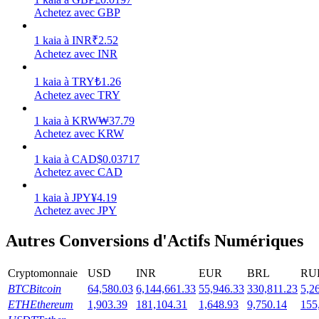
Achetez avec GBP
1
kaia
à
INR
₹
2.52
Achetez avec INR
Jalonnement
1
kaia
à
TRY
₺
1.26
Achetez avec TRY
Des rendements élevés et un accès instantané
1
kaia
à
KRW
₩
37.79
Achetez avec KRW
1
kaia
à
CAD
$
0.03717
Achetez avec CAD
1
kaia
à
JPY
¥
4.19
Achetez avec JPY
Autres Conversions d'Actifs Numériques
Launchpool
Staking flexible pour gagner des jetons populaires
Cryptomonnaie
USD
INR
EUR
BRL
RU
BTC
Bitcoin
64,580.03
6,144,661.33
55,946.33
330,811.23
5,2
ETH
Ethereum
1,903.39
181,104.31
1,648.93
9,750.14
155