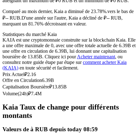
atteignant un maximum de ₽0 RUB et un minimum de ₽0 RUB.
Futures USDC
Comparé au mois dernier, Kaia a diminué de 23.78%.vers le bas de
Futures utilisant l'USDC comme garantie
₽-- RUB.
D'une année sur l'autre, Kaia a décliné de ₽-- RUB,
marquant un 81.76% décroissant en valeur.
Statistiques du marché Kaia
KAIA est une cryptomonnaie construite sur la blockchain Kaia. Elle
a une offre maximale de 0, avec une offre totale actuelle de 6.39B et
une offre en circulation de 6.39B, lui donnant une capitalisation
boursière de 13.85B. Cliquez ici pour
Acheter maintenant
, ou
consultez notre guide étape par étape sur
comment acheter Kaia
(KAIA)
en toute sécurité et facilement.
Prix Actuel
₽
2.16
Offre en Circulation
6.39B
Copie de Trading
Capitalisation Boursière
₽
13.85B
Rejoignez les meilleurs traders
Volume(24h)
₽
7.4M
Kaia Taux de change pour différents
montants
Valeurs de à RUB depuis today 08:59