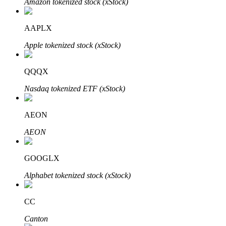
Amazon tokenized stock (xStock)
Bitrue
AI
AAPLX
Apple tokenized stock (xStock)
QQQX
Nasdaq tokenized ETF (xStock)
Partenaires Bitrue
AEON
AEON
GOOGLX
Alphabet tokenized stock (xStock)
Affiliés Bitrue
CC
Jusqu'à 65 % de commissions !
Canton