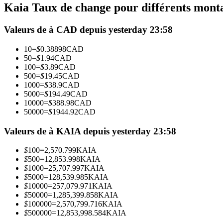
Kaia Taux de change pour différents mont
Futures utilisant l'USDC comme garantie
Valeurs de à CAD depuis yesterday 23:58
10
=
$
0.38898
CAD
50
=
$
1.94
CAD
100
=
$
3.89
CAD
500
=
$
19.45
CAD
1000
=
$
38.9
CAD
5000
=
$
194.49
CAD
10000
=
$
388.98
CAD
50000
=
$
1944.92
CAD
Copie de Trading
Rejoignez les meilleurs traders
Valeurs de à KAIA depuis yesterday 23:58
$
100
=
2,570.799
KAIA
$
500
=
12,853.998
KAIA
$
1000
=
25,707.997
KAIA
$
5000
=
128,539.985
KAIA
$
10000
=
257,079.971
KAIA
$
50000
=
1,285,399.858
KAIA
$
100000
=
2,570,799.716
KAIA
$
500000
=
12,853,998.584
KAIA