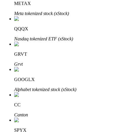
METAX
Meta tokenized stock (xStock)
Blocages BTR
Des investissements exclusifs pour les détenteurs de BTR
QQQX
Nasdaq tokenized ETF (xStock)
GRVT
Grvt
GOOGLX
Prêts
Alphabet tokenized stock (xStock)
Service d'emprunt adossé à des cryptomonnaies
CC
Canton
SPYX