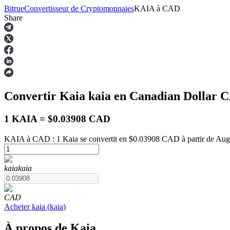
Bitrue
Convertisseur de Cryptomonnaies
KAIA
à
CAD
Share
Contrats à terme
Convertir Kaia
kaia
en Canadian Dollar
C
1 KAIA = $0.03908 CAD
KAIA à CAD : 1 Kaia se convertit en $0.03908 CAD à partir de Aug
Futures USDT
kaia
kaia
Futures utilisant l'USDT comme garantie
CAD
Acheter
kaia
(
kaia
)
À propos de Kaia