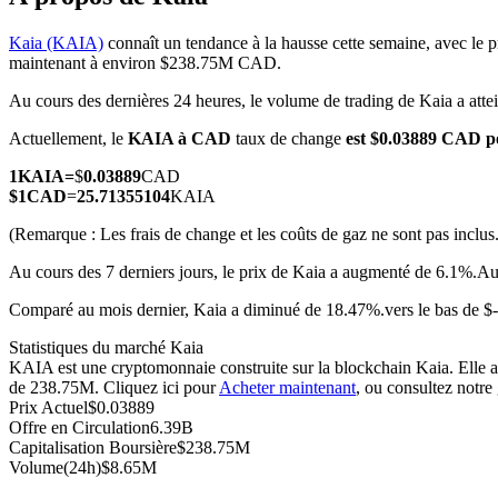
Kaia (KAIA)
connaît un tendance à la hausse cette semaine, avec le p
maintenant à environ $238.75M CAD.
Au cours des dernières 24 heures, le volume de trading de Kaia a at
Futures COIN-M
Actuellement, le
KAIA à CAD
taux de change
est $0.03889 CAD 
Contrats à terme sur crypto-monnaie
1
KAIA
=
$
0.03889
CAD
$
1
CAD
=
25.71355104
KAIA
TradFi
(Remarque : Les frais de change et les coûts de gaz ne sont pas inclus.
Produits dérivés sur actions, forex, métaux précieux et matières
Au cours des 7 derniers jours, le prix de Kaia a augmenté de 6.1%.
Au
Comparé au mois dernier, Kaia a diminué de 18.47%.vers le bas de 
Statistiques du marché Kaia
KAIA est une cryptomonnaie construite sur la blockchain Kaia. Elle a u
de 238.75M. Cliquez ici pour
Acheter maintenant
, ou consultez notre
Prix Actuel
$
0.03889
Offre en Circulation
6.39B
Capitalisation Boursière
$
238.75M
Volume(24h)
$
8.65M
Futures USDC