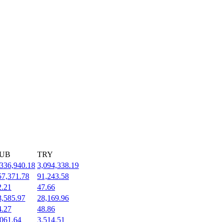
UB
TRY
,336,940.18
3,094,338.19
57,371.78
91,243.58
2.21
47.66
8,585.97
28,169.96
4.27
48.86
,061.64
3,514.51