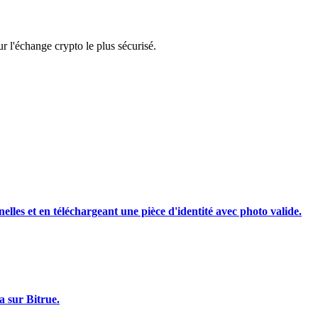
rading
 l'échange crypto le plus sécurisé.
les, etc.
nelles et en téléchargeant une pièce d'identité avec photo valide.
a sur Bitrue.