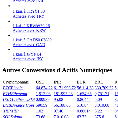
Achetez avec INR
Gagner
1
kaia
à
TRY
₺
1.33
Achetez avec TRY
1
kaia
à
KRW
₩
39.26
Achetez avec KRW
1
kaia
à
CAD
$
0.03889
Achetez avec CAD
1
kaia
à
JPY
¥
4.4
Achetez avec JPY
Cochon de puissance
Autres Conversions d'Actifs Numériques
Gagnez quotidiennement des récompenses compétitives
Cryptomonnaie
USD
INR
EUR
BRL
R
BTC
Bitcoin
64,874.22
6,171,993.72
56,114.38
330,709.32
5
ETH
Ethereum
1,912.96
181,995.23
1,654.65
9,751.71
1
USDT
Tether USDt
0.99939
95.08
0.86444
5.09
8
BNB
Binance Coin
590.59
56,188.05
510.84
3,010.68
4
XRP
XRP
1.02
97.46
0.88614
5.22
8
SOL
Solana
73.68
7,010.08
63.73
375.61
6