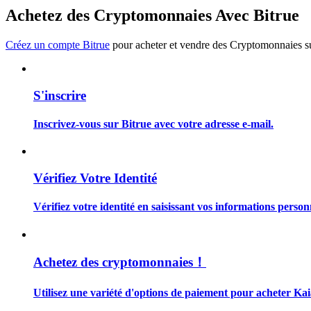
Devenez un trader de copie
Achetez des Cryptomonnaies Avec Bitrue
Profitez du partage des bénéfices et des commissions de copy t
Créez un compte Bitrue
pour acheter et vendre des Cryptomonnaies sur
S'inscrire
Inscrivez-vous sur Bitrue avec votre adresse e-mail.
Information
Vérifiez Votre Identité
Analyse de mégadonnées, y compris des informations commercia
Vérifiez votre identité en saisissant vos informations person
Achetez des cryptomonnaies！
Utilisez une variété d'options de paiement pour acheter Kai