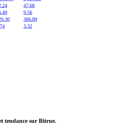
2.24
47.68
6.49
9.56
29.30
306.89
.74
3.32
et tendance sur
Bitrue
.