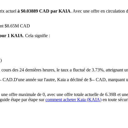
rix actuel
à $0.03889 CAD par KAIA
. Avec une offre en circulation 
teint $8.65M CAD
pour 1 KAIA
. Cela signifie :
)
 premières
 cours des 24 dernières heures, le taux a fluctué de 3.73%, atteign
$-- CAD.
D'une année sur l'autre, Kaia a décliné de $-- CAD, marquant 
ne offre maximale de 0, avec une offre totale actuelle de 6.39B et une 
 guide étape par étape sur
comment acheter Kaia (KAIA)
en toute sécuri