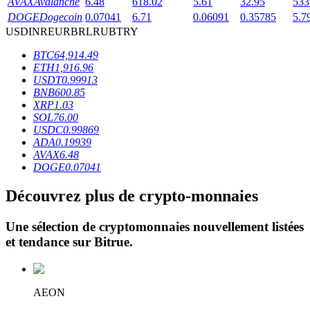
AVAX
Avalanche
6.48
618.02
5.61
32.95
533
DOGE
Dogecoin
0.07041
6.71
0.06091
0.35785
5.7
USD
INR
EUR
BRL
RUB
TRY
BTC
64,914.49
ETH
1,916.96
USDT
0.99913
BNB
600.85
Blocages BTR
XRP
1.03
SOL
76.00
Des investissements exclusifs pour les détenteurs de BTR
USDC
0.99869
ADA
0.19939
AVAX
6.48
DOGE
0.07041
Découvrez plus de crypto-monnaies
Une sélection de cryptomonnaies nouvellement listées
et tendance sur
Bitrue
.
Prêts
Service d'emprunt adossé à des cryptomonnaies
AEON