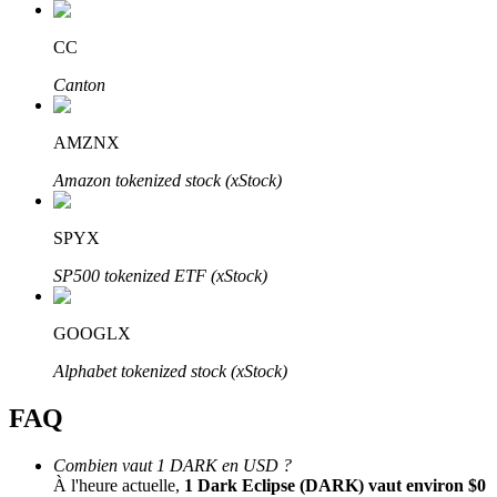
Bitrue
AI
CC
Canton
AMZNX
Amazon tokenized stock (xStock)
Partenaires Bitrue
SPYX
SP500 tokenized ETF (xStock)
GOOGLX
Alphabet tokenized stock (xStock)
FAQ
Affiliés Bitrue
Combien vaut 1 DARK en USD ?
Jusqu'à 65 % de commissions !
À l'heure actuelle,
1 Dark Eclipse (DARK) vaut environ $0