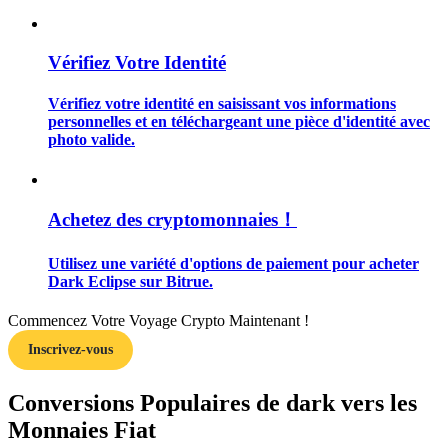
Vérifiez Votre Identité
Vérifiez votre identité en saisissant vos informations
Guide
personnelles et en téléchargeant une pièce d'identité avec
photo valide.
Guide de démarrage des contrats à terme
Achetez des cryptomonnaies！
Utilisez une variété d'options de paiement pour acheter
Dark Eclipse sur Bitrue.
Commencez Votre Voyage Crypto Maintenant !
Inscrivez-vous
Stratégies de trading
Apprenez à rester rentable
Conversions Populaires de dark vers les
Monnaies Fiat