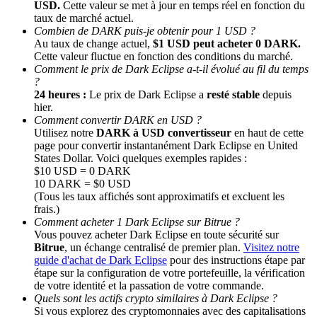
USD.
Cette valeur se met à jour en temps réel en fonction du
taux de marché actuel.
Combien de DARK puis-je obtenir pour 1 USD ?
Au taux de change actuel,
$1 USD peut acheter 0 DARK.
Cette valeur fluctue en fonction des conditions du marché.
Comment le prix de Dark Eclipse a-t-il évolué au fil du temps
?
24 heures :
Le prix de Dark Eclipse a
resté stable
depuis
hier.
Comment convertir DARK en USD ?
Parrainage
Utilisez notre
DARK à USD convertisseur
en haut de cette
page pour convertir instantanément Dark Eclipse en United
Invitez un ami pour recevoir des récompenses en espèces
States Dollar. Voici quelques exemples rapides :
$10 USD = 0 DARK
BTC Welcome Rewards
10 DARK = $0 USD
(Tous les taux affichés sont approximatifs et excluent les
frais.)
Comment acheter 1 Dark Eclipse sur Bitrue ?
Vous pouvez acheter Dark Eclipse en toute sécurité sur
Bitrue
, un échange centralisé de premier plan.
Visitez notre
guide d'achat de Dark Eclipse
pour des instructions étape par
étape sur la configuration de votre portefeuille, la vérification
de votre identité et la passation de votre commande.
Quels sont les actifs crypto similaires à Dark Eclipse ?
Si vous explorez des cryptomonnaies avec des capitalisations