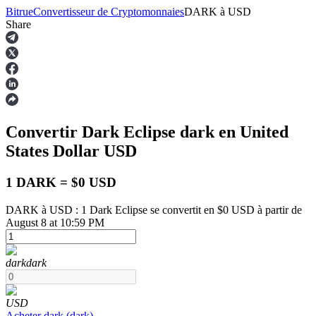
Bitrue
Convertisseur de Cryptomonnaies
DARK
à
USD
Share
Contrats à terme
Convertir Dark Eclipse
dark
en United
States Dollar
USD
1 DARK = $0 USD
DARK à USD : 1 Dark Eclipse se convertit en $0 USD à partir de
August 8 at 10:59 PM
Futures USDT
Futures utilisant l'USDT comme garantie
dark
dark
USD
Acheter
dark
(
dark
)