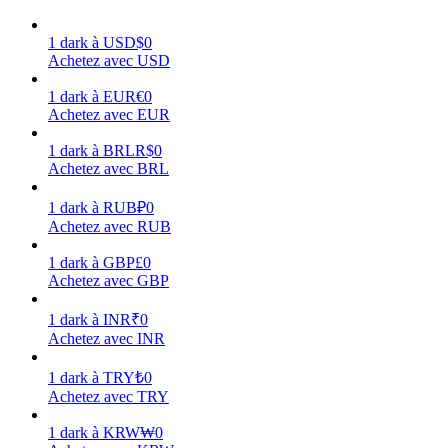
1
dark
à
USD
$
0
Achetez avec USD
1
dark
à
EUR
€
0
Gagner
Achetez avec EUR
1
dark
à
BRL
R$
0
Achetez avec BRL
1
dark
à
RUB
₽
0
Achetez avec RUB
1
dark
à
GBP
£
0
Achetez avec GBP
Cochon de puissance
1
dark
à
INR
₹
0
Achetez avec INR
Gagnez quotidiennement des récompenses compétitives
1
dark
à
TRY
₺
0
Achetez avec TRY
1
dark
à
KRW
₩
0