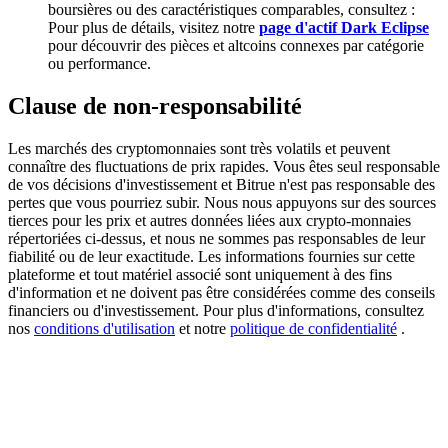
boursières ou des caractéristiques comparables, consultez :
Pour plus de détails, visitez notre
page d'actif Dark Eclipse
pour découvrir des pièces et altcoins connexes par catégorie
BTC Welcome Rewards
ou performance.
Deposit & Trade BTC to Share 25000 USDT prize pool!
Clause de non-responsabilité
Les marchés des cryptomonnaies sont très volatils et peuvent
Deposit CASHCAT & Win
connaître des fluctuations de prix rapides. Vous êtes seul responsable
de vos décisions d'investissement et Bitrue n'est pas responsable des
Share 500000 CASHCAT prize pool
pertes que vous pourriez subir. Nous nous appuyons sur des sources
tierces pour les prix et autres données liées aux crypto-monnaies
répertoriées ci-dessus, et nous ne sommes pas responsables de leur
fiabilité ou de leur exactitude. Les informations fournies sur cette
plateforme et tout matériel associé sont uniquement à des fins
Exclusive for BitMart Users
d'information et ne doivent pas être considérées comme des conseils
financiers ou d'investissement. Pour plus d'informations, consultez
Register & Trade to Win 500,000 USDT
nos
conditions d'utilisation
et notre
politique de confidentialité
.
Precious Metals Trading Carnival
Trade Gold & Silver · 33,333 USDT Bonus