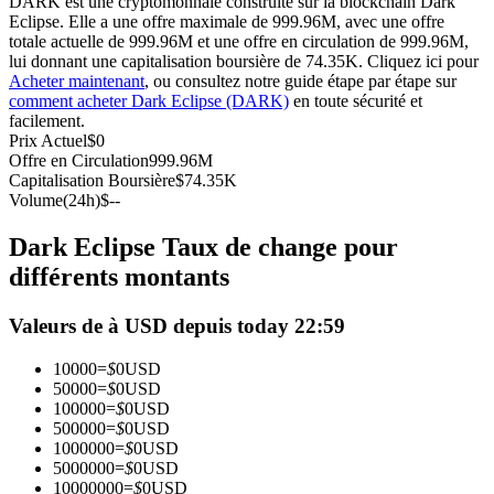
DARK est une cryptomonnaie construite sur la blockchain Dark
Eclipse. Elle a une offre maximale de 999.96M, avec une offre
Futures USDC
totale actuelle de 999.96M et une offre en circulation de 999.96M,
lui donnant une capitalisation boursière de 74.35K. Cliquez ici pour
Futures utilisant l'USDC comme garantie
Acheter maintenant
, ou consultez notre guide étape par étape sur
comment acheter Dark Eclipse (DARK)
en toute sécurité et
facilement.
Prix Actuel
$
0
Offre en Circulation
999.96M
Capitalisation Boursière
$
74.35K
Volume(24h)
$
--
Dark Eclipse Taux de change pour
différents montants
Copie de Trading
Valeurs de à USD depuis today 22:59
Rejoignez les meilleurs traders
10000
=
$
0
USD
50000
=
$
0
USD
100000
=
$
0
USD
500000
=
$
0
USD
1000000
=
$
0
USD
5000000
=
$
0
USD
10000000
=
$
0
USD