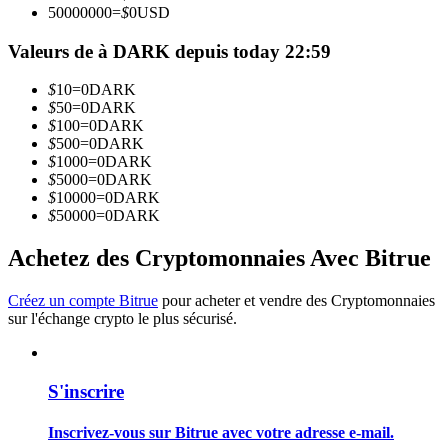
50000000
=
$
0
USD
Valeurs de à DARK depuis today 22:59
Devenez un trader de copie
Profitez du partage des bénéfices et des commissions de copy
$
10
=
0
DARK
trading
$
50
=
0
DARK
$
100
=
0
DARK
$
500
=
0
DARK
$
1000
=
0
DARK
$
5000
=
0
DARK
$
10000
=
0
DARK
$
50000
=
0
DARK
Achetez des Cryptomonnaies Avec Bitrue
Créez un compte Bitrue
pour acheter et vendre des Cryptomonnaies
Information
sur l'échange crypto le plus sécurisé.
Analyse de mégadonnées, y compris des informations
commerciales, etc.
S'inscrire
Inscrivez-vous sur Bitrue avec votre adresse e-mail.