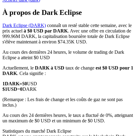
À propos de Dark Eclipse
Dark Eclipse (DARK)
connaît un resté stable cette semaine, avec le
prix actuel
à $0 USD par DARK
. Avec une offre en circulation de
Futures COIN-M
999.96M DARK, la capitalisation boursière totale de Dark Eclipse
s'élève maintenant à environ $74.35K USD.
Contrats à terme sur crypto-monnaie
Au cours des dernières 24 heures, le volume de trading de Dark
Eclipse a atteint $0 USD
TradFi
Actuellement, le
DARK à USD
taux de change
est $0 USD pour 1
DARK
. Cela signifie :
Produits dérivés sur actions, forex, métaux précieux et matières
premières
1
DARK
=
$
0
USD
$
1
USD
=
0
DARK
(Remarque : Les frais de change et les coûts de gaz ne sont pas
inclus.)
Au cours des 24 dernières heures, le taux a fluctué de 0%, atteignant
un maximum de $0 USD et un minimum de $0 USD.
Statistiques du marché Dark Eclipse