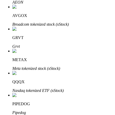
AEON
AVGOX
Broadcom tokenized stock (xStock)
GRVT
Investissement automobile
Grvt
Obtenez des bénéfices à long terme et des intérêts flexibles
METAX
Meta tokenized stock (xStock)
QQQX
Nasdaq tokenized ETF (xStock)
Apprenez le Staking
PIPEDOG
Découvrez comment gagner un revenu passif
Pipedog