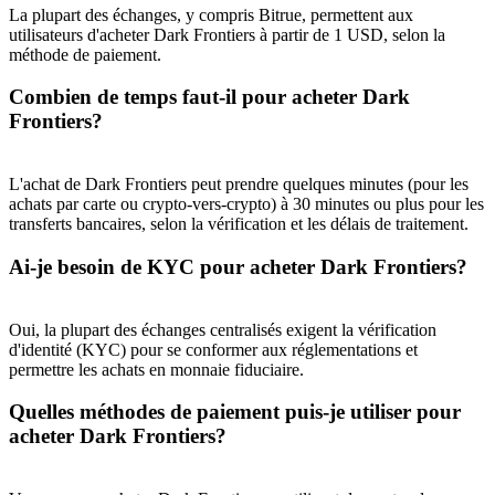
La plupart des échanges, y compris Bitrue, permettent aux
utilisateurs d'acheter Dark Frontiers à partir de 1 USD, selon la
BTC Welcome Rewards
méthode de paiement.
Deposit & Trade BTC to Share 25000 USDT prize pool!
Combien de temps faut-il pour acheter Dark
Frontiers?
Deposit CASHCAT & Win
L'achat de Dark Frontiers peut prendre quelques minutes (pour les
achats par carte ou crypto-vers-crypto) à 30 minutes ou plus pour les
Share 500000 CASHCAT prize pool
transferts bancaires, selon la vérification et les délais de traitement.
Ai-je besoin de KYC pour acheter Dark Frontiers?
Exclusive for BitMart Users
Oui, la plupart des échanges centralisés exigent la vérification
d'identité (KYC) pour se conformer aux réglementations et
Register & Trade to Win 500,000 USDT
permettre les achats en monnaie fiduciaire.
Quelles méthodes de paiement puis-je utiliser pour
acheter Dark Frontiers?
Precious Metals Trading Carnival
Trade Gold & Silver · 33,333 USDT Bonus