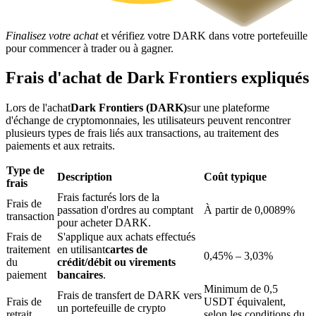
Finalisez votre achat
et vérifiez votre DARK dans votre portefeuille
pour commencer à trader ou à gagner.
Frais d'achat de Dark Frontiers expliqués
Blocages BTR
Lors de l'achat
Dark Frontiers (DARK)
sur une plateforme
Des investissements exclusifs pour les détenteurs de BTR
d'échange de cryptomonnaies, les utilisateurs peuvent rencontrer
plusieurs types de frais liés aux transactions, au traitement des
paiements et aux retraits.
Type de
Description
Coût typique
frais
Frais facturés lors de la
Frais de
passation d'ordres au comptant
À partir de 0,0089%
transaction
pour acheter DARK.
Frais de
S'applique aux achats effectués
traitement
en utilisant
cartes de
0,45% – 3,03%
du
crédit/débit ou virements
Prêts
paiement
bancaires
.
Service d'emprunt adossé à des cryptomonnaies
Minimum de 0,5
Frais de transfert de DARK vers
Frais de
USDT équivalent,
un portefeuille de crypto
retrait
selon les conditions du