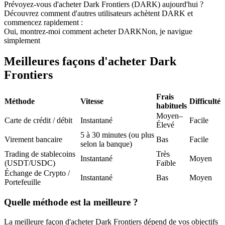
Prévoyez-vous d'acheter Dark Frontiers (DARK) aujourd'hui ?
Futures USDC
Découvrez comment d'autres utilisateurs achètent DARK et
commencez rapidement :
Futures utilisant l'USDC comme garantie
Oui, montrez-moi comment acheter DARK
Non, je navigue
simplement
Meilleures façons d'acheter Dark
Frontiers
Frais
Méthode
Vitesse
Difficulté
habituels
Moyen–
Carte de crédit / débit
Instantané
Facile
Élevé
Copie de Trading
5 à 30 minutes (ou plus
Virement bancaire
Bas
Facile
selon la banque)
Rejoignez les meilleurs traders
Trading de stablecoins
Très
Instantané
Moyen
(USDT/USDC)
Faible
Échange de Crypto /
Instantané
Bas
Moyen
Portefeuille
Quelle méthode est la meilleure ?
La meilleure façon d'acheter Dark Frontiers dépend de vos objectifs