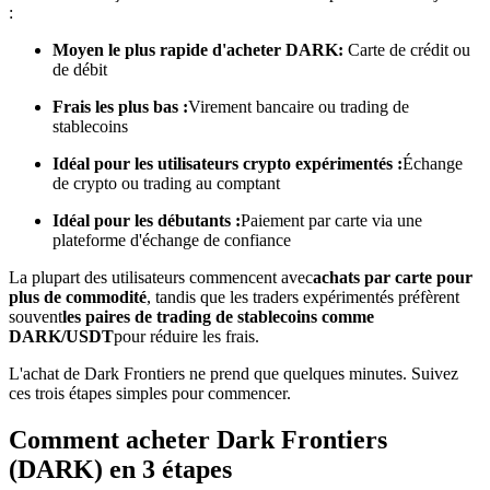
:
Moyen le plus rapide d'acheter DARK:
Carte de crédit ou
Devenez un trader de copie
de débit
Profitez du partage des bénéfices et des commissions de copy
Frais les plus bas :
Virement bancaire ou trading de
trading
stablecoins
Idéal pour les utilisateurs crypto expérimentés :
Échange
de crypto ou trading au comptant
Idéal pour les débutants :
Paiement par carte via une
plateforme d'échange de confiance
La plupart des utilisateurs commencent avec
achats par carte pour
plus de commodité
, tandis que les traders expérimentés préfèrent
souvent
les paires de trading de stablecoins comme
DARK/USDT
pour réduire les frais.
Information
L'achat de Dark Frontiers ne prend que quelques minutes. Suivez
Analyse de mégadonnées, y compris des informations
ces trois étapes simples pour commencer.
commerciales, etc.
Comment acheter Dark Frontiers
(DARK) en 3 étapes