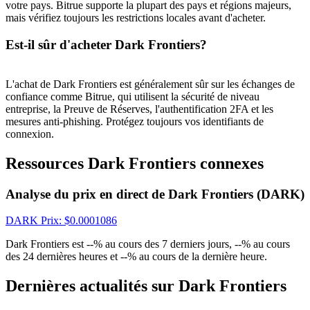
votre pays. Bitrue supporte la plupart des pays et régions majeurs,
Gagnez des prix et des récompenses exclusives
mais vérifiez toujours les restrictions locales avant d'acheter.
Se connecter
S'inscrire
Est-il sûr d'acheter Dark Frontiers?
L'achat de Dark Frontiers est généralement sûr sur les échanges de
confiance comme Bitrue, qui utilisent la sécurité de niveau
entreprise, la Preuve de Réserves, l'authentification 2FA et les
mesures anti-phishing. Protégez toujours vos identifiants de
connexion.
Ressources Dark Frontiers connexes
Se connecter
S'inscrire
Analyse du prix en direct de Dark Frontiers (DARK)
DARK
Prix
: $
0.0001086
Dark Frontiers est --% au cours des 7 derniers jours, --% au cours
des 24 dernières heures et --% au cours de la dernière heure.
Dernières actualités sur Dark Frontiers
Centre de
récompenses