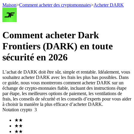
Maison
>
Comment acheter des cryptomonnaies
>
Acheter DARK
Comment acheter Dark
Contrats à terme
Frontiers (DARK) en toute
sécurité en 2026
L’achat de DARK doit être sûr, simple et rentable. Idéalement, vous
souhaitez acheter DARK avec les frais les plus bas possibles. Dans
ce guide, nous vous montrerons comment acheter DARK sur un
échange de crypto-monnaies fiable, incluant des instructions étape
par étape, les meilleures options de paiement, les ventilations de
Futures USDT
frais, les conseils de sécurité et les conseils d’experts pour vous aider
à choisir la manière la plus efficace d’acheter DARK.
Futures utilisant l'USDT comme garantie
Notation crypto
3
★
★
★
★
★
★