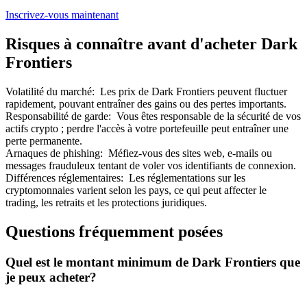
Inscrivez-vous maintenant
Risques à connaître avant d'acheter Dark
Frontiers
Volatilité du marché
:
Les prix de Dark Frontiers peuvent fluctuer
rapidement, pouvant entraîner des gains ou des pertes importants.
Responsabilité de garde
:
Vous êtes responsable de la sécurité de vos
Parrainage
actifs crypto ; perdre l'accès à votre portefeuille peut entraîner une
perte permanente.
Invitez un ami pour recevoir des récompenses en espèces
Arnaques de phishing
:
Méfiez-vous des sites web, e-mails ou
messages frauduleux tentant de voler vos identifiants de connexion.
BTC Welcome Rewards
Différences réglementaires
:
Les réglementations sur les
cryptomonnaies varient selon les pays, ce qui peut affecter le
trading, les retraits et les protections juridiques.
Questions fréquemment posées
Quel est le montant minimum de Dark Frontiers que
je peux acheter?