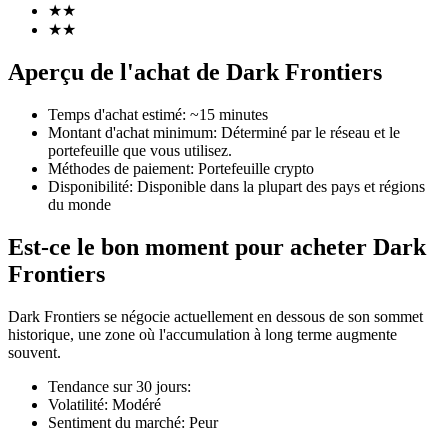
★
★
★
★
Aperçu de l'achat de Dark Frontiers
Futures COIN-M
Temps d'achat estimé
:
~15 minutes
Montant d'achat minimum
:
Déterminé par le réseau et le
Contrats à terme sur crypto-monnaie
portefeuille que vous utilisez.
Méthodes de paiement
:
Portefeuille crypto
Disponibilité
:
Disponible dans la plupart des pays et régions
du monde
TradFi
Est-ce le bon moment pour acheter Dark
Produits dérivés sur actions, forex, métaux précieux et matières
premières
Frontiers
Dark Frontiers se négocie actuellement en dessous de son sommet
historique, une zone où l'accumulation à long terme augmente
souvent.
Tendance sur 30 jours
:
Volatilité
:
Modéré
Sentiment du marché
:
Peur