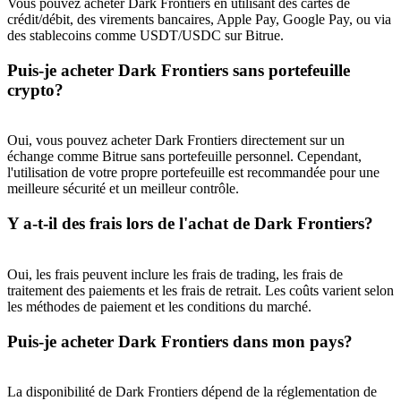
Vous pouvez acheter Dark Frontiers en utilisant des cartes de
crédit/débit, des virements bancaires, Apple Pay, Google Pay, ou via
des stablecoins comme USDT/USDC sur Bitrue.
Puis-je acheter Dark Frontiers sans portefeuille
USDT New User Exclusive 10% APR
crypto?
USDT Flexible Staking | Daily Rewards
Oui, vous pouvez acheter Dark Frontiers directement sur un
échange comme Bitrue sans portefeuille personnel. Cependant,
l'utilisation de votre propre portefeuille est recommandée pour une
BTC New User Exclusive: 6.5% APR
meilleure sécurité et un meilleur contrôle.
BTC Flexible Staking | Daily Rewards
Y a-t-il des frais lors de l'achat de Dark Frontiers?
Oui, les frais peuvent inclure les frais de trading, les frais de
traitement des paiements et les frais de retrait. Les coûts varient selon
les méthodes de paiement et les conditions du marché.
Puis-je acheter Dark Frontiers dans mon pays?
Plus d'événements
La disponibilité de Dark Frontiers dépend de la réglementation de