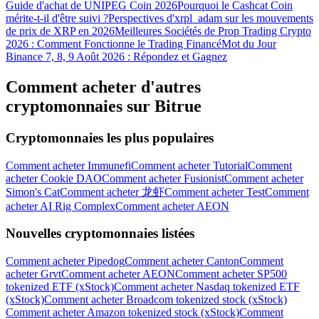
Guide d'achat de UNIPEG Coin 2026
Pourquoi le Cashcat Coin
mérite-t-il d'être suivi ?
Perspectives d'xrpl_adam sur les mouvements
de prix de XRP en 2026
Meilleures Sociétés de Prop Trading Crypto
2026 : Comment Fonctionne le Trading Financé
Mot du Jour
Binance 7, 8, 9 Août 2026 : Répondez et Gagnez
Comment acheter d'autres
cryptomonnaies sur Bitrue
Télécharger
l'application Bitrue
Cryptomonnaies les plus populaires
Comment acheter Immunefi
Comment acheter Tutorial
Comment
acheter Cookie DAO
Comment acheter Fusionist
Comment acheter
Simon's Cat
Comment acheter 龙虾
Comment acheter Test
Comment
acheter AI Rig Complex
Comment acheter AEON
Nouvelles cryptomonnaies listées
Français
Comment acheter Pipedog
Comment acheter Canton
Comment
acheter Grvt
Comment acheter AEON
Comment acheter SP500
tokenized ETF (xStock)
Comment acheter Nasdaq tokenized ETF
(xStock)
Comment acheter Broadcom tokenized stock (xStock)
Comment acheter Amazon tokenized stock (xStock)
Comment