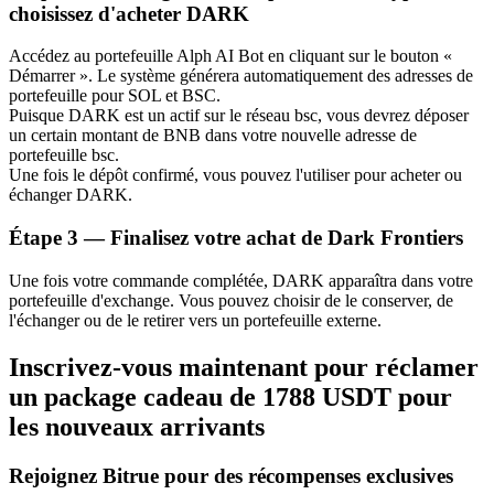
choisissez d'acheter DARK
Bitrue
AI
Accédez au portefeuille Alph AI Bot en cliquant sur le bouton «
Démarrer ». Le système générera automatiquement des adresses de
portefeuille pour SOL et BSC.
Puisque DARK est un actif sur le réseau bsc, vous devrez déposer
un certain montant de BNB dans votre nouvelle adresse de
portefeuille bsc.
Une fois le dépôt confirmé, vous pouvez l'utiliser pour acheter ou
échanger DARK.
Partenaires Bitrue
Étape
3 —
Finalisez votre achat de Dark Frontiers
Une fois votre commande complétée, DARK apparaîtra dans votre
portefeuille d'exchange. Vous pouvez choisir de le conserver, de
l'échanger ou de le retirer vers un portefeuille externe.
Inscrivez-vous maintenant pour réclamer
un package cadeau de 1788 USDT pour
les nouveaux arrivants
Affiliés Bitrue
Rejoignez Bitrue pour des récompenses exclusives
Jusqu'à 65 % de commissions !