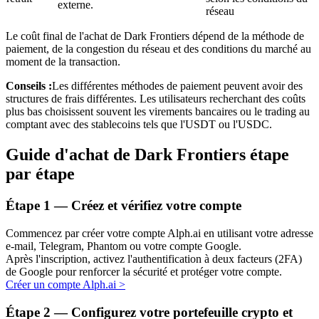
externe.
réseau
Le coût final de l'achat de Dark Frontiers dépend de la méthode de
paiement, de la congestion du réseau et des conditions du marché au
moment de la transaction.
Conseils :
Les différentes méthodes de paiement peuvent avoir des
structures de frais différentes. Les utilisateurs recherchant des coûts
plus bas choisissent souvent les virements bancaires ou le trading au
Investissement automobile
comptant avec des stablecoins tels que l'USDT ou l'USDC.
Obtenez des bénéfices à long terme et des intérêts flexibles
Guide d'achat de Dark Frontiers étape
par étape
Étape
1 —
Créez et vérifiez votre compte
Commencez par créer votre compte Alph.ai en utilisant votre adresse
e-mail, Telegram, Phantom ou votre compte Google.
Après l'inscription, activez l'authentification à deux facteurs (2FA)
de Google pour renforcer la sécurité et protéger votre compte.
Créer un compte Alph.ai
>
Apprenez le Staking
Découvrez comment gagner un revenu passif
Étape
2 —
Configurez votre portefeuille crypto et