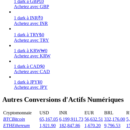
1
dark
à
GBP
£
0
Achetez avec GBP
Gagner
1
dark
à
INR
₹
0
Achetez avec INR
1
dark
à
TRY
₺
0
Achetez avec TRY
1
dark
à
KRW
₩
0
Achetez avec KRW
1
dark
à
CAD
$
0
Cochon de puissance
Achetez avec CAD
Gagnez quotidiennement des récompenses compétitives
1
dark
à
JPY
¥
0
Achetez avec JPY
Autres Conversions d'Actifs Numériques
Cryptomonnaie
USD
INR
EUR
BRL
R
BTC
Bitcoin
65,167.05
6,199,911.73
56,632.51
332,176.00
5
ETH
Ethereum
1,921.90
182,847.86
1,670.20
9,796.53
1