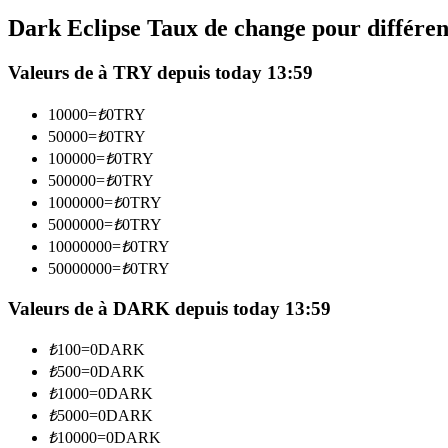
Futures utilisant l'USDC comme garantie
Dark Eclipse Taux de change pour différe
Valeurs de à TRY depuis today 13:59
10000
=
₺
0
TRY
50000
=
₺
0
TRY
100000
=
₺
0
TRY
500000
=
₺
0
TRY
1000000
=
₺
0
TRY
5000000
=
₺
0
TRY
Copie de Trading
10000000
=
₺
0
TRY
Rejoignez les meilleurs traders
50000000
=
₺
0
TRY
Valeurs de à DARK depuis today 13:59
₺
100
=
0
DARK
₺
500
=
0
DARK
₺
1000
=
0
DARK
₺
5000
=
0
DARK
₺
10000
=
0
DARK