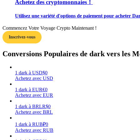
Achetez des cryptomonnaies！
Guide
Utilisez une variété d'options de paiement pour acheter Dar
Guide de démarrage des contrats à terme
Commencez Votre Voyage Crypto Maintenant !
Inscrivez-vous
Conversions Populaires de dark vers les M
1
dark
à
USD
$
0
Achetez avec USD
Stratégies de trading
1
dark
à
EUR
€
0
Achetez avec EUR
Apprenez à rester rentable
1
dark
à
BRL
R$
0
Achetez avec BRL
1
dark
à
RUB
₽
0
Achetez avec RUB