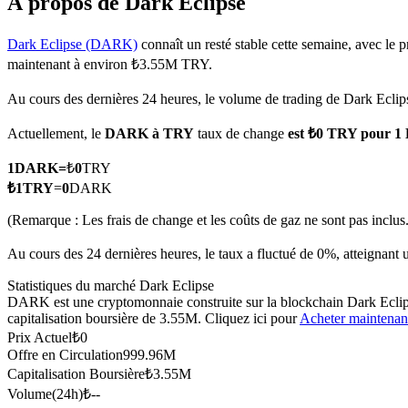
À propos de Dark Eclipse
Dark Eclipse (DARK)
connaît un resté stable cette semaine, avec le p
maintenant à environ ₺3.55M TRY.
Futures COIN-M
Au cours des dernières 24 heures, le volume de trading de Dark Eclip
Contrats à terme sur crypto-monnaie
Actuellement, le
DARK à TRY
taux de change
est ₺0 TRY pour 
1
DARK
=
₺
0
TRY
TradFi
₺
1
TRY
=
0
DARK
Produits dérivés sur actions, forex, métaux précieux et matières
(Remarque : Les frais de change et les coûts de gaz ne sont pas inclus.
Au cours des 24 dernières heures, le taux a fluctué de 0%, atteig
Statistiques du marché Dark Eclipse
DARK est une cryptomonnaie construite sur la blockchain Dark Eclips
capitalisation boursière de 3.55M. Cliquez ici pour
Acheter maintenan
Prix Actuel
₺
0
Offre en Circulation
999.96M
Capitalisation Boursière
₺
3.55M
Volume(24h)
₺
--
Futures USDC