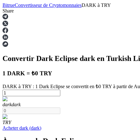
Bitrue
Convertisseur de Cryptomonnaies
DARK
à
TRY
Share
Contrats à terme
Convertir Dark Eclipse
dark
en Turkish L
1 DARK = ₺0 TRY
DARK à TRY : 1 Dark Eclipse se convertit en ₺0 TRY à partir de Au
Futures USDT
dark
dark
Futures utilisant l'USDT comme garantie
TRY
Acheter
dark
(
dark
)