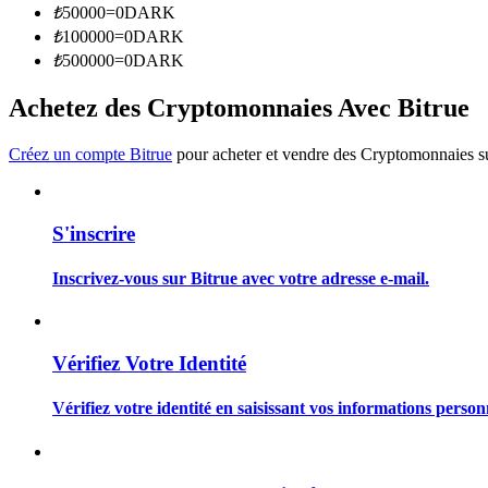
₺
50000
=
0
DARK
Devenez un trader de copie
₺
100000
=
0
DARK
Profitez du partage des bénéfices et des commissions de copy t
₺
500000
=
0
DARK
Achetez des Cryptomonnaies Avec Bitrue
Créez un compte Bitrue
pour acheter et vendre des Cryptomonnaies sur
S'inscrire
Information
Inscrivez-vous sur Bitrue avec votre adresse e-mail.
Analyse de mégadonnées, y compris des informations commercia
Vérifiez Votre Identité
Vérifiez votre identité en saisissant vos informations person