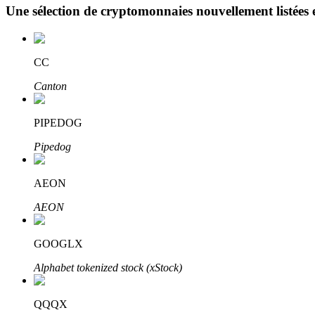
Une sélection de cryptomonnaies nouvellement listées 
Blocages BTR
CC
Des investissements exclusifs pour les détenteurs de BTR
Canton
PIPEDOG
Pipedog
AEON
AEON
Prêts
Service d'emprunt adossé à des cryptomonnaies
GOOGLX
Alphabet tokenized stock (xStock)
QQQX