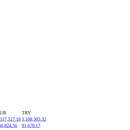
UB
TRY
,317,527.18
3,108,305.32
56,824.56
91,670.17