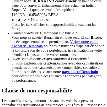
Utilisez notre
BERA à INR convertisseur
en haut de cette
page pour convertir instantanément Berachain en Indian
Rupee. Voici quelques exemples rapides :
Deposit CASHCAT & Win
₹10 INR = 0.65459934 BERA
Share 500000 CASHCAT prize pool
10 BERA = ₹152.77 INR
(Tous les taux affichés sont approximatifs et excluent les
frais.)
Comment acheter 1 Berachain sur Bitrue ?
Vous pouvez acheter Berachain en toute sécurité sur
Bitrue
,
Exclusive for BitMart Users
un échange centralisé de premier plan.
Visitez notre guide
d'achat de Berachain
pour des instructions étape par étape sur
Register & Trade to Win 500,000 USDT
la configuration de votre portefeuille, la vérification de votre
identité et la passation de votre commande.
Quels sont les actifs crypto similaires à Berachain ?
Si vous explorez des cryptomonnaies avec des capitalisations
boursières ou des caractéristiques comparables, consultez :
Precious Metals Trading Carnival
Pour plus de détails, visitez notre
page d'actif Berachain
pour découvrir des pièces et altcoins connexes par catégorie
Trade Gold & Silver · 33,333 USDT Bonus
ou performance.
Clause de non-responsabilité
USDT New User Exclusive 10% APR
Les marchés des cryptomonnaies sont très volatils et peuvent
connaître des fluctuations de prix rapides. Vous êtes seul responsable
USDT Flexible Staking | Daily Rewards