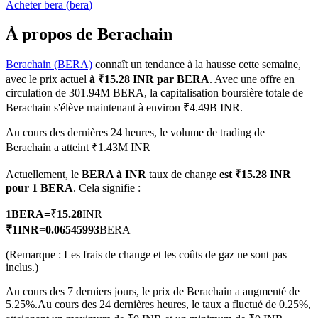
Acheter
bera
(
bera
)
À propos de Berachain
Berachain (BERA)
connaît un tendance à la hausse cette semaine,
Futures COIN-M
avec le prix actuel
à ₹15.28 INR par BERA
. Avec une offre en
circulation de 301.94M BERA, la capitalisation boursière totale de
Contrats à terme sur crypto-monnaie
Berachain s'élève maintenant à environ ₹4.49B INR.
Au cours des dernières 24 heures, le volume de trading de
Berachain a atteint ₹1.43M INR
TradFi
Actuellement, le
BERA à INR
taux de change
est ₹15.28 INR
Produits dérivés sur actions, forex, métaux précieux et matières
pour 1 BERA
. Cela signifie :
premières
1
BERA
=
₹
15.28
INR
₹
1
INR
=
0.06545993
BERA
(Remarque : Les frais de change et les coûts de gaz ne sont pas
inclus.)
Au cours des 7 derniers jours, le prix de Berachain a augmenté de
5.25%.
Au cours des 24 dernières heures, le taux a fluctué de 0.25%,