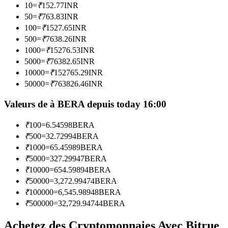
10
=
₹
152.77
INR
50
=
₹
763.83
INR
Devenez un trader de copie
100
=
₹
1527.65
INR
500
=
₹
7638.26
INR
Profitez du partage des bénéfices et des commissions de copy
1000
=
₹
15276.53
INR
trading
5000
=
₹
76382.65
INR
10000
=
₹
152765.29
INR
50000
=
₹
763826.46
INR
Valeurs de à BERA depuis today 16:00
₹
100
=
6.54598
BERA
₹
500
=
32.72994
BERA
₹
1000
=
65.45989
BERA
Information
₹
5000
=
327.29947
BERA
₹
10000
=
654.59894
BERA
Analyse de mégadonnées, y compris des informations
₹
50000
=
3,272.99474
BERA
commerciales, etc.
₹
100000
=
6,545.98948
BERA
₹
500000
=
32,729.94744
BERA
Achetez des Cryptomonnaies Avec Bitrue