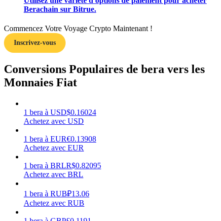
Utilisez une variété d'options de paiement pour acheter
Berachain sur Bitrue.
Commencez Votre Voyage Crypto Maintenant !
Inscrivez-vous
Gagner
Conversions Populaires de bera vers les
Monnaies Fiat
1
bera
à
USD
$
0.16024
Achetez avec USD
1
bera
à
EUR
€
0.13908
Achetez avec EUR
Cochon de puissance
1
bera
à
BRL
R$
0.82095
Gagnez quotidiennement des récompenses compétitives
Achetez avec BRL
1
bera
à
RUB
₽
13.06
Achetez avec RUB
1
bera
à
GBP
£
0.1191