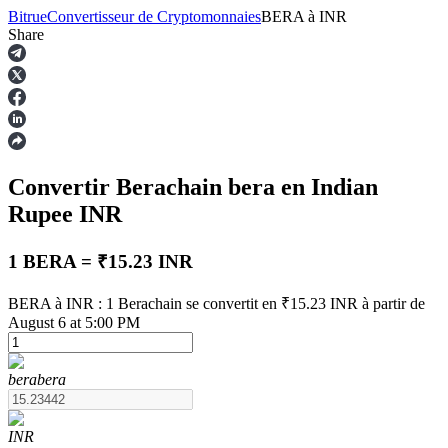
Bitrue
Convertisseur de Cryptomonnaies
BERA
à
INR
Share
Contrats à terme
Convertir Berachain
bera
en Indian
Rupee
INR
1 BERA = ₹15.23 INR
BERA à INR : 1 Berachain se convertit en ₹15.23 INR à partir de
Futures USDT
August 6 at 5:00 PM
Futures utilisant l'USDT comme garantie
bera
bera
INR