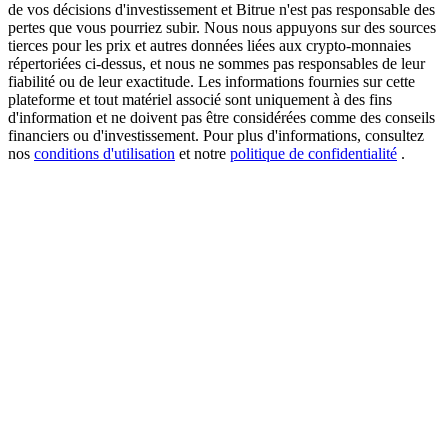
de vos décisions d'investissement et Bitrue n'est pas responsable des
pertes que vous pourriez subir. Nous nous appuyons sur des sources
tierces pour les prix et autres données liées aux crypto-monnaies
répertoriées ci-dessus, et nous ne sommes pas responsables de leur
New Listing Futures Fest
fiabilité ou de leur exactitude. Les informations fournies sur cette
plateforme et tout matériel associé sont uniquement à des fins
Trade New Futures, Win 200,000 USDT
d'information et ne doivent pas être considérées comme des conseils
financiers ou d'investissement. Pour plus d'informations, consultez
nos
conditions d'utilisation
et notre
politique de confidentialité
.
Crypto World Cup 2026: Grand Finale
77,777+3k Rewards
Plus d'événements