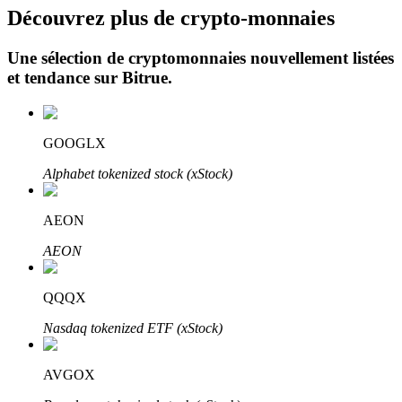
Découvrez plus de crypto-monnaies
Une sélection de cryptomonnaies nouvellement listées
et tendance sur
Bitrue
.
GOOGLX
Investissement automobile
Alphabet tokenized stock (xStock)
Obtenez des bénéfices à long terme et des intérêts flexibles
AEON
AEON
QQQX
Nasdaq tokenized ETF (xStock)
Apprenez le Staking
AVGOX
Découvrez comment gagner un revenu passif