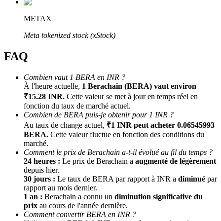
METAX
Meta tokenized stock (xStock)
FAQ
Combien vaut 1 BERA en INR ?
À l'heure actuelle,
1 Berachain (BERA) vaut environ
Parrainage
₹15.28 INR.
Cette valeur se met à jour en temps réel en
fonction du taux de marché actuel.
Invitez un ami pour recevoir des récompenses en espèces
Combien de BERA puis-je obtenir pour 1 INR ?
Au taux de change actuel,
₹1 INR peut acheter 0.06545993
Deposit CASHCAT & Win
BERA.
Cette valeur fluctue en fonction des conditions du
marché.
Comment le prix de Berachain a-t-il évolué au fil du temps ?
24 heures :
Le prix de Berachain a
augmenté de légèrement
depuis hier.
30 jours :
Le taux de BERA par rapport à INR a
diminué
par
rapport au mois dernier.
1 an :
Berachain a connu un
diminution significative du
prix
au cours de l'année dernière.
Comment convertir BERA en INR ?