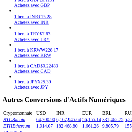
Achetez avec GBP
1
bera
à
INR
₹
15.28
Achetez avec INR
Jalonnement
1
bera
à
TRY
₺
7.63
Achetez avec TRY
Des rendements élevés et un accès instantané
1
bera
à
KRW
₩
228.17
Achetez avec KRW
1
bera
à
CAD
$
0.22483
Achetez avec CAD
1
bera
à
JPY
¥
25.39
Achetez avec JPY
Autres Conversions d'Actifs Numériques
Launchpool
Staking flexible pour gagner des jetons populaires
Cryptomonnaie
USD
INR
EUR
BRL
RU
BTC
Bitcoin
64,700.90
6,167,945.64
56,155.14
331,462.75
5,2
ETH
Ethereum
1,914.07
182,468.80
1,661.26
9,805.79
155