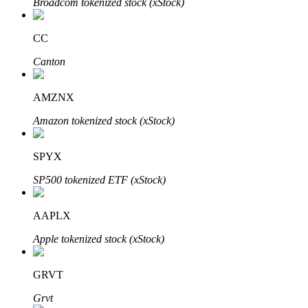
Broadcom tokenized stock (xStock)
Bitrue
AI
CC
Canton
AMZNX
Amazon tokenized stock (xStock)
Partenaires Bitrue
SPYX
SP500 tokenized ETF (xStock)
AAPLX
Apple tokenized stock (xStock)
Affiliés Bitrue
GRVT
Jusqu'à 65 % de commissions !
Grvt