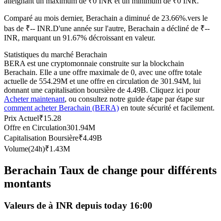
atteignant un maximum de ₹0 INR et un minimum de ₹0 INR.
Futures USDC
Comparé au mois dernier, Berachain a diminué de 23.66%.vers le
Futures utilisant l'USDC comme garantie
bas de ₹-- INR.
D'une année sur l'autre, Berachain a décliné de ₹--
INR, marquant un 91.67% décroissant en valeur.
Statistiques du marché Berachain
BERA est une cryptomonnaie construite sur la blockchain
Berachain. Elle a une offre maximale de 0, avec une offre totale
actuelle de 554.29M et une offre en circulation de 301.94M, lui
donnant une capitalisation boursière de 4.49B. Cliquez ici pour
Acheter maintenant
, ou consultez notre guide étape par étape sur
comment acheter Berachain (BERA)
en toute sécurité et facilement.
Prix Actuel
₹
15.28
Offre en Circulation
301.94M
Copie de Trading
Capitalisation Boursière
₹
4.49B
Rejoignez les meilleurs traders
Volume(24h)
₹
1.43M
Berachain Taux de change pour différents
montants
Valeurs de à INR depuis today 16:00