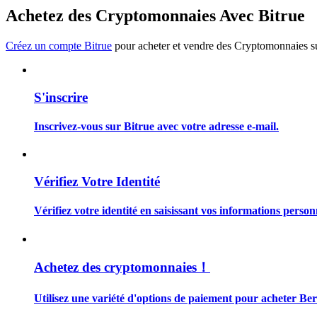
Devenez un trader de copie
Achetez des Cryptomonnaies Avec Bitrue
Profitez du partage des bénéfices et des commissions de copy t
Créez un compte Bitrue
pour acheter et vendre des Cryptomonnaies sur
S'inscrire
Inscrivez-vous sur Bitrue avec votre adresse e-mail.
Information
Vérifiez Votre Identité
Analyse de mégadonnées, y compris des informations commercia
Vérifiez votre identité en saisissant vos informations person
Achetez des cryptomonnaies！
Utilisez une variété d'options de paiement pour acheter Ber