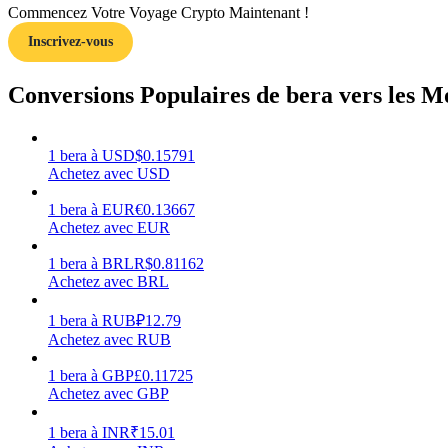
Commencez Votre Voyage Crypto Maintenant !
Inscrivez-vous
Guide
Guide de démarrage des contrats à terme
Conversions Populaires de bera vers les M
1
bera
à
USD
$
0.15791
Achetez avec USD
1
bera
à
EUR
€
0.13667
Achetez avec EUR
1
bera
à
BRL
R$
0.81162
Achetez avec BRL
Stratégies de trading
Apprenez à rester rentable
1
bera
à
RUB
₽
12.79
Achetez avec RUB
1
bera
à
GBP
£
0.11725
Achetez avec GBP
1
bera
à
INR
₹
15.01