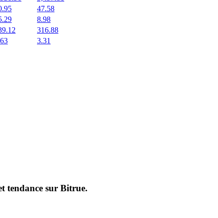
0.95
47.58
5.29
8.98
39.12
316.88
.63
3.31
et tendance sur
Bitrue
.