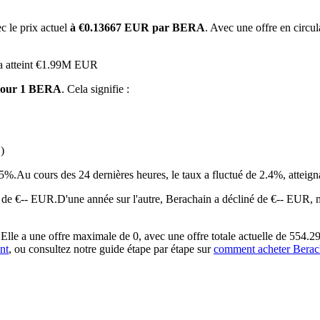
c le prix actuel
à €0.13667 EUR par BERA
. Avec une offre en circu
 a atteint €1.99M EUR
pour 1 BERA
. Cela signifie :
)
 premières
15%.
Au cours des 24 dernières heures, le taux a fluctué de 2.4%, at
 de €-- EUR.
D'une année sur l'autre, Berachain a décliné de €-- EUR,
lle a une offre maximale de 0, avec une offre totale actuelle de 554.2
nt
, ou consultez notre guide étape par étape sur
comment acheter Bera