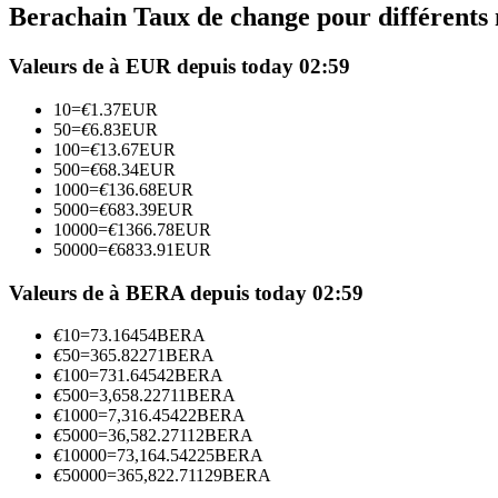
Berachain Taux de change pour différents
Futures utilisant l'USDC comme garantie
Valeurs de à EUR depuis today 02:59
10
=
€
1.37
EUR
50
=
€
6.83
EUR
100
=
€
13.67
EUR
500
=
€
68.34
EUR
1000
=
€
136.68
EUR
5000
=
€
683.39
EUR
10000
=
€
1366.78
EUR
50000
=
€
6833.91
EUR
Copie de Trading
Rejoignez les meilleurs traders
Valeurs de à BERA depuis today 02:59
€
10
=
73.16454
BERA
€
50
=
365.82271
BERA
€
100
=
731.64542
BERA
€
500
=
3,658.22711
BERA
€
1000
=
7,316.45422
BERA
€
5000
=
36,582.27112
BERA
€
10000
=
73,164.54225
BERA
€
50000
=
365,822.71129
BERA