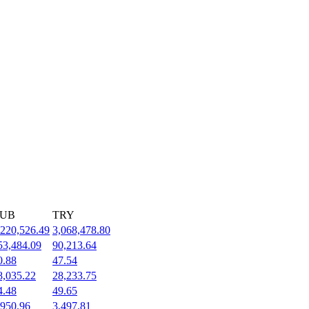
UB
TRY
,220,526.49
3,068,478.80
53,484.09
90,213.64
0.88
47.54
8,035.22
28,233.75
4.48
49.65
,950.96
3,497.81