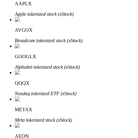
AAPLX
Apple tokenized stock (xStock)
Blocages BTR
Des investissements exclusifs pour les détenteurs de BTR
AVGOX
Broadcom tokenized stock (xStock)
GOOGLX
Alphabet tokenized stock (xStock)
QQQX
Prêts
Nasdaq tokenized ETF (xStock)
Service d'emprunt adossé à des cryptomonnaies
METAX
Meta tokenized stock (xStock)
AEON