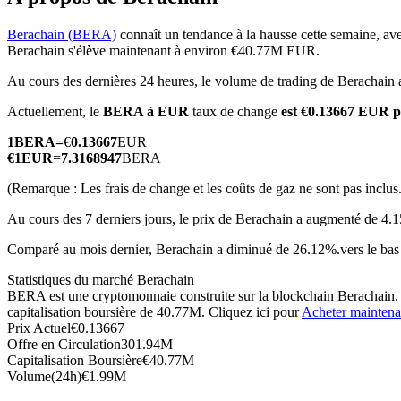
Berachain (BERA)
connaît un tendance à la hausse cette semaine, ave
Berachain s'élève maintenant à environ €40.77M EUR.
Au cours des dernières 24 heures, le volume de trading de Berachain
Futures COIN-M
Actuellement, le
BERA à EUR
taux de change
est €0.13667 EUR 
Contrats à terme sur crypto-monnaie
1
BERA
=
€
0.13667
EUR
€
1
EUR
=
7.3168947
BERA
TradFi
(Remarque : Les frais de change et les coûts de gaz ne sont pas inclus.
Produits dérivés sur actions, forex, métaux précieux et matières
Au cours des 7 derniers jours, le prix de Berachain a augmenté de 4.
Comparé au mois dernier, Berachain a diminué de 26.12%.vers le bas
Statistiques du marché Berachain
BERA est une cryptomonnaie construite sur la blockchain Berachain. E
capitalisation boursière de 40.77M. Cliquez ici pour
Acheter maintena
Prix Actuel
€
0.13667
Offre en Circulation
301.94M
Capitalisation Boursière
€
40.77M
Volume(24h)
€
1.99M
Futures USDC