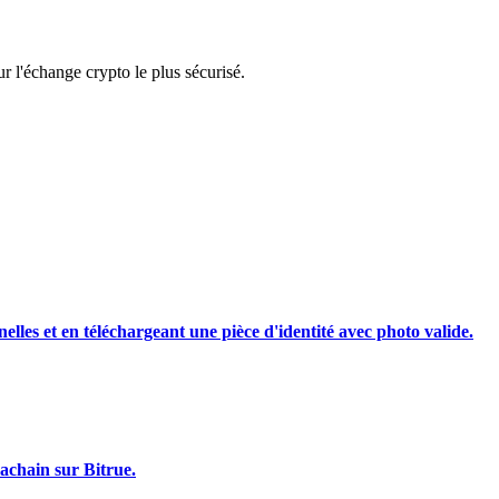
rading
 l'échange crypto le plus sécurisé.
les, etc.
nelles et en téléchargeant une pièce d'identité avec photo valide.
achain sur Bitrue.