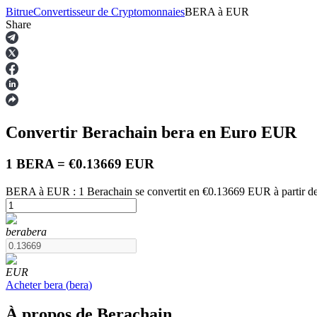
Bitrue
Convertisseur de Cryptomonnaies
BERA
à
EUR
Share
Contrats à terme
Convertir Berachain
bera
en Euro
EUR
1 BERA = €0.13669 EUR
BERA à EUR : 1 Berachain se convertit en €0.13669 EUR à partir d
Futures USDT
bera
bera
Futures utilisant l'USDT comme garantie
EUR
Acheter
bera
(
bera
)
À propos de Berachain