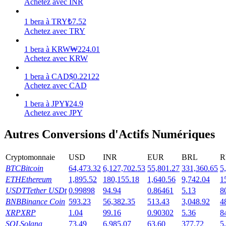
Achetez avec INR
Gagner
1
bera
à
TRY
₺
7.52
Achetez avec TRY
1
bera
à
KRW
₩
224.01
Achetez avec KRW
1
bera
à
CAD
$
0.22122
Achetez avec CAD
1
bera
à
JPY
¥
24.9
Achetez avec JPY
Cochon de puissance
Autres Conversions d'Actifs Numériques
Gagnez quotidiennement des récompenses compétitives
Cryptomonnaie
USD
INR
EUR
BRL
R
BTC
Bitcoin
64,473.32
6,127,702.53
55,801.27
331,360.65
5
ETH
Ethereum
1,895.52
180,155.18
1,640.56
9,742.04
1
USDT
Tether USDt
0.99898
94.94
0.86461
5.13
8
BNB
Binance Coin
593.23
56,382.35
513.43
3,048.92
4
XRP
XRP
1.04
99.16
0.90302
5.36
8
SOL
Solana
73.49
6,985.07
63.60
377.72
5