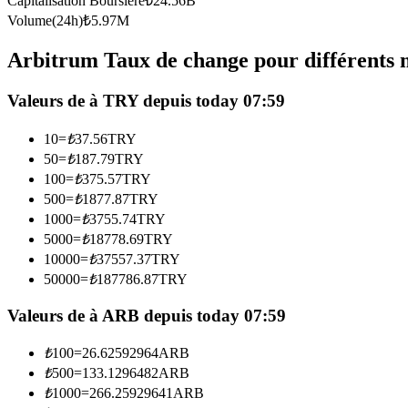
Capitalisation Boursière
₺
24.56B
Futures utilisant l'USDC comme garantie
Volume(24h)
₺
5.97M
Arbitrum Taux de change pour différents 
Valeurs de à TRY depuis today 07:59
10
=
₺
37.56
TRY
50
=
₺
187.79
TRY
100
=
₺
375.57
TRY
500
=
₺
1877.87
TRY
Copie de Trading
1000
=
₺
3755.74
TRY
Rejoignez les meilleurs traders
5000
=
₺
18778.69
TRY
10000
=
₺
37557.37
TRY
50000
=
₺
187786.87
TRY
Valeurs de à ARB depuis today 07:59
₺
100
=
26.62592964
ARB
₺
500
=
133.1296482
ARB
₺
1000
=
266.25929641
ARB