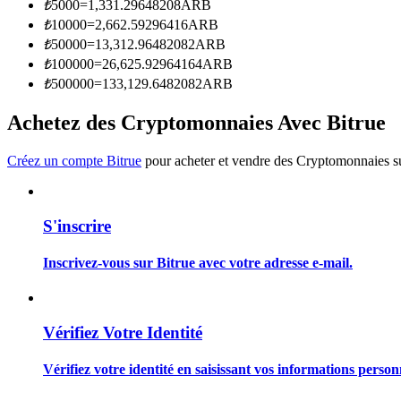
₺
5000
=
1,331.29648208
ARB
Devenez un trader de copie
₺
10000
=
2,662.59296416
ARB
Profitez du partage des bénéfices et des commissions de copy t
₺
50000
=
13,312.96482082
ARB
₺
100000
=
26,625.92964164
ARB
₺
500000
=
133,129.6482082
ARB
Achetez des Cryptomonnaies Avec Bitrue
Créez un compte Bitrue
pour acheter et vendre des Cryptomonnaies sur
S'inscrire
Information
Analyse de mégadonnées, y compris des informations commercia
Inscrivez-vous sur Bitrue avec votre adresse e-mail.
Vérifiez Votre Identité
Vérifiez votre identité en saisissant vos informations person