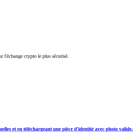
rading
 l'échange crypto le plus sécurisé.
les, etc.
nelles et en téléchargeant une pièce d'identité avec photo valide.