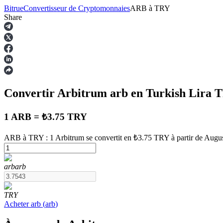
Bitrue
Convertisseur de Cryptomonnaies
ARB
à
TRY
Share
Contrats à terme
Convertir Arbitrum
arb
en Turkish Lira
T
1 ARB = ₺3.75 TRY
ARB à TRY : 1 Arbitrum se convertit en ₺3.75 TRY à partir de Augu
Futures USDT
arb
arb
Futures utilisant l'USDT comme garantie
TRY
Acheter
arb
(
arb
)