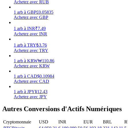
Achetez avec RUB
Gagner
1
arb
à
GBP
£
0.05835
Achetez avec GBP
1
arb
à
INR
₹
7.49
Achetez avec INR
1
arb
à
TRY
₺
3.76
Achetez avec TRY
1
arb
à
KRW
₩
110.86
Achetez avec KRW
Cochon de puissance
1
arb
à
CAD
$
0.10984
Gagnez quotidiennement des récompenses compétitives
Achetez avec CAD
1
arb
à
JPY
¥
12.43
Achetez avec JPY
Autres Conversions d'Actifs Numériques
Cryptomonnaie
USD
INR
EUR
BRL
R