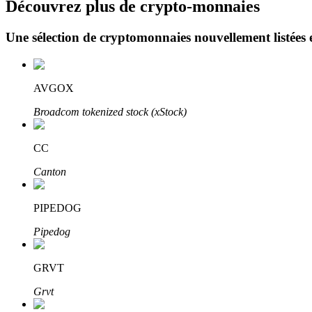
Découvrez plus de crypto-monnaies
Une sélection de cryptomonnaies nouvellement listées 
Blocages BTR
Des investissements exclusifs pour les détenteurs de BTR
AVGOX
Broadcom tokenized stock (xStock)
CC
Canton
PIPEDOG
Prêts
Pipedog
Service d'emprunt adossé à des cryptomonnaies
GRVT
Grvt