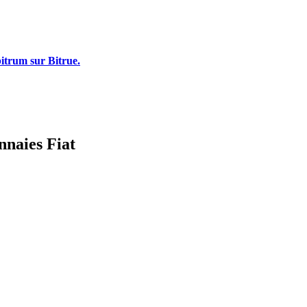
bitrum sur Bitrue.
nnaies Fiat