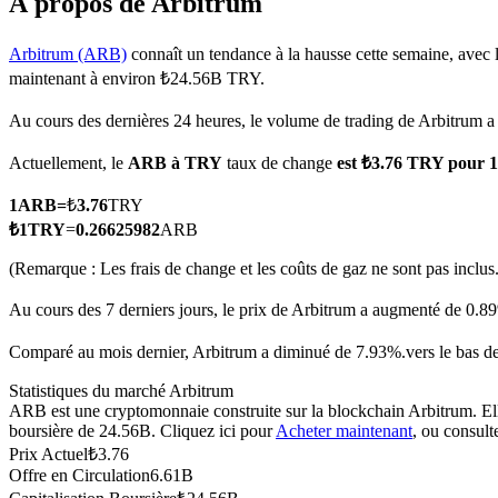
À propos de Arbitrum
Arbitrum (ARB)
connaît un tendance à la hausse cette semaine, avec 
maintenant à environ ₺24.56B TRY.
Futures COIN-M
Au cours des dernières 24 heures, le volume de trading de Arbitrum 
Contrats à terme sur crypto-monnaie
Actuellement, le
ARB à TRY
taux de change
est ₺3.76 TRY pour 
1
ARB
=
₺
3.76
TRY
TradFi
₺
1
TRY
=
0.26625982
ARB
Produits dérivés sur actions, forex, métaux précieux et matières
(Remarque : Les frais de change et les coûts de gaz ne sont pas inclus.
Au cours des 7 derniers jours, le prix de Arbitrum a augmenté de 0.8
Comparé au mois dernier, Arbitrum a diminué de 7.93%.vers le bas d
Statistiques du marché Arbitrum
ARB est une cryptomonnaie construite sur la blockchain Arbitrum. Elle 
boursière de 24.56B. Cliquez ici pour
Acheter maintenant
, ou consult
Prix Actuel
₺
3.76
Offre en Circulation
6.61B
Futures USDC