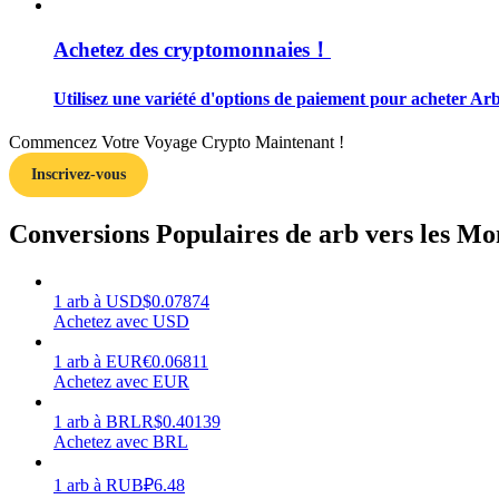
Achetez des cryptomonnaies！
Guide
Guide de démarrage des contrats à terme
Utilisez une variété d'options de paiement pour acheter Ar
Commencez Votre Voyage Crypto Maintenant !
Inscrivez-vous
Conversions Populaires de arb vers les Mo
1
arb
à
USD
$
0.07874
Stratégies de trading
Achetez avec USD
Apprenez à rester rentable
1
arb
à
EUR
€
0.06811
Achetez avec EUR
1
arb
à
BRL
R$
0.40139
Achetez avec BRL
1
arb
à
RUB
₽
6.48