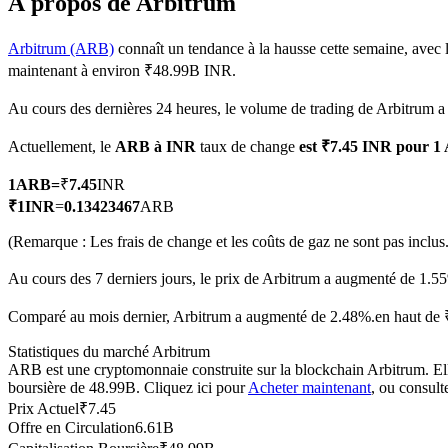
À propos de Arbitrum
Arbitrum (ARB)
connaît un tendance à la hausse cette semaine, avec 
maintenant à environ ₹48.99B INR.
Futures COIN-M
Au cours des dernières 24 heures, le volume de trading de Arbitrum 
Contrats à terme sur crypto-monnaie
Actuellement, le
ARB à INR
taux de change
est ₹7.45 INR pour 
1
ARB
=
₹
7.45
INR
TradFi
₹
1
INR
=
0.13423467
ARB
Produits dérivés sur actions, forex, métaux précieux et matières
(Remarque : Les frais de change et les coûts de gaz ne sont pas inclus.
Au cours des 7 derniers jours, le prix de Arbitrum a augmenté de 1.5
Comparé au mois dernier, Arbitrum a augmenté de 2.48%.en haut de 
Statistiques du marché Arbitrum
ARB est une cryptomonnaie construite sur la blockchain Arbitrum. Elle 
boursière de 48.99B. Cliquez ici pour
Acheter maintenant
, ou consult
Prix Actuel
₹
7.45
Offre en Circulation
6.61B
Futures USDC