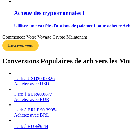
Achetez des cryptomonnaies！
Guide
Guide de démarrage des contrats à terme
Utilisez une variété d'options de paiement pour acheter Ar
Commencez Votre Voyage Crypto Maintenant !
Inscrivez-vous
Conversions Populaires de arb vers les Mo
1
arb
à
USD
$
0.07826
Stratégies de trading
Achetez avec USD
Apprenez à rester rentable
1
arb
à
EUR
€
0.0677
Achetez avec EUR
1
arb
à
BRL
R$
0.39954
Achetez avec BRL
1
arb
à
RUB
₽
6.44