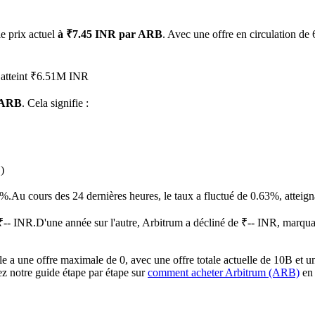
le prix actuel
à ₹7.45 INR par ARB
. Avec une offre en circulation de 
a atteint ₹6.51M INR
1 ARB
. Cela signifie :
 premières
)
5%.
Au cours des 24 dernières heures, le taux a fluctué de 0.63%, att
₹-- INR.
D'une année sur l'autre, Arbitrum a décliné de ₹-- INR, marqu
a une offre maximale de 0, avec une offre totale actuelle de 10B et une
ez notre guide étape par étape sur
comment acheter Arbitrum (ARB)
en 