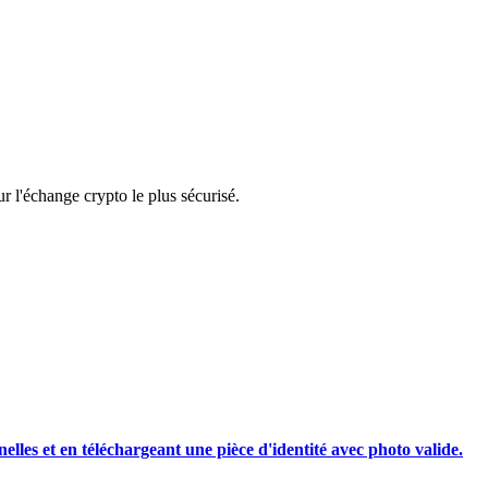
rading
 l'échange crypto le plus sécurisé.
les, etc.
nelles et en téléchargeant une pièce d'identité avec photo valide.