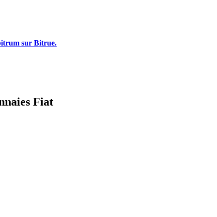
bitrum sur Bitrue.
nnaies Fiat