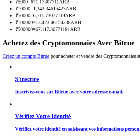
₹
5000
=
671.17307711
ARB
Devenez un trader de copie
₹
10000
=
1,342.34615423
ARB
Profitez du partage des bénéfices et des commissions de copy t
₹
50000
=
6,711.73077119
ARB
₹
100000
=
13,423.46154238
ARB
₹
500000
=
67,117.30771191
ARB
Achetez des Cryptomonnaies Avec Bitrue
Créez un compte Bitrue
pour acheter et vendre des Cryptomonnaies sur
S'inscrire
Information
Analyse de mégadonnées, y compris des informations commercia
Inscrivez-vous sur Bitrue avec votre adresse e-mail.
Vérifiez Votre Identité
Vérifiez votre identité en saisissant vos informations person