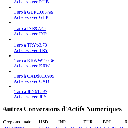
Achetez avec RUB
Gagner
1
arb
à
GBP
£
0.05799
Achetez avec GBP
1
arb
à
INR
₹
7.45
Achetez avec INR
1
arb
à
TRY
₺
3.73
Achetez avec TRY
1
arb
à
KRW
₩
110.36
Achetez avec KRW
Cochon de puissance
1
arb
à
CAD
$
0.10905
Gagnez quotidiennement des récompenses compétitives
Achetez avec CAD
1
arb
à
JPY
¥
12.33
Achetez avec JPY
Autres Conversions d'Actifs Numériques
Cryptomonnaie
USD
INR
EUR
BRL
R