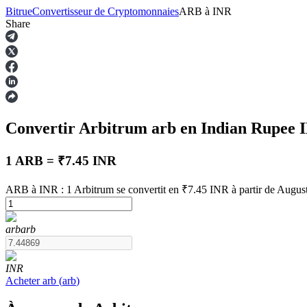
Bitrue
Convertisseur de Cryptomonnaies
ARB
à
INR
Share
Contrats à terme
Convertir Arbitrum
arb
en Indian Rupee
1 ARB = ₹7.45 INR
ARB à INR : 1 Arbitrum se convertit en ₹7.45 INR à partir de Augus
Futures USDT
arb
arb
Futures utilisant l'USDT comme garantie
INR
Acheter
arb
(
arb
)