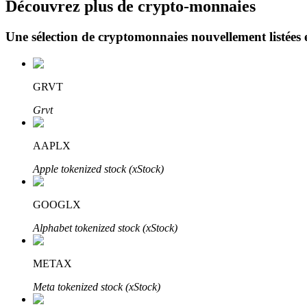
Découvrez plus de crypto-monnaies
Une sélection de cryptomonnaies nouvellement listées 
Blocages BTR
Des investissements exclusifs pour les détenteurs de BTR
GRVT
Grvt
AAPLX
Apple tokenized stock (xStock)
GOOGLX
Prêts
Alphabet tokenized stock (xStock)
Service d'emprunt adossé à des cryptomonnaies
METAX
Meta tokenized stock (xStock)