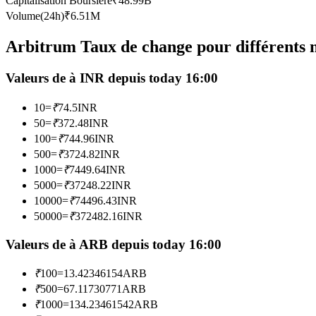
Capitalisation Boursière
₹
48.99B
Futures utilisant l'USDC comme garantie
Volume(24h)
₹
6.51M
Arbitrum Taux de change pour différents 
Valeurs de à INR depuis today 16:00
10
=
₹
74.5
INR
50
=
₹
372.48
INR
100
=
₹
744.96
INR
500
=
₹
3724.82
INR
Copie de Trading
1000
=
₹
7449.64
INR
Rejoignez les meilleurs traders
5000
=
₹
37248.22
INR
10000
=
₹
74496.43
INR
50000
=
₹
372482.16
INR
Valeurs de à ARB depuis today 16:00
₹
100
=
13.42346154
ARB
₹
500
=
67.11730771
ARB
₹
1000
=
134.23461542
ARB