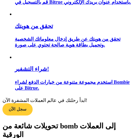
قم بالتسجيل في Bitrue باستخدام عنوان بريدك الإلكتروني.
تحقق من هويتك
مرشد
دليل المبتدئين للعقود الآجلة
تحقق من هويتك عن طريق إدخال معلوماتك الشخصية
وتحميل بطاقة هوية صالحة تحتوي على صورة.
شراء التشفير!
استخدم مجموعة متنوعة من خيارات الدفع لشراء Bombie
على Bitrue.
استراتيجيات التداول
ابدأ رحلتك في عالم العملات المشفرة الآن!
سجل الآن
تعلم كيفية البقاء مربحة
تحويلات شائعة من bomb إلى العملات
الورقية