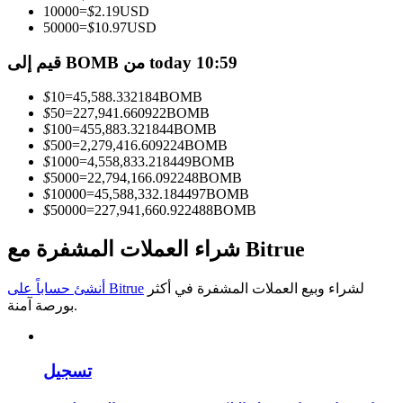
10000
=
$
2.19
USD
50000
=
$
10.97
USD
كن متداول نسخ
قيم إلى BOMB من today 10:59
استمتع بتقاسم الأرباح وعمولات نسخ التداول
$
10
=
45,588.332184
BOMB
$
50
=
227,941.660922
BOMB
$
100
=
455,883.321844
BOMB
$
500
=
2,279,416.609224
BOMB
$
1000
=
4,558,833.218449
BOMB
$
5000
=
22,794,166.092248
BOMB
$
10000
=
45,588,332.184497
BOMB
$
50000
=
227,941,660.922488
BOMB
معلومة
شراء العملات المشفرة مع Bitrue
تحليل البيانات الضخمة بما في ذلك المعلومات التجارية، وما
لشراء وبيع العملات المشفرة في أكثر
أنشئ حساباً على Bitrue
إلى ذلك.
بورصة آمنة.
تسجيل