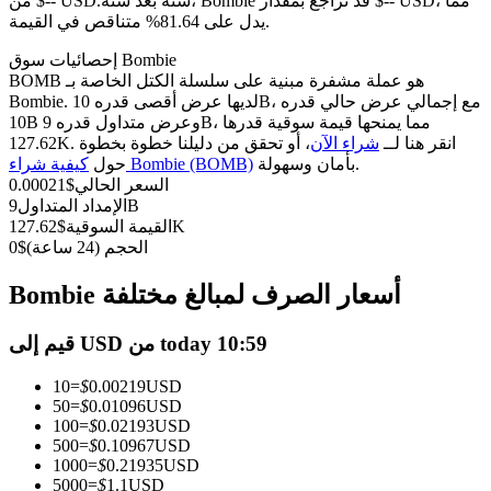
العقود الآجلة USDC
سنة بعد سنة، Bombie قد تراجع بمقدار $-- USD، مما
من $-- USD.
يدل على 81.64% متناقص في القيمة.
العقود الآجلة باستخدام USDC كضمان
إحصائيات سوق Bombie
BOMB هو عملة مشفرة مبنية على سلسلة الكتل الخاصة بـ
Bombie. لديها عرض أقصى قدره 10B، مع إجمالي عرض حالي قدره
10B وعرض متداول قدره 9B، مما يمنحها قيمة سوقية قدرها
127.62K. انقر هنا لــ
شراء الآن
، أو تحقق من دليلنا خطوة بخطوة
بأمان وسهولة.
كيفية شراء Bombie (BOMB)
حول
السعر الحالي
$
0.00021
9B
الإمداد المتداول
127.62K
القيمة السوقية
$
الحجم (24 ساعة)
$
0
نسخ التداول
Bombie أسعار الصرف لمبالغ مختلفة
انضم إلى أفضل المتداولين
قيم إلى USD من today 10:59
10
=
$
0.00219
USD
50
=
$
0.01096
USD
100
=
$
0.02193
USD
500
=
$
0.10967
USD
1000
=
$
0.21935
USD
5000
=
$
1.1
USD