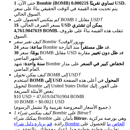
1 Bombie (BOMB) تساوي تقريبًا $0.00021 USD.
حتى الآن،
يتم تحديث هذه القيمة في الوقت الحقيقي بناءً على سعر
السوق الحالي.
كم يمكنني الحصول على BOMB مقابل 1 USD؟
بسعر الصرف الحالي،
$1 USD يمكن أن تشتري
تتقلب هذه القيمة بناءً على ظروف
4,761.9047619 BOMB.
السوق.
كيف تغير سعر Bombie بمرور الوقت؟
منذ البارحة.
سعر Bombie قد
ظل مستقراً
24 ساعة:
الإحالة
سعر BOMB مقابل USD قد
ظل دون تغيير
مقارنة
30 يومًا:
بالشهر الماضي.
قم بدعوة صديق لتحصل على مكافآت نقدية
انخفاض كبير في السعر
على مدار
شهد Bombie
سنة واحدة:
العام الماضي.
BTC Welcome Rewards
كيف يمكن تحويل BOMB إلى USD؟
BOMB إلى USD المحول
في أعلى هذه الصفحة
استخدم
لتحويل Bombie إلى United States Dollar على الفور. إليك
بعض الأمثلة السريعة:
$10 USD = 47,619.04761904 BOMB
10 BOMB = $0.0021 USD
(جميع الأسعار المعروضة تقريبية ولا تشمل الرسوم.)
كيف يمكنني شراء 1 Bombie على Bitrue؟
، وهي بورصة مركزية
Bitrue
يمكنك شراء Bombie بأمان على
قم بزيارة دليل شراء Bombie الخاص بنا
للحصول على
رائدة.
تعليمات خطوة بخطوة حول إعداد محفظتك، والتحقق من