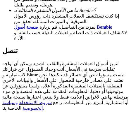
هويتك، وتقديم طلبك.
BTC Welcome Rewards
ما هي الأصول المشفرة المماثلة لـ Bombie؟
إذا كنت تستكشف العملات المشفرة ذات رؤوس الأموال
Deposit & Trade BTC to Share 25000 USDT prize pool!
السوقية أو الميزات المماثلة، تحقق من:
صفحة أصول Bombie
لمزيد من التفاصيل، قم بزيارة
لاكتشاف العملات ذات الصلة والعملات البديلة حسب الفئة أو
الأداء.
Deposit CASHCAT & Win
تنصل
Share 500000 CASHCAT prize pool
تتميز أسواق العملات المشفرة بالتقلب الشديد ويمكن أن تواجه
تقلبات سريعة في الأسعار. أنت وحدك المسؤول عن قراراتك
الاستثمارية وBitrue ليست مسؤولة عن أي خسائر قد تتكبدها. نحن
Exclusive for BitMart Users
نعتمد على مصادر خارجية للحصول على الأسعار والبيانات الأخرى
المتعلقة بالعملات المشفرة المذكورة أعلاه، ولسنا مسؤولين عن
Register & Trade to Win 500,000 USDT
موثوقيتها أو دقتها. المعلومات المقدمة على هذه المنصة وأي مواد
مرتبطة بها هي لأغراض إعلامية فقط ولا ينبغي اعتبارها نصيحة مالية
أو استثمارية. لمزيد من المعلومات، راجع
شروط الاستخدام
وسياسة
الخاصة بنا.
الخصوصية
Precious Metals Trading Carnival
Trade Gold & Silver · 33,333 USDT Bonus