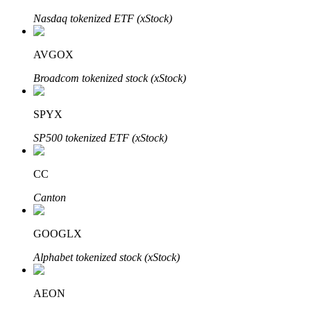
Nasdaq tokenized ETF (xStock)
AVGOX
Broadcom tokenized stock (xStock)
الاستثمار التلقائي
SPYX
احصل على أرباح طويلة الأجل وفوائد مرنة
SP500 tokenized ETF (xStock)
CC
Canton
GOOGLX
Alphabet tokenized stock (xStock)
تعلم الستاكينغ
تعرف على كيفية كسب الدخل السلبي
AEON