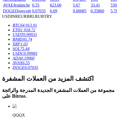
AVAX
Avalanche
6.55
623.60
5.67
33.41
539
DOGE
Dogecoin
0.07035
6.69
0.06085
0.35860
5.7
USD
INR
EUR
BRL
RUB
TRY
BTC
64,913.91
عمليات احتجاز BTR
ETH
1,918.72
USDT
0.99933
استثمارات حصرية لحاملي BTR
BNB
595.74
XRP
1.03
SOL
75.44
USDC
0.99983
ADA
0.19960
AVAX
6.55
DOGE
0.07035
اكتشف المزيد من العملات المشفرة
مجموعة من العملات المشفرة الجديدة المدرجة والرائجة
القروض
.
Bitrue
على
خدمة الاقتراض المدعومة بالعملات المشفرة
QQQX