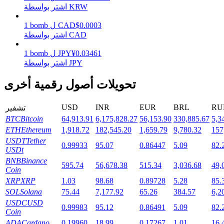
اشتر بواسطة KRW
0.0003
$
CAD
ل
bomb
1
اشتر بواسطة CAD
التوقيع المساحي
0.03461
¥
JPY
ل
bomb
1
عوائد عالية والوصول الفوري
اشتر بواسطة JPY
تحويلات أصول رقمية أخرى
USD
INR
EUR
BRL
RU
تشفير
BTC
Bitcoin
64,913.91
6,175,828.27
56,153.90
330,885.67
5,3
ETH
Ethereum
1,918.72
182,545.20
1,659.79
9,780.32
157
USDT
Tether
0.99933
95.07
0.86447
5.09
82.
USDt
Launchpool
BNB
Binance
595.74
56,678.38
515.34
3,036.68
49,
Coin
الرهان المرن لكسب العملات الرقمية الشهيرة
XRP
XRP
1.03
98.68
0.89728
5.28
85.
SOL
Solana
75.44
7,177.92
65.26
384.57
6,2
USDC
USD
0.99983
95.12
0.86491
5.09
82.
Coin
ADA
Cardano
0.19960
18.99
0.17267
1.01
16.