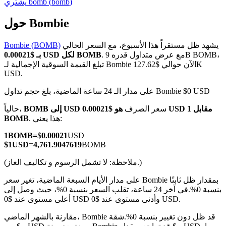
)
bomb
(
bomb
يشتري
حول Bombie
يشهد ظل مستقراً هذا الأسبوع، مع السعر الحالي
Bombie (BOMB)
العقود الآجلة لـ COIN-M
. مع عرض متداول قدره 9B BOMB،
بـ $0.00021 USD لكل BOMB
تبلغ القيمة السوقية الإجمالية لـ Bombie الآن حوالي $127.62K
العقود الآجلة للعملات المشفرة
USD.
على مدار الـ 24 ساعة الماضية، بلغ حجم تداول Bombie $0 USD
TradFi
سعر الصرف
هو $0.00021 USD مقابل 1
BOMB إلى USD
حالياً،
. هذا يعني:
BOMB
مشتقات الأسهم والعملات الأجنبية والمعادن الثمينة والسلع
1
BOMB
=
$
0.00021
USD
$
1
USD
=
4,761.9047619
BOMB
(ملاحظة: لا تشمل الرسوم و تكاليف الغاز.)
على مدار الأيام السبعة الماضية، تغير سعر Bombie بمقدار ظل ثابتًا
بنسبة 0%.
في آخر 24 ساعة، تقلب السعر بنسبة 0%، حيث وصل إلى
أعلى مستوى عند $0 USD وأدنى مستوى عند $0 USD.
مقارنة بالشهر الماضي، Bombie قد ظل دون تغيير بنسبة 0%.شقة