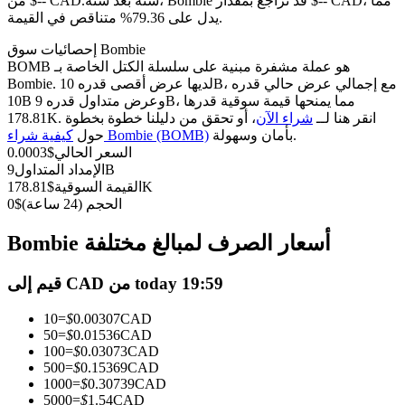
العقود الآجلة USDC
سنة بعد سنة، Bombie قد تراجع بمقدار $-- CAD، مما
من $-- CAD.
يدل على 79.36% متناقص في القيمة.
العقود الآجلة باستخدام USDC كضمان
إحصائيات سوق Bombie
BOMB هو عملة مشفرة مبنية على سلسلة الكتل الخاصة بـ
Bombie. لديها عرض أقصى قدره 10B، مع إجمالي عرض حالي قدره
10B وعرض متداول قدره 9B، مما يمنحها قيمة سوقية قدرها
178.81K. انقر هنا لــ
شراء الآن
، أو تحقق من دليلنا خطوة بخطوة
بأمان وسهولة.
كيفية شراء Bombie (BOMB)
حول
السعر الحالي
$
0.0003
9B
الإمداد المتداول
178.81K
القيمة السوقية
$
الحجم (24 ساعة)
$
0
نسخ التداول
Bombie أسعار الصرف لمبالغ مختلفة
انضم إلى أفضل المتداولين
قيم إلى CAD من today 19:59
10
=
$
0.00307
CAD
50
=
$
0.01536
CAD
100
=
$
0.03073
CAD
500
=
$
0.15369
CAD
1000
=
$
0.30739
CAD
5000
=
$
1.54
CAD