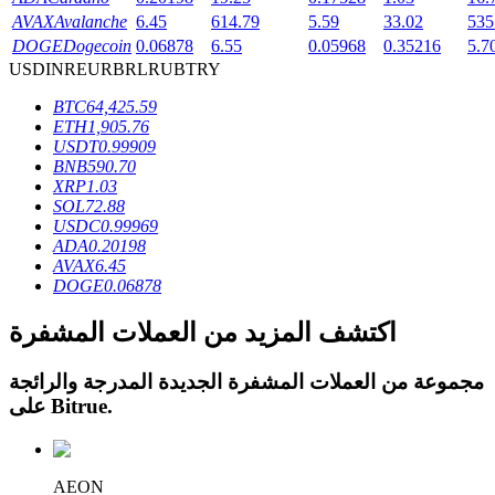
AVAX
Avalanche
6.45
614.79
5.59
33.02
535
DOGE
Dogecoin
0.06878
6.55
0.05968
0.35216
5.7
USD
INR
EUR
BRL
RUB
TRY
BTC
64,425.59
عمليات احتجاز BTR
ETH
1,905.76
USDT
0.99909
استثمارات حصرية لحاملي BTR
BNB
590.70
XRP
1.03
SOL
72.88
USDC
0.99969
ADA
0.20198
AVAX
6.45
DOGE
0.06878
اكتشف المزيد من العملات المشفرة
مجموعة من العملات المشفرة الجديدة المدرجة والرائجة
القروض
.
Bitrue
على
خدمة الاقتراض المدعومة بالعملات المشفرة
AEON