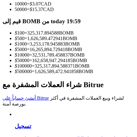
10000
=
$
3.07
CAD
50000
=
$
15.37
CAD
كن متداول نسخ
قيم إلى BOMB من today 19:59
استمتع بتقاسم الأرباح وعمولات نسخ التداول
$
100
=
325,317.894588
BOMB
$
500
=
1,626,589.472941
BOMB
$
1000
=
3,253,178.945883
BOMB
$
5000
=
16,265,894.729418
BOMB
$
10000
=
32,531,789.458837
BOMB
$
50000
=
162,658,947.294185
BOMB
$
100000
=
325,317,894.588371
BOMB
$
500000
=
1,626,589,472.941858
BOMB
معلومة
شراء العملات المشفرة مع Bitrue
تحليل البيانات الضخمة بما في ذلك المعلومات التجارية، وما
لشراء وبيع العملات المشفرة في أكثر
أنشئ حساباً على Bitrue
إلى ذلك.
بورصة آمنة.
تسجيل