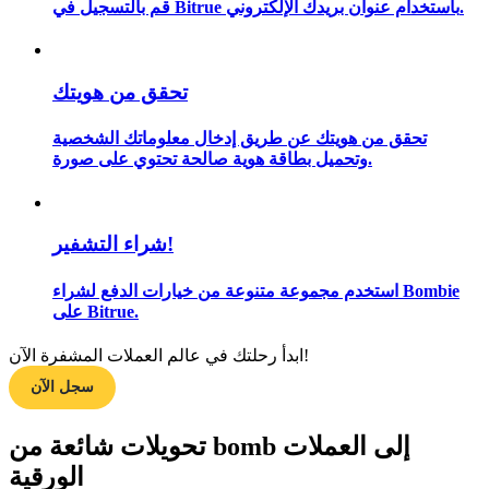
قم بالتسجيل في Bitrue باستخدام عنوان بريدك الإلكتروني.
تحقق من هويتك
مرشد
دليل المبتدئين للعقود الآجلة
تحقق من هويتك عن طريق إدخال معلوماتك الشخصية
وتحميل بطاقة هوية صالحة تحتوي على صورة.
شراء التشفير!
استخدم مجموعة متنوعة من خيارات الدفع لشراء Bombie
على Bitrue.
استراتيجيات التداول
ابدأ رحلتك في عالم العملات المشفرة الآن!
سجل الآن
تعلم كيفية البقاء مربحة
تحويلات شائعة من bomb إلى العملات
الورقية