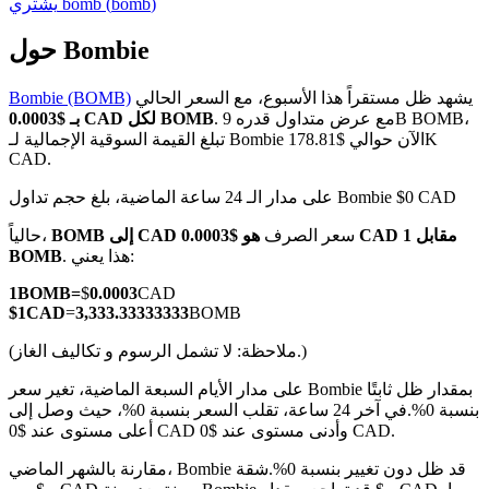
)
bomb
(
bomb
يشتري
حول Bombie
يشهد ظل مستقراً هذا الأسبوع، مع السعر الحالي
Bombie (BOMB)
العقود الآجلة لـ COIN-M
. مع عرض متداول قدره 9B BOMB،
بـ $0.0003 CAD لكل BOMB
تبلغ القيمة السوقية الإجمالية لـ Bombie الآن حوالي $178.81K
العقود الآجلة للعملات المشفرة
CAD.
على مدار الـ 24 ساعة الماضية، بلغ حجم تداول Bombie $0 CAD
TradFi
سعر الصرف
هو $0.0003 CAD مقابل 1
BOMB إلى CAD
حالياً،
. هذا يعني:
BOMB
مشتقات الأسهم والعملات الأجنبية والمعادن الثمينة والسلع
1
BOMB
=
$
0.0003
CAD
$
1
CAD
=
3,333.33333333
BOMB
(ملاحظة: لا تشمل الرسوم و تكاليف الغاز.)
على مدار الأيام السبعة الماضية، تغير سعر Bombie بمقدار ظل ثابتًا
بنسبة 0%.
في آخر 24 ساعة، تقلب السعر بنسبة 0%، حيث وصل إلى
أعلى مستوى عند $0 CAD وأدنى مستوى عند $0 CAD.
مقارنة بالشهر الماضي، Bombie قد ظل دون تغيير بنسبة 0%.شقة