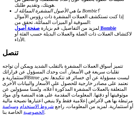
هويتك، وتقديم طلبك.
Deposit CASHCAT & Win
ما هي الأصول المشفرة المماثلة لـ Bombie؟
إذا كنت تستكشف العملات المشفرة ذات رؤوس الأموال
Share 500000 CASHCAT prize pool
السوقية أو الميزات المماثلة، تحقق من:
صفحة أصول Bombie
لمزيد من التفاصيل، قم بزيارة
لاكتشاف العملات ذات الصلة والعملات البديلة حسب الفئة أو
الأداء.
Exclusive for BitMart Users
تنصل
Register & Trade to Win 500,000 USDT
تتميز أسواق العملات المشفرة بالتقلب الشديد ويمكن أن تواجه
تقلبات سريعة في الأسعار. أنت وحدك المسؤول عن قراراتك
الاستثمارية وBitrue ليست مسؤولة عن أي خسائر قد تتكبدها. نحن
Precious Metals Trading Carnival
نعتمد على مصادر خارجية للحصول على الأسعار والبيانات الأخرى
المتعلقة بالعملات المشفرة المذكورة أعلاه، ولسنا مسؤولين عن
Trade Gold & Silver · 33,333 USDT Bonus
موثوقيتها أو دقتها. المعلومات المقدمة على هذه المنصة وأي مواد
مرتبطة بها هي لأغراض إعلامية فقط ولا ينبغي اعتبارها نصيحة مالية
أو استثمارية. لمزيد من المعلومات، راجع
شروط الاستخدام
وسياسة
الخاصة بنا.
الخصوصية
USDT New User Exclusive 10% APR
USDT Flexible Staking | Daily Rewards