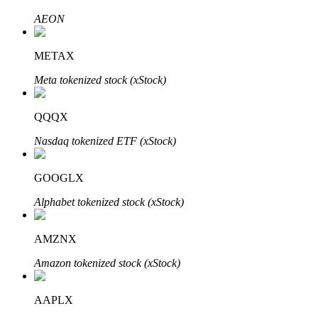
AEON
METAX
Meta tokenized stock (xStock)
الاستثمار التلقائي
QQQX
احصل على أرباح طويلة الأجل وفوائد مرنة
Nasdaq tokenized ETF (xStock)
GOOGLX
Alphabet tokenized stock (xStock)
AMZNX
Amazon tokenized stock (xStock)
تعلم الستاكينغ
تعرف على كيفية كسب الدخل السلبي
AAPLX