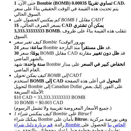
1 Bombie (BOMB) تساوي تقريبًا $0.0003 CAD.
حتى الآن،
يتم تحديث هذه القيمة في الوقت الحقيقي بناءً على سعر
السوق الحالي.
كم يمكنني الحصول على BOMB مقابل 1 CAD؟
بسعر الصرف الحالي،
$1 CAD يمكن أن تشتري
تتقلب هذه القيمة بناءً على ظروف
3,333.33333333 BOMB.
السوق.
كيف تغير سعر Bombie بمرور الوقت؟
منذ البارحة.
سعر Bombie قد
ظل مستقراً
24 ساعة:
الإحالة
سعر BOMB مقابل CAD قد
ظل دون تغيير
مقارنة
30 يومًا:
بالشهر الماضي.
قم بدعوة صديق لتحصل على مكافآت نقدية
انخفاض كبير في السعر
على مدار
شهد Bombie
سنة واحدة:
العام الماضي.
Deposit CASHCAT & Win
كيف يمكن تحويل BOMB إلى CAD؟
BOMB إلى CAD المحول
في أعلى هذه الصفحة
استخدم
لتحويل Bombie إلى Canadian Dollar على الفور. إليك بعض
الأمثلة السريعة:
$10 CAD = 33,333.33333333 BOMB
10 BOMB = $0.003 CAD
(جميع الأسعار المعروضة تقريبية ولا تشمل الرسوم.)
كيف يمكنني شراء 1 Bombie على Bitrue؟
، وهي بورصة مركزية
Bitrue
يمكنك شراء Bombie بأمان على
قم بزيارة دليل شراء Bombie الخاص بنا
للحصول على
رائدة.
تعليمات خطوة بخطوة حول إعداد محفظتك، والتحقق من