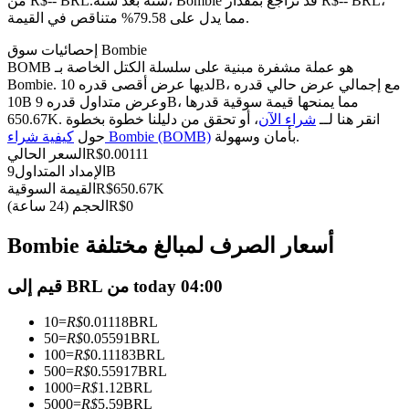
العقود الآجلة USDC
سنة بعد سنة، Bombie قد تراجع بمقدار R$-- BRL،
من R$-- BRL.
مما يدل على 79.58% متناقص في القيمة.
العقود الآجلة باستخدام USDC كضمان
إحصائيات سوق Bombie
BOMB هو عملة مشفرة مبنية على سلسلة الكتل الخاصة بـ
Bombie. لديها عرض أقصى قدره 10B، مع إجمالي عرض حالي قدره
10B وعرض متداول قدره 9B، مما يمنحها قيمة سوقية قدرها
650.67K. انقر هنا لــ
شراء الآن
، أو تحقق من دليلنا خطوة بخطوة
بأمان وسهولة.
كيفية شراء Bombie (BOMB)
حول
0.00111
R$
السعر الحالي
9B
الإمداد المتداول
650.67K
R$
القيمة السوقية
0
R$
الحجم (24 ساعة)
نسخ التداول
Bombie أسعار الصرف لمبالغ مختلفة
انضم إلى أفضل المتداولين
قيم إلى BRL من today 04:00
10
=
R$
0.01118
BRL
50
=
R$
0.05591
BRL
100
=
R$
0.11183
BRL
500
=
R$
0.55917
BRL
1000
=
R$
1.12
BRL
5000
=
R$
5.59
BRL