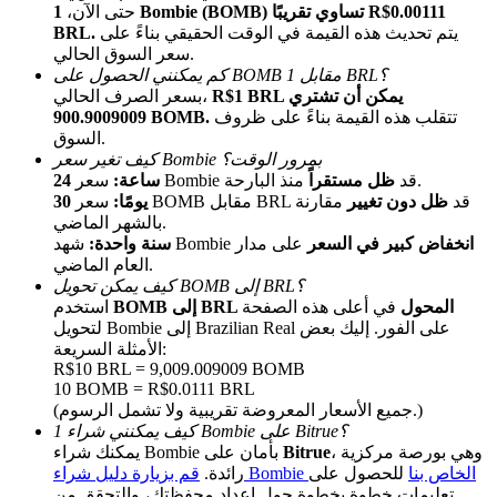
حتى الآن،
1 Bombie (BOMB) تساوي تقريبًا R$0.00111
يتم تحديث هذه القيمة في الوقت الحقيقي بناءً على
BRL.
سعر السوق الحالي.
كم يمكنني الحصول على BOMB مقابل 1 BRL؟
R$1 BRL يمكن أن تشتري
بسعر الصرف الحالي،
تتقلب هذه القيمة بناءً على ظروف
900.9009009 BOMB.
السوق.
كيف تغير سعر Bombie بمرور الوقت؟
منذ البارحة.
سعر Bombie قد
ظل مستقراً
24 ساعة:
الإحالة
سعر BOMB مقابل BRL قد
ظل دون تغيير
مقارنة
30 يومًا:
بالشهر الماضي.
قم بدعوة صديق لتحصل على مكافآت نقدية
انخفاض كبير في السعر
على مدار
شهد Bombie
سنة واحدة:
العام الماضي.
BTC Welcome Rewards
كيف يمكن تحويل BOMB إلى BRL؟
BOMB إلى BRL المحول
في أعلى هذه الصفحة
استخدم
لتحويل Bombie إلى Brazilian Real على الفور. إليك بعض
الأمثلة السريعة:
R$10 BRL = 9,009.009009 BOMB
10 BOMB = R$0.0111 BRL
(جميع الأسعار المعروضة تقريبية ولا تشمل الرسوم.)
كيف يمكنني شراء 1 Bombie على Bitrue؟
، وهي بورصة مركزية
Bitrue
يمكنك شراء Bombie بأمان على
قم بزيارة دليل شراء Bombie الخاص بنا
للحصول على
رائدة.
تعليمات خطوة بخطوة حول إعداد محفظتك، والتحقق من