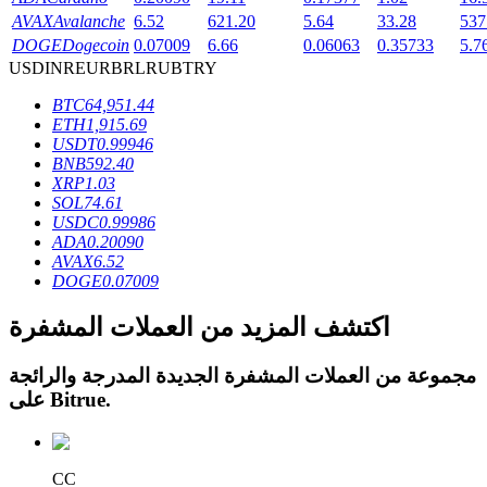
AVAX
Avalanche
6.52
621.20
5.64
33.28
537
DOGE
Dogecoin
0.07009
6.66
0.06063
0.35733
5.7
USD
INR
EUR
BRL
RUB
TRY
BTC
64,951.44
عمليات احتجاز BTR
ETH
1,915.69
USDT
0.99946
استثمارات حصرية لحاملي BTR
BNB
592.40
XRP
1.03
SOL
74.61
USDC
0.99986
ADA
0.20090
AVAX
6.52
DOGE
0.07009
اكتشف المزيد من العملات المشفرة
مجموعة من العملات المشفرة الجديدة المدرجة والرائجة
القروض
.
Bitrue
على
خدمة الاقتراض المدعومة بالعملات المشفرة
CC