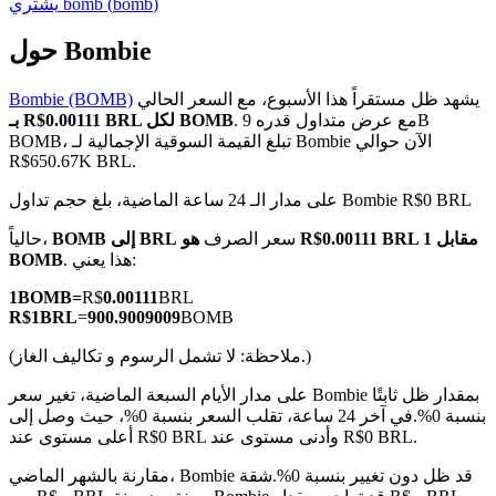
)
bomb
(
bomb
يشتري
حول Bombie
يشهد ظل مستقراً هذا الأسبوع، مع السعر الحالي
Bombie (BOMB)
العقود الآجلة لـ COIN-M
. مع عرض متداول قدره 9B
بـ R$0.00111 BRL لكل BOMB
BOMB، تبلغ القيمة السوقية الإجمالية لـ Bombie الآن حوالي
العقود الآجلة للعملات المشفرة
R$650.67K BRL.
على مدار الـ 24 ساعة الماضية، بلغ حجم تداول Bombie R$0 BRL
TradFi
سعر الصرف
هو R$0.00111 BRL مقابل 1
BOMB إلى BRL
حالياً،
. هذا يعني:
BOMB
مشتقات الأسهم والعملات الأجنبية والمعادن الثمينة والسلع
1
BOMB
=
R$
0.00111
BRL
R$
1
BRL
=
900.9009009
BOMB
(ملاحظة: لا تشمل الرسوم و تكاليف الغاز.)
على مدار الأيام السبعة الماضية، تغير سعر Bombie بمقدار ظل ثابتًا
بنسبة 0%.
في آخر 24 ساعة، تقلب السعر بنسبة 0%، حيث وصل إلى
أعلى مستوى عند R$0 BRL وأدنى مستوى عند R$0 BRL.
مقارنة بالشهر الماضي، Bombie قد ظل دون تغيير بنسبة 0%.شقة