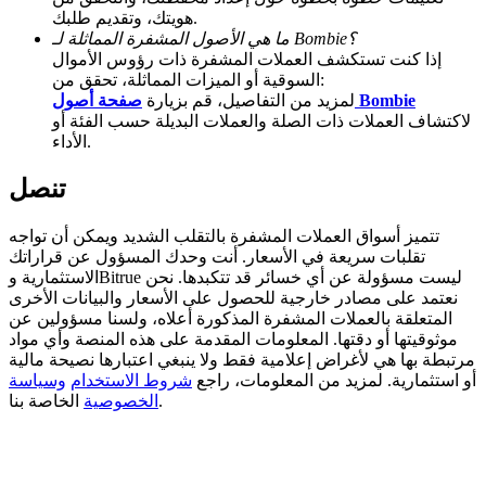
هويتك، وتقديم طلبك.
BTC Welcome Rewards
ما هي الأصول المشفرة المماثلة لـ Bombie؟
إذا كنت تستكشف العملات المشفرة ذات رؤوس الأموال
Deposit & Trade BTC to Share 25000 USDT prize pool!
السوقية أو الميزات المماثلة، تحقق من:
صفحة أصول Bombie
لمزيد من التفاصيل، قم بزيارة
لاكتشاف العملات ذات الصلة والعملات البديلة حسب الفئة أو
الأداء.
Deposit CASHCAT & Win
تنصل
Share 500000 CASHCAT prize pool
تتميز أسواق العملات المشفرة بالتقلب الشديد ويمكن أن تواجه
تقلبات سريعة في الأسعار. أنت وحدك المسؤول عن قراراتك
الاستثمارية وBitrue ليست مسؤولة عن أي خسائر قد تتكبدها. نحن
Exclusive for BitMart Users
نعتمد على مصادر خارجية للحصول على الأسعار والبيانات الأخرى
المتعلقة بالعملات المشفرة المذكورة أعلاه، ولسنا مسؤولين عن
Register & Trade to Win 500,000 USDT
موثوقيتها أو دقتها. المعلومات المقدمة على هذه المنصة وأي مواد
مرتبطة بها هي لأغراض إعلامية فقط ولا ينبغي اعتبارها نصيحة مالية
أو استثمارية. لمزيد من المعلومات، راجع
شروط الاستخدام
وسياسة
الخاصة بنا.
الخصوصية
Precious Metals Trading Carnival
Trade Gold & Silver · 33,333 USDT Bonus