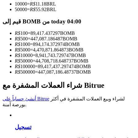
10000
=
R$
11.18
BRL
50000
=
R$
55.92
BRL
كن متداول نسخ
قيم إلى BOMB من today 04:00
استمتع بتقاسم الأرباح وعمولات نسخ التداول
R$
100
=
89,417.437297
BOMB
R$
500
=
447,087.186487
BOMB
R$
1000
=
894,174.372974
BOMB
R$
5000
=
4,470,871.864873
BOMB
R$
10000
=
8,941,743.729747
BOMB
R$
50000
=
44,708,718.648737
BOMB
R$
100000
=
89,417,437.297474
BOMB
R$
500000
=
447,087,186.48737
BOMB
معلومة
شراء العملات المشفرة مع Bitrue
تحليل البيانات الضخمة بما في ذلك المعلومات التجارية، وما
لشراء وبيع العملات المشفرة في أكثر
أنشئ حساباً على Bitrue
إلى ذلك.
بورصة آمنة.
تسجيل