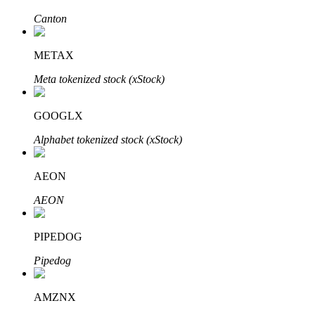
Canton
METAX
Meta tokenized stock (xStock)
الاستثمار التلقائي
GOOGLX
احصل على أرباح طويلة الأجل وفوائد مرنة
Alphabet tokenized stock (xStock)
AEON
AEON
PIPEDOG
Pipedog
تعلم الستاكينغ
تعرف على كيفية كسب الدخل السلبي
AMZNX