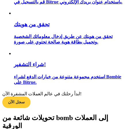
قم بالتسجيل في Bitrue باستخدام عنوان بريدك الإلكتروني.
تحقق من هويتك
مرشد
دليل المبتدئين للعقود الآجلة
تحقق من هويتك عن طريق إدخال معلوماتك الشخصية
وتحميل بطاقة هوية صالحة تحتوي على صورة.
شراء التشفير!
استخدم مجموعة متنوعة من خيارات الدفع لشراء Bombie
على Bitrue.
استراتيجيات التداول
ابدأ رحلتك في عالم العملات المشفرة الآن!
سجل الآن
تعلم كيفية البقاء مربحة
تحويلات شائعة من bomb إلى العملات
الورقية