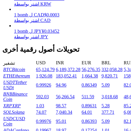
اشتر بواسطة KRW
0.0003
$
CAD
ل
bomb
1
اشتر بواسطة CAD
التوقيع المساحي
0.03452
¥
JPY
ل
bomb
1
عوائد عالية والوصول الفوري
اشتر بواسطة JPY
تحويلات أصول رقمية أخرى
USD
INR
EUR
BRL
RU
تشفير
BTC
Bitcoin
65,124.79
6,189,372.28
56,276.35
332,058.28
5,3
ETH
Ethereum
1,926.08
183,052.41
1,664.38
9,820.71
158
USDT
Tether
0.99926
94.96
0.86349
5.09
82.
USDt
Launchpool
BNB
Binance
592.03
56,266.54
511.59
3,018.68
48,
Coin
الرهان المرن لكسب العملات الرقمية الشهيرة
XRP
XRP
1.03
98.57
0.89631
5.28
85.
SOL
Solana
74.07
7,040.34
64.01
377.71
6,0
USDC
USD
0.99976
95.01
0.86393
5.09
82.
Coin
ADA
Cardano
0.19967
18.97
0.17254
1.01
16.