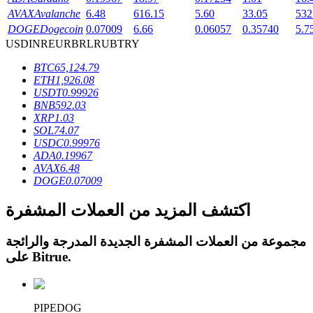
AVAX
Avalanche
6.48
616.15
5.60
33.05
532
DOGE
Dogecoin
0.07009
6.66
0.06057
0.35740
5.7
USD
INR
EUR
BRL
RUB
TRY
BTC
65,124.79
عمليات احتجاز BTR
ETH
1,926.08
USDT
0.99926
استثمارات حصرية لحاملي BTR
BNB
592.03
XRP
1.03
SOL
74.07
USDC
0.99976
ADA
0.19967
AVAX
6.48
DOGE
0.07009
اكتشف المزيد من العملات المشفرة
مجموعة من العملات المشفرة الجديدة المدرجة والرائجة
القروض
.
Bitrue
على
خدمة الاقتراض المدعومة بالعملات المشفرة
PIPEDOG