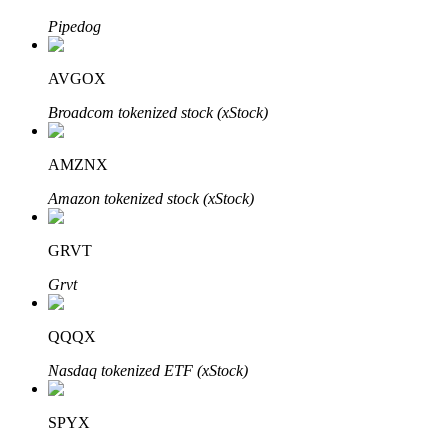
Pipedog
AVGOX
Broadcom tokenized stock (xStock)
الاستثمار التلقائي
AMZNX
احصل على أرباح طويلة الأجل وفوائد مرنة
Amazon tokenized stock (xStock)
GRVT
Grvt
QQQX
Nasdaq tokenized ETF (xStock)
تعلم الستاكينغ
تعرف على كيفية كسب الدخل السلبي
SPYX