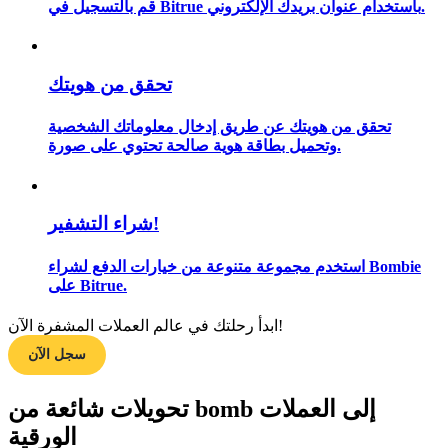
قم بالتسجيل في Bitrue باستخدام عنوان بريدك الإلكتروني.
تحقق من هويتك
مرشد
دليل المبتدئين للعقود الآجلة
تحقق من هويتك عن طريق إدخال معلوماتك الشخصية
وتحميل بطاقة هوية صالحة تحتوي على صورة.
شراء التشفير!
استخدم مجموعة متنوعة من خيارات الدفع لشراء Bombie
على Bitrue.
استراتيجيات التداول
ابدأ رحلتك في عالم العملات المشفرة الآن!
سجل الآن
تعلم كيفية البقاء مربحة
تحويلات شائعة من bomb إلى العملات
الورقية