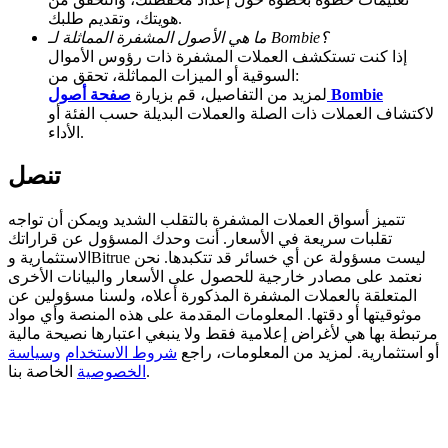
هويتك، وتقديم طلبك.
BTC Welcome Rewards
ما هي الأصول المشفرة المماثلة لـ Bombie؟
إذا كنت تستكشف العملات المشفرة ذات رؤوس الأموال
Deposit & Trade BTC to Share 25000 USDT prize pool!
السوقية أو الميزات المماثلة، تحقق من:
صفحة أصول Bombie
لمزيد من التفاصيل، قم بزيارة
لاكتشاف العملات ذات الصلة والعملات البديلة حسب الفئة أو
الأداء.
Deposit CASHCAT & Win
تنصل
Share 500000 CASHCAT prize pool
تتميز أسواق العملات المشفرة بالتقلب الشديد ويمكن أن تواجه
تقلبات سريعة في الأسعار. أنت وحدك المسؤول عن قراراتك
الاستثمارية وBitrue ليست مسؤولة عن أي خسائر قد تتكبدها. نحن
Exclusive for BitMart Users
نعتمد على مصادر خارجية للحصول على الأسعار والبيانات الأخرى
المتعلقة بالعملات المشفرة المذكورة أعلاه، ولسنا مسؤولين عن
Register & Trade to Win 500,000 USDT
موثوقيتها أو دقتها. المعلومات المقدمة على هذه المنصة وأي مواد
مرتبطة بها هي لأغراض إعلامية فقط ولا ينبغي اعتبارها نصيحة مالية
أو استثمارية. لمزيد من المعلومات، راجع
شروط الاستخدام
وسياسة
الخاصة بنا.
الخصوصية
Precious Metals Trading Carnival
Trade Gold & Silver · 33,333 USDT Bonus