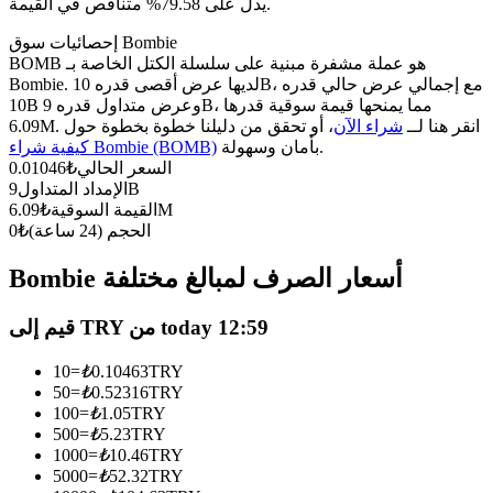
العقود الآجلة USDC
يدل على 79.58% متناقص في القيمة.
العقود الآجلة باستخدام USDC كضمان
إحصائيات سوق Bombie
BOMB هو عملة مشفرة مبنية على سلسلة الكتل الخاصة بـ
Bombie. لديها عرض أقصى قدره 10B، مع إجمالي عرض حالي قدره
10B وعرض متداول قدره 9B، مما يمنحها قيمة سوقية قدرها
6.09M. انقر هنا لــ
شراء الآن
، أو تحقق من دليلنا خطوة بخطوة حول
بأمان وسهولة.
كيفية شراء Bombie (BOMB)
السعر الحالي
₺
0.01046
9B
الإمداد المتداول
6.09M
القيمة السوقية
₺
الحجم (24 ساعة)
₺
0
نسخ التداول
Bombie أسعار الصرف لمبالغ مختلفة
انضم إلى أفضل المتداولين
قيم إلى TRY من today 12:59
10
=
₺
0.10463
TRY
50
=
₺
0.52316
TRY
100
=
₺
1.05
TRY
500
=
₺
5.23
TRY
1000
=
₺
10.46
TRY
5000
=
₺
52.32
TRY