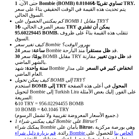
1 Bombie (BOMB) تساوي تقريبًا ₺0.01046 TRY.
حتى الآن،
يتم تحديث هذه القيمة في الوقت الحقيقي بناءً على سعر
السوق الحالي.
كم يمكنني الحصول على BOMB مقابل 1 TRY؟
بسعر الصرف الحالي،
₺1 TRY يمكن أن تشتري
تتقلب هذه القيمة بناءً على ظروف
95.60229445 BOMB.
السوق.
كيف تغير سعر Bombie بمرور الوقت؟
منذ البارحة.
سعر Bombie قد
ظل مستقراً
24 ساعة:
الإحالة
سعر BOMB مقابل TRY قد
ظل دون تغيير
مقارنة
30 يومًا:
بالشهر الماضي.
قم بدعوة صديق لتحصل على مكافآت نقدية
انخفاض كبير في السعر
على مدار
شهد Bombie
سنة واحدة:
العام الماضي.
BTC Welcome Rewards
كيف يمكن تحويل BOMB إلى TRY؟
BOMB إلى TRY المحول
في أعلى هذه الصفحة
استخدم
لتحويل Bombie إلى Turkish Lira على الفور. إليك بعض الأمثلة
السريعة:
₺10 TRY = 956.02294455 BOMB
10 BOMB = ₺0.1046 TRY
(جميع الأسعار المعروضة تقريبية ولا تشمل الرسوم.)
كيف يمكنني شراء 1 Bombie على Bitrue؟
، وهي بورصة مركزية
Bitrue
يمكنك شراء Bombie بأمان على
قم بزيارة دليل شراء Bombie الخاص بنا
للحصول على
رائدة.
تعليمات خطوة بخطوة حول إعداد محفظتك، والتحقق من