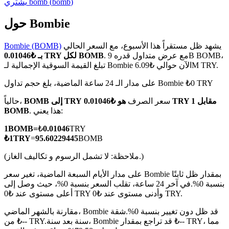
)
bomb
(
bomb
يشتري
حول Bombie
يشهد ظل مستقراً هذا الأسبوع، مع السعر الحالي
Bombie (BOMB)
العقود الآجلة لـ COIN-M
. مع عرض متداول قدره 9B BOMB،
بـ ₺0.01046 TRY لكل BOMB
تبلغ القيمة السوقية الإجمالية لـ Bombie الآن حوالي ₺6.09M TRY.
العقود الآجلة للعملات المشفرة
على مدار الـ 24 ساعة الماضية، بلغ حجم تداول Bombie ₺0 TRY
سعر الصرف
هو ₺0.01046 TRY مقابل 1
BOMB إلى TRY
حالياً،
TradFi
. هذا يعني:
BOMB
مشتقات الأسهم والعملات الأجنبية والمعادن الثمينة والسلع
1
BOMB
=
₺
0.01046
TRY
₺
1
TRY
=
95.60229445
BOMB
(ملاحظة: لا تشمل الرسوم و تكاليف الغاز.)
على مدار الأيام السبعة الماضية، تغير سعر Bombie بمقدار ظل ثابتًا
بنسبة 0%.
في آخر 24 ساعة، تقلب السعر بنسبة 0%، حيث وصل إلى
أعلى مستوى عند ₺0 TRY وأدنى مستوى عند ₺0 TRY.
مقارنة بالشهر الماضي، Bombie قد ظل دون تغيير بنسبة 0%.شقة
سنة بعد سنة، Bombie قد تراجع بمقدار ₺-- TRY، مما
من ₺-- TRY.