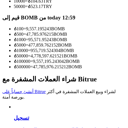
10000
=
₺
104.63
TRY
50000
=
₺
523.17
TRY
كن متداول نسخ
قيم إلى BOMB من today 12:59
استمتع بتقاسم الأرباح وعمولات نسخ التداول
₺
100
=
9,557.195243
BOMB
₺
500
=
47,785.976215
BOMB
₺
1000
=
95,571.95243
BOMB
₺
5000
=
477,859.762152
BOMB
₺
10000
=
955,719.524304
BOMB
₺
50000
=
4,778,597.621521
BOMB
₺
100000
=
9,557,195.243042
BOMB
₺
500000
=
47,785,976.215212
BOMB
معلومة
شراء العملات المشفرة مع Bitrue
تحليل البيانات الضخمة بما في ذلك المعلومات التجارية، وما
لشراء وبيع العملات المشفرة في أكثر
أنشئ حساباً على Bitrue
إلى ذلك.
بورصة آمنة.
تسجيل