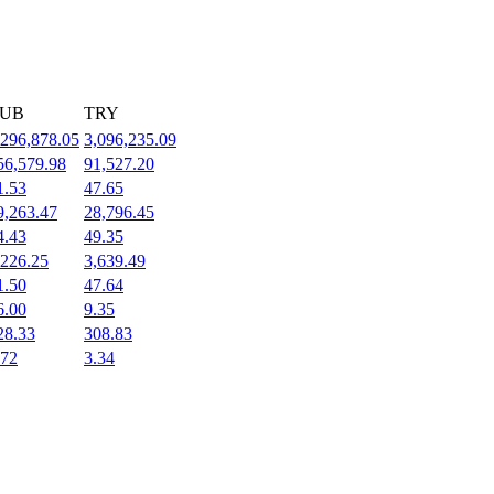
UB
TRY
,296,878.05
3,096,235.09
56,579.98
91,527.20
1.53
47.65
9,263.47
28,796.45
4.43
49.35
,226.25
3,639.49
1.50
47.64
6.00
9.35
28.33
308.83
.72
3.34