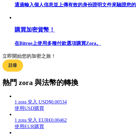
通過輸入個人信息並上傳有效的身份證明文件來驗證您的
購買加密貨幣！
合約指南
合約功能使用指南
在Bitrue上使用多種付款選項購買Zora。
立即開始您的加密之旅！
註冊
熱門 zora 與法幣的轉換
1
zora
兌入
USD
$
0.00534
交易策略
使用USD購買
學習如何保持盈利
1
zora
兌入
EUR
€
0.00462
使用EUR購買