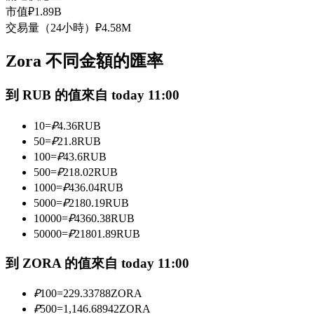
市值
₽
1.89B
USDC永續
交易量（24小時）
₽
4.58M
多種以USDC結算的永續合約
Zora 不同金額的匯率
到 RUB 的值來自 today 11:00
10
=
₽
4.36
RUB
50
=
₽
21.8
RUB
100
=
₽
43.6
RUB
500
=
₽
218.02
RUB
跟單
1000
=
₽
436.04
RUB
5000
=
₽
2180.19
RUB
與頂尖交易專家同行
10000
=
₽
4360.38
RUB
50000
=
₽
21801.89
RUB
到 ZORA 的值來自 today 11:00
₽
100
=
229.33788
ZORA
₽
500
=
1,146.68942
ZORA