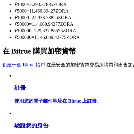
₽
1000
=
2,293.37885
ZORA
₽
5000
=
11,466.89427
ZORA
₽
10000
=
22,933.78855
ZORA
成為跟單交易員
₽
50000
=
114,668.94277
ZORA
坐享盈利分成和跟單分傭
₽
100000
=
229,337.88555
ZORA
₽
500000
=
1,146,689.42775
ZORA
在 Bitrue 購買加密貨幣
創建一個 Bitrue 帳戶
在最安全的加密貨幣交易所購買和出售加
註冊
合約資訊
使用您的電子郵件地址在 Bitrue 上註冊。
包含交易情況等的大數據分析
驗證您的身份