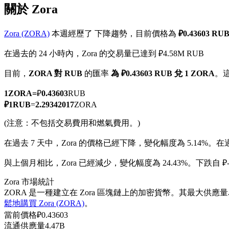
關於 Zora
Zora (ZORA)
本週經歷了 下降趨勢，目前價格為
₽0.43603 R
在過去的 24 小時內，Zora 的交易量已達到 ₽4.58M RUB
幣本位永續
目前，
ZORA 對 RUB
的匯率
為 ₽0.43603 RUB 兌 1 ZORA
。
以數字貨幣為保證金的永續合約
1
ZORA
=
₽
0.43603
RUB
₽
1
RUB
=
2.29342017
ZORA
TradFi
(注意：不包括交易費用和燃氣費用。)
美股、外匯、貴金屬及大宗商品衍生性商品
在過去 7 天中，Zora 的價格已經下降，變化幅度為 5.14%。
在過
與上個月相比，Zora 已經減少，變化幅度為 24.43%。下跌自 ₽-
Zora 市場統計
ZORA 是一種建立在 Zora 區塊鏈上的加密貨幣。其最大供應量為
鬆地購買 Zora (ZORA)
。
當前價格
₽
0.43603
流通供應量
4.47B