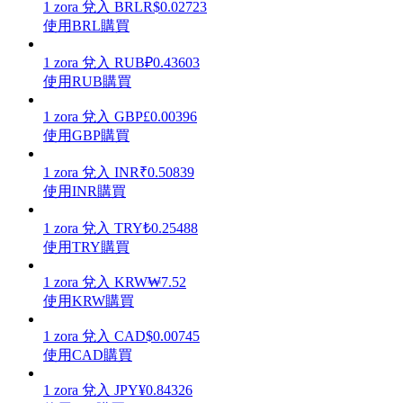
1
zora
兌入
BRL
R$
0.02723
使用BRL購買
1
zora
兌入
RUB
₽
0.43603
使用RUB購買
理財
1
zora
兌入
GBP
£
0.00396
使用GBP購買
1
zora
兌入
INR
₹
0.50839
使用INR購買
1
zora
兌入
TRY
₺
0.25488
使用TRY購買
1
zora
兌入
KRW
₩
7.52
增值寶
使用KRW購買
使您的資產穩定增值
1
zora
兌入
CAD
$
0.00745
使用CAD購買
1
zora
兌入
JPY
¥
0.84326