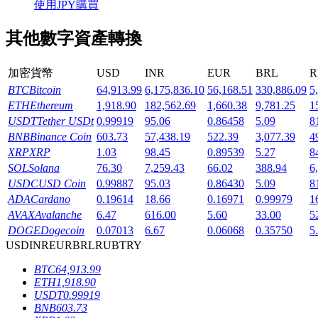
使用JPY購買
其他數字資產轉換
加密貨幣
USD
INR
EUR
BRL
R
機槍池
BTC
Bitcoin
64,913.99
6,175,836.10
56,168.51
330,886.09
5
ETH
Ethereum
1,918.90
182,562.69
1,660.38
9,781.25
1
一鍵質押鎖定高收益
USDT
Tether USDt
0.99919
95.06
0.86458
5.09
8
BNB
Binance Coin
603.73
57,438.19
522.39
3,077.39
4
XRP
XRP
1.03
98.45
0.89539
5.27
8
SOL
Solana
76.30
7,259.43
66.02
388.94
6
USDC
USD Coin
0.99887
95.03
0.86430
5.09
8
ADA
Cardano
0.19614
18.66
0.16971
0.99979
1
AVAX
Avalanche
6.47
616.00
5.60
33.00
5
DOGE
Dogecoin
0.07013
6.67
0.06068
0.35750
5
USD
INR
EUR
BRL
RUB
TRY
Launchpool
BTC
64,913.99
活期質押獲得熱門資產
ETH
1,918.90
USDT
0.99919
BNB
603.73