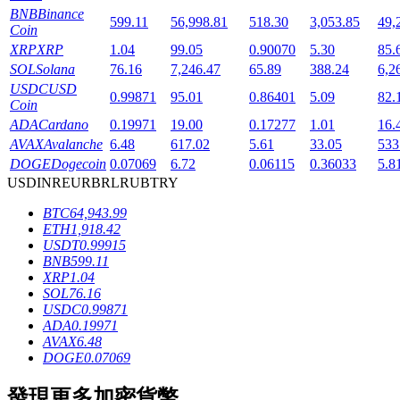
BNB
Binance
599.11
56,998.81
518.30
3,053.85
49,
Coin
XRP
XRP
1.04
99.05
0.90070
5.30
85.
SOL
Solana
76.16
7,246.47
65.89
388.24
6,2
USDC
USD
0.99871
95.01
0.86401
5.09
82.
Coin
ADA
Cardano
0.19971
19.00
0.17277
1.01
16.
鎖倉BTR
AVAX
Avalanche
6.48
617.02
5.61
33.05
533
DOGE
Dogecoin
0.07069
6.72
0.06115
0.36033
5.8
輕鬆獲得多重福利
USD
INR
EUR
BRL
RUB
TRY
BTC
64,943.99
ETH
1,918.42
USDT
0.99915
BNB
599.11
XRP
1.04
SOL
76.16
USDC
0.99871
ADA
0.19971
AVAX
6.48
借貸寶
DOGE
0.07069
借貸數字貨幣，及時且安全的服務
發現更多加密貨幣