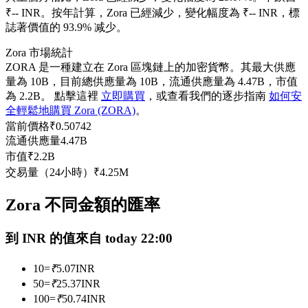
₹-- INR。
按年計算，Zora 已經減少，變化幅度為 ₹-- INR，標
USDC永續
誌著價值的 93.9% 减少。
多種以USDC結算的永續合約
Zora 市場統計
ZORA 是一種建立在 Zora 區塊鏈上的加密貨幣。其最大供應
量為 10B，目前總供應量為 10B，流通供應量為 4.47B，市值
為 2.2B。 點擊這裡
立即購買
，或查看我們的逐步指南
如何安
全輕鬆地購買 Zora (ZORA)
。
當前價格
₹
0.50742
流通供應量
4.47B
市值
₹
2.2B
交易量（24小時）
₹
4.25M
跟單
Zora 不同金額的匯率
與頂尖交易專家同行
到 INR 的值來自 today 22:00
10
=
₹
5.07
INR
50
=
₹
25.37
INR
100
=
₹
50.74
INR