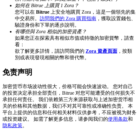
如何在 Bitrue 上購買 1 Zora？
您可以在
Bitrue
上安全地購買 Zora，這是一個領先的集
中交易所。
訪問我們的 Zora 購買指南
，獲取設置錢包、
驗證身份和下單的逐步說明。
BTC 專享獎勵
有哪些與 Zora 相似的加密資產？
充值並交易BTC瓜分 25,000 USDT 獎池！
如果您正在探索具有相似市值或特徵的加密貨幣，請查
看：
欲了解更多詳情，請訪問我們的
Zora 資產頁面
，按類
別或表現發現相關的幣和替代幣。
充值CASHCAT & 赢取
免责声明
瓜分 500000 CASHCAT 獎池
加密货币市场波动性很大，价格可能会快速波动。 您对自己
的投资决定承担全部责任，Bitrue 对您可能遭受的任何损失不
承担任何责任。 我们依赖第三方来源获取与上述加密货币相
BitMart 用戶遷移專享
关的价格和其他数据，我们不对其可靠性或准确性负责。 本
平台上提供的信息和任何相关材料仅供参考，不应被视为财务
註冊&交易贏 500,000 USDT
或投资建议。 如需了解更多信息，请参阅我们的
使用条款
和
隐私政策
。