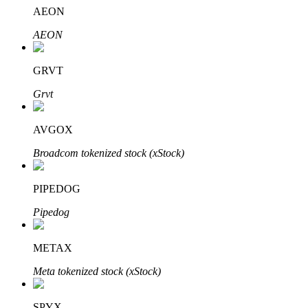
AEON
了解如何賺取穩定收入
AEON
Bitrue
AI
GRVT
Grvt
AVGOX
Broadcom tokenized stock (xStock)
合夥人計劃
PIPEDOG
Pipedog
METAX
Meta tokenized stock (xStock)
Bitrue渠道合伙人
SPYX