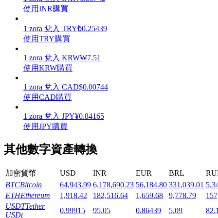
使用INR購買
1
zora
兌入
TRY
₺
0.25439
使用TRY購買
機槍池
1
zora
兌入
KRW
₩
7.51
使用KRW購買
一鍵質押鎖定高收益
1
zora
兌入
CAD
$
0.00744
使用CAD購買
1
zora
兌入
JPY
¥
0.84165
使用JPY購買
其他數字資產轉換
加密貨幣
USD
INR
EUR
BRL
RU
Launchpool
BTC
Bitcoin
64,943.99
6,178,690.23
56,184.80
331,039.01
5,3
活期質押獲得熱門資產
ETH
Ethereum
1,918.42
182,516.64
1,659.68
9,778.79
157
USDT
Tether
0.99915
95.05
0.86439
5.09
82.
USDt