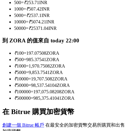
500
=
₹
253.71
INR
1000
=
₹
507.42
INR
5000
=
₹
2537.1
INR
成為跟單交易員
10000
=
₹
5074.21
INR
50000
=
₹
25371.04
INR
坐享盈利分成和跟單分傭
到 ZORA 的值來自 today 22:00
₹
100
=
197.07508
ZORA
₹
500
=
985.37541
ZORA
₹
1000
=
1,970.75082
ZORA
₹
5000
=
9,853.7541
ZORA
₹
10000
=
19,707.5082
ZORA
₹
50000
=
98,537.54104
ZORA
合約資訊
₹
100000
=
197,075.08208
ZORA
₹
500000
=
985,375.41041
ZORA
包含交易情況等的大數據分析
在 Bitrue 購買加密貨幣
創建一個 Bitrue 帳戶
在最安全的加密貨幣交易所購買和出售