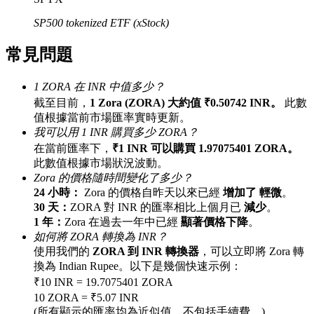
最高達65%佣金！
SP500 tokenized ETF (xStock)
常見問題
1 ZORA 在 INR 中值多少？
截至目前，
1 Zora (ZORA) 大約值 ₹0.50742 INR。
此數
值根據當前市場匯率實時更新。
我可以用 1 INR 購買多少 ZORA？
在當前匯率下，
₹1 INR 可以購買 1.97075401 ZORA。
此數值根據市場狀況波動。
邀请好友
Zora 的價格隨時間變化了多少？
邀請朋友獲得現金獎勵
24 小時：
Zora 的價格自昨天以來已經
增加了 輕微
。
30 天：
ZORA 對 INR 的匯率相比上個月已
減少
。
1 年：
Zora 在過去一年中已經
顯著價格下降
。
如何將 ZORA 轉換為 INR？
使用我們的
ZORA 到 INR 轉換器
，可以立即將 Zora 轉
換為 Indian Rupee。以下是幾個快速示例：
₹10 INR = 19.7075401 ZORA
10 ZORA = ₹5.07 INR
BTC 專享獎勵
(所有顯示的匯率均為近似值，不包括手續費。)