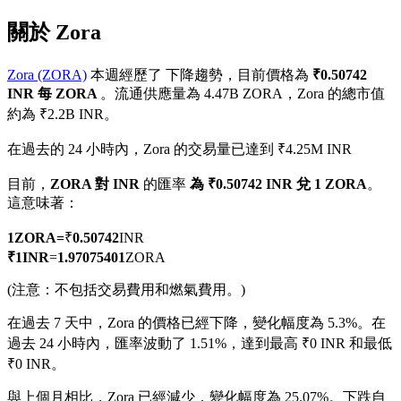
關於 Zora
Zora (ZORA)
本週經歷了 下降趨勢，目前價格為
₹0.50742
INR 每 ZORA
。流通供應量為 4.47B ZORA，Zora 的總市值
幣本位永續
約為 ₹2.2B INR。
以數字貨幣為保證金的永續合約
在過去的 24 小時內，Zora 的交易量已達到 ₹4.25M INR
目前，
ZORA 對 INR
的匯率
為 ₹0.50742 INR 兌 1 ZORA
。
這意味著：
TradFi
美股、外匯、貴金屬及大宗商品衍生性商品
1
ZORA
=
₹
0.50742
INR
₹
1
INR
=
1.97075401
ZORA
(注意：不包括交易費用和燃氣費用。)
在過去 7 天中，Zora 的價格已經下降，變化幅度為 5.3%。
在
過去 24 小時內，匯率波動了 1.51%，達到最高 ₹0 INR 和最低
₹0 INR。
與上個月相比，Zora 已經減少，變化幅度為 25.07%。下跌自