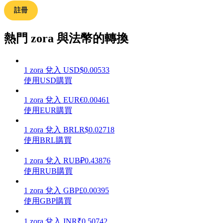
註冊
熱門 zora 與法幣的轉換
理財
1
zora
兌入
USD
$
0.00533
使用USD購買
1
zora
兌入
EUR
€
0.00461
使用EUR購買
1
zora
兌入
BRL
R$
0.02718
使用BRL購買
增值寶
1
zora
兌入
RUB
₽
0.43876
使用RUB購買
使您的資產穩定增值
1
zora
兌入
GBP
£
0.00395
使用GBP購買
1
zora
兌入
INR
₹
0.50742